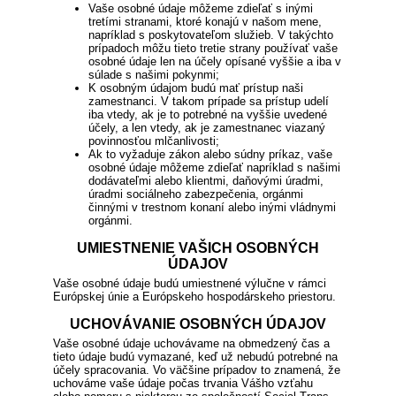
Vaše osobné údaje môžeme zdieľať s inými
tretími stranami, ktoré konajú v našom mene,
napríklad s poskytovateľom služieb. V takýchto
prípadoch môžu tieto tretie strany používať vaše
osobné údaje len na účely opísané vyššie a iba v
súlade s našimi pokynmi;
K osobným údajom budú mať prístup naši
zamestnanci. V takom prípade sa prístup udelí
iba vtedy, ak je to potrebné na vyššie uvedené
účely, a len vtedy, ak je zamestnanec viazaný
povinnosťou mlčanlivosti;
Ak to vyžaduje zákon alebo súdny príkaz, vaše
osobné údaje môžeme zdieľať napríklad s našimi
dodávateľmi alebo klientmi, daňovými úradmi,
úradmi sociálneho zabezpečenia, orgánmi
činnými v trestnom konaní alebo inými vládnymi
orgánmi.
UMIESTNENIE VAŠICH OSOBNÝCH
ÚDAJOV
Vaše osobné údaje budú umiestnené výlučne v rámci
Európskej únie a Európskeho hospodárskeho priestoru.
UCHOVÁVANIE OSOBNÝCH ÚDAJOV
Vaše osobné údaje uchovávame na obmedzený čas a
tieto údaje budú vymazané, keď už nebudú potrebné na
účely spracovania. Vo väčšine prípadov to znamená, že
uchováme vaše údaje počas trvania Vášho vzťahu