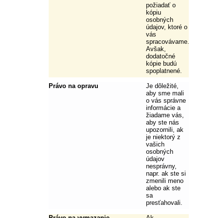
požiadať o
kópiu
osobných
údajov, ktoré o
vás
spracovávame.
Avšak,
dodatočné
kópie budú
spoplatnené.
Právo na opravu
Je dôležité,
aby sme mali
o vás správne
informácie a
žiadame vás,
aby ste nás
upozornili, ak
je niektorý z
vašich
osobných
údajov
nesprávny,
napr. ak ste si
zmenili meno
alebo ak ste
sa
presťahovali.
Právo na vymazanie
Ak