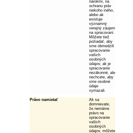
nárokmi, na
ochranu práv
niekoho iného,
alebo ak
existuje
významný
verejný záujem
na spracovaní.
Môžete tiež
požiadať, aby
sme obmedzili
spracovanie
vašich
osobných
údajov, ak je
spracovanie
nezákonné, ale
nechcete, aby
sme osobné
údaje
vymazali.
Právo namietať
Ak sa
domnievate,
že nemáme
právo na
spracovanie
vašich
osobných
údajov, môžete