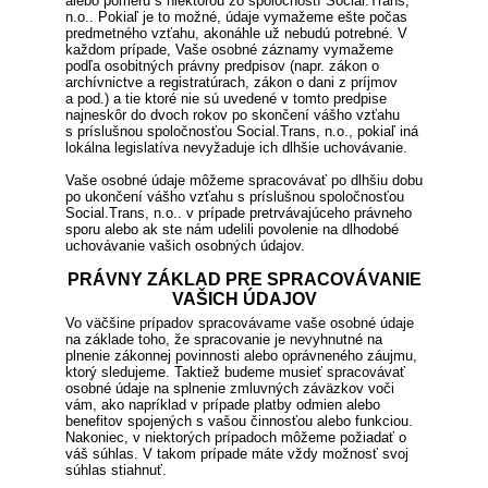
alebo pomeru s niektorou zo spoločností Social.Trans,
n.o.. Pokiaľ je to možné, údaje vymažeme ešte počas
predmetného vzťahu, akonáhle už nebudú potrebné. V
každom prípade, Vaše osobné záznamy vymažeme
podľa osobitných právny predpisov (napr. zákon o
archívnictve a registratúrach, zákon o dani z príjmov
a pod.) a tie ktoré nie sú uvedené v tomto predpise
najneskôr do dvoch rokov po skončení vášho vzťahu
s príslušnou spoločnosťou Social.Trans, n.o., pokiaľ iná
lokálna legislatíva nevyžaduje ich dlhšie uchovávanie.
Vaše osobné údaje môžeme spracovávať po dlhšiu dobu
po ukončení vášho vzťahu s príslušnou spoločnosťou
Social.Trans, n.o.. v prípade pretrvávajúceho právneho
sporu alebo ak ste nám udelili povolenie na dlhodobé
uchovávanie vašich osobných údajov.
PRÁVNY ZÁKLAD PRE SPRACOVÁVANIE
VAŠICH ÚDAJOV
Vo väčšine prípadov spracovávame vaše osobné údaje
na základe toho, že spracovanie je nevyhnutné na
plnenie zákonnej povinnosti alebo oprávneného záujmu,
ktorý sledujeme. Taktiež budeme musieť spracovávať
osobné údaje na splnenie zmluvných záväzkov voči
vám, ako napríklad v prípade platby odmien alebo
benefitov spojených s vašou činnosťou alebo funkciou.
Nakoniec, v niektorých prípadoch môžeme požiadať o
váš súhlas. V takom prípade máte vždy možnosť svoj
súhlas stiahnuť.