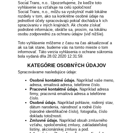
Social.Trans, n.o.. Upozorňujeme, že keďže toto
vyhlásenie sa vzťahuje na celú spoločnosť
Social.Trans, n.o., môžu sa vyskytnúť malé lokálne
rozdiely v tom, ako sa konkrétne osobné údaje na
jednotlivé účely spracovávajú pokiaľ dochádza k ich
spracúvaniu v iných krajinách. Ak chcete získať
podrobné informácie, obráťte sa, prosím, na lokálnu
osobu zodpovednú za ochranu údajov (viď nižšie).
Toto vyhlásenie môžeme z času na čas aktualizovať a
ak sa tak stane, budeme vás na tomto mieste o tom
informovať. Táto verzia vyhlásenia o ochrane súkromia
bola vydaná dňa 28.02.2020 12:31:59.
KATEGÓRIE OSOBNÝCH ÚDAJOV
Spracovávame nasledujúce údaje:
Osobné kontaktné údaje.
Napríklad vaše meno,
adresa, emailová adresa, telefónne číslo.
Pracovné kontaktné údaje.
Napríklad adresa
firmy, pracovná emailová adresa a telefónne
číslo.
Osobné údaje.
Napríklad pohlavie, rodinný stav,
dátum narodenia, národnosť a rodné číslo
(národné identifikačné číslo), fotografia, číslo
dokladu totožnosti.
Zmluvné údaje.
Napríklad obsah zmluvného
vzťahu, spoločenskej zmluvy, zakladateľskej
listiny, akcionárskej zmluvy a pod.