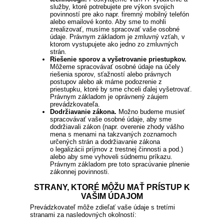
služby, ktoré potrebujete pre výkon svojich
povinností pre ako napr. firemný mobilný telefón
alebo emailové konto. Aby sme to mohli
zrealizovať, musíme spracovať vaše osobné
údaje. Právnym základom je zmluvný vzťah, v
ktorom vystupujete ako jedno zo zmluvných
strán.
Riešenie sporov a vyšetrovanie priestupkov.
Môžeme spracovávať osobné údaje na účely
riešenia sporov, sťažností alebo právnych
postupov alebo ak máme podozrenie z
priestupku, ktoré by sme chceli ďalej vyšetrovať.
Právnym základom je oprávnený záujem
prevádzkovateľa.
Dodržiavanie zákona.
Možno budeme musieť
spracovávať vaše osobné údaje, aby sme
dodržiavali zákon (napr. overenie zhody vášho
mena s menami na takzvaných zoznamoch
určených strán a dodržiavanie zákona
o legalizácii príjmov z trestnej činnosti a pod.)
alebo aby sme vyhoveli súdnemu príkazu.
Právnym základom pre toto spracúvanie plnenie
zákonnej povinnosti.
STRANY, KTORÉ MÔŽU MAŤ PRÍSTUP K
VAŠIM ÚDAJOM
Prevádzkovateľ môže zdieľať vaše údaje s tretími
stranami za nasledovných okolností: