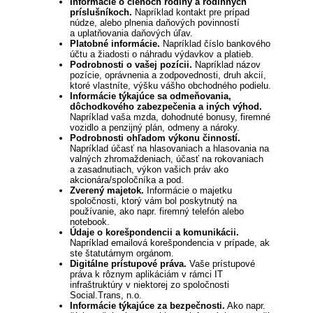
Informácie o členoch rodiny a rodinných
príslušníkoch.
Napríklad kontakt pre prípad
núdze, alebo plnenia daňových povinností
a uplatňovania daňových úľav.
Platobné informácie.
Napríklad číslo bankového
účtu a žiadosti o náhradu výdavkov a platieb.
Podrobnosti o vašej pozícii.
Napríklad názov
pozície, oprávnenia a zodpovednosti, druh akcií,
ktoré vlastníte, výšku vášho obchodného podielu.
Informácie týkajúce sa odmeňovania,
dôchodkového zabezpečenia a iných výhod.
Napríklad vaša mzda, dohodnuté bonusy, firemné
vozidlo a penzijný plán, odmeny a nároky.
Podrobnosti ohľadom výkonu činností.
Napríklad účasť na hlasovaniach a hlasovania na
valných zhromaždeniach, účasť na rokovaniach
a zasadnutiach, výkon vašich práv ako
akcionára/spoločníka a pod.
Zverený majetok.
Informácie o majetku
spoločnosti, ktorý vám bol poskytnutý na
používanie, ako napr. firemný telefón alebo
notebook.
Údaje o korešpondencii a komunikácii.
Napríklad emailová korešpondencia v prípade, ak
ste štatutárnym orgánom.
Digitálne prístupové práva.
Vaše prístupové
práva k rôznym aplikáciám v rámci IT
infraštruktúry v niektorej zo spoločnosti
Social.Trans, n.o.
Informácie týkajúce za bezpečnosti.
Ako napr.