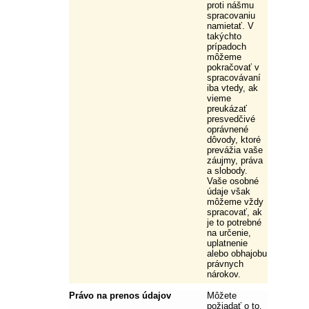
proti nášmu
spracovaniu
namietať. V
takýchto
prípadoch
môžeme
pokračovať v
spracovávaní
iba vtedy, ak
vieme
preukázať
presvedčivé
oprávnené
dôvody, ktoré
prevážia vaše
záujmy, práva
a slobody.
Vaše osobné
údaje však
môžeme vždy
spracovať, ak
je to potrebné
na určenie,
uplatnenie
alebo obhajobu
právnych
nárokov.
Právo na prenos údajov
Môžete
požiadať o to,