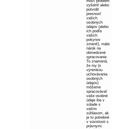
môcť problém
vyšetriť alebo
potvrdiť
presnosť
vašich
osobných
údajov (alebo
ich podľa
vašich
pokynov
zmeniť), máte
nárok na
obmedzené
spracovanie.
To znamená,
že my (s
výnimkou
uchovávania
osobných
údajov)
môžeme
spracovávať
vaše osobné
údaje iba v
súlade s
vaším
súhlasom, ak
je to potrebné
v súvislosti s
právnymi