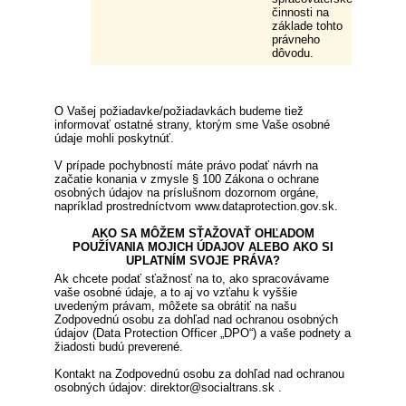
činnosti na
základe tohto
právneho
dôvodu.
O Vašej požiadavke/požiadavkách budeme tiež
informovať ostatné strany, ktorým sme Vaše osobné
údaje mohli poskytnúť.
V prípade pochybností máte právo podať návrh na
začatie konania v zmysle § 100 Zákona o ochrane
osobných údajov na príslušnom dozornom orgáne,
napríklad prostredníctvom www.dataprotection.gov.sk.
AKO SA MÔŽEM SŤAŽOVAŤ OHĽADOM
POUŽÍVANIA MOJICH ÚDAJOV ALEBO AKO SI
UPLATNÍM SVOJE PRÁVA?
Ak chcete podať sťažnosť na to, ako spracovávame
vaše osobné údaje, a to aj vo vzťahu k vyššie
uvedeným právam, môžete sa obrátiť na našu
Zodpovednú osobu za dohľad nad ochranou osobných
údajov (Data Protection Officer „DPO“) a vaše podnety a
žiadosti budú preverené.
Kontakt na Zodpovednú osobu za dohľad nad ochranou
osobných údajov: direktor@socialtrans.sk .