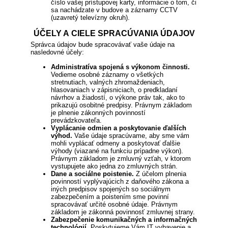
číslo vašej prístupovej karty, informácie o tom, či
sa nachádzate v budove a záznamy CCTV
(uzavretý televízny okruh).
ÚČELY A CIELE SPRACÚVANIA ÚDAJOV
Správca údajov bude spracovávať vaše údaje na
nasledovné účely:
Administratíva spojená s výkonom činnosti.
Vedieme osobné záznamy o všetkých
stretnutiach, valných zhromaždeniach,
hlasovaniach v zápisniciach, o predkladaní
návrhov a žiadostí, o výkone práv tak, ako to
prikazujú osobitné predpisy. Právnym základom
je plnenie zákonných povinností
prevádzkovateľa.
Vyplácanie odmien a poskytovanie ďalších
výhod.
Vaše údaje spracúvame, aby sme vám
mohli vyplácať odmeny a poskytovať ďalšie
výhody (viazané na funkciu prípadne výkon).
Právnym základom je zmluvný vzťah, v ktorom
vystupujete ako jedna zo zmluvných strán.
Dane a sociálne poistenie.
Z účelom plnenia
povinností vyplývajúcich z daňového zákona a
iných predpisov spojených so sociálnym
zabezpečením a poistením sme povinní
spracovávať určité osobné údaje. Právnym
základom je zákonná povinnosť zmluvnej strany.
Zabezpečenie komunikačných a informačných
technológií.
Poskytujeme Vám IT vybavenie a