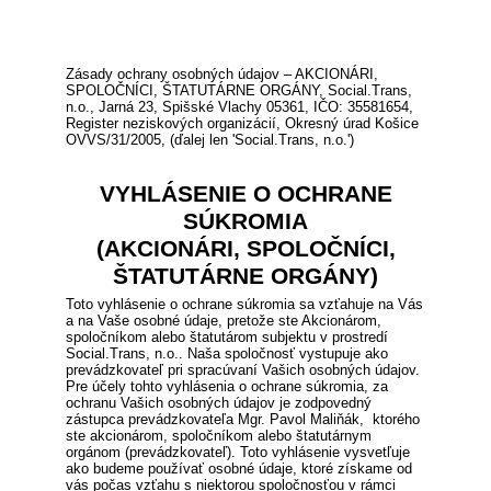
Zásady ochrany osobných údajov – AKCIONÁRI,
SPOLOČNÍCI, ŠTATUTÁRNE ORGÁNY, Social.Trans,
n.o., Jarná 23, Spišské Vlachy 05361, IČO: 35581654,
Register neziskových organizácií, Okresný úrad Košice
OVVS/31/2005, (ďalej len 'Social.Trans, n.o.')
VYHLÁSENIE O OCHRANE
SÚKROMIA
(AKCIONÁRI, SPOLOČNÍCI,
ŠTATUTÁRNE ORGÁNY)
Toto vyhlásenie o ochrane súkromia sa vzťahuje na Vás
a na Vaše osobné údaje, pretože ste Akcionárom,
spoločníkom alebo štatutárom subjektu v prostredí
Social.Trans, n.o.. Naša spoločnosť vystupuje ako
prevádzkovateľ pri spracúvaní Vašich osobných údajov.
Pre účely tohto vyhlásenia o ochrane súkromia, za
ochranu Vašich osobných údajov je zodpovedný
zástupca prevádzkovateľa Mgr. Pavol Maliňák, ktorého
ste akcionárom, spoločníkom alebo štatutárnym
orgánom (prevádzkovateľ). Toto vyhlásenie vysvetľuje
ako budeme používať osobné údaje, ktoré získame od
vás počas vzťahu s niektorou spoločnosťou v rámci