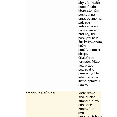
aby vám vaše
osobné údaje,
ktoré ste nám
poskytli na
spracovanie na
základe
súhlasu alebo
na splnenie
zmluvy, boli
poskytnuté v
štruktúrovanom,
bežne
používanom a
strojovo
čitateľnom
formáte. Máte
tiež právo
požiadať o
prenos týchto
informácií na
iného správcu
údajov.
Stiahnutie súhlasu
Máte právo
svoj súhlas
stiahnuť a my
následne
zastavíme
svoje
spracovateľské