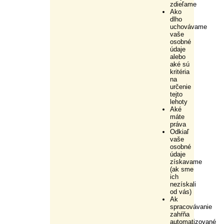
zdieľame
Ako
dlho
uchovávame
vaše
osobné
údaje
alebo
aké sú
kritéria
na
určenie
tejto
lehoty
Aké
máte
práva
Odkiaľ
vaše
osobné
údaje
získavame
(ak sme
ich
nezískali
od vás)
Ak
spracovávanie
zahŕňa
automatizované