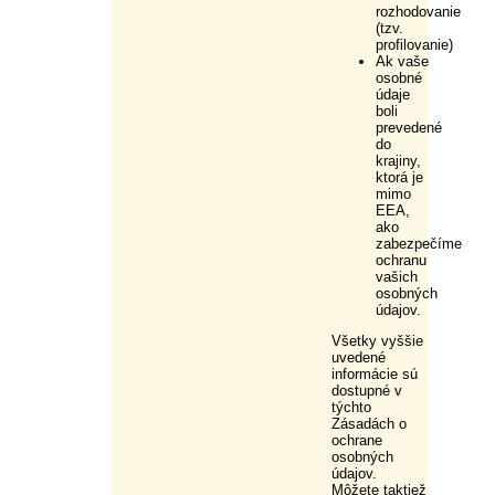
rozhodovanie
(tzv.
profilovanie)
Ak vaše
osobné
údaje
boli
prevedené
do
krajiny,
ktorá je
mimo
EEA,
ako
zabezpečíme
ochranu
vašich
osobných
údajov.
Všetky vyššie
uvedené
informácie sú
dostupné v
týchto
Zásadách o
ochrane
osobných
údajov.
Môžete taktiež