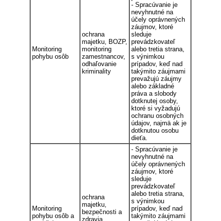
- Spracúvanie je
nevyhnutné na
účely oprávnených
záujmov, ktoré
ochrana
sleduje
majetku, BOZP,
prevádzkovateľ
Monitoring
monitoring
alebo tretia strana,
pohybu osôb
zamestnancov,
s výnimkou
odhaľovanie
prípadov, keď nad
kriminality
takýmito záujmami
prevažujú záujmy
alebo základné
práva a slobody
dotknutej osoby,
ktoré si vyžadujú
ochranu osobných
údajov, najmä ak je
dotknutou osobu
dieťa.
- Spracúvanie je
nevyhnutné na
účely oprávnených
záujmov, ktoré
sleduje
prevádzkovateľ
alebo tretia strana,
ochrana
s výnimkou
majetku,
Monitoring
prípadov, keď nad
bezpečnosti a
pohybu osôb a
takýmito záujmami
zdravia,