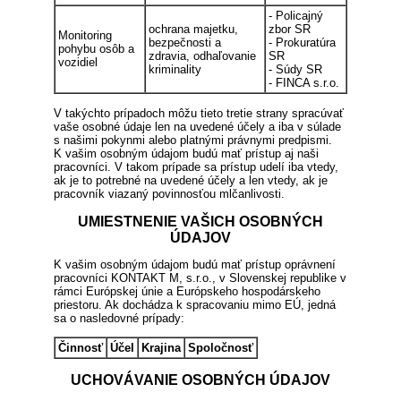
- Policajný
ochrana majetku,
zbor SR
Monitoring
bezpečnosti a
- Prokuratúra
pohybu osôb a
zdravia, odhaľovanie
SR
vozidiel
kriminality
- Súdy SR
- FINCA s.r.o.
V takýchto prípadoch môžu tieto tretie strany spracúvať
vaše osobné údaje len na uvedené účely a iba v súlade
s našimi pokynmi alebo platnými právnymi predpismi.
K vašim osobným údajom budú mať prístup aj naši
pracovníci. V takom prípade sa prístup udelí iba vtedy,
ak je to potrebné na uvedené účely a len vtedy, ak je
pracovník viazaný povinnosťou mlčanlivosti.
UMIESTNENIE VAŠICH OSOBNÝCH
ÚDAJOV
K vašim osobným údajom budú mať prístup oprávnení
pracovníci KONTAKT M, s.r.o., v Slovenskej republike v
rámci Európskej únie a Európskeho hospodárskeho
priestoru. Ak dochádza k spracovaniu mimo EÚ, jedná
sa o nasledovné prípady:
Činnosť
Účel
Krajina
Spoločnosť
UCHOVÁVANIE OSOBNÝCH ÚDAJOV