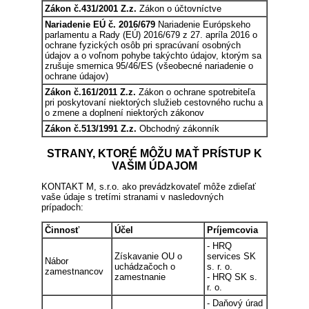
Zákon č.431/2001 Z.z.
Zákon o účtovníctve
Nariadenie EÚ č. 2016/679
Nariadenie Európskeho
parlamentu a Rady (EÚ) 2016/679 z 27. apríla 2016 o
ochrane fyzických osôb pri spracúvaní osobných
údajov a o voľnom pohybe takýchto údajov, ktorým sa
zrušuje smernica 95/46/ES (všeobecné nariadenie o
ochrane údajov)
Zákon č.161/2011 Z.z.
Zákon o ochrane spotrebiteľa
pri poskytovaní niektorých služieb cestovného ruchu a
o zmene a doplnení niektorých zákonov
Zákon č.513/1991 Z.z.
Obchodný zákonník
STRANY, KTORÉ MÔŽU MAŤ PRÍSTUP K
VAŠIM ÚDAJOM
KONTAKT M, s.r.o. ako prevádzkovateľ môže zdieľať
vaše údaje s tretími stranami v nasledovných
prípadoch:
Činnosť
Účel
Príjemcovia
- HRQ
Získavanie OU o
services SK
Nábor
uchádzačoch o
s. r. o.
zamestnancov
zamestnanie
- HRQ SK s.
r. o.
- Daňový úrad