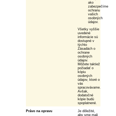
ako
zabezpečíme
ochranu
vašich
osobných
údajov.
Všetky vyššie
uvedené
informácie sú
dostupné v
týchto
Zásadách o
ochrane
osobných
údajov.
Môžete taktiež
požiadať o
kópiu
osobných
údajov, ktoré o
vás
spracovávame.
Avšak,
dodatočné
kópie budú
spoplatnené.
Právo na opravu
Je dôležité,
aby sme mali