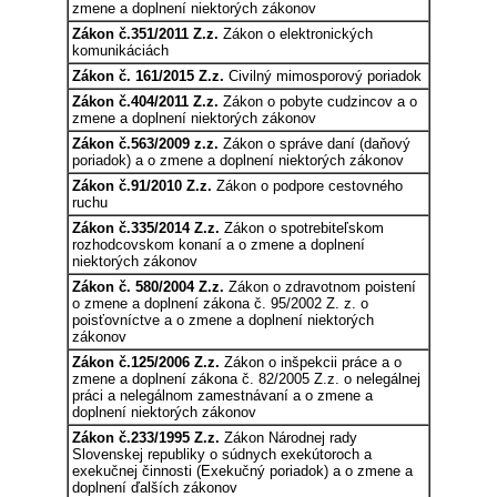
zmene a doplnení niektorých zákonov
Zákon č.351/2011 Z.z.
Zákon o elektronických
komunikáciách
Zákon č. 161/2015 Z.z.
Civilný mimosporový poriadok
Zákon č.404/2011 Z.z.
Zákon o pobyte cudzincov a o
zmene a doplnení niektorých zákonov
Zákon č.563/2009 z.z.
Zákon o správe daní (daňový
poriadok) a o zmene a doplnení niektorých zákonov
Zákon č.91/2010 Z.z.
Zákon o podpore cestovného
ruchu
Zákon č.335/2014 Z.z.
Zákon o spotrebiteľskom
rozhodcovskom konaní a o zmene a doplnení
niektorých zákonov
Zákon č. 580/2004 Z.z.
Zákon o zdravotnom poistení
o zmene a doplnení zákona č. 95/2002 Z. z. o
poisťovníctve a o zmene a doplnení niektorých
zákonov
Zákon č.125/2006 Z.z.
Zákon o inšpekcii práce a o
zmene a doplnení zákona č. 82/2005 Z.z. o nelegálnej
práci a nelegálnom zamestnávaní a o zmene a
doplnení niektorých zákonov
Zákon č.233/1995 Z.z.
Zákon Národnej rady
Slovenskej republiky o súdnych exekútoroch a
exekučnej činnosti (Exekučný poriadok) a o zmene a
doplnení ďalších zákonov