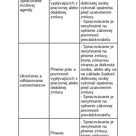
Spracúvanie
vyplývajúcich z
dotknutej osoby
mzdovej
pracovnej alebo
vykonali opatrenia
agendy
obdobnej
pred uzatvorením
zmluvy
zmluvy.
- Spracovávanie je
nevyhnutné na
splnenie zákonnej
povinnosti
prevádzkovateľa.
- Spracovávanie je
nevyhnutné na
plnenie zmluvy,
ktorej zmluvnou
stranou je dotknutá
Plnenie práv a
osoba, alebo aby sa
povinností
na základe žiadosti
Ukončenie a
vyplývajúcich z
dotknutej osoby
odhlasovanie
pracovnej alebo
vykonali opatrenia
zamestnancov
obdobnej
pred uzatvorením
zmluvy
zmluvy.
- Spracovávanie je
nevyhnutné na
splnenie zákonnej
povinnosti
prevádzkovateľa.
- Spracovávanie je
nevyhnutné na
plnenie zmluvy,
Plnenie
ktorej zmluvnou