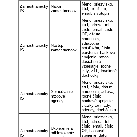
Meno, priezvisko,
Zamestnanecký
Nábor
titul, tel. číslo,
IS
zamestnancov
email, životopis
Meno, priezvisko,
titul, adresa, tel.
číslo, email, číslo
OP, dátum
narodenia,
zdravotná
Zamestnanecký
Nástup
poisťovňa, číslo
IS
zamestnancov
poistenia, bankové
spojenie, mzda,
dosiahnuté
vzdelanie, rodné
listy, ZŤP, Invalidné
dôchodky
Meno, priezvisko,
titul, číslo, dátum
Spracúvanie
narodenia, adresa,
Zamestnanecký
mzdovej
rodné číslo,
IS
agendy
bankové spojenie,
zrážky zo mzdy,
odvody, dochádzka
Meno, priezvisko,
titul, adresa, tel.
číslo, email, číslo
Ukončenie a
Zamestnanecký
OP, bankové
odhlasovanie
IS
spojenie, dátum