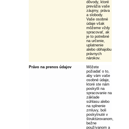
dôvody, ktoré
prevážia vaše
záujmy, práva
a slobody.
Vaše osobné
údaje však
môžeme vždy
spracovať, ak
je to potrebné
na určenie,
uplatnenie
alebo obhajobu
právnych
nárokov.
Právo na prenos údajov
Môžete
požiadať o to,
aby vám vaše
osobné údaje,
ktoré ste nám
poskytli na
spracovanie na
základe
súhlasu alebo
na splnenie
zmluvy, boli
poskytnuté v
štruktúrovanom,
bežne
používanom a