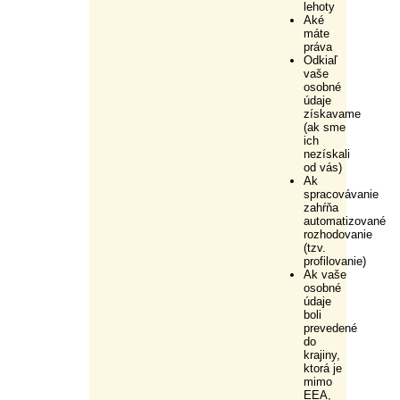
lehoty
Aké
máte
práva
Odkiaľ
vaše
osobné
údaje
získavame
(ak sme
ich
nezískali
od vás)
Ak
spracovávanie
zahŕňa
automatizované
rozhodovanie
(tzv.
profilovanie)
Ak vaše
osobné
údaje
boli
prevedené
do
krajiny,
ktorá je
mimo
EEA,