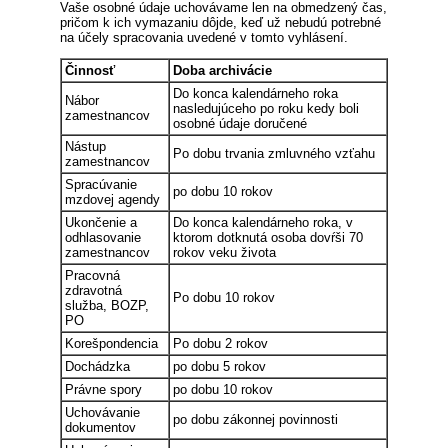
Vaše osobné údaje uchovávame len na obmedzený čas,
pričom k ich vymazaniu dôjde, keď už nebudú potrebné
na účely spracovania uvedené v tomto vyhlásení.
Činnosť
Doba archivácie
Do konca kalendárneho roka
Nábor
nasledujúceho po roku kedy boli
zamestnancov
osobné údaje doručené
Nástup
Po dobu trvania zmluvného vzťahu
zamestnancov
Spracúvanie
po dobu 10 rokov
mzdovej agendy
Ukončenie a
Do konca kalendárneho roka, v
odhlasovanie
ktorom dotknutá osoba dovŕši 70
zamestnancov
rokov veku života
Pracovná
zdravotná
Po dobu 10 rokov
služba, BOZP,
PO
Korešpondencia
Po dobu 2 rokov
Dochádzka
po dobu 5 rokov
Právne spory
po dobu 10 rokov
Uchovávanie
po dobu zákonnej povinnosti
dokumentov