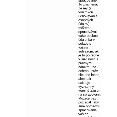
spracovanie.
To znamená,
že my (s
výnimkou
uchovávania
osobných
údajov)
môžeme
spracovávať
vaše osobné
údaje iba v
súlade s
vaším
súhlasom, ak
je to potrebné
v súvislosti s
právnymi
nárokmi, na
ochranu práv
niekoho iného,
alebo ak
existuje
významný
verejný záujem
na spracovaní.
Môžete tiež
požiadať, aby
sme obmedzili
spracovanie
vašich