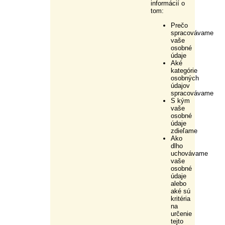
informácií o
tom:
Prečo
spracovávame
vaše
osobné
údaje
Aké
kategórie
osobných
údajov
spracovávame
S kým
vaše
osobné
údaje
zdieľame
Ako
dlho
uchovávame
vaše
osobné
údaje
alebo
aké sú
kritéria
na
určenie
tejto