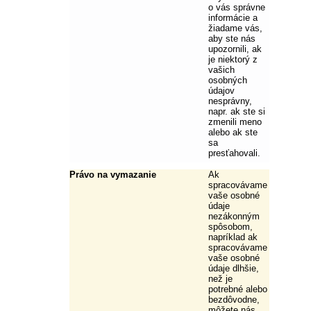
o vás správne
informácie a
žiadame vás,
aby ste nás
upozornili, ak
je niektorý z
vašich
osobných
údajov
nesprávny,
napr. ak ste si
zmenili meno
alebo ak ste
sa
presťahovali.
Právo na vymazanie
Ak
spracovávame
vaše osobné
údaje
nezákonným
spôsobom,
napríklad ak
spracovávame
vaše osobné
údaje dlhšie,
než je
potrebné alebo
bezdôvodne,
môžete nás