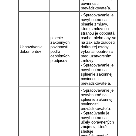
povinnosti
prevádzkovateľa.
- Spracovávanie je
nevyhnutné na
plnenie zmluvy,
ktorej zmluvnou
stranou je dotknutá
plnenie
osoba, alebo aby sa
zákonných
na základe žiadosti
Uchovávanie
povinnosti
dotknutej osoby
dokumentov
podľa
vykonali opatrenia
osobitných
pred uzatvorením
predpisov
zmluvy.
- Spracovávanie je
nevyhnutné na
splnenie zákonnej
povinnosti
prevádzkovateľa.
- Spracovávanie je
nevyhnutné na
splnenie zákonnej
povinnosti
prevádzkovateľa.
- Spracúvanie je
nevyhnutné na
účely oprávnených
záujmov, ktoré
sleduje
prevádzkovateľ