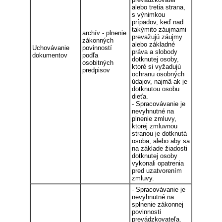
alebo tretia strana,
s výnimkou
prípadov, keď nad
takýmito záujmami
archív - plnenie
prevažujú záujmy
zákonných
alebo základné
Uchovávanie
povinností
práva a slobody
dokumentov
podľa
dotknutej osoby,
osobitných
ktoré si vyžadujú
predpisov
ochranu osobných
údajov, najmä ak je
dotknutou osobu
dieťa.
- Spracovávanie je
nevyhnutné na
plnenie zmluvy,
ktorej zmluvnou
stranou je dotknutá
osoba, alebo aby sa
na základe žiadosti
dotknutej osoby
vykonali opatrenia
pred uzatvorením
zmluvy.
- Spracovávanie je
nevyhnutné na
splnenie zákonnej
povinnosti
prevádzkovateľa.