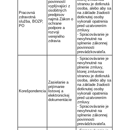
povinností
stranou je dotknutá
vyplývajúci z
osoba, alebo aby sa
osobitných
Pracovná
na základe žiadosti
predpisov
zdravotná
dotknutej osoby
najmä Zákon o
služba, BOZP,
vykonali opatrenia
ochrane
PO
pred uzatvorením
podpore a
zmluvy.
rozvoji
- Spracovávanie je
verejného
nevyhnutné na
zdravia
splnenie zákonnej
povinnosti
prevádzkovateľa.
- Spracovávanie je
nevyhnutné na
plnenie zmluvy,
ktorej zmluvnou
stranou je dotknutá
osoba, alebo aby sa
Zasielanie a
na základe žiadosti
prijímanie
dotknutej osoby
Korešpondencia
listovej a
vykonali opatrenia
elektronickej
pred uzatvorením
dokumentácie
zmluvy.
- Spracovávanie je
nevyhnutné na
splnenie zákonnej
povinnosti
prevádzkovateľa.