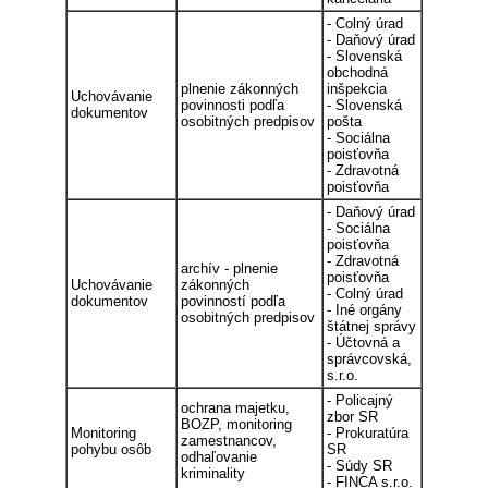
- Colný úrad
- Daňový úrad
- Slovenská
obchodná
plnenie zákonných
inšpekcia
Uchovávanie
povinnosti podľa
- Slovenská
dokumentov
osobitných predpisov
pošta
- Sociálna
poisťovňa
- Zdravotná
poisťovňa
- Daňový úrad
- Sociálna
poisťovňa
- Zdravotná
archív - plnenie
poisťovňa
Uchovávanie
zákonných
- Colný úrad
dokumentov
povinností podľa
- Iné orgány
osobitných predpisov
štátnej správy
- Účtovná a
správcovská,
s.r.o.
- Policajný
ochrana majetku,
zbor SR
BOZP, monitoring
Monitoring
- Prokuratúra
zamestnancov,
pohybu osôb
SR
odhaľovanie
- Súdy SR
kriminality
- FINCA s.r.o.