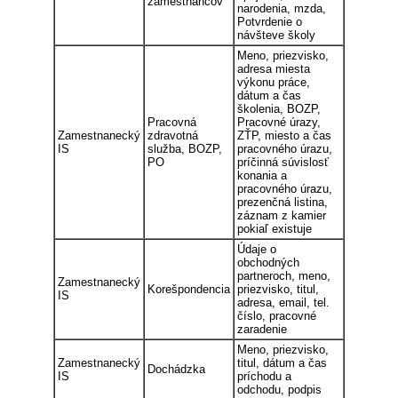
zamestnancov
narodenia, mzda,
Potvrdenie o
návšteve školy
Meno, priezvisko,
adresa miesta
výkonu práce,
dátum a čas
školenia, BOZP,
Pracovná
Pracovné úrazy,
Zamestnanecký
zdravotná
ZŤP, miesto a čas
IS
služba, BOZP,
pracovného úrazu,
PO
príčinná súvislosť
konania a
pracovného úrazu,
prezenčná listina,
záznam z kamier
pokiaľ existuje
Údaje o
obchodných
partneroch, meno,
Zamestnanecký
Korešpondencia
priezvisko, titul,
IS
adresa, email, tel.
číslo, pracovné
zaradenie
Meno, priezvisko,
Zamestnanecký
titul, dátum a čas
Dochádzka
IS
príchodu a
odchodu, podpis