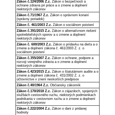
Zákon č.124/2006 Z.z.
Zákon o bezpečnosti a
ochrane zdravia pri práce a o zmene a doplnení
niektorých zákonov
Zákon č.71/1967 Z.z.
Zákon o správnom konaní
(správny poriadok)
Zákon č. 461/2003 Z.z.
Zákon o sociálnom poistení
Zákon č.391/2015 Z.z.
Zákon o alternatívnom riešení
spotrebiteľských sporov a o zmene a doplnení
niektorých zákonov
Zákon č. 600/2003 Z.z.
Zákon o prídavku na dieťa a o
zmene a doplnení zákona č. 461/2003 Z. z. o
sociálnom poistení
Zákon č.355/2007 Z.z.
Zákon o ochrane, podpore a
rozvoji verejného zdravia a o zmene a doplnení
niektorých zákonov
Zákon č.423/2015 Z.z.
Zákon o štatutárnom audite a o
zmene a doplnení zákona č. 431/2002 Z. z. o
účtovníctve v znení neskorších predpisov
Zákon č.40/1964 Z.z.
Občiansky zákonník
Zákon č.170/2018 Z.z.
Zákon o zájazdoch, spojených
službách cestovného ruchu, niektorých podmienkach
podnikania v cestovnom ruchu a o zmene a doplnení
niektorých zákonov
Zákon č.222/2004 Z.z.
Zákon o dani z pridanej
hodnoty