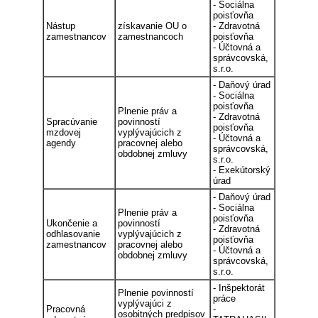
- Sociálna
poisťovňa
Nástup
získavanie OU o
- Zdravotná
zamestnancov
zamestnancoch
poisťovňa
- Účtovná a
správcovská,
s.r.o.
- Daňový úrad
- Sociálna
poisťovňa
Plnenie práv a
- Zdravotná
Spracúvanie
povinností
poisťovňa
mzdovej
vyplývajúcich z
- Účtovná a
agendy
pracovnej alebo
správcovská,
obdobnej zmluvy
s.r.o.
- Exekútorský
úrad
- Daňový úrad
- Sociálna
Plnenie práv a
poisťovňa
Ukončenie a
povinností
- Zdravotná
odhlasovanie
vyplývajúcich z
poisťovňa
zamestnancov
pracovnej alebo
- Účtovná a
obdobnej zmluvy
správcovská,
s.r.o.
- Inšpektorát
Plnenie povinností
práce
vyplývajúci z
Pracovná
-
osobitných predpisov