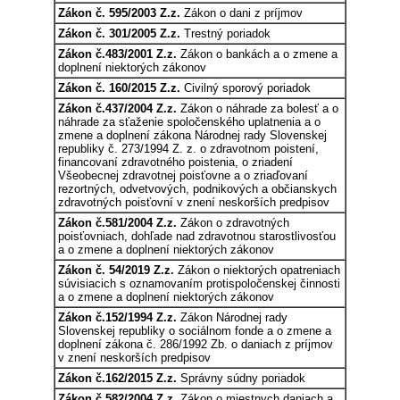
Zákon č. 595/2003 Z.z.
Zákon o dani z príjmov
Zákon č. 301/2005 Z.z.
Trestný poriadok
Zákon č.483/2001 Z.z.
Zákon o bankách a o zmene a
doplnení niektorých zákonov
Zákon č. 160/2015 Z.z.
Civilný sporový poriadok
Zákon č.437/2004 Z.z.
Zákon o náhrade za bolesť a o
náhrade za sťaženie spoločenského uplatnenia a o
zmene a doplnení zákona Národnej rady Slovenskej
republiky č. 273/1994 Z. z. o zdravotnom poistení,
financovaní zdravotného poistenia, o zriadení
Všeobecnej zdravotnej poisťovne a o zriaďovaní
rezortných, odvetvových, podnikových a občianskych
zdravotných poisťovní v znení neskorších predpisov
Zákon č.581/2004 Z.z.
Zákon o zdravotných
poisťovniach, dohľade nad zdravotnou starostlivosťou
a o zmene a doplnení niektorých zákonov
Zákon č. 54/2019 Z.z.
Zákon o niektorých opatreniach
súvisiacich s oznamovaním protispoločenskej činnosti
a o zmene a doplnení niektorých zákonov
Zákon č.152/1994 Z.z.
Zákon Národnej rady
Slovenskej republiky o sociálnom fonde a o zmene a
doplnení zákona č. 286/1992 Zb. o daniach z príjmov
v znení neskorších predpisov
Zákon č.162/2015 Z.z.
Správny súdny poriadok
Zákon č.582/2004 Z.z.
Zákon o miestnych daniach a