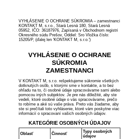
VYHLÁSENIE O OCHRANE SÚKROMIA – zamestnanci
KONTAKT M, s.r.o., Stará Lesná 180, Stará Lesná
05952, IČO: 36187976, Zapísaná v Obchodnom registri
Okresného súdu Prešov, Oddiel: Sro Vložka číslo:
15205/P, (ďalej len 'KONTAKT M, s.r.o.')
VYHLÁSENIE O OCHRANE
SÚKROMIA
ZAMESTNANCI
V KONTAKT M, s.r.o. rešpektujeme súkromie všetkých
dotknutých osôb, s ktorými sme v kontakte, a to bez
ohľadu na to, či osobné údaje spracovávame sami alebo
pomocou iných subjektov. Je pre nás dôležité, aby ste
vedeli, ktoré osobné údaje o vás spracovávame, prečo
to robíme a aké sú vaše práva. Preto vás žiadame, aby
ste si prečítali toto vyhlásenie, ktoré vám poskytne viac
informácií o spracovaní vašich osobných údajov.
KATEGÓRIE OSOBNÝCH ÚDAJOV
Typy osobných
Oblasť
Činnosť
údajov