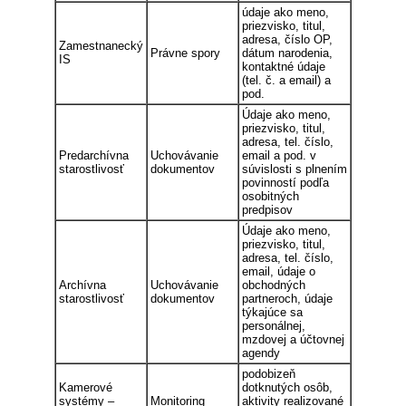
údaje ako meno,
priezvisko, titul,
adresa, číslo OP,
Zamestnanecký
Právne spory
dátum narodenia,
IS
kontaktné údaje
(tel. č. a email) a
pod.
Údaje ako meno,
priezvisko, titul,
adresa, tel. číslo,
Predarchívna
Uchovávanie
email a pod. v
starostlivosť
dokumentov
súvislosti s plnením
povinností podľa
osobitných
predpisov
Údaje ako meno,
priezvisko, titul,
adresa, tel. číslo,
email, údaje o
Archívna
Uchovávanie
obchodných
starostlivosť
dokumentov
partneroch, údaje
týkajúce sa
personálnej,
mzdovej a účtovnej
agendy
podobizeň
Kamerové
dotknutých osôb,
systémy –
Monitoring
aktivity realizované