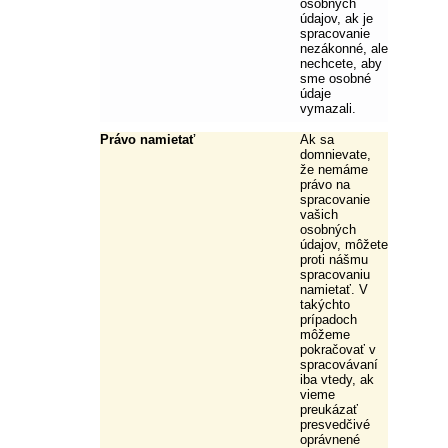
osobných
údajov, ak je
spracovanie
nezákonné, ale
nechcete, aby
sme osobné
údaje
vymazali.
Právo namietať
Ak sa
domnievate,
že nemáme
právo na
spracovanie
vašich
osobných
údajov, môžete
proti nášmu
spracovaniu
namietať. V
takýchto
prípadoch
môžeme
pokračovať v
spracovávaní
iba vtedy, ak
vieme
preukázať
presvedčivé
oprávnené