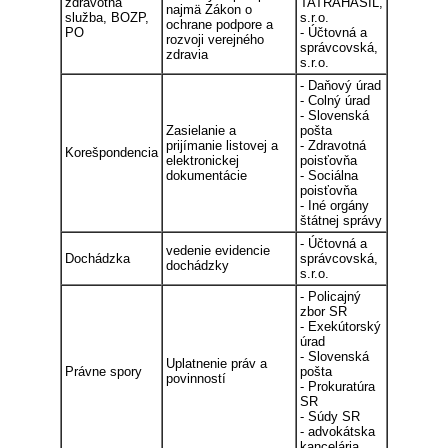
zdravotná
TATRAHASIL,
najmä Zákon o
služba, BOZP,
s.r.o.
ochrane podpore a
PO
- Účtovná a
rozvoji verejného
správcovská,
zdravia
s.r.o.
- Daňový úrad
- Colný úrad
- Slovenská
Zasielanie a
pošta
prijímanie listovej a
- Zdravotná
Korešpondencia
elektronickej
poisťovňa
dokumentácie
- Sociálna
poisťovňa
- Iné orgány
štátnej správy
- Účtovná a
vedenie evidencie
Dochádzka
správcovská,
dochádzky
s.r.o.
- Policajný
zbor SR
- Exekútorský
úrad
- Slovenská
Uplatnenie práv a
Právne spory
pošta
povinností
- Prokuratúra
SR
- Súdy SR
- advokátska
kancelária