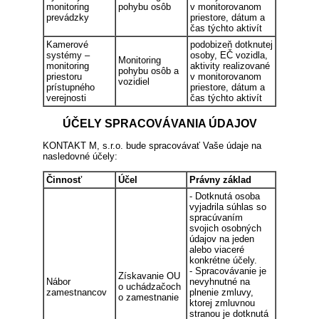
monitoring
pohybu osôb
v monitorovanom
prevádzky
priestore, dátum a
čas týchto aktivít
Kamerové
podobizeň dotknutej
systémy –
osoby, EČ vozidla,
Monitoring
monitoring
aktivity realizované
pohybu osôb a
priestoru
v monitorovanom
vozidiel
prístupného
priestore, dátum a
verejnosti
čas týchto aktivít
ÚČELY SPRACOVÁVANIA ÚDAJOV
KONTAKT M, s.r.o. bude spracovávať Vaše údaje na
nasledovné účely:
Činnosť
Účel
Právny základ
- Dotknutá osoba
vyjadrila súhlas so
spracúvaním
svojich osobných
údajov na jeden
alebo viaceré
konkrétne účely.
- Spracovávanie je
Získavanie OU
Nábor
nevyhnutné na
o uchádzačoch
zamestnancov
plnenie zmluvy,
o zamestnanie
ktorej zmluvnou
stranou je dotknutá