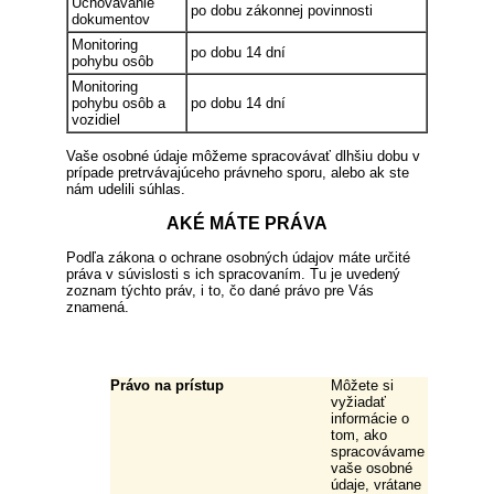
Uchovávanie
po dobu zákonnej povinnosti
dokumentov
Monitoring
po dobu 14 dní
pohybu osôb
Monitoring
pohybu osôb a
po dobu 14 dní
vozidiel
Vaše osobné údaje môžeme spracovávať dlhšiu dobu v
prípade pretrvávajúceho právneho sporu, alebo ak ste
nám udelili súhlas.
AKÉ MÁTE PRÁVA
Podľa zákona o ochrane osobných údajov máte určité
práva v súvislosti s ich spracovaním. Tu je uvedený
zoznam týchto práv, i to, čo dané právo pre Vás
znamená.
Právo na prístup
Môžete si
vyžiadať
informácie o
tom, ako
spracovávame
vaše osobné
údaje, vrátane