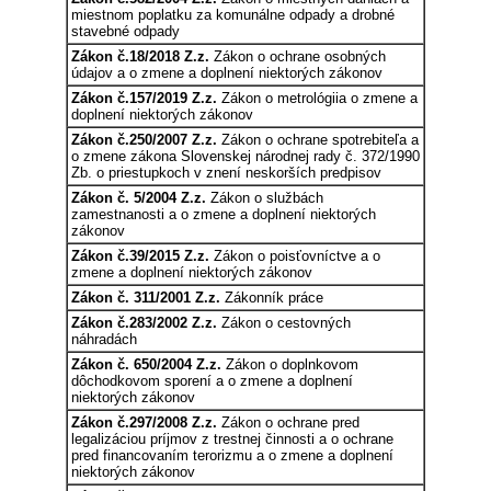
miestnom poplatku za komunálne odpady a drobné
stavebné odpady
Zákon č.18/2018 Z.z.
Zákon o ochrane osobných
údajov a o zmene a doplnení niektorých zákonov
Zákon č.157/2019 Z.z.
Zákon o metrológiia o zmene a
doplnení niektorých zákonov
Zákon č.250/2007 Z.z.
Zákon o ochrane spotrebiteľa a
o zmene zákona Slovenskej národnej rady č. 372/1990
Zb. o priestupkoch v znení neskorších predpisov
Zákon č. 5/2004 Z.z.
Zákon o službách
zamestnanosti a o zmene a doplnení niektorých
zákonov
Zákon č.39/2015 Z.z.
Zákon o poisťovníctve a o
zmene a doplnení niektorých zákonov
Zákon č. 311/2001 Z.z.
Zákonník práce
Zákon č.283/2002 Z.z.
Zákon o cestovných
náhradách
Zákon č. 650/2004 Z.z.
Zákon o doplnkovom
dôchodkovom sporení a o zmene a doplnení
niektorých zákonov
Zákon č.297/2008 Z.z.
Zákon o ochrane pred
legalizáciou príjmov z trestnej činnosti a o ochrane
pred financovaním terorizmu a o zmene a doplnení
niektorých zákonov