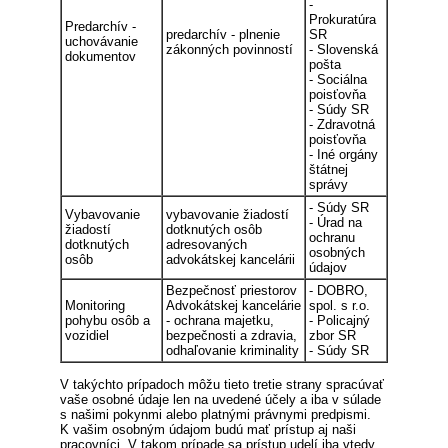
-
Prokuratúra
Predarchív -
predarchív - plnenie
SR
uchovávanie
zákonných povinností
- Slovenská
dokumentov
pošta
- Sociálna
poisťovňa
- Súdy SR
- Zdravotná
poisťovňa
- Iné orgány
štátnej
správy
- Súdy SR
Vybavovanie
vybavovanie žiadostí
- Úrad na
žiadostí
dotknutých osôb
ochranu
dotknutých
adresovaných
osobných
osôb
advokátskej kancelárii
údajov
Bezpečnosť priestorov
- DOBRO,
Monitoring
Advokátskej kancelárie
spol. s r.o.
pohybu osôb a
- ochrana majetku,
- Policajný
vozidiel
bezpečnosti a zdravia,
zbor SR
odhaľovanie kriminality
- Súdy SR
V takýchto prípadoch môžu tieto tretie strany spracúvať
vaše osobné údaje len na uvedené účely a iba v súlade
s našimi pokynmi alebo platnými právnymi predpismi.
K vašim osobným údajom budú mať prístup aj naši
pracovníci. V takom prípade sa prístup udelí iba vtedy,