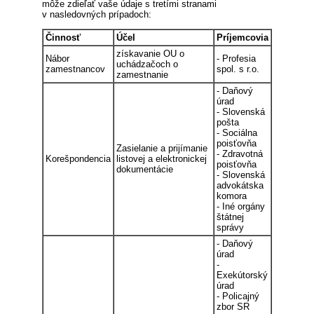
môže zdieľať vaše údaje s tretími stranami
v nasledovných prípadoch:
Činnosť
Účel
Príjemcovia
získavanie OU o
Nábor
- Profesia
uchádzačoch o
zamestnancov
spol. s r.o.
zamestnanie
- Daňový
úrad
- Slovenská
pošta
- Sociálna
poisťovňa
Zasielanie a prijímanie
- Zdravotná
Korešpondencia
listovej a elektronickej
poisťovňa
dokumentácie
- Slovenská
advokátska
komora
- Iné orgány
štátnej
správy
- Daňový
úrad
-
Exekútorský
úrad
- Policajný
zbor SR