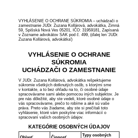
VYHLÁSENIE O OCHRANE SÚKROMIA – uchádzači o
zamestnanie JUDr. Zuzana Kollárová, advokátka, Zimná
59, Spišská Nová Ves 05201, IČO: 31959181, Zapísaná
v Zozname advokátov SAK pod č. 499, (ďalej len 'JUDr.
Zuzana Kollárová, advokátka')
VYHLÁSENIE O OCHRANE
SÚKROMIA
UCHÁDZAČI O ZAMESTNANIE
V JUDr. Zuzana Kollárová, advokátka rešpektujeme
súkromie všetkých dotknutých osôb, s ktorými sme
v kontakte, a to bez ohľadu na to, či osobné údaje
spracovávame sami alebo pomocou iných subjektov. Je
pre nás dôležité, aby ste vedeli, ktoré osobné údaje o
vás spracovávame, prečo to robíme a aké sú vaše
práva. Preto vás žiadame, aby ste si prečítali toto
vyhlásenie, ktoré vám poskytne viac informácií o
spracovaní vašich osobných údajov.
KATEGÓRIE OSOBNÝCH ÚDAJOV
Typy osobných
Oblasť
Činnosť