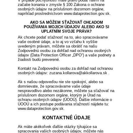
V prípade pochybností máte právo podať návrh na
začatie konania v zmysle § 100 Zákona o ochrane
osobných údajov na príslušnom dozornom orgáne,
napríklad prostredníctvom www.dataprotection.gov.sk.
AKO SA MÔŽEM SŤAŽOVAŤ OHĽADOM
POUŽÍVANIA MOJICH ÚDAJOV ALEBO AKO SI
UPLATNÍM SVOJE PRÁVA?
Ak chcete podať sťažnosť na to, ako spracovávame
vaše osobné údaje, a to aj vo vzťahu k vyššie
uvedeným právam, môžete sa obrátiť na našu
Zodpovednú osobu za dohľad nad ochranou osobných
údajov (Data Protection Officer „DPO“) a vaše podnety a
žiadosti budú preverené.
Kontakt na Zodpovednú osobu za dohľad nad ochranou
osobných údajov: zuzana.kollarova@akkollarova.sk .
Ak s našou odpoveďou nie ste spokojní, alebo sa
domnievate, že spracovávame vaše údaje
nespravodlivo alebo nezákonne, môžete sa sťažovať na
príslušnom dozornom orgáne, ktorým je Úrad na
ochranu osobných údajov (ÚOOÚ). Ďalšie informácie o
ÚOOÚ a ich postupe podávania sťažností nájdete tu:
www.dataprotection.gov.sk.
KONTAKTNÉ ÚDAJE
Ak máte akékoľvek ďalšie otázky týkajúce sa
spracovania vašich osobných údajov, môžete nás