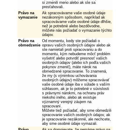
si zmenili meno alebo ak ste sa
presťahovali.
Právo na
Ak spracovávame vaše osobné údaje
vymazanie
nezákonným spôsobom, napríklad ak
spracovávame vaše osobné údaje dlhšie,
než je potrebné alebo bezdôvodne,
môžete nás požiadať o vymazanie týchto
údajov.
Právo na
Od momentu, kedy ste požiadali o
obmedzenie
opravu vašich osobných údajov alebo ak
ste namietali proti spracovaniu a do
momentu, kým nebudeme môcť problém
vyšetriť alebo potvrdiť presnosť vašich
osobných údajov (alebo ich podľa vašich
pokynov zmeniť), máte nárok na
obmedzené spracovanie. To znamená,
že my (s výnimkou uchovávania
osobných údajov) môžeme spracovávať
vaše osobné údaje iba v súlade s vaším
súhlasom, ak je to potrebné v súvislosti
s právnymi nárokmi, na ochranu práv
niekoho iného, alebo ak existuje
významný verejný záujem na
spracovaní.
Môžete tiež požiadať, aby sme obmedzili
spracovanie vašich osobných údajov, ak
je spracovanie nezákonné, ale nechcete,
aby sme osobné údaje vymazali.
Právo
Ak sa domnievate, že nemáme právo na