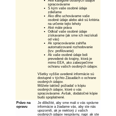
Aké kategórie osobných údajov
spracovávame
S kým vaše osobné údaje
zdieľame
Ako dlho uchovávame vaše
osobné údaje alebo aké sú kritéria
na určenie tejto lehoty
Aké máte práva
Odkiaľ vaše osobné údaje
získavame (ak sme ich nezískali
od vás)
Ak spracovávanie zahŕňa
automatizované rozhodovanie
(tzv. profilovanie)
Ak vaše osobné údaje boli
prevedené do krajiny, ktorá je
mimo EEA, ako zabezpečíme
ochranu vašich osobných údajov.
Všetky vyššie uvedené informácie sú
dostupné v týchto Zásadách o ochrane
osobných údajov.
Môžete taktiež požiadať o kópiu
osobných údajov, ktoré o vás
spracovávame. Avšak, dodatočné kópie
budú spoplatnené.
Právo na
Je dôležité, aby sme mali o vás správne
opravu
informácie a žiadame vás, aby ste nás
upozornili, ak je niektorý z vašich
osobných údajov nesprávny, napr. ak ste