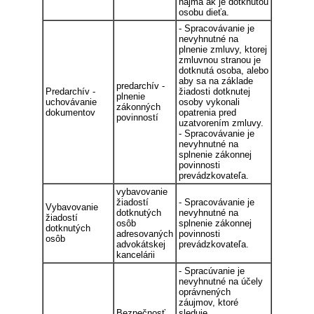
najmä ak je dotknutou
osobu dieťa.
- Spracovávanie je
nevyhnutné na
plnenie zmluvy, ktorej
zmluvnou stranou je
dotknutá osoba, alebo
aby sa na základe
predarchív -
Predarchív -
žiadosti dotknutej
plnenie
uchovávanie
osoby vykonali
zákonných
dokumentov
opatrenia pred
povinností
uzatvorením zmluvy.
- Spracovávanie je
nevyhnutné na
splnenie zákonnej
povinnosti
prevádzkovateľa.
vybavovanie
žiadostí
- Spracovávanie je
Vybavovanie
dotknutých
nevyhnutné na
žiadostí
osôb
splnenie zákonnej
dotknutých
adresovaných
povinnosti
osôb
advokátskej
prevádzkovateľa.
kancelárii
- Spracúvanie je
nevyhnutné na účely
oprávnených
záujmov, ktoré
Bezpečnosť
sleduje