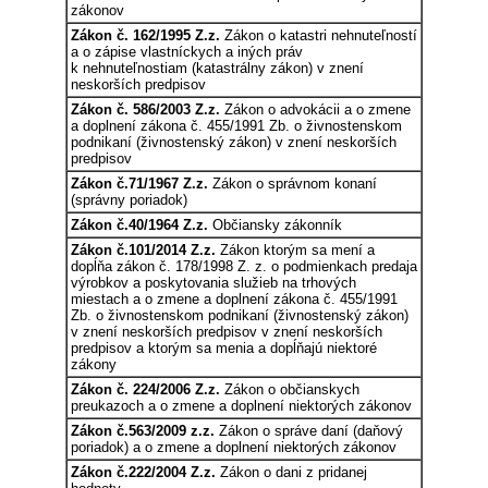
zákonov
Zákon č. 162/1995 Z.z.
Zákon o katastri nehnuteľností
a o zápise vlastníckych a iných práv
k nehnuteľnostiam (katastrálny zákon) v znení
neskorších predpisov
Zákon č. 586/2003 Z.z.
Zákon o advokácii a o zmene
a doplnení zákona č. 455/1991 Zb. o živnostenskom
podnikaní (živnostenský zákon) v znení neskorších
predpisov
Zákon č.71/1967 Z.z.
Zákon o správnom konaní
(správny poriadok)
Zákon č.40/1964 Z.z.
Občiansky zákonník
Zákon č.101/2014 Z.z.
Zákon ktorým sa mení a
dopĺňa zákon č. 178/1998 Z. z. o podmienkach predaja
výrobkov a poskytovania služieb na trhových
miestach a o zmene a doplnení zákona č. 455/1991
Zb. o živnostenskom podnikaní (živnostenský zákon)
v znení neskorších predpisov v znení neskorších
predpisov a ktorým sa menia a dopĺňajú niektoré
zákony
Zákon č. 224/2006 Z.z.
Zákon o občianskych
preukazoch a o zmene a doplnení niektorých zákonov
Zákon č.563/2009 z.z.
Zákon o správe daní (daňový
poriadok) a o zmene a doplnení niektorých zákonov
Zákon č.222/2004 Z.z.
Zákon o dani z pridanej