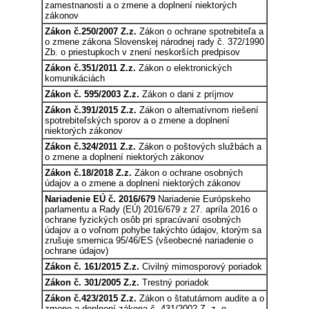
zamestnanosti a o zmene a doplnení niektorých
zákonov
Zákon č.250/2007 Z.z.
Zákon o ochrane spotrebiteľa a
o zmene zákona Slovenskej národnej rady č. 372/1990
Zb. o priestupkoch v znení neskorších predpisov
Zákon č.351/2011 Z.z.
Zákon o elektronických
komunikáciách
Zákon č. 595/2003 Z.z.
Zákon o dani z príjmov
Zákon č.391/2015 Z.z.
Zákon o alternatívnom riešení
spotrebiteľských sporov a o zmene a doplnení
niektorých zákonov
Zákon č.324/2011 Z.z.
Zákon o poštových službách a
o zmene a doplnení niektorých zákonov
Zákon č.18/2018 Z.z.
Zákon o ochrane osobných
údajov a o zmene a doplnení niektorých zákonov
Nariadenie EÚ č. 2016/679
Nariadenie Európskeho
parlamentu a Rady (EÚ) 2016/679 z 27. apríla 2016 o
ochrane fyzických osôb pri spracúvaní osobných
údajov a o voľnom pohybe takýchto údajov, ktorým sa
zrušuje smernica 95/46/ES (všeobecné nariadenie o
ochrane údajov)
Zákon č. 161/2015 Z.z.
Civilný mimosporový poriadok
Zákon č. 301/2005 Z.z.
Trestný poriadok
Zákon č.423/2015 Z.z.
Zákon o štatutárnom audite a o
zmene a doplnení zákona č. 431/2002 Z. z. o