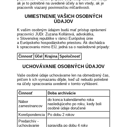
ak je to potrebné na uvedené účely a len vtedy, ak je
pracovník viazaný povinnosťou mlčanlivosti.
UMIESTNENIE VAŠICH OSOBNÝCH
ÚDAJOV
K vašim osobným údajom budú mať prístup oprávnení
pracovníci JUDr. Zuzana Kollárová, advokátka,
v Slovenskej republike v rámci Európskej únie
a Európskeho hospodárskeho priestoru. Ak dochádza
k spracovaniu mimo EÚ, jedná sa o nasledovné prípady:
Činnosť
Účel
Krajina
Spoločnosť
UCHOVÁVANIE OSOBNÝCH ÚDAJOV
Vaše osobné údaje uchovávame len na obmedzený čas,
pričom k ich vymazaniu dôjde, keď už nebudú potrebné
na účely spracovania uvedené v tomto vyhlásení.
Činnosť
Doba archivácie
do konca kalendárneho roka
Nábor
nasledujúceho po roku, kedy boli
zamestnancov
osobné údaje doručené
Korešpondencia
Po dobu 2 rokov
Predarchív -
uchovávanie
spravidla po dobu 4 roky