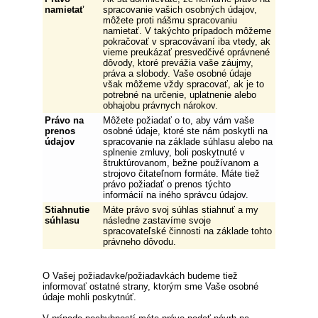
namietať
spracovanie vašich osobných údajov,
môžete proti nášmu spracovaniu
namietať. V takýchto prípadoch môžeme
pokračovať v spracovávaní iba vtedy, ak
vieme preukázať presvedčivé oprávnené
dôvody, ktoré prevážia vaše záujmy,
práva a slobody. Vaše osobné údaje
však môžeme vždy spracovať, ak je to
potrebné na určenie, uplatnenie alebo
obhajobu právnych nárokov.
Právo na
Môžete požiadať o to, aby vám vaše
prenos
osobné údaje, ktoré ste nám poskytli na
údajov
spracovanie na základe súhlasu alebo na
splnenie zmluvy, boli poskytnuté v
štruktúrovanom, bežne používanom a
strojovo čitateľnom formáte. Máte tiež
právo požiadať o prenos týchto
informácií na iného správcu údajov.
Stiahnutie
Máte právo svoj súhlas stiahnuť a my
súhlasu
následne zastavíme svoje
spracovateľské činnosti na základe tohto
právneho dôvodu.
O Vašej požiadavke/požiadavkách budeme tiež
informovať ostatné strany, ktorým sme Vaše osobné
údaje mohli poskytnúť.