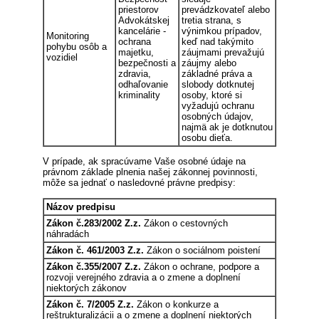
priestorov
prevádzkovateľ alebo
Advokátskej
tretia strana, s
kancelárie -
výnimkou prípadov,
Monitoring
ochrana
keď nad takýmito
pohybu osôb a
majetku,
záujmami prevažujú
vozidiel
bezpečnosti a
záujmy alebo
zdravia,
základné práva a
odhaľovanie
slobody dotknutej
kriminality
osoby, ktoré si
vyžadujú ochranu
osobných údajov,
najmä ak je dotknutou
osobu dieťa.
V prípade, ak spracúvame Vaše osobné údaje na
právnom základe plnenia našej zákonnej povinnosti,
môže sa jednať o nasledovné právne predpisy:
Názov predpisu
Zákon č.283/2002 Z.z.
Zákon o cestovných
náhradách
Zákon č. 461/2003 Z.z.
Zákon o sociálnom poistení
Zákon č.355/2007 Z.z.
Zákon o ochrane, podpore a
rozvoji verejného zdravia a o zmene a doplnení
niektorých zákonov
Zákon č. 7/2005 Z.z.
Zákon o konkurze a
reštrukturalizácii a o zmene a doplnení niektorých