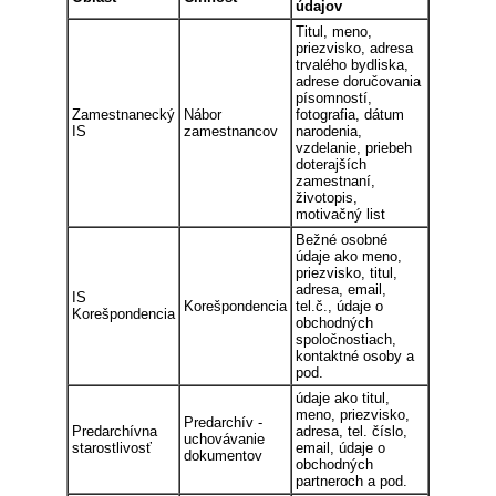
údajov
Titul, meno,
priezvisko, adresa
trvalého bydliska,
adrese doručovania
písomností,
Zamestnanecký
Nábor
fotografia, dátum
IS
zamestnancov
narodenia,
vzdelanie, priebeh
doterajších
zamestnaní,
životopis,
motivačný list
Bežné osobné
údaje ako meno,
priezvisko, titul,
adresa, email,
IS
Korešpondencia
tel.č., údaje o
Korešpondencia
obchodných
spoločnostiach,
kontaktné osoby a
pod.
údaje ako titul,
meno, priezvisko,
Predarchív -
Predarchívna
adresa, tel. číslo,
uchovávanie
starostlivosť
email, údaje o
dokumentov
obchodných
partneroch a pod.