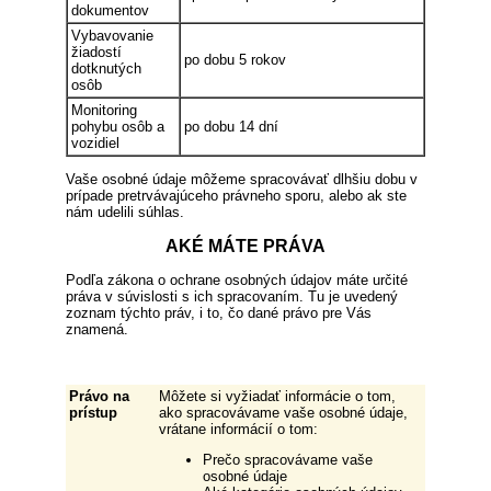
dokumentov
Vybavovanie
žiadostí
po dobu 5 rokov
dotknutých
osôb
Monitoring
pohybu osôb a
po dobu 14 dní
vozidiel
Vaše osobné údaje môžeme spracovávať dlhšiu dobu v
prípade pretrvávajúceho právneho sporu, alebo ak ste
nám udelili súhlas.
AKÉ MÁTE PRÁVA
Podľa zákona o ochrane osobných údajov máte určité
práva v súvislosti s ich spracovaním. Tu je uvedený
zoznam týchto práv, i to, čo dané právo pre Vás
znamená.
Právo na
Môžete si vyžiadať informácie o tom,
prístup
ako spracovávame vaše osobné údaje,
vrátane informácií o tom:
Prečo spracovávame vaše
osobné údaje