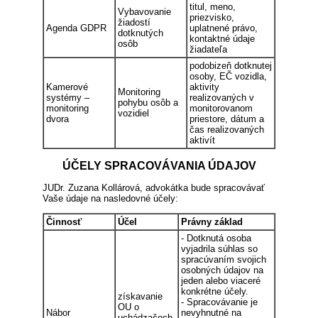
titul, meno,
Vybavovanie
priezvisko,
žiadostí
Agenda GDPR
uplatnené právo,
dotknutých
kontaktné údaje
osôb
žiadateľa
podobizeň dotknutej
osoby, EČ vozidla,
Kamerové
aktivity
Monitoring
systémy –
realizovaných v
pohybu osôb a
monitoring
monitorovanom
vozidiel
dvora
priestore, dátum a
čas realizovaných
aktivít
ÚČELY SPRACOVÁVANIA ÚDAJOV
JUDr. Zuzana Kollárová, advokátka bude spracovávať
Vaše údaje na nasledovné účely:
Činnosť
Účel
Právny základ
- Dotknutá osoba
vyjadrila súhlas so
spracúvaním svojich
osobných údajov na
jeden alebo viaceré
konkrétne účely.
získavanie
- Spracovávanie je
OU o
Nábor
nevyhnutné na
uchádzačoch