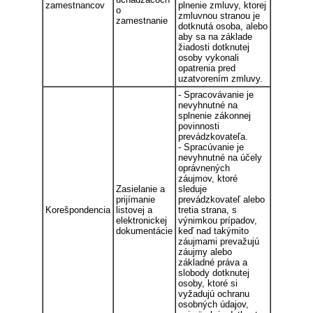
zamestnancov
plnenie zmluvy, ktorej
o
zmluvnou stranou je
zamestnanie
dotknutá osoba, alebo
aby sa na základe
žiadosti dotknutej
osoby vykonali
opatrenia pred
uzatvorením zmluvy.
- Spracovávanie je
nevyhnutné na
splnenie zákonnej
povinnosti
prevádzkovateľa.
- Spracúvanie je
nevyhnutné na účely
oprávnených
záujmov, ktoré
Zasielanie a
sleduje
prijímanie
prevádzkovateľ alebo
Korešpondencia
listovej a
tretia strana, s
elektronickej
výnimkou prípadov,
dokumentácie
keď nad takýmito
záujmami prevažujú
záujmy alebo
základné práva a
slobody dotknutej
osoby, ktoré si
vyžadujú ochranu
osobných údajov,