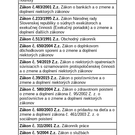
hodnoty
Zákon č.483/2001 Z.z.
Zákon o bankách a o zmene a
doplnení niektorých zákonov
Zákon č.233/1995 Z.z.
Zákon Národnej rady
Slovenskej republiky o súdnych exekútoroch a
exekučnej činnosti (Exekučný poriadok) a o zmene a
doplnení ďalších zákonov
Zákon č.513/1991 Z.z.
Obchodný zákonník
Zákon č. 650/2004 Z.z.
Zákon o doplnkovom
dôchodkovom sporení a o zmene a doplnení
niektorých zákonov
Zákon č. 54/2019 Z.z.
Zákon o niektorých opatreniach
súvisiacich s oznamovaním protispoločenskej činnosti
a o zmene a doplnení niektorých zákonov
Zákon č.39/2015 Z.z.
Zákon o poisťovníctve a o
zmene a doplnení niektorých zákonov
Zákon č. 580/2004 Z.z.
Zákon o zdravotnom poistení
o zmene a doplnení zákona č. 95/2002 Z. z. o
poisťovníctve a o zmene a doplnení niektorých
zákonov
Zákon č. 600/2003 Z.z.
Zákon o prídavku na dieťa a o
zmene a doplnení zákona č. 461/2003 Z. z. o
sociálnom poistení
Zákon č. 311/2001 Z.z.
Zákonník práce
Zákon č. 5/2004 Z.z.
Zákon o službách