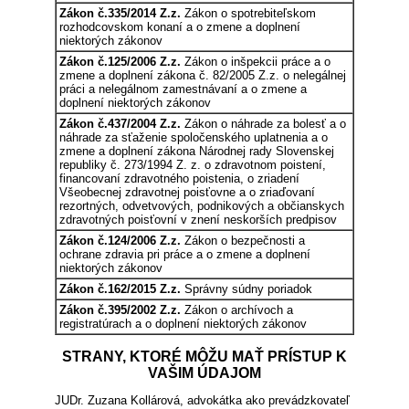
Zákon č.335/2014 Z.z.
Zákon o spotrebiteľskom
rozhodcovskom konaní a o zmene a doplnení
niektorých zákonov
Zákon č.125/2006 Z.z.
Zákon o inšpekcii práce a o
zmene a doplnení zákona č. 82/2005 Z.z. o nelegálnej
práci a nelegálnom zamestnávaní a o zmene a
doplnení niektorých zákonov
Zákon č.437/2004 Z.z.
Zákon o náhrade za bolesť a o
náhrade za sťaženie spoločenského uplatnenia a o
zmene a doplnení zákona Národnej rady Slovenskej
republiky č. 273/1994 Z. z. o zdravotnom poistení,
financovaní zdravotného poistenia, o zriadení
Všeobecnej zdravotnej poisťovne a o zriaďovaní
rezortných, odvetvových, podnikových a občianskych
zdravotných poisťovní v znení neskorších predpisov
Zákon č.124/2006 Z.z.
Zákon o bezpečnosti a
ochrane zdravia pri práce a o zmene a doplnení
niektorých zákonov
Zákon č.162/2015 Z.z.
Správny súdny poriadok
Zákon č.395/2002 Z.z.
Zákon o archívoch a
registratúrach a o doplnení niektorých zákonov
STRANY, KTORÉ MÔŽU MAŤ PRÍSTUP K
VAŠIM ÚDAJOM
JUDr. Zuzana Kollárová, advokátka ako prevádzkovateľ