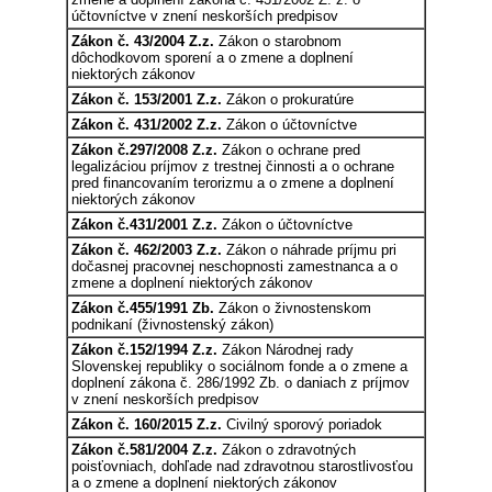
účtovníctve v znení neskorších predpisov
Zákon č. 43/2004 Z.z.
Zákon o starobnom
dôchodkovom sporení a o zmene a doplnení
niektorých zákonov
Zákon č. 153/2001 Z.z.
Zákon o prokuratúre
Zákon č. 431/2002 Z.z.
Zákon o účtovníctve
Zákon č.297/2008 Z.z.
Zákon o ochrane pred
legalizáciou príjmov z trestnej činnosti a o ochrane
pred financovaním terorizmu a o zmene a doplnení
niektorých zákonov
Zákon č.431/2001 Z.z.
Zákon o účtovníctve
Zákon č. 462/2003 Z.z.
Zákon o náhrade príjmu pri
dočasnej pracovnej neschopnosti zamestnanca a o
zmene a doplnení niektorých zákonov
Zákon č.455/1991 Zb.
Zákon o živnostenskom
podnikaní (živnostenský zákon)
Zákon č.152/1994 Z.z.
Zákon Národnej rady
Slovenskej republiky o sociálnom fonde a o zmene a
doplnení zákona č. 286/1992 Zb. o daniach z príjmov
v znení neskorších predpisov
Zákon č. 160/2015 Z.z.
Civilný sporový poriadok
Zákon č.581/2004 Z.z.
Zákon o zdravotných
poisťovniach, dohľade nad zdravotnou starostlivosťou
a o zmene a doplnení niektorých zákonov