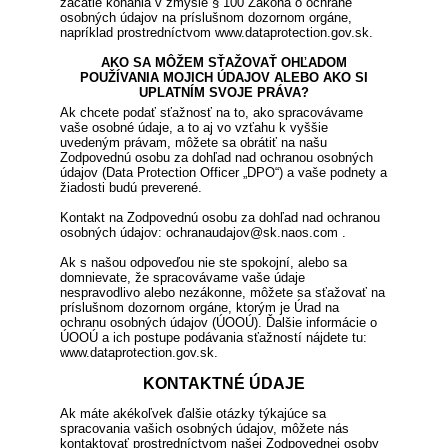
začatie konania v zmysle § 100 Zákona o ochrane
osobných údajov na príslušnom dozornom orgáne,
napríklad prostredníctvom www.dataprotection.gov.sk.
AKO SA MÔŽEM SŤAŽOVAŤ OHĽADOM
POUŽÍVANIA MOJICH ÚDAJOV ALEBO AKO SI
UPLATNÍM SVOJE PRÁVA?
Ak chcete podať sťažnosť na to, ako spracovávame
vaše osobné údaje, a to aj vo vzťahu k vyššie
uvedeným právam, môžete sa obrátiť na našu
Zodpovednú osobu za dohľad nad ochranou osobných
údajov (Data Protection Officer „DPO“) a vaše podnety a
žiadosti budú preverené.
Kontakt na Zodpovednú osobu za dohľad nad ochranou
osobných údajov: ochranaudajov@sk.naos.com .
Ak s našou odpoveďou nie ste spokojní, alebo sa
domnievate, že spracovávame vaše údaje
nespravodlivo alebo nezákonne, môžete sa sťažovať na
príslušnom dozornom orgáne, ktorým je Úrad na
ochranu osobných údajov (ÚOOÚ). Ďalšie informácie o
ÚOOÚ a ich postupe podávania sťažností nájdete tu:
www.dataprotection.gov.sk.
KONTAKTNÉ ÚDAJE
Ak máte akékoľvek ďalšie otázky týkajúce sa
spracovania vašich osobných údajov, môžete nás
kontaktovať prostredníctvom našej Zodpovednej osoby