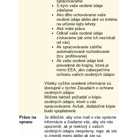
spracovávame
S kým vaše osobné údaje
zdieľame
Ako dlho uchovávame vaše
osobné údaje alebo aké sú kritéria
na určenie tejto lehoty
Aké máte práva
Odkiaľ vaše osobné údaje
získavame (ak sme ich nezískali
od vás)
Ak spracovávanie zahŕňa
automatizované rozhodovanie
(tzv. profilovanie)
Ak vaše osobné údaje boli
prevedené do krajiny, ktorá je
mimo EEA, ako zabezpečíme
ochranu vašich osobných údajov.
Všetky vyššie uvedené informácie sú
dostupné v týchto Zásadách o ochrane
osobných údajov.
Môžete taktiež požiadať o kópiu
osobných údajov, ktoré o vás
spracovávame. Avšak, dodatočné kópie
budú spoplatnené.
Právo na
Je dôležité, aby sme mali o vás správne
opravu
informácie a žiadame vás, aby ste nás
upozornili, ak je niektorý z vašich
osobných údajov nesprávny, napr. ak ste
si zmenili meno alebo ak ste sa