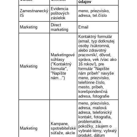
údajov
Evidencia
Zamestnanecký
meno, priezvisko,
poštových
IS
adresa, tel.číslo
zásielok
Direct
Marketing
Email
marketing
Kontaktný formulár
(email, typ dotknutej
osoby /súkromná,
alebo zdravotný
Marketingové
pracovník/, dôvod,
súhlasy
správa, vek /viac ako
("Kontaktný
16 rokov/), pre
Marketing
formulár",
formulár "Napíšte
"Napíšte
nám príbeh" navyše
nám...")
meno, priezvisko,
telefónne číslo,
mesto, príbeh,
korešpondenčná
adresa, fotografie
meno, priezvisko,
adresa, mailová
adresa, telefonický
kontakt, fotografia,
problematika
Kampane,
pokožky, záujem o
Marketing
spotrebiteľské
vybraté témy, vybratý
súťaže, akcie
produkt, dátum