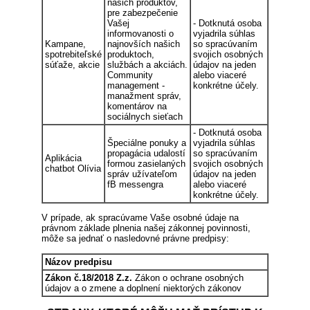
našich produktov,
pre zabezpečenie
Vašej
- Dotknutá osoba
informovanosti o
vyjadrila súhlas
Kampane,
najnovších našich
so spracúvaním
spotrebiteľské
produktoch,
svojich osobných
súťaže, akcie
službách a akciách.
údajov na jeden
Community
alebo viaceré
management -
konkrétne účely.
manažment správ,
komentárov na
sociálnych sieťach
- Dotknutá osoba
Špeciálne ponuky a
vyjadrila súhlas
propagácia udalostí
so spracúvaním
Aplikácia
formou zasielaných
svojich osobných
chatbot Olívia
správ užívateľom
údajov na jeden
fB messengra
alebo viaceré
konkrétne účely.
V prípade, ak spracúvame Vaše osobné údaje na
právnom základe plnenia našej zákonnej povinnosti,
môže sa jednať o nasledovné právne predpisy:
Názov predpisu
Zákon č.18/2018 Z.z.
Zákon o ochrane osobných
údajov a o zmene a doplnení niektorých zákonov