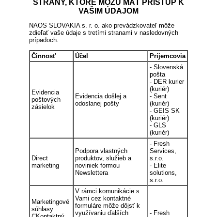
STRANY, KTORÉ MÔŽU MAŤ PRÍSTUP K
VAŠIM ÚDAJOM
NAOS SLOVAKIA s. r. o. ako prevádzkovateľ môže
zdieľať vaše údaje s tretími stranami v nasledovných
prípadoch:
Činnosť
Účel
Príjemcovia
- Slovenská
pošta
- DER kurier
(kuriér)
Evidencia
Evidencia došlej a
- Sent
poštových
odoslanej pošty
(kuriér)
zásielok
- GEIS SK
(kuriér)
- GLS
(kuriér)
- Fresh
Podpora vlastných
Services,
Direct
produktov, služieb a
s.r.o.
marketing
noviniek formou
- Elite
Newslettera
solutions,
s.r.o.
V rámci komunikácie s
Vami cez kontaktné
Marketingové
formuláre môže dôjsť k
súhlasy
využívaniu ďalších
- Fresh
("Kontaktný