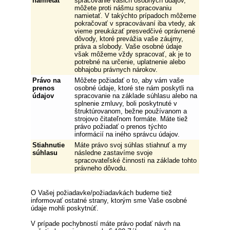
namietať
spracovanie vašich osobných údajov,
môžete proti nášmu spracovaniu
namietať. V takýchto prípadoch môžeme
pokračovať v spracovávaní iba vtedy, ak
vieme preukázať presvedčivé oprávnené
dôvody, ktoré prevážia vaše záujmy,
práva a slobody. Vaše osobné údaje
však môžeme vždy spracovať, ak je to
potrebné na určenie, uplatnenie alebo
obhajobu právnych nárokov.
Právo na
Môžete požiadať o to, aby vám vaše
prenos
osobné údaje, ktoré ste nám poskytli na
údajov
spracovanie na základe súhlasu alebo na
splnenie zmluvy, boli poskytnuté v
štruktúrovanom, bežne používanom a
strojovo čitateľnom formáte. Máte tiež
právo požiadať o prenos týchto
informácií na iného správcu údajov.
Stiahnutie
Máte právo svoj súhlas stiahnuť a my
súhlasu
následne zastavíme svoje
spracovateľské činnosti na základe tohto
právneho dôvodu.
O Vašej požiadavke/požiadavkách budeme tiež
informovať ostatné strany, ktorým sme Vaše osobné
údaje mohli poskytnúť.
V prípade pochybností máte právo podať návrh na