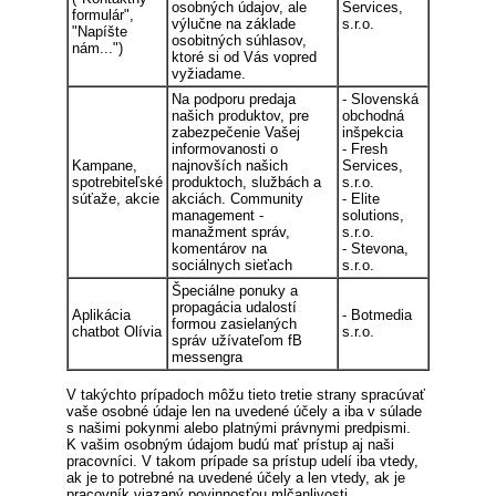
osobných údajov, ale
Services,
formulár",
výlučne na základe
s.r.o.
"Napíšte
osobitných súhlasov,
nám...")
ktoré si od Vás vopred
vyžiadame.
Na podporu predaja
- Slovenská
našich produktov, pre
obchodná
zabezpečenie Vašej
inšpekcia
informovanosti o
- Fresh
Kampane,
najnovších našich
Services,
spotrebiteľské
produktoch, službách a
s.r.o.
súťaže, akcie
akciách. Community
- Elite
management -
solutions,
manažment správ,
s.r.o.
komentárov na
- Stevona,
sociálnych sieťach
s.r.o.
Špeciálne ponuky a
propagácia udalostí
Aplikácia
- Botmedia
formou zasielaných
chatbot Olívia
s.r.o.
správ užívateľom fB
messengra
V takýchto prípadoch môžu tieto tretie strany spracúvať
vaše osobné údaje len na uvedené účely a iba v súlade
s našimi pokynmi alebo platnými právnymi predpismi.
K vašim osobným údajom budú mať prístup aj naši
pracovníci. V takom prípade sa prístup udelí iba vtedy,
ak je to potrebné na uvedené účely a len vtedy, ak je
pracovník viazaný povinnosťou mlčanlivosti.