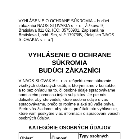
VYHLÁSENIE O OCHRANE SÚKROMIA – budúci
zákazníci NAOS SLOVAKIA s. r. o., Žižkova 9,
Bratislava 811 02, IČO: 35753901, Zapísaná na
Bratislava I, odd. Sro, vl.č.17973/B, (ďalej len 'NAOS
SLOVAKIA s. r. o.')
VYHLÁSENIE O OCHRANE
SÚKROMIA
BUDÚCI ZÁKAZNÍCI
V NAOS SLOVAKIA s. r. o. rešpektujeme súkromie
všetkých dotknutých osôb, s ktorými sme v kontakte,
a to bez ohľadu na to, či osobné údaje spracovávame
sami alebo pomocou iných subjektov. Je pre nás
dôležité, aby ste vedeli, ktoré osobné údaje o vás
spracovávame, prečo to robíme a aké sú vaše práva.
Preto vás žiadame, aby ste si prečítali toto vyhlásenie,
ktoré vám poskytne viac informácií o spracovaní vašich
osobných údajov.
KATEGÓRIE OSOBNÝCH ÚDAJOV
Typy osobných
Oblasť
Činnosť