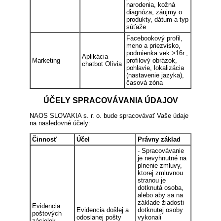
narodenia, kožná
diagnóza, záujmy o
produkty, dátum a typ
súťaže
Facebookový profil,
meno a priezvisko,
podmienka vek >16r.,
Aplikácia
Marketing
profilový obrázok,
chatbot Olívia
pohlavie, lokalizácia
(nastavenie jazyka),
časová zóna
ÚČELY SPRACOVÁVANIA ÚDAJOV
NAOS SLOVAKIA s. r. o. bude spracovávať Vaše údaje
na nasledovné účely:
Činnosť
Účel
Právny základ
- Spracovávanie
je nevyhnutné na
plnenie zmluvy,
ktorej zmluvnou
stranou je
dotknutá osoba,
alebo aby sa na
základe žiadosti
Evidencia
Evidencia došlej a
dotknutej osoby
poštových
odoslanej pošty
vykonali
zásielok