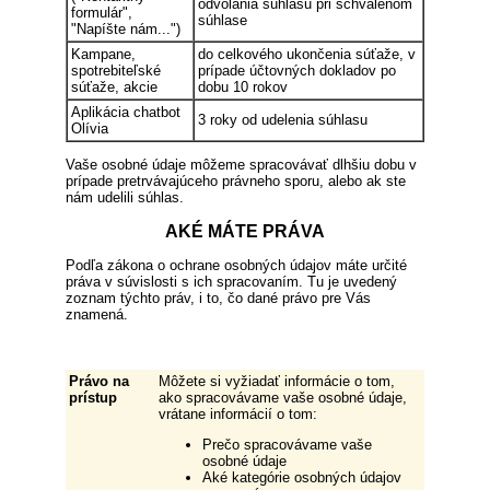
odvolania súhlasu pri schválenom
formulár",
súhlase
"Napíšte nám...")
Kampane,
do celkového ukončenia súťaže, v
spotrebiteľské
prípade účtovných dokladov po
súťaže, akcie
dobu 10 rokov
Aplikácia chatbot
3 roky od udelenia súhlasu
Olívia
Vaše osobné údaje môžeme spracovávať dlhšiu dobu v
prípade pretrvávajúceho právneho sporu, alebo ak ste
nám udelili súhlas.
AKÉ MÁTE PRÁVA
Podľa zákona o ochrane osobných údajov máte určité
práva v súvislosti s ich spracovaním. Tu je uvedený
zoznam týchto práv, i to, čo dané právo pre Vás
znamená.
Právo na
Môžete si vyžiadať informácie o tom,
prístup
ako spracovávame vaše osobné údaje,
vrátane informácií o tom:
Prečo spracovávame vaše
osobné údaje
Aké kategórie osobných údajov