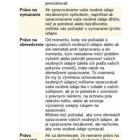
presťahovali.
Právo na
Ak spracovávame vaše osobné údaje
vymazanie
nezákonným spôsobom, napríklad ak
spracovávame vaše osobné údaje dlhšie,
než je potrebné alebo bezdôvodne,
môžete nás požiadať o vymazanie týchto
údajov.
Právo na
Od momentu, kedy ste požiadali o
obmedzenie
opravu vašich osobných údajov alebo ak
ste namietali proti spracovaniu a do
momentu, kým nebudeme môcť problém
vyšetriť alebo potvrdiť presnosť vašich
osobných údajov (alebo ich podľa vašich
pokynov zmeniť), máte nárok na
obmedzené spracovanie. To znamená,
že my (s výnimkou uchovávania
osobných údajov) môžeme spracovávať
vaše osobné údaje iba v súlade s vaším
súhlasom, ak je to potrebné v súvislosti
s právnymi nárokmi, na ochranu práv
niekoho iného, alebo ak existuje
významný verejný záujem na
spracovaní.
Môžete tiež požiadať, aby sme obmedzili
spracovanie vašich osobných údajov, ak
je spracovanie nezákonné, ale nechcete,
aby sme osobné údaje vymazali.
Právo
Ak sa domnievate, že nemáme právo na