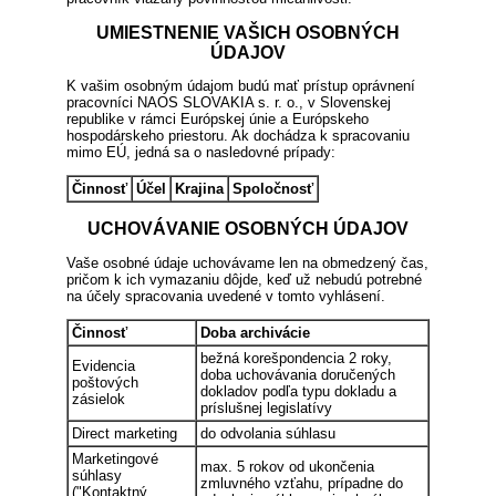
UMIESTNENIE VAŠICH OSOBNÝCH
ÚDAJOV
K vašim osobným údajom budú mať prístup oprávnení
pracovníci NAOS SLOVAKIA s. r. o., v Slovenskej
republike v rámci Európskej únie a Európskeho
hospodárskeho priestoru. Ak dochádza k spracovaniu
mimo EÚ, jedná sa o nasledovné prípady:
Činnosť
Účel
Krajina
Spoločnosť
UCHOVÁVANIE OSOBNÝCH ÚDAJOV
Vaše osobné údaje uchovávame len na obmedzený čas,
pričom k ich vymazaniu dôjde, keď už nebudú potrebné
na účely spracovania uvedené v tomto vyhlásení.
Činnosť
Doba archivácie
bežná korešpondencia 2 roky,
Evidencia
doba uchovávania doručených
poštových
dokladov podľa typu dokladu a
zásielok
príslušnej legislatívy
Direct marketing
do odvolania súhlasu
Marketingové
max. 5 rokov od ukončenia
súhlasy
zmluvného vzťahu, prípadne do
("Kontaktný