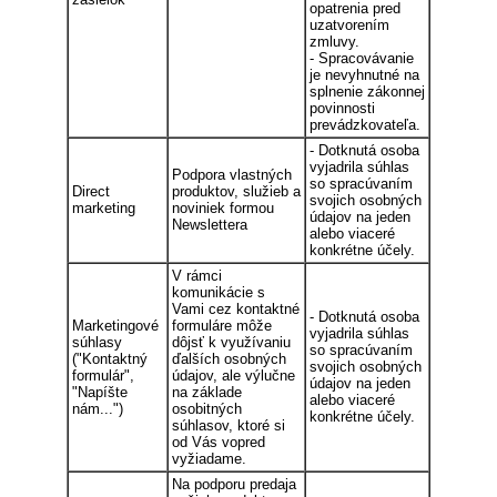
opatrenia pred
uzatvorením
zmluvy.
- Spracovávanie
je nevyhnutné na
splnenie zákonnej
povinnosti
prevádzkovateľa.
- Dotknutá osoba
vyjadrila súhlas
Podpora vlastných
so spracúvaním
Direct
produktov, služieb a
svojich osobných
marketing
noviniek formou
údajov na jeden
Newslettera
alebo viaceré
konkrétne účely.
V rámci
komunikácie s
Vami cez kontaktné
- Dotknutá osoba
Marketingové
formuláre môže
vyjadrila súhlas
súhlasy
dôjsť k využívaniu
so spracúvaním
("Kontaktný
ďalších osobných
svojich osobných
formulár",
údajov, ale výlučne
údajov na jeden
"Napíšte
na základe
alebo viaceré
nám...")
osobitných
konkrétne účely.
súhlasov, ktoré si
od Vás vopred
vyžiadame.
Na podporu predaja