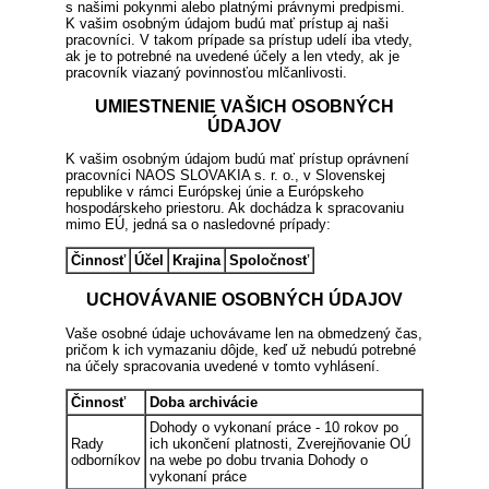
s našimi pokynmi alebo platnými právnymi predpismi.
K vašim osobným údajom budú mať prístup aj naši
pracovníci. V takom prípade sa prístup udelí iba vtedy,
ak je to potrebné na uvedené účely a len vtedy, ak je
pracovník viazaný povinnosťou mlčanlivosti.
UMIESTNENIE VAŠICH OSOBNÝCH
ÚDAJOV
K vašim osobným údajom budú mať prístup oprávnení
pracovníci NAOS SLOVAKIA s. r. o., v Slovenskej
republike v rámci Európskej únie a Európskeho
hospodárskeho priestoru. Ak dochádza k spracovaniu
mimo EÚ, jedná sa o nasledovné prípady:
Činnosť
Účel
Krajina
Spoločnosť
UCHOVÁVANIE OSOBNÝCH ÚDAJOV
Vaše osobné údaje uchovávame len na obmedzený čas,
pričom k ich vymazaniu dôjde, keď už nebudú potrebné
na účely spracovania uvedené v tomto vyhlásení.
Činnosť
Doba archivácie
Dohody o vykonaní práce - 10 rokov po
Rady
ich ukončení platnosti, Zverejňovanie OÚ
odborníkov
na webe po dobu trvania Dohody o
vykonaní práce