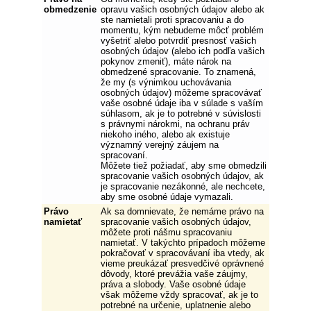
obmedzenie
opravu vašich osobných údajov alebo ak
ste namietali proti spracovaniu a do
momentu, kým nebudeme môcť problém
vyšetriť alebo potvrdiť presnosť vašich
osobných údajov (alebo ich podľa vašich
pokynov zmeniť), máte nárok na
obmedzené spracovanie. To znamená,
že my (s výnimkou uchovávania
osobných údajov) môžeme spracovávať
vaše osobné údaje iba v súlade s vaším
súhlasom, ak je to potrebné v súvislosti
s právnymi nárokmi, na ochranu práv
niekoho iného, alebo ak existuje
významný verejný záujem na
spracovaní.
Môžete tiež požiadať, aby sme obmedzili
spracovanie vašich osobných údajov, ak
je spracovanie nezákonné, ale nechcete,
aby sme osobné údaje vymazali.
Právo
Ak sa domnievate, že nemáme právo na
namietať
spracovanie vašich osobných údajov,
môžete proti nášmu spracovaniu
namietať. V takýchto prípadoch môžeme
pokračovať v spracovávaní iba vtedy, ak
vieme preukázať presvedčivé oprávnené
dôvody, ktoré prevážia vaše záujmy,
práva a slobody. Vaše osobné údaje
však môžeme vždy spracovať, ak je to
potrebné na určenie, uplatnenie alebo