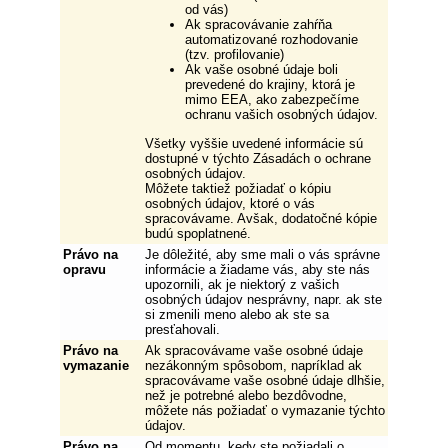
od vás)
Ak spracovávanie zahŕňa
automatizované rozhodovanie
(tzv. profilovanie)
Ak vaše osobné údaje boli
prevedené do krajiny, ktorá je
mimo EEA, ako zabezpečíme
ochranu vašich osobných údajov.
Všetky vyššie uvedené informácie sú
dostupné v týchto Zásadách o ochrane
osobných údajov.
Môžete taktiež požiadať o kópiu
osobných údajov, ktoré o vás
spracovávame. Avšak, dodatočné kópie
budú spoplatnené.
Právo na
Je dôležité, aby sme mali o vás správne
opravu
informácie a žiadame vás, aby ste nás
upozornili, ak je niektorý z vašich
osobných údajov nesprávny, napr. ak ste
si zmenili meno alebo ak ste sa
presťahovali.
Právo na
Ak spracovávame vaše osobné údaje
vymazanie
nezákonným spôsobom, napríklad ak
spracovávame vaše osobné údaje dlhšie,
než je potrebné alebo bezdôvodne,
môžete nás požiadať o vymazanie týchto
údajov.
Právo na
Od momentu, kedy ste požiadali o