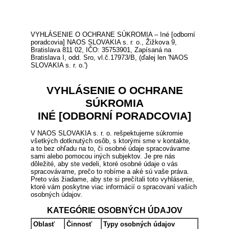
VYHLÁSENIE O OCHRANE SÚKROMIA – Iné [odborní
poradcovia] NAOS SLOVAKIA s. r. o., Žižkova 9,
Bratislava 811 02, IČO: 35753901, Zapísaná na
Bratislava I, odd. Sro, vl.č.17973/B, (ďalej len 'NAOS
SLOVAKIA s. r. o.')
VYHLÁSENIE O OCHRANE
SÚKROMIA
INÉ [ODBORNÍ PORADCOVIA]
V NAOS SLOVAKIA s. r. o. rešpektujeme súkromie
všetkých dotknutých osôb, s ktorými sme v kontakte,
a to bez ohľadu na to, či osobné údaje spracovávame
sami alebo pomocou iných subjektov. Je pre nás
dôležité, aby ste vedeli, ktoré osobné údaje o vás
spracovávame, prečo to robíme a aké sú vaše práva.
Preto vás žiadame, aby ste si prečítali toto vyhlásenie,
ktoré vám poskytne viac informácií o spracovaní vašich
osobných údajov.
KATEGÓRIE OSOBNÝCH ÚDAJOV
Oblasť
Činnosť
Typy osobných údajov