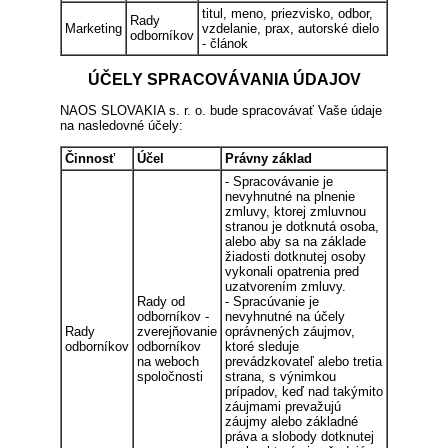
titul, meno, priezvisko, odbor,
Rady
Marketing
vzdelanie, prax, autorské dielo
odborníkov
- článok
ÚČELY SPRACOVÁVANIA ÚDAJOV
NAOS SLOVAKIA s. r. o. bude spracovávať Vaše údaje
na nasledovné účely:
Činnosť
Účel
Právny základ
- Spracovávanie je
nevyhnutné na plnenie
zmluvy, ktorej zmluvnou
stranou je dotknutá osoba,
alebo aby sa na základe
žiadosti dotknutej osoby
vykonali opatrenia pred
uzatvorením zmluvy.
Rady od
- Spracúvanie je
odborníkov -
nevyhnutné na účely
Rady
zverejňovanie
oprávnených záujmov,
odborníkov
odborníkov
ktoré sleduje
na weboch
prevádzkovateľ alebo tretia
spoločnosti
strana, s výnimkou
prípadov, keď nad takýmito
záujmami prevažujú
záujmy alebo základné
práva a slobody dotknutej