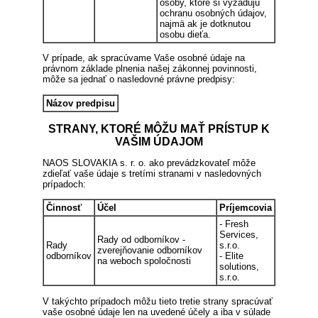
osoby, ktoré si vyžadujú
ochranu osobných údajov,
najmä ak je dotknutou
osobu dieťa.
V prípade, ak spracúvame Vaše osobné údaje na
právnom základe plnenia našej zákonnej povinnosti,
môže sa jednať o nasledovné právne predpisy:
Názov predpisu
STRANY, KTORÉ MÔŽU MAŤ PRÍSTUP K
VAŠIM ÚDAJOM
NAOS SLOVAKIA s. r. o. ako prevádzkovateľ môže
zdieľať vaše údaje s tretími stranami v nasledovných
prípadoch:
Činnosť
Účel
Príjemcovia
- Fresh
Services,
Rady od odborníkov -
Rady
s.r.o.
zverejňovanie odborníkov
odborníkov
- Elite
na weboch spoločnosti
solutions,
s.r.o.
V takýchto prípadoch môžu tieto tretie strany spracúvať
vaše osobné údaje len na uvedené účely a iba v súlade