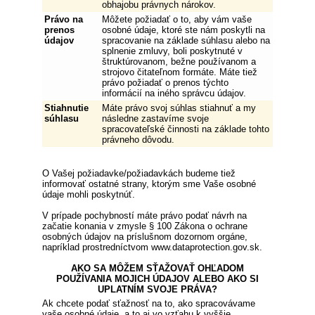
obhajobu právnych nárokov.
Právo na
Môžete požiadať o to, aby vám vaše
prenos
osobné údaje, ktoré ste nám poskytli na
údajov
spracovanie na základe súhlasu alebo na
splnenie zmluvy, boli poskytnuté v
štruktúrovanom, bežne používanom a
strojovo čitateľnom formáte. Máte tiež
právo požiadať o prenos týchto
informácií na iného správcu údajov.
Stiahnutie
Máte právo svoj súhlas stiahnuť a my
súhlasu
následne zastavíme svoje
spracovateľské činnosti na základe tohto
právneho dôvodu.
O Vašej požiadavke/požiadavkách budeme tiež
informovať ostatné strany, ktorým sme Vaše osobné
údaje mohli poskytnúť.
V prípade pochybností máte právo podať návrh na
začatie konania v zmysle § 100 Zákona o ochrane
osobných údajov na príslušnom dozornom orgáne,
napríklad prostredníctvom www.dataprotection.gov.sk.
AKO SA MÔŽEM SŤAŽOVAŤ OHĽADOM
POUŽÍVANIA MOJICH ÚDAJOV ALEBO AKO SI
UPLATNÍM SVOJE PRÁVA?
Ak chcete podať sťažnosť na to, ako spracovávame
vaše osobné údaje, a to aj vo vzťahu k vyššie