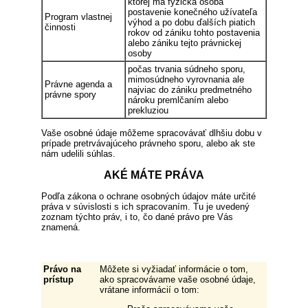
ktorej má fyzická osoba
postavenie konečného užívateľa
Program vlastnej
výhod a po dobu ďalších piatich
činnosti
rokov od zániku tohto postavenia
alebo zániku tejto právnickej
osoby
počas trvania súdneho sporu,
mimosúdneho vyrovnania ale
Právne agenda a
najviac do zániku predmetného
právne spory
nároku premlčaním alebo
prekluziou
Vaše osobné údaje môžeme spracovávať dlhšiu dobu v
prípade pretrvávajúceho právneho sporu, alebo ak ste
nám udelili súhlas.
AKÉ MÁTE PRÁVA
Podľa zákona o ochrane osobných údajov máte určité
práva v súvislosti s ich spracovaním. Tu je uvedený
zoznam týchto práv, i to, čo dané právo pre Vás
znamená.
Právo na
Môžete si vyžiadať informácie o tom,
prístup
ako spracovávame vaše osobné údaje,
vrátane informácií o tom: