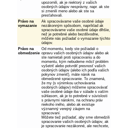
upozornili, ak je niektorý z vašich
osobných údajov nesprávny, napr. ak ste
si zmenili meno alebo ak ste sa
presťahovali.
Právo na
Ak spracovávame vaše osobné údaje
vymazanie
nezákonným spôsobom, napríklad ak
spracovávame vaše osobné údaje dlhšie,
než je potrebné alebo bezdôvodne,
môžete nás požiadať o vymazanie týchto
údajov.
Právo na
Od momentu, kedy ste požiadali o
obmedzenie
opravu vašich osobných údajov alebo ak
ste namietali proti spracovaniu a do
momentu, kým nebudeme môcť problém
vyšetriť alebo potvrdiť presnosť vašich
osobných údajov (alebo ich podľa vašich
pokynov zmeniť), máte nárok na
obmedzené spracovanie. To znamená,
že my (s výnimkou uchovávania
osobných údajov) môžeme spracovávať
vaše osobné údaje iba v súlade s vaším
súhlasom, ak je to potrebné v súvislosti
s právnymi nárokmi, na ochranu práv
niekoho iného, alebo ak existuje
významný verejný záujem na
spracovaní.
Môžete tiež požiadať, aby sme obmedzili
spracovanie vašich osobných údajov, ak
je spracovanie nezákonné, ale nechcete,