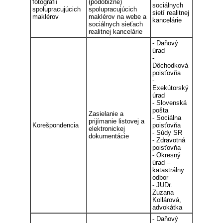
fotografií
(podobizne)
sociálnych
spolupracujúcich
spolupracujúcich
sietí realitnej
maklérov
maklérov na webe a
kancelárie
sociálnych sieťach
realitnej kancelárie
- Daňový
úrad
-
Dôchodková
poisťovňa
-
Exekútorský
úrad
- Slovenská
pošta
Zasielanie a
- Sociálna
prijímanie listovej a
Korešpondencia
poisťovňa
elektronickej
- Súdy SR
dokumentácie
- Zdravotná
poisťovňa
- Okresný
úrad –
katastrálny
odbor
- JUDr.
Zuzana
Kollárová,
advokátka
- Daňový