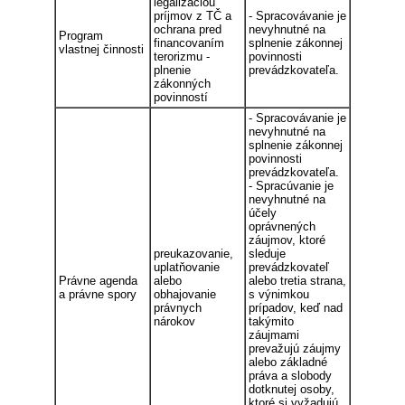
legalizáciou
príjmov z TČ a
- Spracovávanie je
ochrana pred
nevyhnutné na
Program
financovaním
splnenie zákonnej
vlastnej činnosti
terorizmu -
povinnosti
plnenie
prevádzkovateľa.
zákonných
povinností
- Spracovávanie je
nevyhnutné na
splnenie zákonnej
povinnosti
prevádzkovateľa.
- Spracúvanie je
nevyhnutné na
účely
oprávnených
záujmov, ktoré
preukazovanie,
sleduje
uplatňovanie
prevádzkovateľ
Právne agenda
alebo
alebo tretia strana,
a právne spory
obhajovanie
s výnimkou
právnych
prípadov, keď nad
nárokov
takýmito
záujmami
prevažujú záujmy
alebo základné
práva a slobody
dotknutej osoby,
ktoré si vyžadujú