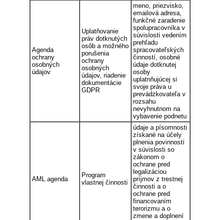
meno, priezvisko,
emailová adresa,
funkčné zaradenie
spolupracovníka v
Uplatňovanie
súvislosti vedením
práv dotknutých
prehľadu
osôb a možného
Agenda
spracovateľských
porušenia
ochrany
činností, osobné
ochrany
osobných
údaje dotknutej
osobných
údajov
osoby
údajov, riadenie
uplatnňujúcej si
dokumentácie
svoje práva u
GDPR
prevádzkovateľa v
rozsahu
nevyhnutnom na
vybavenie podnetu
údaje a písomnosti
získané na účely
plnenia povinností
v súvislosti so
zákonom o
ochrane pred
legalizáciou
Program
AML agenda
príjmov z trestnej
vlastnej činnosti
činnosti a o
ochrane pred
financovaním
terorizmu a o
zmene a doplnení