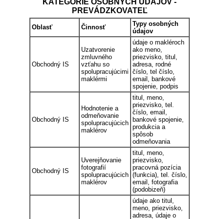
KATEGÓRIE OSOBNÝCH ÚDAJOV -
PREVÁDZKOVATEĽ
Typy osobných
Oblasť
Činnosť
údajov
údaje o makléroch
Uzatvorenie
ako meno,
zmluvného
priezvisko, titul,
Obchodný IS
vzťahu so
adresa, rodné
spolupracujúcimi
číslo, tel číslo,
maklérmi
email, bankové
spojenie, podpis
titul, meno,
priezvisko, tel.
Hodnotenie a
číslo, email,
odmeňovanie
Obchodný IS
bankové spojenie,
spolupracujúcich
produkcia a
maklérov
spôsob
odmeňovania
titul, meno,
Uverejňovanie
priezvisko,
fotografií
pracovná pozícia
Obchodný IS
spolupracujúcich
(funkcia), tel. číslo,
maklérov
email, fotografia
(podobizeň)
údaje ako titul,
meno, priezvisko,
adresa, údaje o