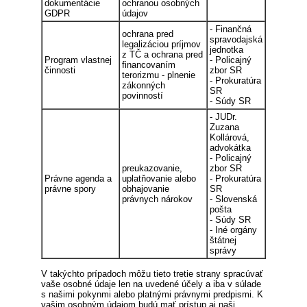
dokumentácie
ochranou osobných
GDPR
údajov
- Finančná
ochrana pred
spravodajská
legalizáciou príjmov
jednotka
z TČ a ochrana pred
Program vlastnej
- Policajný
financovaním
činnosti
zbor SR
terorizmu - plnenie
- Prokuratúra
zákonných
SR
povinností
- Súdy SR
- JUDr.
Zuzana
Kollárová,
advokátka
- Policajný
preukazovanie,
zbor SR
Právne agenda a
uplatňovanie alebo
- Prokuratúra
právne spory
obhajovanie
SR
právnych nárokov
- Slovenská
pošta
- Súdy SR
- Iné orgány
štátnej
správy
V takýchto prípadoch môžu tieto tretie strany spracúvať
vaše osobné údaje len na uvedené účely a iba v súlade
s našimi pokynmi alebo platnými právnymi predpismi. K
vašim osobným údajom budú mať prístup aj naši