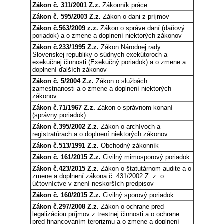
Zákon č. 311/2001 Z.z.
Zákonník práce
Zákon č. 595/2003 Z.z.
Zákon o dani z príjmov
Zákon č.563/2009 z.z.
Zákon o správe daní (daňový
poriadok) a o zmene a doplnení niektorých zákonov
Zákon č.233/1995 Z.z.
Zákon Národnej rady
Slovenskej republiky o súdnych exekútoroch a
exekučnej činnosti (Exekučný poriadok) a o zmene a
doplnení ďalších zákonov
Zákon č. 5/2004 Z.z.
Zákon o službách
zamestnanosti a o zmene a doplnení niektorých
zákonov
Zákon č.71/1967 Z.z.
Zákon o správnom konaní
(správny poriadok)
Zákon č.395/2002 Z.z.
Zákon o archívoch a
registratúrach a o doplnení niektorých zákonov
Zákon č.513/1991 Z.z.
Obchodný zákonník
Zákon č. 161/2015 Z.z.
Civilný mimosporový poriadok
Zákon č.423/2015 Z.z.
Zákon o štatutárnom audite a o
zmene a doplnení zákona č. 431/2002 Z. z. o
účtovníctve v znení neskorších predpisov
Zákon č. 160/2015 Z.z.
Civilný sporový poriadok
Zákon č.297/2008 Z.z.
Zákon o ochrane pred
legalizáciou príjmov z trestnej činnosti a o ochrane
pred financovaním terorizmu a o zmene a doplnení