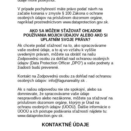
údaje mohli poskytnúť.
V prípade pochybností máte právo podať návrh na
začatie konania v zmysle § 100 Zákona o ochrane
osobných údajov na príslušnom dozornom orgáne,
napríklad prostredníctvom www.dataprotection.gov.sk.
AKO SA MÔŽEM SŤAŽOVAŤ OHĽADOM
POUŽÍVANIA MOJICH ÚDAJOV ALEBO AKO SI
UPLATNÍM SVOJE PRÁVA?
Ak chcete podať sťažnosť na to, ako spracovávame
vaše osobné údaje, a to aj vo vzťahu k vyššie
uvedeným právam, môžete sa obrátiť na našu
Zodpovednú osobu za dohľad nad ochranou osobných
údajov (Data Protection Officer „DPO“) a vaše podnety a
žiadosti budú preverené.
Kontakt na Zodpovednú osobu za dohľad nad ochranou
osobných údajov: info@lagunareality.sk .
Ak s našou odpoveďou nie ste spokojní, alebo sa
domnievate, že spracovávame vaše údaje
nespravodlivo alebo nezákonne, môžete sa sťažovať na
príslušnom dozornom orgáne, ktorým je Úrad na
ochranu osobných údajov (ÚOOÚ). Ďalšie informácie o
ÚOOÚ a ich postupe podávania sťažností nájdete tu:
www.dataprotection.gov.sk.
KONTAKTNÉ ÚDAJE