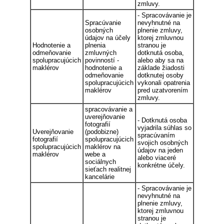
zmluvy.
- Spracovávanie je
Spracúvanie
nevyhnutné na
osobných
plnenie zmluvy,
údajov na účely
ktorej zmluvnou
Hodnotenie a
plnenia
stranou je
odmeňovanie
zmluvných
dotknutá osoba,
spolupracujúcich
povinností -
alebo aby sa na
maklérov
hodnotenie a
základe žiadosti
odmeňovanie
dotknutej osoby
spolupracujúcich
vykonali opatrenia
maklérov
pred uzatvorením
zmluvy.
spracovávanie a
uverejňovanie
- Dotknutá osoba
fotografií
vyjadrila súhlas so
Uverejňovanie
(podobizne)
spracúvaním
fotografií
spolupracujúcich
svojich osobných
spolupracujúcich
maklérov na
údajov na jeden
maklérov
webe a
alebo viaceré
sociálnych
konkrétne účely.
sieťach realitnej
kancelárie
- Spracovávanie je
nevyhnutné na
plnenie zmluvy,
ktorej zmluvnou
stranou je