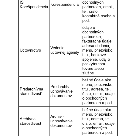
IS
obchodných
Korešpondencia
Korešpondencia
partneroch, email,
tel. číslo,
kontaktná osoba a
pod.
údaje o
obchodných
partneroch,
fakturačné údaje,
adresa dodania,
Vedenie
Účtovníctvo
meno, priezvisko,
účtovnej agendy
titul, bankové
spojenie, údaj o
poskytnutom
tovare alebo
službe
bežné údaje ako
meno, priezvisko,
Predarchív -
Predarchívna
titul, adresa, tel.
uchovávanie
starostlivosť
číslo, email, údaje
dokumentov
o obchodných
partneroch a pod.
bežné údaje ako
meno, priezvisko,
Archív -
Archívna
titul, adresa, tel.
uchovávanie
starostlivosť
číslo, email, údaje
dokumentov
o obchodných
partneroch a pod.