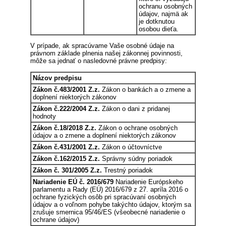
ochranu osobných
údajov, najmä ak
je dotknutou
osobou dieťa.
V prípade, ak spracúvame Vaše osobné údaje na
právnom základe plnenia našej zákonnej povinnosti,
môže sa jednať o nasledovné právne predpisy:
Názov predpisu
Zákon č.483/2001 Z.z.
Zákon o bankách a o zmene a
doplnení niektorých zákonov
Zákon č.222/2004 Z.z.
Zákon o dani z pridanej
hodnoty
Zákon č.18/2018 Z.z.
Zákon o ochrane osobných
údajov a o zmene a doplnení niektorých zákonov
Zákon č.431/2001 Z.z.
Zákon o účtovníctve
Zákon č.162/2015 Z.z.
Správny súdny poriadok
Zákon č. 301/2005 Z.z.
Trestný poriadok
Nariadenie EÚ č. 2016/679
Nariadenie Európskeho
parlamentu a Rady (EÚ) 2016/679 z 27. apríla 2016 o
ochrane fyzických osôb pri spracúvaní osobných
údajov a o voľnom pohybe takýchto údajov, ktorým sa
zrušuje smernica 95/46/ES (všeobecné nariadenie o
ochrane údajov)