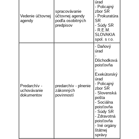
úrad
- Policajný
spracovávanie
zbor SR
Vedenie účtovnej
účtovnej agendy
- Prokuratúra
agendy
podľa osobitných
SR
predpisov
- Súdy SR
- R.E.M.
SLOVAKIA
spol. s r.o.
- Daňový
úrad
-
Dôchodková
poisťovňa
-
Exekútorský
úrad
- Policajný
Predarchív -
predarchív - plnenie
zbor SR
uchovávanie
zákonných
- Slovenská
dokumentov
povinností
pošta
- Sociálna
poisťovňa
- Súdy SR
- Zdravotná
poisťovňa
- Iné orgány
štátnej
správy