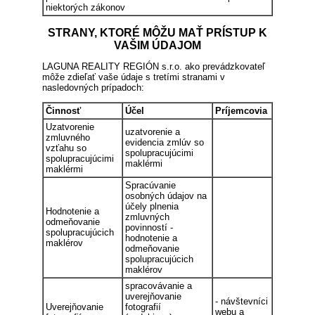
niektorých zákonov
STRANY, KTORÉ MÔŽU MAŤ PRÍSTUP K
VAŠIM ÚDAJOM
LAGUNA REALITY REGIÓN s.r.o. ako prevádzkovateľ
môže zdieľať vaše údaje s tretími stranami v
nasledovných prípadoch:
Činnosť
Účel
Príjemcovia
Uzatvorenie
uzatvorenie a
zmluvného
evidencia zmlúv so
vzťahu so
spolupracujúcimi
spolupracujúcimi
maklérmi
maklérmi
Spracúvanie
osobných údajov na
účely plnenia
Hodnotenie a
zmluvných
odmeňovanie
povinností -
spolupracujúcich
hodnotenie a
maklérov
odmeňovanie
spolupracujúcich
maklérov
spracovávanie a
uverejňovanie
- návštevníci
Uverejňovanie
fotografií
webu a