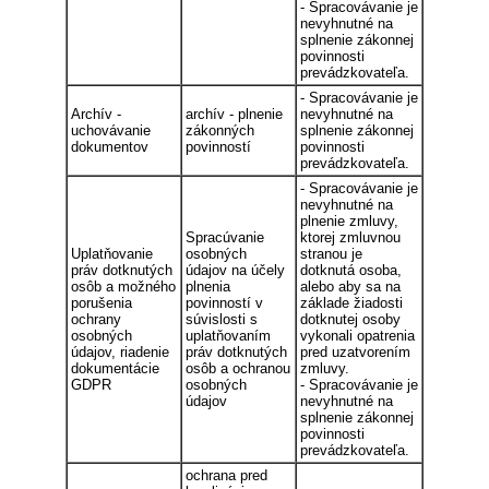
- Spracovávanie je
nevyhnutné na
splnenie zákonnej
povinnosti
prevádzkovateľa.
- Spracovávanie je
Archív -
archív - plnenie
nevyhnutné na
uchovávanie
zákonných
splnenie zákonnej
dokumentov
povinností
povinnosti
prevádzkovateľa.
- Spracovávanie je
nevyhnutné na
plnenie zmluvy,
Spracúvanie
ktorej zmluvnou
Uplatňovanie
osobných
stranou je
práv dotknutých
údajov na účely
dotknutá osoba,
osôb a možného
plnenia
alebo aby sa na
porušenia
povinností v
základe žiadosti
ochrany
súvislosti s
dotknutej osoby
osobných
uplatňovaním
vykonali opatrenia
údajov, riadenie
práv dotknutých
pred uzatvorením
dokumentácie
osôb a ochranou
zmluvy.
GDPR
osobných
- Spracovávanie je
údajov
nevyhnutné na
splnenie zákonnej
povinnosti
prevádzkovateľa.
ochrana pred