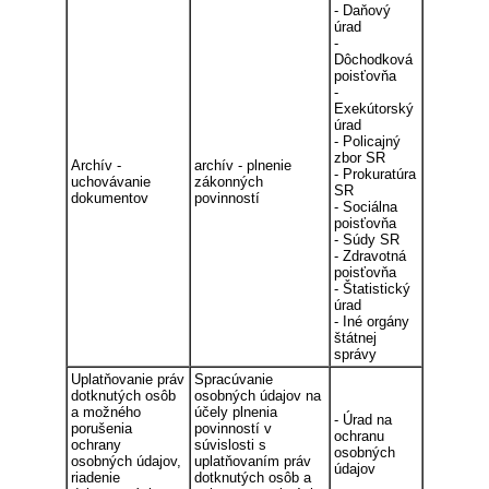
- Daňový
úrad
-
Dôchodková
poisťovňa
-
Exekútorský
úrad
- Policajný
zbor SR
Archív -
archív - plnenie
- Prokuratúra
uchovávanie
zákonných
SR
dokumentov
povinností
- Sociálna
poisťovňa
- Súdy SR
- Zdravotná
poisťovňa
- Štatistický
úrad
- Iné orgány
štátnej
správy
Uplatňovanie práv
Spracúvanie
dotknutých osôb
osobných údajov na
a možného
účely plnenia
- Úrad na
porušenia
povinností v
ochranu
ochrany
súvislosti s
osobných
osobných údajov,
uplatňovaním práv
údajov
riadenie
dotknutých osôb a