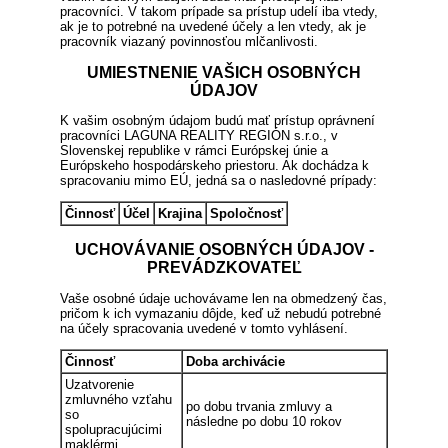
pracovníci. V takom prípade sa prístup udelí iba vtedy,
ak je to potrebné na uvedené účely a len vtedy, ak je
pracovník viazaný povinnosťou mlčanlivosti.
UMIESTNENIE VAŠICH OSOBNÝCH
ÚDAJOV
K vašim osobným údajom budú mať prístup oprávnení
pracovníci LAGUNA REALITY REGIÓN s.r.o., v
Slovenskej republike v rámci Európskej únie a
Európskeho hospodárskeho priestoru. Ak dochádza k
spracovaniu mimo EÚ, jedná sa o nasledovné prípady:
Činnosť
Účel
Krajina
Spoločnosť
UCHOVÁVANIE OSOBNÝCH ÚDAJOV -
PREVÁDZKOVATEĽ
Vaše osobné údaje uchovávame len na obmedzený čas,
pričom k ich vymazaniu dôjde, keď už nebudú potrebné
na účely spracovania uvedené v tomto vyhlásení.
Činnosť
Doba archivácie
Uzatvorenie
zmluvného vzťahu
po dobu trvania zmluvy a
so
následne po dobu 10 rokov
spolupracujúcimi
maklérmi