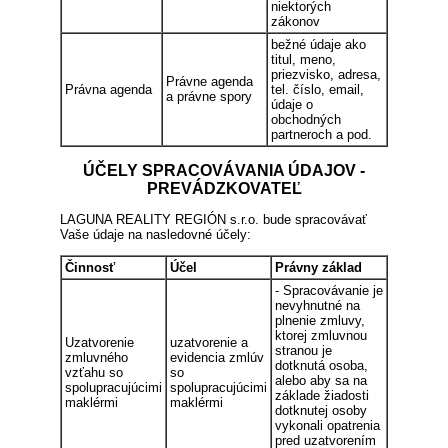
niektorých
zákonov
bežné údaje ako
titul, meno,
priezvisko, adresa,
Právne agenda
Právna agenda
tel. číslo, email,
a právne spory
údaje o
obchodných
partneroch a pod.
ÚČELY SPRACOVÁVANIA ÚDAJOV -
PREVÁDZKOVATEĽ
LAGUNA REALITY REGIÓN s.r.o. bude spracovávať
Vaše údaje na nasledovné účely:
Činnosť
Účel
Právny základ
- Spracovávanie je
nevyhnutné na
plnenie zmluvy,
ktorej zmluvnou
Uzatvorenie
uzatvorenie a
stranou je
zmluvného
evidencia zmlúv
dotknutá osoba,
vzťahu so
so
alebo aby sa na
spolupracujúcimi
spolupracujúcimi
základe žiadosti
maklérmi
maklérmi
dotknutej osoby
vykonali opatrenia
pred uzatvorením