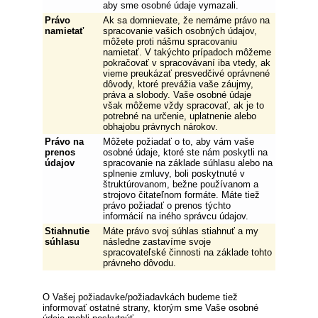
aby sme osobné údaje vymazali.
Právo
Ak sa domnievate, že nemáme právo na
namietať
spracovanie vašich osobných údajov,
môžete proti nášmu spracovaniu
namietať. V takýchto prípadoch môžeme
pokračovať v spracovávaní iba vtedy, ak
vieme preukázať presvedčivé oprávnené
dôvody, ktoré prevážia vaše záujmy,
práva a slobody. Vaše osobné údaje
však môžeme vždy spracovať, ak je to
potrebné na určenie, uplatnenie alebo
obhajobu právnych nárokov.
Právo na
Môžete požiadať o to, aby vám vaše
prenos
osobné údaje, ktoré ste nám poskytli na
údajov
spracovanie na základe súhlasu alebo na
splnenie zmluvy, boli poskytnuté v
štruktúrovanom, bežne používanom a
strojovo čitateľnom formáte. Máte tiež
právo požiadať o prenos týchto
informácií na iného správcu údajov.
Stiahnutie
Máte právo svoj súhlas stiahnuť a my
súhlasu
následne zastavíme svoje
spracovateľské činnosti na základe tohto
právneho dôvodu.
O Vašej požiadavke/požiadavkách budeme tiež
informovať ostatné strany, ktorým sme Vaše osobné