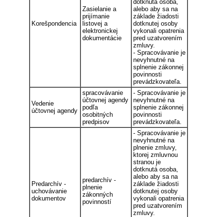
dotknutá osoba,
Zasielanie a
alebo aby sa na
prijímanie
základe žiadosti
Korešpondencia
listovej a
dotknutej osoby
elektronickej
vykonali opatrenia
dokumentácie
pred uzatvorením
zmluvy.
- Spracovávanie je
nevyhnutné na
splnenie zákonnej
povinnosti
prevádzkovateľa.
spracovávanie
- Spracovávanie je
účtovnej agendy
nevyhnutné na
Vedenie
podľa
splnenie zákonnej
účtovnej agendy
osobitných
povinnosti
predpisov
prevádzkovateľa.
- Spracovávanie je
nevyhnutné na
plnenie zmluvy,
ktorej zmluvnou
stranou je
dotknutá osoba,
alebo aby sa na
predarchív -
Predarchív -
základe žiadosti
plnenie
uchovávanie
dotknutej osoby
zákonných
dokumentov
vykonali opatrenia
povinností
pred uzatvorením
zmluvy.