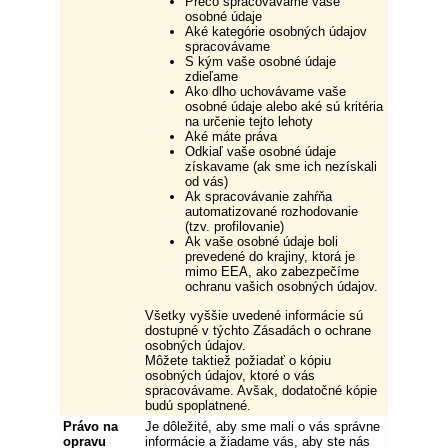
Prečo spracovávame vaše
osobné údaje
Aké kategórie osobných údajov
spracovávame
S kým vaše osobné údaje
zdieľame
Ako dlho uchovávame vaše
osobné údaje alebo aké sú kritéria
na určenie tejto lehoty
Aké máte práva
Odkiaľ vaše osobné údaje
získavame (ak sme ich nezískali
od vás)
Ak spracovávanie zahŕňa
automatizované rozhodovanie
(tzv. profilovanie)
Ak vaše osobné údaje boli
prevedené do krajiny, ktorá je
mimo EEA, ako zabezpečíme
ochranu vašich osobných údajov.
Všetky vyššie uvedené informácie sú
dostupné v týchto Zásadách o ochrane
osobných údajov.
Môžete taktiež požiadať o kópiu
osobných údajov, ktoré o vás
spracovávame. Avšak, dodatočné kópie
budú spoplatnené.
Právo na
Je dôležité, aby sme mali o vás správne
opravu
informácie a žiadame vás, aby ste nás