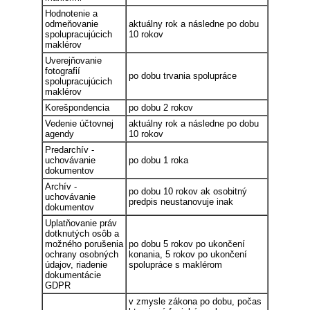
Hodnotenie a
odmeňovanie
aktuálny rok a následne po dobu
spolupracujúcich
10 rokov
maklérov
Uverejňovanie
fotografií
po dobu trvania spolupráce
spolupracujúcich
maklérov
Korešpondencia
po dobu 2 rokov
Vedenie účtovnej
aktuálny rok a následne po dobu
agendy
10 rokov
Predarchív -
uchovávanie
po dobu 1 roka
dokumentov
Archív -
po dobu 10 rokov ak osobitný
uchovávanie
predpis neustanovuje inak
dokumentov
Uplatňovanie práv
dotknutých osôb a
možného porušenia
po dobu 5 rokov po ukončení
ochrany osobných
konania, 5 rokov po ukončení
údajov, riadenie
spolupráce s maklérom
dokumentácie
GDPR
v zmysle zákona po dobu, počas