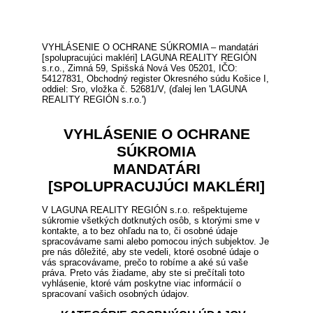
VYHLÁSENIE O OCHRANE SÚKROMIA – mandatári
[spolupracujúci makléri] LAGUNA REALITY REGIÓN
s.r.o., Zimná 59, Spišská Nová Ves 05201, IČO:
54127831, Obchodný register Okresného súdu Košice I,
oddiel: Sro, vložka č. 52681/V, (ďalej len 'LAGUNA
REALITY REGIÓN s.r.o.')
VYHLÁSENIE O OCHRANE
SÚKROMIA
MANDATÁRI
[SPOLUPRACUJÚCI MAKLÉRI]
V LAGUNA REALITY REGIÓN s.r.o. rešpektujeme
súkromie všetkých dotknutých osôb, s ktorými sme v
kontakte, a to bez ohľadu na to, či osobné údaje
spracovávame sami alebo pomocou iných subjektov. Je
pre nás dôležité, aby ste vedeli, ktoré osobné údaje o
vás spracovávame, prečo to robíme a aké sú vaše
práva. Preto vás žiadame, aby ste si prečítali toto
vyhlásenie, ktoré vám poskytne viac informácií o
spracovaní vašich osobných údajov.