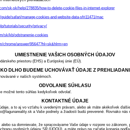
.com/sk-sk/help/278835/how-to-delete-cookie-files-in-internet-explorer
m/guide/safari/manage-cookies-and-website-data-sfri11471/mac
p/tutorials/security/privacy/
com/sk/kb/odstranenie-cookies
com/chrome/answer/95647?hl=sk&hlrm=en
UMIESTNENIE VAŠICH OSOBNÝCH ÚDAJOV
árskeho priestoru (EHS) a Európskej únie (EÚ).
KO DLHO BUDEME UCHOVÁVAŤ ÚDAJE Z PREHLIADAN
uchovávané v našich systémoch.
ODVOLANIE SÚHLASU
je možné tento súhlas kedykoľvek odvolať.
KONTAKTNÉ ÚDAJE
daje, a to aj vo vzťahu k uvedeným právam, alebo ak máte akékoľvek ďalši
 info@lagunareality.sk a Vaše podnety a žiadosti budú preverené. Rovnako ná
 alebo sa domnievate, že spracovávame Vaše údaje v rozpore so zákonom, 
a ochranu osobných údajov SR (ÚOOÚ), a máte právo na začatie konania podľa