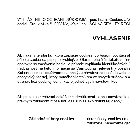
VYHLÁSENIE O OCHRANE SÚKROMIA - používanie Cookies a Web, 
oddiel: Sro, vložka č. 52681/V, (ďalej len 'LAGUNA REALITY REGIÓ
VYHLÁSENIE
Ak navštívite stánku, ktorá zapisuje cookies, vo Vašom počítači ale
súboru cookie sa pripojíte rýchlejšie. Okrem toho Vás takáto str
opätovného zadávania hesla. V prípade vypĺňania identifikačných
nadväznosti na tieto informácie sa Vám zobrazí relevantný obsah a
Súbory cookies používame na analýzu návštevnosti našich webstr
analytický nástroj, ktorý pomáha vlastníkom webových stránok a ap
stránok bez osobnej identifikácie jednotlivých návštevníkov.
Ak pri zaznamenávaní dokážeme identifikovať osobu návštevníka
právnym základom môže byť Váš súhlas ako dotknutej osoby.
Základné súbory cookies
tieto súbory cookies umož
zakážete, nemôžeme gara