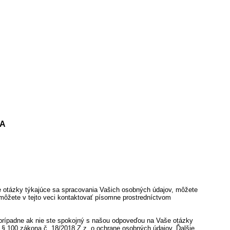
IA
e otázky týkajúce sa spracovania Vašich osobných údajov, môžete
s môžete v tejto veci kontaktovať písomne prostredníctvom
prípadne ak nie ste spokojný s našou odpoveďou na Vaše otázky
 § 100 zákona č. 18/2018 Z.z. o ochrane osobných údajov. Ďalšie