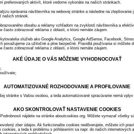
ami preferovaných aktivít, ktoré vedome vykonáte na našich stránkach.
analýzu správania návštevníka na webovej stránke a následne na zlepšovanie 
ť našich stránok.
 zobrazovaného obsahu a reklamy vzhľadom na zvyklosti návštevníka a efekt
e často zobrazovať reklama z oblasti, o ktorú nemáte záujem.
skytovatelia služieb ako Google Analytics, Google AdSense, Facebook, Stros
ich považujeme za užitočné a plne bezpečné. Pravidlá používania si môžete 
e často zobrazovať reklama z oblasti, o ktorú nemáte záujem.
AKÉ ÚDAJE O VÁS MÔŽEME VYHODNOCOVAŤ
;
používate;
AUTOMATIZOVANÉ ROZHODOVANIE A PROFILOVANIE
šej stránke s Vašou osobou, a teda automatizované spracúvanie nemá vplyv 
AKO SKONTROLOVAŤ NASTAVENIE COOKIES
Podrobnosti nájdete na stránke aboutcookies.org. Môžete vymazať všetky sú
nepovolený zber údajov. Ak funkcionalite cookies nedôverujete, môžete ich p
 cookies, a teda k problému s prihlásením sa napr. do našich internetových 
h internetových prehliadačoch