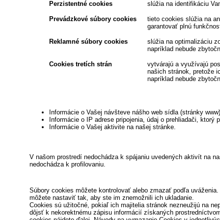
Perzistentné cookies
slúžia na identifikáciu V
Prevádzkové súbory cookies
tieto cookies slúžia na 
garantovať plnú funkčnos
Reklamné súbory cookies
slúžia na optimalizáciu
napríklad nebude zbytočn
Cookies tretích strán
vytvárajú a využívajú po
našich stránok, pretože 
napríklad nebude zbytočn
Informácie o Vašej návšteve nášho web sídla (stránky www)
Informácie o IP adrese pripojenia, údaj o prehliadači, ktorý 
Informácie o Vašej aktivite na našej stránke.
V našom prostredí nedochádza k spájaniu uvedených aktivít na na
nedochádza k profilovaniu.
Súbory cookies môžete kontrolovať alebo zmazať podľa uváženia. 
môžete nastaviť tak, aby ste im znemožnili ich ukladanie.
Cookies sú užitočné, pokiaľ ich majitelia stránok nezneužijú na 
dôjsť k nekorektnému zápisu informácií získaných prostredníctvom
cookies nájdete ďalej. Návody na vymazanie Cookies v jednotlivýc