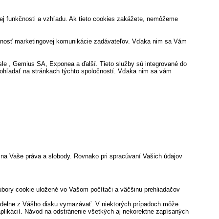
jej funkčnosti a vzhľadu. Ak tieto cookies zakážete, nemôžeme
ívnosť marketingovej komunikácie zadávateľov. Vďaka nim sa Vám
sle , Gemius SA, Exponea a ďalší. Tieto služby sú integrované do
dohľadať na stránkach týchto spoločností. Vďaka nim sa vám
na Vaše práva a slobody. Rovnako pri spracúvaní Vašich údajov
bory cookie uložené vo Vašom počítači a väčšinu prehliadačov
ravidelne z Vášho disku vymazávať. V niektorých prípadoch môže
aplikácií. Návod na odstránenie všetkých aj nekorektne zapísaných