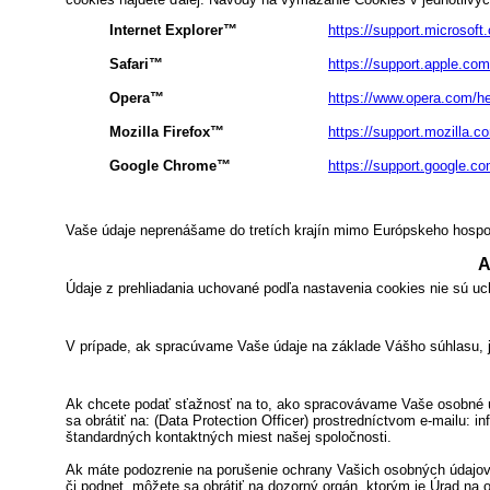
Internet Explorer™
https://support.microsoft
Safari™
https://support.apple.co
Opera™
https://www.opera.com/hel
Mozilla Firefox™
https://support.mozilla.
Google Chrome™
https://support.google.
Vaše údaje neprenášame do tretích krajín mimo Európskeho hospod
A
Údaje z prehliadania uchované podľa nastavenia cookies nie sú 
V prípade, ak spracúvame Vaše údaje na základe Vášho súhlasu, 
Ak chcete podať sťažnosť na to, ako spracovávame Vaše osobné ú
sa obrátiť na: (Data Protection Officer) prostredníctvom e-mailu:
štandardných kontaktných miest našej spoločnosti.
Ak máte podozrenie na porušenie ochrany Vašich osobných údajov
či podnet, môžete sa obrátiť na dozorný orgán, ktorým je Úrad n