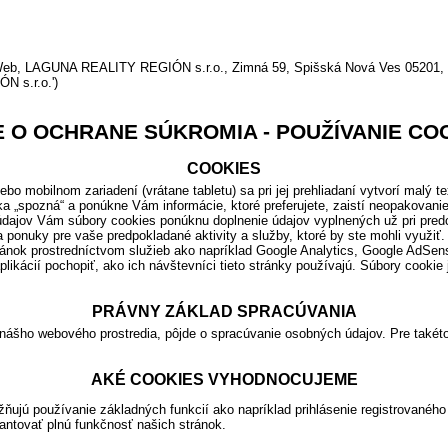
LAGUNA REALITY REGIÓN s.r.o., Zimná 59, Spišská Nová Ves 05201, IČO
N s.r.o.')
 O OCHRANE SÚKROMIA - POUŽÍVANIE CO
COOKIES
bo mobilnom zariadení (vrátane tabletu) sa pri jej prehliadaní vytvorí malý t
ánka „spozná“ a ponúkne Vám informácie, ktoré preferujete, zaistí neopakova
 údajov Vám súbory cookies ponúknu doplnenie údajov vyplnených už pri pred
 ponuky pre vaše predpokladané aktivity a služby, ktoré by ste mohli využiť.
ánok prostredníctvom služieb ako napríklad Google Analytics, Google AdSen
likácií pochopiť, ako ich návštevníci tieto stránky používajú. Súbory cookie
PRÁVNY ZÁKLAD SPRACÚVANIA
 nášho webového prostredia, pôjde o spracúvanie osobných údajov. Pre tak
AKÉ COOKIES VYHODNOCUJEME
ňujú používanie základných funkcií ako napríklad prihlásenie registrovaného 
ntovať plnú funkčnosť našich stránok.