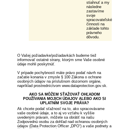
stiahnuť a my
následne
zastavíme
svoje
spracovateľské
činnosti na
základe tohto
právneho
dôvodu.
O Vašej požiadavke/požiadavkách budeme tiež
informovať ostatné strany, ktorým sme Vaše osobné
údaje mohli poskytnúť.
V prípade pochybností máte právo podať návrh na
začatie konania v zmysle § 100 Zákona o ochrane
osobných údajov na príslušnom dozornom orgáne,
napríklad prostredníctvom www.dataprotection.gov.sk.
AKO SA MÔŽEM SŤAŽOVAŤ OHĽADOM
POUŽÍVANIA MOJICH ÚDAJOV ALEBO AKO SI
UPLATNÍM SVOJE PRÁVA?
Ak chcete podať sťažnosť na to, ako spracovávame
vaše osobné údaje, a to aj vo vzťahu k vyššie
uvedeným právam, môžete sa obrátiť na našu
Zodpovednú osobu za dohľad nad ochranou osobných
údajov (Data Protection Officer „DPO“) a vaše podnety a