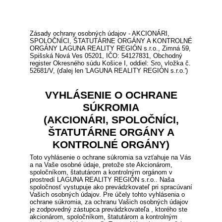
Zásady ochrany osobných údajov - AKCIONÁRI,
SPOLOČNÍCI, ŠTATUTÁRNE ORGÁNY A KONTROLNÉ
ORGÁNY LAGUNA REALITY REGIÓN s.r.o., Zimná 59,
Spišská Nová Ves 05201, IČO: 54127831, Obchodný
register Okresného súdu Košice I, oddiel: Sro, vložka č.
52681/V, (ďalej len 'LAGUNA REALITY REGIÓN s.r.o.')
VYHLÁSENIE O OCHRANE
SÚKROMIA
(AKCIONÁRI, SPOLOČNÍCI,
ŠTATUTÁRNE ORGÁNY A
KONTROLNÉ ORGÁNY)
Toto vyhlásenie o ochrane súkromia sa vzťahuje na Vás
a na Vaše osobné údaje, pretože ste Akcionárom,
spoločníkom, štatutárom a kontrolným orgánom v
prostredí LAGUNA REALITY REGIÓN s.r.o.. Naša
spoločnosť vystupuje ako prevádzkovateľ pri spracúvaní
Vašich osobných údajov. Pre účely tohto vyhlásenia o
ochrane súkromia, za ochranu Vašich osobných údajov
je zodpovedný zástupca prevádzkovateľa , ktorého ste
akcionárom, spoločníkom, štatutárom a kontrolným