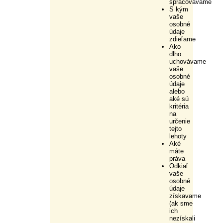
spracovávame
S kým
vaše
osobné
údaje
zdieľame
Ako
dlho
uchovávame
vaše
osobné
údaje
alebo
aké sú
kritéria
na
určenie
tejto
lehoty
Aké
máte
práva
Odkiaľ
vaše
osobné
údaje
získavame
(ak sme
ich
nezískali