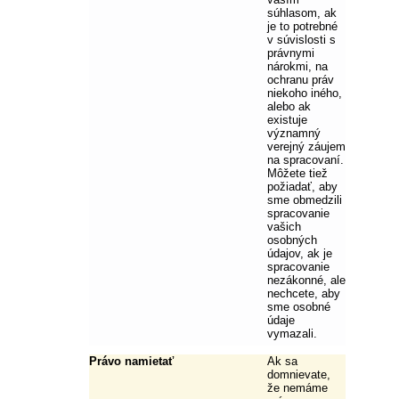
súhlasom, ak
je to potrebné
v súvislosti s
právnymi
nárokmi, na
ochranu práv
niekoho iného,
alebo ak
existuje
významný
verejný záujem
na spracovaní.
Môžete tiež
požiadať, aby
sme obmedzili
spracovanie
vašich
osobných
údajov, ak je
spracovanie
nezákonné, ale
nechcete, aby
sme osobné
údaje
vymazali.
Právo namietať
Ak sa
domnievate,
že nemáme