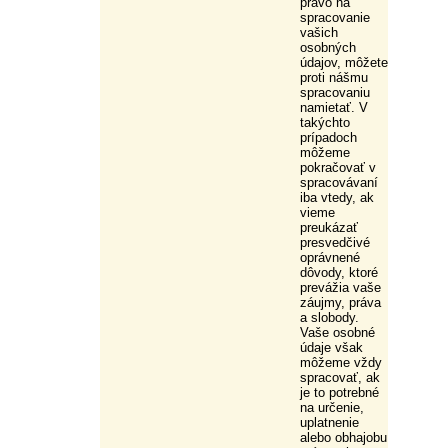
právo na
spracovanie
vašich
osobných
údajov, môžete
proti nášmu
spracovaniu
namietať. V
takýchto
prípadoch
môžeme
pokračovať v
spracovávaní
iba vtedy, ak
vieme
preukázať
presvedčivé
oprávnené
dôvody, ktoré
prevážia vaše
záujmy, práva
a slobody.
Vaše osobné
údaje však
môžeme vždy
spracovať, ak
je to potrebné
na určenie,
uplatnenie
alebo obhajobu