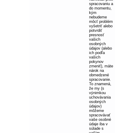
spracovaniu a
do momentu,
kým
nebudeme
môcť problém
vyšetriť alebo
potvrdiť
presnosť
vašich
osobných
údajov (alebo
ich podľa
vašich
pokynov
zmeniť), máte
nárok na
obmedzené
spracovanie.
To znamená,
že my (s
výnimkou
uchovávania
osobných
údajov)
môžeme
spracovávať
vaše osobné
údaje iba v
súlade s
vaším