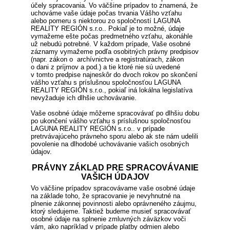
účely spracovania. Vo väčšine prípadov to znamená, že
uchováme vaše údaje počas trvania Vášho vzťahu
alebo pomeru s niektorou zo spoločností LAGUNA
REALITY REGIÓN s.r.o.. Pokiaľ je to možné, údaje
vymažeme ešte počas predmetného vzťahu, akonáhle
už nebudú potrebné. V každom prípade, Vaše osobné
záznamy vymažeme podľa osobitných právny predpisov
(napr. zákon o archívnictve a registratúrach, zákon
o dani z príjmov a pod.) a tie ktoré nie sú uvedené
v tomto predpise najneskôr do dvoch rokov po skončení
vášho vzťahu s príslušnou spoločnosťou LAGUNA
REALITY REGIÓN s.r.o., pokiaľ iná lokálna legislatíva
nevyžaduje ich dlhšie uchovávanie.
Vaše osobné údaje môžeme spracovávať po dlhšiu dobu
po ukončení vášho vzťahu s príslušnou spoločnosťou
LAGUNA REALITY REGIÓN s.r.o.. v prípade
pretrvávajúceho právneho sporu alebo ak ste nám udelili
povolenie na dlhodobé uchovávanie vašich osobných
údajov.
PRÁVNY ZÁKLAD PRE SPRACOVÁVANIE
VAŠICH ÚDAJOV
Vo väčšine prípadov spracovávame vaše osobné údaje
na základe toho, že spracovanie je nevyhnutné na
plnenie zákonnej povinnosti alebo oprávneného záujmu,
ktorý sledujeme. Taktiež budeme musieť spracovávať
osobné údaje na splnenie zmluvných záväzkov voči
vám, ako napríklad v prípade platby odmien alebo