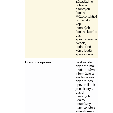
Zásadách o
ochrane
osobných
údajov.
Môžete taktiež
požiadať o
kópiu
osobných
údajov, ktoré o
vás
spracovávame.
Avšak,
dodatočné
kópie budú
spoplatnené.
Právo na opravu
Je dôležité,
aby sme mali
o vás správne
informácie a
žiadame vás,
aby ste nás
upozornili, ak
je niektorý z
vašich
osobných
údajov
nesprávny,
napr. ak ste si
zmenili meno