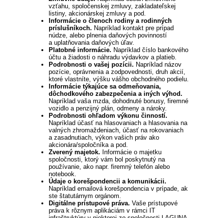
vzťahu, spoločenskej zmluvy, zakladateľskej
listiny, akcionárskej zmluvy a pod.
Informácie o členoch rodiny a rodinných
príslušníkoch.
Napríklad kontakt pre prípad
núdze, alebo plnenia daňových povinností
a uplatňovania daňových úľav.
Platobné informácie.
Napríklad číslo bankového
účtu a žiadosti o náhradu výdavkov a platieb.
Podrobnosti o vašej pozícii.
Napríklad názov
pozície, oprávnenia a zodpovednosti, druh akcií,
ktoré vlastníte, výšku vášho obchodného podielu.
Informácie týkajúce sa odmeňovania,
dôchodkového zabezpečenia a iných výhod.
Napríklad vaša mzda, dohodnuté bonusy, firemné
vozidlo a penzijný plán, odmeny a nároky.
Podrobnosti ohľadom výkonu činností.
Napríklad účasť na hlasovaniach a hlasovania na
valných zhromaždeniach, účasť na rokovaniach
a zasadnutiach, výkon vašich práv ako
akcionára/spoločníka a pod.
Zverený majetok.
Informácie o majetku
spoločnosti, ktorý vám bol poskytnutý na
používanie, ako napr. firemný telefón alebo
notebook.
Údaje o korešpondencii a komunikácii.
Napríklad emailová korešpondencia v prípade, ak
ste štatutárnym orgánom.
Digitálne prístupové práva.
Vaše prístupové
práva k rôznym aplikáciám v rámci IT
infraštruktúry v niektorej zo spoločnosti LAGUNA