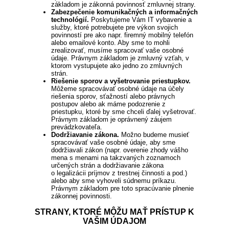
základom je zákonná povinnosť zmluvnej strany.
Zabezpečenie komunikačných a informačných
technológií.
Poskytujeme Vám IT vybavenie a
služby, ktoré potrebujete pre výkon svojich
povinností pre ako napr. firemný mobilný telefón
alebo emailové konto. Aby sme to mohli
zrealizovať, musíme spracovať vaše osobné
údaje. Právnym základom je zmluvný vzťah, v
ktorom vystupujete ako jedno zo zmluvných
strán.
Riešenie sporov a vyšetrovanie priestupkov.
Môžeme spracovávať osobné údaje na účely
riešenia sporov, sťažností alebo právnych
postupov alebo ak máme podozrenie z
priestupku, ktoré by sme chceli ďalej vyšetrovať.
Právnym základom je oprávnený záujem
prevádzkovateľa.
Dodržiavanie zákona.
Možno budeme musieť
spracovávať vaše osobné údaje, aby sme
dodržiavali zákon (napr. overenie zhody vášho
mena s menami na takzvaných zoznamoch
určených strán a dodržiavanie zákona
o legalizácii príjmov z trestnej činnosti a pod.)
alebo aby sme vyhoveli súdnemu príkazu.
Právnym základom pre toto spracúvanie plnenie
zákonnej povinnosti.
STRANY, KTORÉ MÔŽU MAŤ PRÍSTUP K
VAŠIM ÚDAJOM