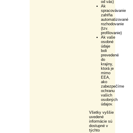
od vás)
Ak
spracovávanie
zahŕňa
automatizované
rozhodovanie
(tzv.
profilovanie)
Ak vaše
osobné
údaje
boli
prevedené
do
krajiny,
ktorá je
mimo
EEA,
ako
zabezpečíme
ochranu
vašich
osobných
údajov.
Všetky vyššie
uvedené
informácie sú
dostupné v
týchto