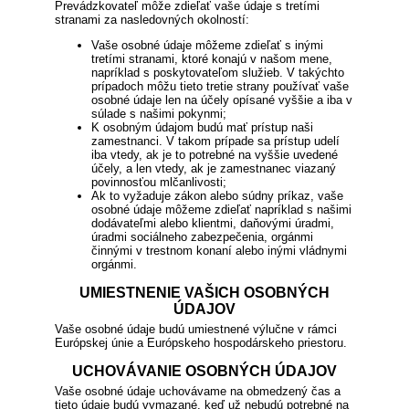
Prevádzkovateľ môže zdieľať vaše údaje s tretími
stranami za nasledovných okolností:
Vaše osobné údaje môžeme zdieľať s inými
tretími stranami, ktoré konajú v našom mene,
napríklad s poskytovateľom služieb. V takýchto
prípadoch môžu tieto tretie strany používať vaše
osobné údaje len na účely opísané vyššie a iba v
súlade s našimi pokynmi;
K osobným údajom budú mať prístup naši
zamestnanci. V takom prípade sa prístup udelí
iba vtedy, ak je to potrebné na vyššie uvedené
účely, a len vtedy, ak je zamestnanec viazaný
povinnosťou mlčanlivosti;
Ak to vyžaduje zákon alebo súdny príkaz, vaše
osobné údaje môžeme zdieľať napríklad s našimi
dodávateľmi alebo klientmi, daňovými úradmi,
úradmi sociálneho zabezpečenia, orgánmi
činnými v trestnom konaní alebo inými vládnymi
orgánmi.
UMIESTNENIE VAŠICH OSOBNÝCH
ÚDAJOV
Vaše osobné údaje budú umiestnené výlučne v rámci
Európskej únie a Európskeho hospodárskeho priestoru.
UCHOVÁVANIE OSOBNÝCH ÚDAJOV
Vaše osobné údaje uchovávame na obmedzený čas a
tieto údaje budú vymazané, keď už nebudú potrebné na