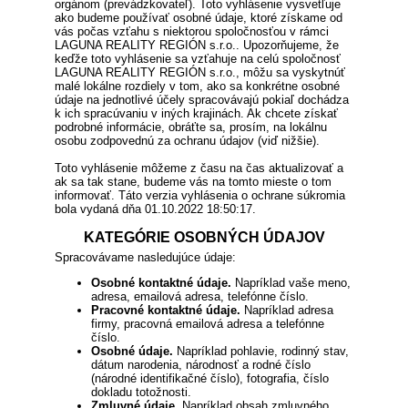
orgánom (prevádzkovateľ). Toto vyhlásenie vysvetľuje
ako budeme používať osobné údaje, ktoré získame od
vás počas vzťahu s niektorou spoločnosťou v rámci
LAGUNA REALITY REGIÓN s.r.o.. Upozorňujeme, že
keďže toto vyhlásenie sa vzťahuje na celú spoločnosť
LAGUNA REALITY REGIÓN s.r.o., môžu sa vyskytnúť
malé lokálne rozdiely v tom, ako sa konkrétne osobné
údaje na jednotlivé účely spracovávajú pokiaľ dochádza
k ich spracúvaniu v iných krajinách. Ak chcete získať
podrobné informácie, obráťte sa, prosím, na lokálnu
osobu zodpovednú za ochranu údajov (viď nižšie).
Toto vyhlásenie môžeme z času na čas aktualizovať a
ak sa tak stane, budeme vás na tomto mieste o tom
informovať. Táto verzia vyhlásenia o ochrane súkromia
bola vydaná dňa 01.10.2022 18:50:17.
KATEGÓRIE OSOBNÝCH ÚDAJOV
Spracovávame nasledujúce údaje:
Osobné kontaktné údaje.
Napríklad vaše meno,
adresa, emailová adresa, telefónne číslo.
Pracovné kontaktné údaje.
Napríklad adresa
firmy, pracovná emailová adresa a telefónne
číslo.
Osobné údaje.
Napríklad pohlavie, rodinný stav,
dátum narodenia, národnosť a rodné číslo
(národné identifikačné číslo), fotografia, číslo
dokladu totožnosti.
Zmluvné údaje.
Napríklad obsah zmluvného