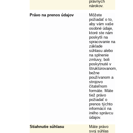
právnych
nárokov.
Právo na prenos údajov
Môžete
požiadať o to,
aby vám vaše
osobné údaje,
ktoré ste nám
poskytli na
spracovanie na
základe
súhlasu alebo
na splnenie
zmluvy, boli
poskytnuté v
štruktúrovanom,
bežne
používanom a
strojovo
čitateľnom
formáte. Máte
tiež právo
požiadať o
prenos týchto
informácií na
iného správcu
údajov.
Stiahnutie súhlasu
Máte právo
svoj súhlas