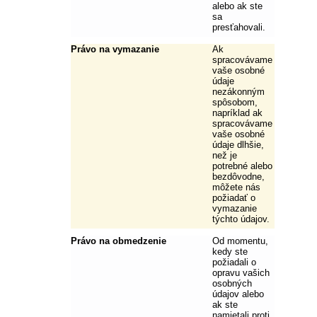
alebo ak ste
sa
presťahovali.
Právo na vymazanie
Ak
spracovávame
vaše osobné
údaje
nezákonným
spôsobom,
napríklad ak
spracovávame
vaše osobné
údaje dlhšie,
než je
potrebné alebo
bezdôvodne,
môžete nás
požiadať o
vymazanie
týchto údajov.
Právo na obmedzenie
Od momentu,
kedy ste
požiadali o
opravu vašich
osobných
údajov alebo
ak ste
namietali proti