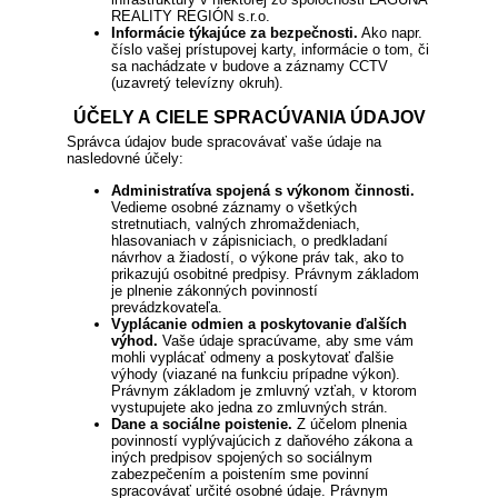
REALITY REGIÓN s.r.o.
Informácie týkajúce za bezpečnosti.
Ako napr.
číslo vašej prístupovej karty, informácie o tom, či
sa nachádzate v budove a záznamy CCTV
(uzavretý televízny okruh).
ÚČELY A CIELE SPRACÚVANIA ÚDAJOV
Správca údajov bude spracovávať vaše údaje na
nasledovné účely:
Administratíva spojená s výkonom činnosti.
Vedieme osobné záznamy o všetkých
stretnutiach, valných zhromaždeniach,
hlasovaniach v zápisniciach, o predkladaní
návrhov a žiadostí, o výkone práv tak, ako to
prikazujú osobitné predpisy. Právnym základom
je plnenie zákonných povinností
prevádzkovateľa.
Vyplácanie odmien a poskytovanie ďalších
výhod.
Vaše údaje spracúvame, aby sme vám
mohli vyplácať odmeny a poskytovať ďalšie
výhody (viazané na funkciu prípadne výkon).
Právnym základom je zmluvný vzťah, v ktorom
vystupujete ako jedna zo zmluvných strán.
Dane a sociálne poistenie.
Z účelom plnenia
povinností vyplývajúcich z daňového zákona a
iných predpisov spojených so sociálnym
zabezpečením a poistením sme povinní
spracovávať určité osobné údaje. Právnym