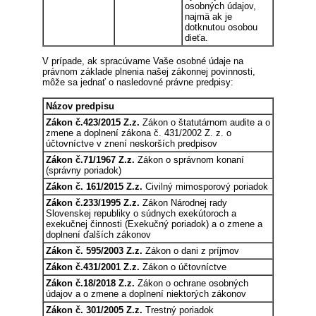
osobných údajov,
najmä ak je
dotknutou osobou
dieťa.
V prípade, ak spracúvame Vaše osobné údaje na
právnom základe plnenia našej zákonnej povinnosti,
môže sa jednať o nasledovné právne predpisy:
Názov predpisu
Zákon č.423/2015 Z.z.
Zákon o štatutárnom audite a o
zmene a doplnení zákona č. 431/2002 Z. z. o
účtovníctve v znení neskorších predpisov
Zákon č.71/1967 Z.z.
Zákon o správnom konaní
(správny poriadok)
Zákon č. 161/2015 Z.z.
Civilný mimosporový poriadok
Zákon č.233/1995 Z.z.
Zákon Národnej rady
Slovenskej republiky o súdnych exekútoroch a
exekučnej činnosti (Exekučný poriadok) a o zmene a
doplnení ďalších zákonov
Zákon č. 595/2003 Z.z.
Zákon o dani z príjmov
Zákon č.431/2001 Z.z.
Zákon o účtovníctve
Zákon č.18/2018 Z.z.
Zákon o ochrane osobných
údajov a o zmene a doplnení niektorých zákonov
Zákon č. 301/2005 Z.z.
Trestný poriadok