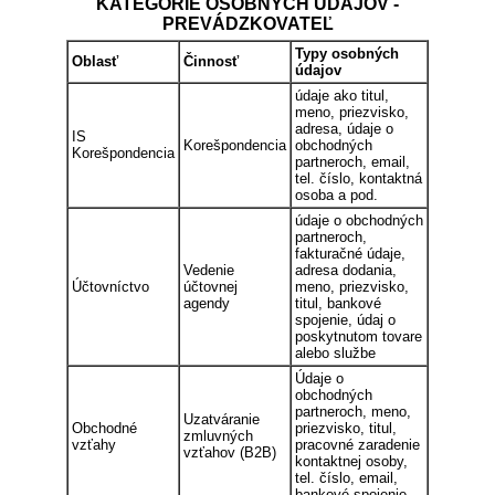
KATEGÓRIE OSOBNÝCH ÚDAJOV -
PREVÁDZKOVATEĽ
Typy osobných
Oblasť
Činnosť
údajov
údaje ako titul,
meno, priezvisko,
adresa, údaje o
IS
Korešpondencia
obchodných
Korešpondencia
partneroch, email,
tel. číslo, kontaktná
osoba a pod.
údaje o obchodných
partneroch,
fakturačné údaje,
Vedenie
adresa dodania,
Účtovníctvo
účtovnej
meno, priezvisko,
agendy
titul, bankové
spojenie, údaj o
poskytnutom tovare
alebo službe
Údaje o
obchodných
partneroch, meno,
Uzatváranie
Obchodné
priezvisko, titul,
zmluvných
vzťahy
pracovné zaradenie
vzťahov (B2B)
kontaktnej osoby,
tel. číslo, email,
bankové spojenie