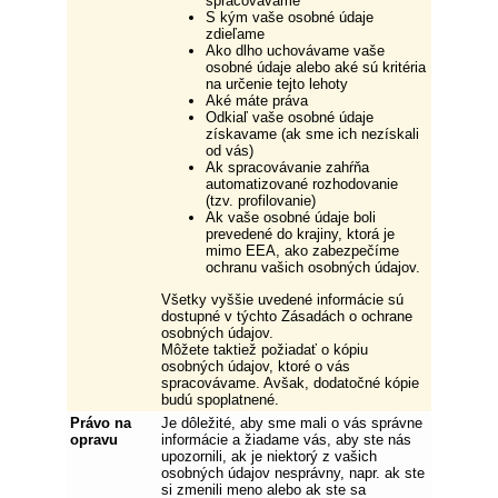
spracovávame
S kým vaše osobné údaje
zdieľame
Ako dlho uchovávame vaše
osobné údaje alebo aké sú kritéria
na určenie tejto lehoty
Aké máte práva
Odkiaľ vaše osobné údaje
získavame (ak sme ich nezískali
od vás)
Ak spracovávanie zahŕňa
automatizované rozhodovanie
(tzv. profilovanie)
Ak vaše osobné údaje boli
prevedené do krajiny, ktorá je
mimo EEA, ako zabezpečíme
ochranu vašich osobných údajov.
Všetky vyššie uvedené informácie sú
dostupné v týchto Zásadách o ochrane
osobných údajov.
Môžete taktiež požiadať o kópiu
osobných údajov, ktoré o vás
spracovávame. Avšak, dodatočné kópie
budú spoplatnené.
Právo na
Je dôležité, aby sme mali o vás správne
opravu
informácie a žiadame vás, aby ste nás
upozornili, ak je niektorý z vašich
osobných údajov nesprávny, napr. ak ste
si zmenili meno alebo ak ste sa