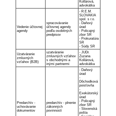
Kollárová,
advokátka
- R.E.M.
SLOVAKIA
spol. s r.o.
spracovávanie
- Daňový
Vedenie účtovnej
účtovnej agendy
úrad
agendy
podľa osobitných
- Policajný
predpisov
zbor SR
- Prokuratúra
SR
- Súdy SR
uzatváranie
- JUDr.
Uzatváranie
zmluvných vzťahov
Zuzana
zmluvných
s obchodnými a
Kollárová,
vzťahov (B2B)
inými partnermi
advokátka
- Daňový
úrad
-
Dôchodková
poisťovňa
-
Exekútorský
úrad
- Policajný
Predarchív -
predarchív - plnenie
zbor SR
uchovávanie
zákonných
- Slovenská
dokumentov
povinností
pošta