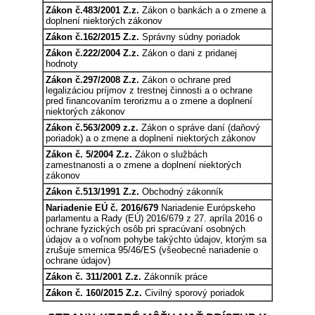
Zákon č.483/2001 Z.z.
Zákon o bankách a o zmene a
doplnení niektorých zákonov
Zákon č.162/2015 Z.z.
Správny súdny poriadok
Zákon č.222/2004 Z.z.
Zákon o dani z pridanej
hodnoty
Zákon č.297/2008 Z.z.
Zákon o ochrane pred
legalizáciou príjmov z trestnej činnosti a o ochrane
pred financovaním terorizmu a o zmene a doplnení
niektorých zákonov
Zákon č.563/2009 z.z.
Zákon o správe daní (daňový
poriadok) a o zmene a doplnení niektorých zákonov
Zákon č. 5/2004 Z.z.
Zákon o službách
zamestnanosti a o zmene a doplnení niektorých
zákonov
Zákon č.513/1991 Z.z.
Obchodný zákonník
Nariadenie EÚ č. 2016/679
Nariadenie Európskeho
parlamentu a Rady (EÚ) 2016/679 z 27. apríla 2016 o
ochrane fyzických osôb pri spracúvaní osobných
údajov a o voľnom pohybe takýchto údajov, ktorým sa
zrušuje smernica 95/46/ES (všeobecné nariadenie o
ochrane údajov)
Zákon č. 311/2001 Z.z.
Zákonník práce
Zákon č. 160/2015 Z.z.
Civilný sporový poriadok