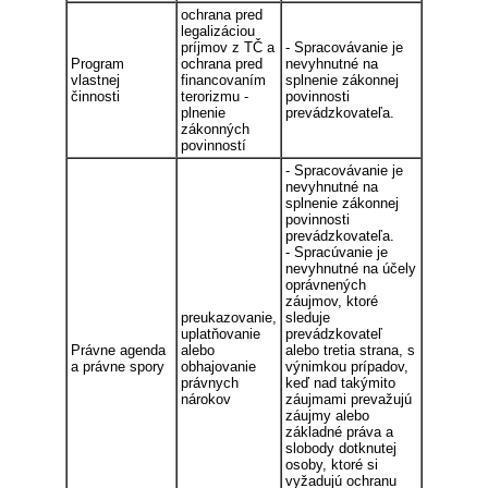
ochrana pred
legalizáciou
príjmov z TČ a
- Spracovávanie je
Program
ochrana pred
nevyhnutné na
vlastnej
financovaním
splnenie zákonnej
činnosti
terorizmu -
povinnosti
plnenie
prevádzkovateľa.
zákonných
povinností
- Spracovávanie je
nevyhnutné na
splnenie zákonnej
povinnosti
prevádzkovateľa.
- Spracúvanie je
nevyhnutné na účely
oprávnených
záujmov, ktoré
preukazovanie,
sleduje
uplatňovanie
prevádzkovateľ
Právne agenda
alebo
alebo tretia strana, s
a právne spory
obhajovanie
výnimkou prípadov,
právnych
keď nad takýmito
nárokov
záujmami prevažujú
záujmy alebo
základné práva a
slobody dotknutej
osoby, ktoré si
vyžadujú ochranu