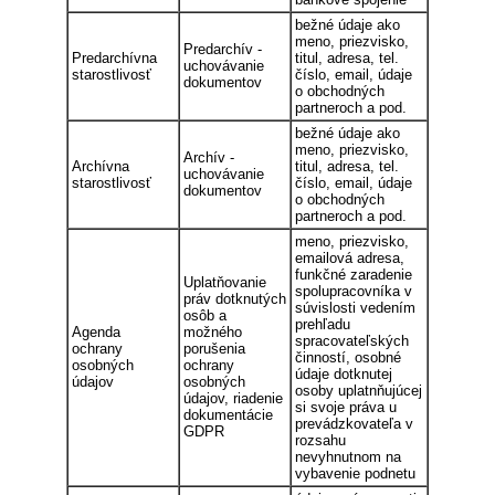
bežné údaje ako
meno, priezvisko,
Predarchív -
Predarchívna
titul, adresa, tel.
uchovávanie
starostlivosť
číslo, email, údaje
dokumentov
o obchodných
partneroch a pod.
bežné údaje ako
meno, priezvisko,
Archív -
Archívna
titul, adresa, tel.
uchovávanie
starostlivosť
číslo, email, údaje
dokumentov
o obchodných
partneroch a pod.
meno, priezvisko,
emailová adresa,
funkčné zaradenie
Uplatňovanie
spolupracovníka v
práv dotknutých
súvislosti vedením
osôb a
prehľadu
Agenda
možného
spracovateľských
ochrany
porušenia
činností, osobné
osobných
ochrany
údaje dotknutej
údajov
osobných
osoby uplatnňujúcej
údajov, riadenie
si svoje práva u
dokumentácie
prevádzkovateľa v
GDPR
rozsahu
nevyhnutnom na
vybavenie podnetu