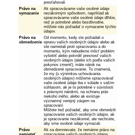
presťahovali.
Právo na
Ak spracovávame vaše osobné údaje
vymazanie
nezákonným spôsobom, napríklad ak
spracovávame vaše osobné údaje dlhšie,
než je potrebné alebo bezdôvodne,
môžete nás požiadať o vymazanie týchto
údajov.
Právo na
Od momentu, kedy ste požiadali o
obmedzenie
opravu vašich osobných údajov alebo ak
ste namietali proti spracovaniu a do
momentu, kým nebudeme môcť problém
vyšetriť alebo potvrdiť presnosť vašich
osobných údajov (alebo ich podľa vašich
pokynov zmeniť), máte nárok na
obmedzené spracovanie. To znamená,
že my (s výnimkou uchovávania
osobných údajov) môžeme spracovávať
vaše osobné údaje iba v súlade s vaším
súhlasom, ak je to potrebné v súvislosti
s právnymi nárokmi, na ochranu práv
niekoho iného, alebo ak existuje
významný verejný záujem na
spracovaní.
Môžete tiež požiadať, aby sme obmedzili
spracovanie vašich osobných údajov, ak
je spracovanie nezákonné, ale nechcete,
aby sme osobné údaje vymazali.
Právo
Ak sa domnievate, že nemáme právo na
namietať
spracovanie vašich osobných údajov,