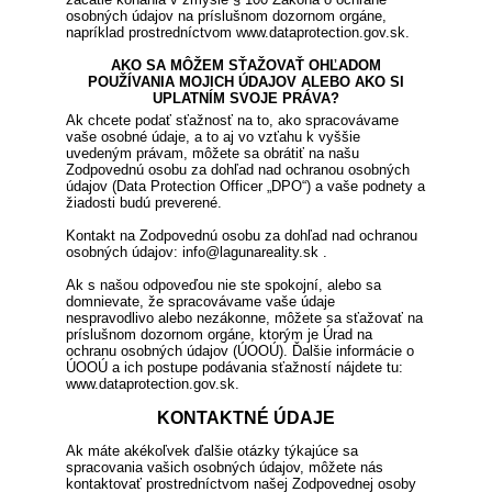
osobných údajov na príslušnom dozornom orgáne,
napríklad prostredníctvom www.dataprotection.gov.sk.
AKO SA MÔŽEM SŤAŽOVAŤ OHĽADOM
POUŽÍVANIA MOJICH ÚDAJOV ALEBO AKO SI
UPLATNÍM SVOJE PRÁVA?
Ak chcete podať sťažnosť na to, ako spracovávame
vaše osobné údaje, a to aj vo vzťahu k vyššie
uvedeným právam, môžete sa obrátiť na našu
Zodpovednú osobu za dohľad nad ochranou osobných
údajov (Data Protection Officer „DPO“) a vaše podnety a
žiadosti budú preverené.
Kontakt na Zodpovednú osobu za dohľad nad ochranou
osobných údajov: info@lagunareality.sk .
Ak s našou odpoveďou nie ste spokojní, alebo sa
domnievate, že spracovávame vaše údaje
nespravodlivo alebo nezákonne, môžete sa sťažovať na
príslušnom dozornom orgáne, ktorým je Úrad na
ochranu osobných údajov (ÚOOÚ). Ďalšie informácie o
ÚOOÚ a ich postupe podávania sťažností nájdete tu:
www.dataprotection.gov.sk.
KONTAKTNÉ ÚDAJE
Ak máte akékoľvek ďalšie otázky týkajúce sa
spracovania vašich osobných údajov, môžete nás
kontaktovať prostredníctvom našej Zodpovednej osoby