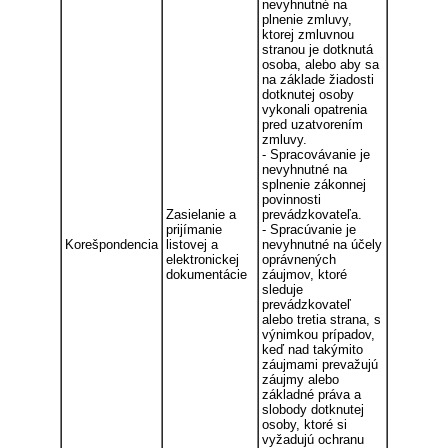
nevyhnutné na
plnenie zmluvy,
ktorej zmluvnou
stranou je dotknutá
osoba, alebo aby sa
na základe žiadosti
dotknutej osoby
vykonali opatrenia
pred uzatvorením
zmluvy.
- Spracovávanie je
nevyhnutné na
splnenie zákonnej
povinnosti
Zasielanie a
prevádzkovateľa.
prijímanie
- Spracúvanie je
Korešpondencia
listovej a
nevyhnutné na účely
elektronickej
oprávnených
dokumentácie
záujmov, ktoré
sleduje
prevádzkovateľ
alebo tretia strana, s
výnimkou prípadov,
keď nad takýmito
záujmami prevažujú
záujmy alebo
základné práva a
slobody dotknutej
osoby, ktoré si
vyžadujú ochranu