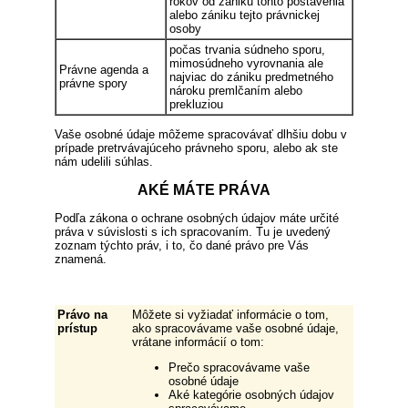
rokov od zániku tohto postavenia
alebo zániku tejto právnickej
osoby
počas trvania súdneho sporu,
mimosúdneho vyrovnania ale
Právne agenda a
najviac do zániku predmetného
právne spory
nároku premlčaním alebo
prekluziou
Vaše osobné údaje môžeme spracovávať dlhšiu dobu v
prípade pretrvávajúceho právneho sporu, alebo ak ste
nám udelili súhlas.
AKÉ MÁTE PRÁVA
Podľa zákona o ochrane osobných údajov máte určité
práva v súvislosti s ich spracovaním. Tu je uvedený
zoznam týchto práv, i to, čo dané právo pre Vás
znamená.
Právo na
Môžete si vyžiadať informácie o tom,
prístup
ako spracovávame vaše osobné údaje,
vrátane informácií o tom:
Prečo spracovávame vaše
osobné údaje
Aké kategórie osobných údajov