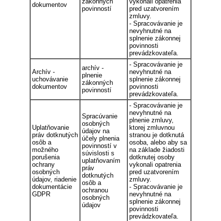
zákonných
vykonali opatrenia
dokumentov
povinností
pred uzatvorením
zmluvy.
- Spracovávanie je
nevyhnutné na
splnenie zákonnej
povinnosti
prevádzkovateľa.
- Spracovávanie je
archív -
Archív -
nevyhnutné na
plnenie
uchovávanie
splnenie zákonnej
zákonných
dokumentov
povinnosti
povinností
prevádzkovateľa.
- Spracovávanie je
nevyhnutné na
Spracúvanie
plnenie zmluvy,
osobných
Uplatňovanie
ktorej zmluvnou
údajov na
práv dotknutých
stranou je dotknutá
účely plnenia
osôb a
osoba, alebo aby sa
povinností v
možného
na základe žiadosti
súvislosti s
porušenia
dotknutej osoby
uplatňovaním
ochrany
vykonali opatrenia
práv
osobných
pred uzatvorením
dotknutých
údajov, riadenie
zmluvy.
osôb a
dokumentácie
- Spracovávanie je
ochranou
GDPR
nevyhnutné na
osobných
splnenie zákonnej
údajov
povinnosti
prevádzkovateľa.