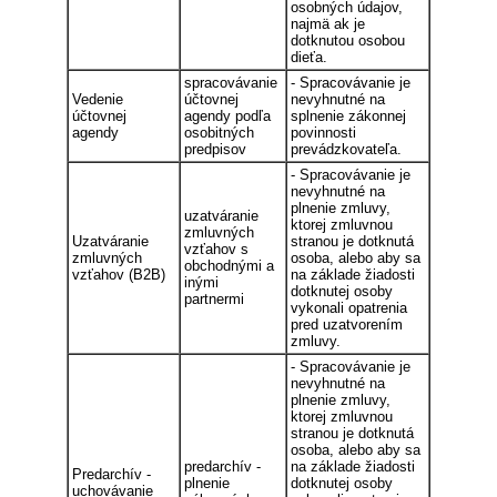
osobných údajov,
najmä ak je
dotknutou osobou
dieťa.
spracovávanie
- Spracovávanie je
Vedenie
účtovnej
nevyhnutné na
účtovnej
agendy podľa
splnenie zákonnej
agendy
osobitných
povinnosti
predpisov
prevádzkovateľa.
- Spracovávanie je
nevyhnutné na
plnenie zmluvy,
uzatváranie
ktorej zmluvnou
zmluvných
Uzatváranie
stranou je dotknutá
vzťahov s
zmluvných
osoba, alebo aby sa
obchodnými a
vzťahov (B2B)
na základe žiadosti
inými
dotknutej osoby
partnermi
vykonali opatrenia
pred uzatvorením
zmluvy.
- Spracovávanie je
nevyhnutné na
plnenie zmluvy,
ktorej zmluvnou
stranou je dotknutá
osoba, alebo aby sa
predarchív -
na základe žiadosti
Predarchív -
plnenie
dotknutej osoby
uchovávanie