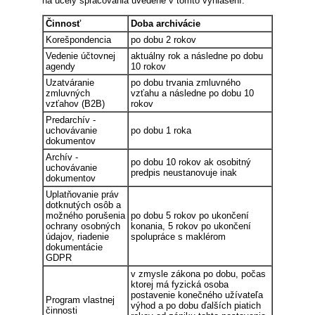
na účely spracovania uvedené v tomto vyhlásení.
Činnosť
Doba archivácie
Korešpondencia
po dobu 2 rokov
Vedenie účtovnej
aktuálny rok a následne po dobu
agendy
10 rokov
Uzatváranie
po dobu trvania zmluvného
zmluvných
vzťahu a následne po dobu 10
vzťahov (B2B)
rokov
Predarchív -
uchovávanie
po dobu 1 roka
dokumentov
Archív -
po dobu 10 rokov ak osobitný
uchovávanie
predpis neustanovuje inak
dokumentov
Uplatňovanie práv
dotknutých osôb a
možného porušenia
po dobu 5 rokov po ukončení
ochrany osobných
konania, 5 rokov po ukončení
údajov, riadenie
spolupráce s maklérom
dokumentácie
GDPR
v zmysle zákona po dobu, počas
ktorej má fyzická osoba
postavenie konečného užívateľa
Program vlastnej
výhod a po dobu ďalších piatich
činnosti