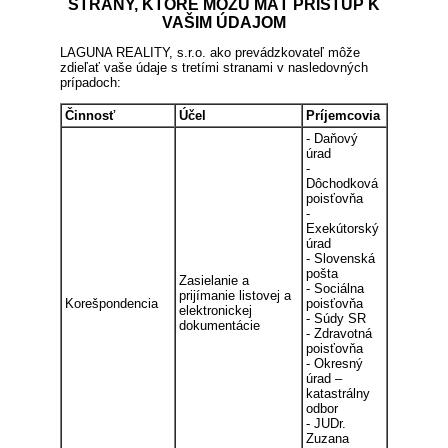
STRANY, KTORÉ MÔŽU MAŤ PRÍSTUP K
VAŠIM ÚDAJOM
LAGUNA REALITY, s.r.o. ako prevádzkovateľ môže
zdieľať vaše údaje s tretími stranami v nasledovných
prípadoch:
Činnosť
Účel
Príjemcovia
- Daňový
úrad
-
Dôchodková
poisťovňa
-
Exekútorský
úrad
- Slovenská
pošta
Zasielanie a
- Sociálna
prijímanie listovej a
Korešpondencia
poisťovňa
elektronickej
- Súdy SR
dokumentácie
- Zdravotná
poisťovňa
- Okresný
úrad –
katastrálny
odbor
- JUDr.
Zuzana