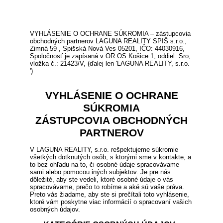
VYHLÁSENIE O OCHRANE SÚKROMIA – zástupcovia
obchodných partnerov LAGUNA REALITY SPIŠ s.r.o.,
Zimná 59 , Spišská Nová Ves 05201, IČO: 44030916,
Spoločnosť je zapísaná v OR OS Košice 1, oddiel: Sro,
vložka č.: 21423/V, (ďalej len 'LAGUNA REALITY, s.r.o.
')
VYHLÁSENIE O OCHRANE
SÚKROMIA
ZÁSTUPCOVIA OBCHODNÝCH
PARTNEROV
V LAGUNA REALITY, s.r.o. rešpektujeme súkromie
všetkých dotknutých osôb, s ktorými sme v kontakte, a
to bez ohľadu na to, či osobné údaje spracovávame
sami alebo pomocou iných subjektov. Je pre nás
dôležité, aby ste vedeli, ktoré osobné údaje o vás
spracovávame, prečo to robíme a aké sú vaše práva.
Preto vás žiadame, aby ste si prečítali toto vyhlásenie,
ktoré vám poskytne viac informácií o spracovaní vašich
osobných údajov.