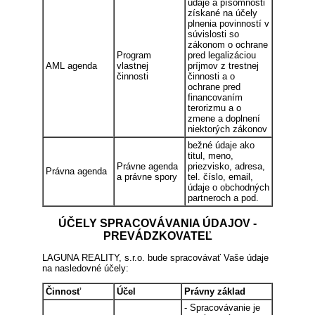
údaje a písomnosti
získané na účely
plnenia povinností v
súvislosti so
zákonom o ochrane
Program
pred legalizáciou
AML agenda
vlastnej
príjmov z trestnej
činnosti
činnosti a o
ochrane pred
financovaním
terorizmu a o
zmene a doplnení
niektorých zákonov
bežné údaje ako
titul, meno,
Právne agenda
priezvisko, adresa,
Právna agenda
a právne spory
tel. číslo, email,
údaje o obchodných
partneroch a pod.
ÚČELY SPRACOVÁVANIA ÚDAJOV -
PREVÁDZKOVATEĽ
LAGUNA REALITY, s.r.o. bude spracovávať Vaše údaje
na nasledovné účely:
Činnosť
Účel
Právny základ
- Spracovávanie je