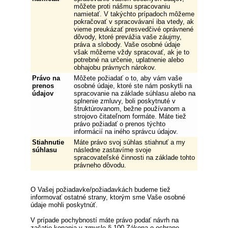
môžete proti nášmu spracovaniu
namietať. V takýchto prípadoch môžeme
pokračovať v spracovávaní iba vtedy, ak
vieme preukázať presvedčivé oprávnené
dôvody, ktoré prevážia vaše záujmy,
práva a slobody. Vaše osobné údaje
však môžeme vždy spracovať, ak je to
potrebné na určenie, uplatnenie alebo
obhajobu právnych nárokov.
Právo na
Môžete požiadať o to, aby vám vaše
prenos
osobné údaje, ktoré ste nám poskytli na
údajov
spracovanie na základe súhlasu alebo na
splnenie zmluvy, boli poskytnuté v
štruktúrovanom, bežne používanom a
strojovo čitateľnom formáte. Máte tiež
právo požiadať o prenos týchto
informácií na iného správcu údajov.
Stiahnutie
Máte právo svoj súhlas stiahnuť a my
súhlasu
následne zastavíme svoje
spracovateľské činnosti na základe tohto
právneho dôvodu.
O Vašej požiadavke/požiadavkách budeme tiež
informovať ostatné strany, ktorým sme Vaše osobné
údaje mohli poskytnúť.
V prípade pochybností máte právo podať návrh na
začatie konania v zmysle § 100 Zákona o ochrane