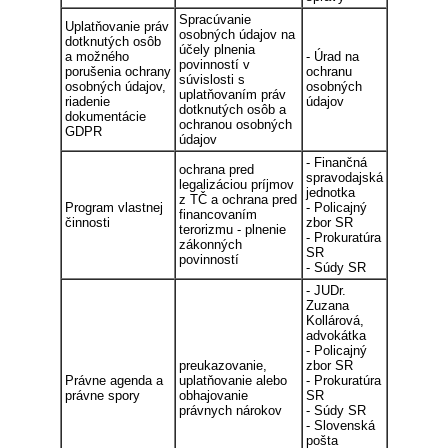
Spracúvanie
Uplatňovanie práv
osobných údajov na
dotknutých osôb
účely plnenia
a možného
- Úrad na
povinností v
porušenia ochrany
ochranu
súvislosti s
osobných údajov,
osobných
uplatňovaním práv
riadenie
údajov
dotknutých osôb a
dokumentácie
ochranou osobných
GDPR
údajov
- Finančná
ochrana pred
spravodajská
legalizáciou príjmov
jednotka
z TČ a ochrana pred
Program vlastnej
- Policajný
financovaním
činnosti
zbor SR
terorizmu - plnenie
- Prokuratúra
zákonných
SR
povinností
- Súdy SR
- JUDr.
Zuzana
Kollárová,
advokátka
- Policajný
preukazovanie,
zbor SR
Právne agenda a
uplatňovanie alebo
- Prokuratúra
právne spory
obhajovanie
SR
právnych nárokov
- Súdy SR
- Slovenská
pošta