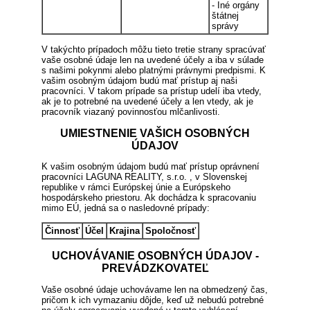
- Iné orgány
štátnej
správy
V takýchto prípadoch môžu tieto tretie strany spracúvať
vaše osobné údaje len na uvedené účely a iba v súlade
s našimi pokynmi alebo platnými právnymi predpismi. K
vašim osobným údajom budú mať prístup aj naši
pracovníci. V takom prípade sa prístup udelí iba vtedy,
ak je to potrebné na uvedené účely a len vtedy, ak je
pracovník viazaný povinnosťou mlčanlivosti.
UMIESTNENIE VAŠICH OSOBNÝCH
ÚDAJOV
K vašim osobným údajom budú mať prístup oprávnení
pracovníci LAGUNA REALITY, s.r.o. , v Slovenskej
republike v rámci Európskej únie a Európskeho
hospodárskeho priestoru. Ak dochádza k spracovaniu
mimo EÚ, jedná sa o nasledovné prípady:
Činnosť
Účel
Krajina
Spoločnosť
UCHOVÁVANIE OSOBNÝCH ÚDAJOV -
PREVÁDZKOVATEĽ
Vaše osobné údaje uchovávame len na obmedzený čas,
pričom k ich vymazaniu dôjde, keď už nebudú potrebné