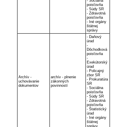
- Sociálna
poisťovňa
- Súdy SR
- Zdravotná
poisťovňa
- Iné orgány
štátnej
správy
- Daňový
úrad
-
Dôchodková
poisťovňa
-
Exekútorský
úrad
- Policajný
zbor SR
Archív -
archív - plnenie
- Prokuratúra
uchovávanie
zákonných
SR
dokumentov
povinností
- Sociálna
poisťovňa
- Súdy SR
- Zdravotná
poisťovňa
- Štatistický
úrad
- Iné orgány
štátnej
správy