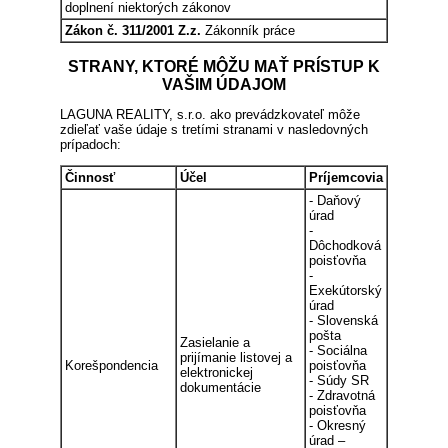
doplnení niektorých zákonov
Zákon č. 311/2001 Z.z.
Zákonník práce
STRANY, KTORÉ MÔŽU MAŤ PRÍSTUP K
VAŠIM ÚDAJOM
LAGUNA REALITY, s.r.o. ako prevádzkovateľ môže
zdieľať vaše údaje s tretími stranami v nasledovných
prípadoch:
Činnosť
Účel
Príjemcovia
- Daňový
úrad
-
Dôchodková
poisťovňa
-
Exekútorský
úrad
- Slovenská
pošta
Zasielanie a
- Sociálna
prijímanie listovej a
Korešpondencia
poisťovňa
elektronickej
- Súdy SR
dokumentácie
- Zdravotná
poisťovňa
- Okresný
úrad –