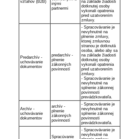
vzťahov (B2B)
na základe žiadosti
inými
dotknutej osoby
partnermi
vykonali opatrenia
pred uzatvorením
zmluvy.
- Spracovávanie je
nevyhnutné na
plnenie zmluvy,
ktorej zmluvnou
stranou je dotknutá
osoba, alebo aby sa
predarchív -
na základe žiadosti
Predarchív -
plnenie
dotknutej osoby
uchovávanie
zákonných
vykonali opatrenia
dokumentov
povinností
pred uzatvorením
zmluvy.
- Spracovávanie je
nevyhnutné na
splnenie zákonnej
povinnosti
prevádzkovateľa.
- Spracovávanie je
archív -
Archív -
nevyhnutné na
plnenie
uchovávanie
splnenie zákonnej
zákonných
dokumentov
povinnosti
povinností
prevádzkovateľa.
- Spracovávanie je
nevyhnutné na
Spracúvanie