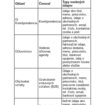
Typy osobných
Oblasť
Činnosť
údajov
údaje ako titul,
meno, priezvisko,
adresa, údaje o
IS
Korešpondencia
obchodných
Korešpondencia
partneroch, email,
tel. číslo, kontaktná
osoba a pod.
údaje o obchodných
partneroch,
fakturačné údaje,
Vedenie
adresa dodania,
Účtovníctvo
účtovnej
meno, priezvisko,
agendy
titul, bankové
spojenie, údaj o
poskytnutom tovare
alebo službe
Údaje o
obchodných
partneroch, meno,
Uzatváranie
Obchodné
priezvisko, titul,
zmluvných
vzťahy
pracovné zaradenie
vzťahov (B2B)
kontaktnej osoby,
tel. číslo, email,
bankové spojenie
bežné údaje ako
meno, priezvisko,