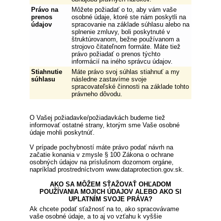
Právo na
Môžete požiadať o to, aby vám vaše
prenos
osobné údaje, ktoré ste nám poskytli na
údajov
spracovanie na základe súhlasu alebo na
splnenie zmluvy, boli poskytnuté v
štruktúrovanom, bežne používanom a
strojovo čitateľnom formáte. Máte tiež
právo požiadať o prenos týchto
informácií na iného správcu údajov.
Stiahnutie
Máte právo svoj súhlas stiahnuť a my
súhlasu
následne zastavíme svoje
spracovateľské činnosti na základe tohto
právneho dôvodu.
O Vašej požiadavke/požiadavkách budeme tiež
informovať ostatné strany, ktorým sme Vaše osobné
údaje mohli poskytnúť.
V prípade pochybností máte právo podať návrh na
začatie konania v zmysle § 100 Zákona o ochrane
osobných údajov na príslušnom dozornom orgáne,
napríklad prostredníctvom www.dataprotection.gov.sk.
AKO SA MÔŽEM SŤAŽOVAŤ OHĽADOM
POUŽÍVANIA MOJICH ÚDAJOV ALEBO AKO SI
UPLATNÍM SVOJE PRÁVA?
Ak chcete podať sťažnosť na to, ako spracovávame
vaše osobné údaje, a to aj vo vzťahu k vyššie