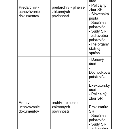
úrad
- Policajný
Predarchív -
predarchív - plnenie
zbor SR
uchovávanie
zákonných
- Slovenská
dokumentov
povinností
pošta
- Sociálna
poisťovňa
- Súdy SR
- Zdravotná
poisťovňa
- Iné orgány
štátnej
správy
- Daňový
úrad
-
Dôchodková
poisťovňa
-
Exekútorský
úrad
- Policajný
zbor SR
Archív -
archív - plnenie
-
uchovávanie
zákonných
Prokuratúra
dokumentov
povinností
SR
- Sociálna
poisťovňa
- Súdy SR
- Zdravotná