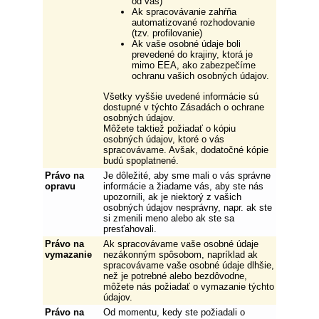
od vás)
Ak spracovávanie zahŕňa
automatizované rozhodovanie
(tzv. profilovanie)
Ak vaše osobné údaje boli
prevedené do krajiny, ktorá je
mimo EEA, ako zabezpečíme
ochranu vašich osobných údajov.
Všetky vyššie uvedené informácie sú
dostupné v týchto Zásadách o ochrane
osobných údajov.
Môžete taktiež požiadať o kópiu
osobných údajov, ktoré o vás
spracovávame. Avšak, dodatočné kópie
budú spoplatnené.
Právo na
Je dôležité, aby sme mali o vás správne
opravu
informácie a žiadame vás, aby ste nás
upozornili, ak je niektorý z vašich
osobných údajov nesprávny, napr. ak ste
si zmenili meno alebo ak ste sa
presťahovali.
Právo na
Ak spracovávame vaše osobné údaje
vymazanie
nezákonným spôsobom, napríklad ak
spracovávame vaše osobné údaje dlhšie,
než je potrebné alebo bezdôvodne,
môžete nás požiadať o vymazanie týchto
údajov.
Právo na
Od momentu, kedy ste požiadali o