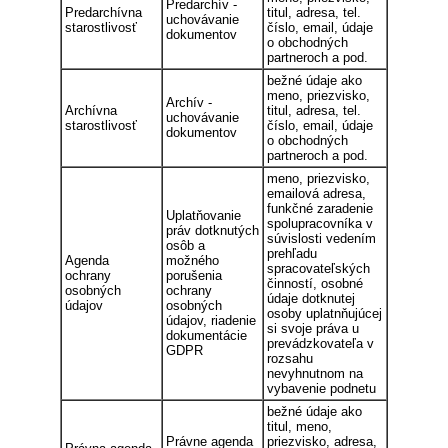
Predarchív -
Predarchívna
titul, adresa, tel.
uchovávanie
starostlivosť
číslo, email, údaje
dokumentov
o obchodných
partneroch a pod.
bežné údaje ako
meno, priezvisko,
Archív -
Archívna
titul, adresa, tel.
uchovávanie
starostlivosť
číslo, email, údaje
dokumentov
o obchodných
partneroch a pod.
meno, priezvisko,
emailová adresa,
funkčné zaradenie
Uplatňovanie
spolupracovníka v
práv dotknutých
súvislosti vedením
osôb a
prehľadu
Agenda
možného
spracovateľských
ochrany
porušenia
činností, osobné
osobných
ochrany
údaje dotknutej
údajov
osobných
osoby uplatnňujúcej
údajov, riadenie
si svoje práva u
dokumentácie
prevádzkovateľa v
GDPR
rozsahu
nevyhnutnom na
vybavenie podnetu
bežné údaje ako
titul, meno,
Právne agenda
priezvisko, adresa,