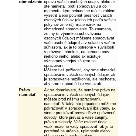
obmedzenie
opravu vašich osobných údajov alebo ak
ste namietali proti spracovaniu a do
momentu, kým nebudeme môcť problém
vyšetriť alebo potvrdiť presnosť vašich
osobných údajov (alebo ich podľa vašich
pokynov zmeniť), máte nárok na
obmedzené spracovanie. To znamená,
že my (s výnimkou uchovávania
osobných údajov) môžeme spracovávať
vaše osobné údaje iba v súlade s vaším
súhlasom, ak je to potrebné v súvislosti
s právnymi nárokmi, na ochranu práv
niekoho iného, alebo ak existuje
významný verejný záujem na
spracovaní.
Môžete tiež požiadať, aby sme obmedzili
spracovanie vašich osobných údajov, ak
je spracovanie nezákonné, ale nechcete,
aby sme osobné údaje vymazali.
Právo
Ak sa domnievate, že nemáme právo na
namietať
spracovanie vašich osobných údajov,
môžete proti nášmu spracovaniu
namietať. V takýchto prípadoch môžeme
pokračovať v spracovávaní iba vtedy, ak
vieme preukázať presvedčivé oprávnené
dôvody, ktoré prevážia vaše záujmy,
práva a slobody. Vaše osobné údaje
však môžeme vždy spracovať, ak je to
potrebné na určenie, uplatnenie alebo
obhajobu právnych nárokov.