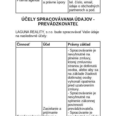
Právna agenda
a právne spory
tel. číslo, email,
údaje o obchodných
partneroch a pod.
ÚČELY SPRACOVÁVANIA ÚDAJOV -
PREVÁDZKOVATEĽ
LAGUNA REALITY, s.r.o. bude spracovávať Vaše údaje
na nasledovné účely:
Činnosť
Účel
Právny základ
- Spracovávanie je
nevyhnutné na
plnenie zmluvy,
ktorej zmluvnou
stranou je dotknutá
osoba, alebo aby sa
na základe žiadosti
dotknutej osoby
vykonali opatrenia
pred uzatvorením
zmluvy.
- Spracovávanie je
nevyhnutné na
splnenie zákonnej
povinnosti
Zasielanie a
prevádzkovateľa.
prijímanie
- Spracúvanie je