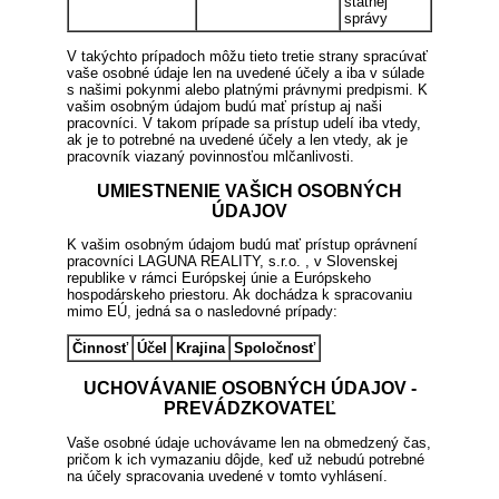
štátnej
správy
V takýchto prípadoch môžu tieto tretie strany spracúvať
vaše osobné údaje len na uvedené účely a iba v súlade
s našimi pokynmi alebo platnými právnymi predpismi. K
vašim osobným údajom budú mať prístup aj naši
pracovníci. V takom prípade sa prístup udelí iba vtedy,
ak je to potrebné na uvedené účely a len vtedy, ak je
pracovník viazaný povinnosťou mlčanlivosti.
UMIESTNENIE VAŠICH OSOBNÝCH
ÚDAJOV
K vašim osobným údajom budú mať prístup oprávnení
pracovníci LAGUNA REALITY, s.r.o. , v Slovenskej
republike v rámci Európskej únie a Európskeho
hospodárskeho priestoru. Ak dochádza k spracovaniu
mimo EÚ, jedná sa o nasledovné prípady:
Činnosť
Účel
Krajina
Spoločnosť
UCHOVÁVANIE OSOBNÝCH ÚDAJOV -
PREVÁDZKOVATEĽ
Vaše osobné údaje uchovávame len na obmedzený čas,
pričom k ich vymazaniu dôjde, keď už nebudú potrebné
na účely spracovania uvedené v tomto vyhlásení.