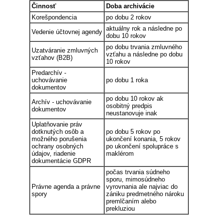
Činnosť
Doba archivácie
Korešpondencia
po dobu 2 rokov
aktuálny rok a následne po
Vedenie účtovnej agendy
dobu 10 rokov
po dobu trvania zmluvného
Uzatváranie zmluvných
vzťahu a následne po dobu
vzťahov (B2B)
10 rokov
Predarchív -
uchovávanie
po dobu 1 roka
dokumentov
po dobu 10 rokov ak
Archív - uchovávanie
osobitný predpis
dokumentov
neustanovuje inak
Uplatňovanie práv
dotknutých osôb a
po dobu 5 rokov po
možného porušenia
ukončení konania, 5 rokov
ochrany osobných
po ukončení spolupráce s
údajov, riadenie
maklérom
dokumentácie GDPR
počas trvania súdneho
sporu, mimosúdneho
Právne agenda a právne
vyrovnania ale najviac do
spory
zániku predmetného nároku
premlčaním alebo
prekluziou