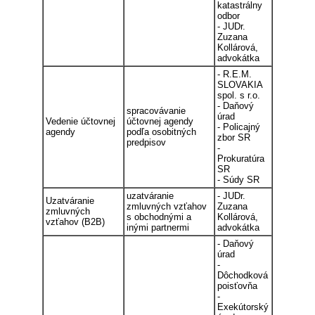
katastrálny
odbor
- JUDr.
Zuzana
Kollárová,
advokátka
- R.E.M.
SLOVAKIA
spol. s r.o.
- Daňový
spracovávanie
úrad
Vedenie účtovnej
účtovnej agendy
- Policajný
agendy
podľa osobitných
zbor SR
predpisov
-
Prokuratúra
SR
- Súdy SR
uzatváranie
- JUDr.
Uzatváranie
zmluvných vzťahov
Zuzana
zmluvných
s obchodnými a
Kollárová,
vzťahov (B2B)
inými partnermi
advokátka
- Daňový
úrad
-
Dôchodková
poisťovňa
-
Exekútorský