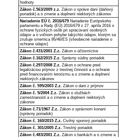
hodnoty
Zákon č.563/2009 z.z.
Zákon o správe daní (daňový
poriadok) a o zmene a doplnení niektorých zákonov
Nariadenie EÚ č. 2016/679
Nariadenie Európskeho
parlamentu a Rady (EÚ) 2016/679 z 27. apríla 2016 o
ochrane fyzických osôb pri spracúvaní osobných
údajov a o voľnom pohybe takýchto údajov, ktorým sa
zrušuje smernica 95/46/ES (všeobecné nariadenie o
ochrane údajov)
Zákon č.431/2001 Z.z.
Zákon o účtovníctve
Zákon č.162/2015 Z.z.
Správny súdny poriadok
Zákon č.297/2008 Z.z.
Zákon o ochrane pred
legalizáciou príjmov z trestnej činnosti a o ochrane
pred financovaním terorizmu a o zmene a doplnení
niektorých zákonov
Zákon č. 595/2003 Z.z.
Zákon o dani z príjmov
Zákon č. 5/2004 Z.z.
Zákon o službách
zamestnanosti a o zmene a doplnení niektorých
zákonov
Zákon č.71/1967 Z.z.
Zákon o správnom konaní
(správny poriadok)
Zákon č. 160/2015 Z.z.
Civilný sporový poriadok
Zákon č. 301/2005 Z.z.
Trestný poriadok
Zákon č.483/2001 Z.z.
Zákon o bankách a o zmene a