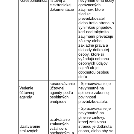
Korešpondencia
listovej a
nevyhnutné na účely
elektronickej
oprávnených
dokumentácie
záujmov, ktoré
sleduje
prevádzkovateľ
alebo tretia strana, s
výnimkou prípadov,
keď nad takýmito
záujmami prevažujú
záujmy alebo
základné práva a
slobody dotknutej
osoby, ktoré si
vyžadujú ochranu
osobných údajov,
najmä ak je
dotknutou osobou
dieťa.
spracovávanie
- Spracovávanie je
Vedenie
účtovnej
nevyhnutné na
účtovnej
agendy podľa
splnenie zákonnej
agendy
osobitných
povinnosti
predpisov
prevádzkovateľa.
- Spracovávanie je
nevyhnutné na
plnenie zmluvy,
uzatváranie
ktorej zmluvnou
zmluvných
Uzatváranie
stranou je dotknutá
vzťahov s
zmluvných
osoba, alebo aby sa
obchodnými a