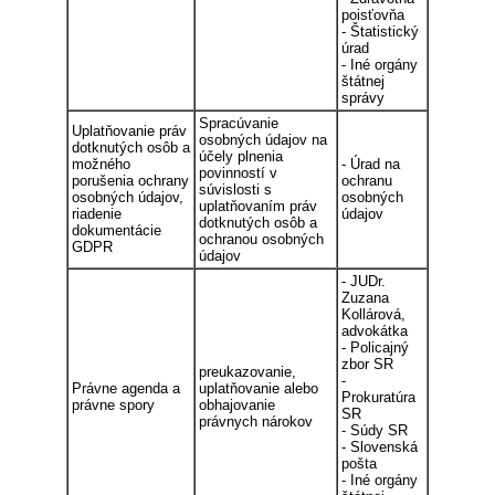
poisťovňa
- Štatistický
úrad
- Iné orgány
štátnej
správy
Spracúvanie
Uplatňovanie práv
osobných údajov na
dotknutých osôb a
účely plnenia
možného
- Úrad na
povinností v
porušenia ochrany
ochranu
súvislosti s
osobných údajov,
osobných
uplatňovaním práv
riadenie
údajov
dotknutých osôb a
dokumentácie
ochranou osobných
GDPR
údajov
- JUDr.
Zuzana
Kollárová,
advokátka
- Policajný
zbor SR
preukazovanie,
-
Právne agenda a
uplatňovanie alebo
Prokuratúra
právne spory
obhajovanie
SR
právnych nárokov
- Súdy SR
- Slovenská
pošta
- Iné orgány