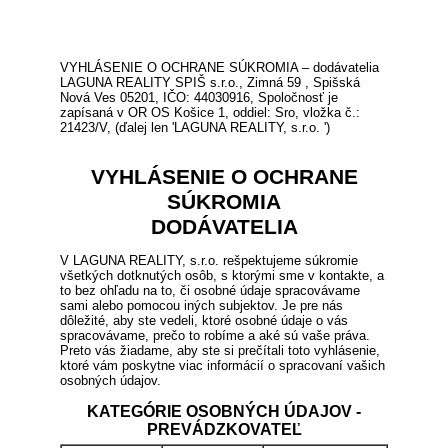
VYHLÁSENIE O OCHRANE SÚKROMIA – dodávatelia
LAGUNA REALITY SPIŠ s.r.o., Zimná 59 , Spišská
Nová Ves 05201, IČO: 44030916, Spoločnosť je
zapísaná v OR OS Košice 1, oddiel: Sro, vložka č.:
21423/V, (ďalej len 'LAGUNA REALITY, s.r.o. ')
VYHLÁSENIE O OCHRANE
SÚKROMIA
DODÁVATELIA
V LAGUNA REALITY, s.r.o. rešpektujeme súkromie
všetkých dotknutých osôb, s ktorými sme v kontakte, a
to bez ohľadu na to, či osobné údaje spracovávame
sami alebo pomocou iných subjektov. Je pre nás
dôležité, aby ste vedeli, ktoré osobné údaje o vás
spracovávame, prečo to robíme a aké sú vaše práva.
Preto vás žiadame, aby ste si prečítali toto vyhlásenie,
ktoré vám poskytne viac informácií o spracovaní vašich
osobných údajov.
KATEGÓRIE OSOBNÝCH ÚDAJOV -
PREVÁDZKOVATEĽ