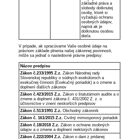
základné práva a
slobody dotknutej
osoby, ktoré si
vyžadujú ochranu
osobných údajov,
najmä ak je
dotknutou osobou
dieťa.
V prípade, ak spracúvame Vaše osobné údaje na
právnom základe plnenia našej zákonnej povinnosti,
môže sa jednať o nasledovné právne predpisy:
Názov predpisu
Zákon č.233/1995 Z.z.
Zákon Národnej rady
Slovenskej republiky o súdnych exekútoroch a
exekučnej činnosti (Exekučný poriadok) a o zmene a
doplnení ďalších zákonov
Zákon č.423/2015 Z.z.
Zákon o štatutárnom audite a o
zmene a doplnení zákona č. 431/2002 Z. z. o
účtovníctve v znení neskorších predpisov
Zákon č.513/1991 Z.z.
Obchodný zákonník
Zákon č. 161/2015 Z.z.
Civilný mimosporový poriadok
Zákon č.18/2018 Z.z.
Zákon o ochrane osobných
údajov a o zmene a doplnení niektorých zákonov
Zákon č.222/2004 Z.z.
Zákon o dani z pridanej