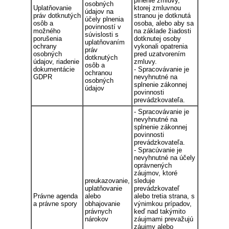
plnenie zmluvy,
osobných
Uplatňovanie
ktorej zmluvnou
údajov na
práv dotknutých
stranou je dotknutá
účely plnenia
osôb a
osoba, alebo aby sa
povinností v
možného
na základe žiadosti
súvislosti s
porušenia
dotknutej osoby
uplatňovaním
ochrany
vykonali opatrenia
práv
osobných
pred uzatvorením
dotknutých
údajov, riadenie
zmluvy.
osôb a
dokumentácie
- Spracovávanie je
ochranou
GDPR
nevyhnutné na
osobných
splnenie zákonnej
údajov
povinnosti
prevádzkovateľa.
- Spracovávanie je
nevyhnutné na
splnenie zákonnej
povinnosti
prevádzkovateľa.
- Spracúvanie je
nevyhnutné na účely
oprávnených
záujmov, ktoré
preukazovanie,
sleduje
uplatňovanie
prevádzkovateľ
Právne agenda
alebo
alebo tretia strana, s
a právne spory
obhajovanie
výnimkou prípadov,
právnych
keď nad takýmito
nárokov
záujmami prevažujú
záujmy alebo