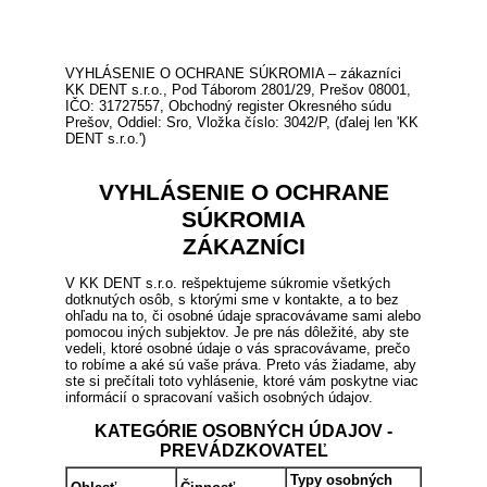
VYHLÁSENIE O OCHRANE SÚKROMIA – zákazníci
KK DENT s.r.o., Pod Táborom 2801/29, Prešov 08001,
IČO: 31727557, Obchodný register Okresného súdu
Prešov, Oddiel: Sro, Vložka číslo: 3042/P, (ďalej len 'KK
DENT s.r.o.')
VYHLÁSENIE O OCHRANE
SÚKROMIA
ZÁKAZNÍCI
V KK DENT s.r.o. rešpektujeme súkromie všetkých
dotknutých osôb, s ktorými sme v kontakte, a to bez
ohľadu na to, či osobné údaje spracovávame sami alebo
pomocou iných subjektov. Je pre nás dôležité, aby ste
vedeli, ktoré osobné údaje o vás spracovávame, prečo
to robíme a aké sú vaše práva. Preto vás žiadame, aby
ste si prečítali toto vyhlásenie, ktoré vám poskytne viac
informácií o spracovaní vašich osobných údajov.
KATEGÓRIE OSOBNÝCH ÚDAJOV -
PREVÁDZKOVATEĽ
Typy osobných