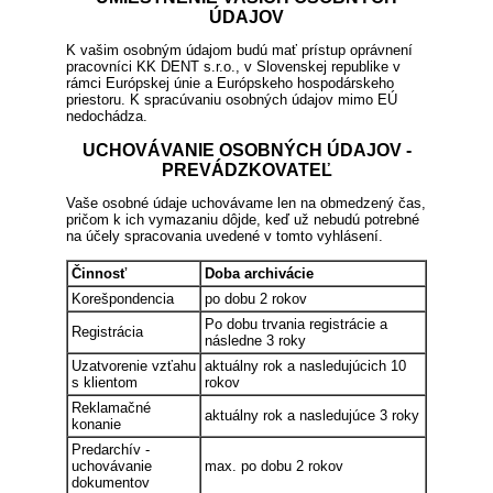
ÚDAJOV
K vašim osobným údajom budú mať prístup oprávnení
pracovníci KK DENT s.r.o., v Slovenskej republike v
rámci Európskej únie a Európskeho hospodárskeho
priestoru. K spracúvaniu osobných údajov mimo EÚ
nedochádza.
UCHOVÁVANIE OSOBNÝCH ÚDAJOV -
PREVÁDZKOVATEĽ
Vaše osobné údaje uchovávame len na obmedzený čas,
pričom k ich vymazaniu dôjde, keď už nebudú potrebné
na účely spracovania uvedené v tomto vyhlásení.
Činnosť
Doba archivácie
Korešpondencia
po dobu 2 rokov
Po dobu trvania registrácie a
Registrácia
následne 3 roky
Uzatvorenie vzťahu
aktuálny rok a nasledujúcich 10
s klientom
rokov
Reklamačné
aktuálny rok a nasledujúce 3 roky
konanie
Predarchív -
uchovávanie
max. po dobu 2 rokov
dokumentov