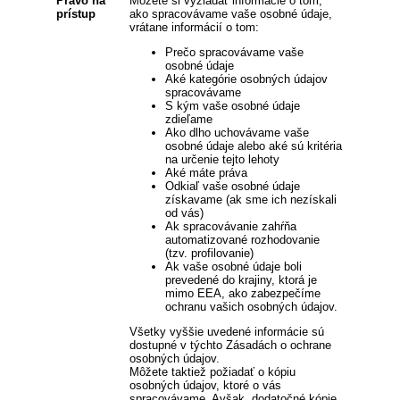
Právo na
Môžete si vyžiadať informácie o tom,
prístup
ako spracovávame vaše osobné údaje,
vrátane informácií o tom:
Prečo spracovávame vaše
osobné údaje
Aké kategórie osobných údajov
spracovávame
S kým vaše osobné údaje
zdieľame
Ako dlho uchovávame vaše
osobné údaje alebo aké sú kritéria
na určenie tejto lehoty
Aké máte práva
Odkiaľ vaše osobné údaje
získavame (ak sme ich nezískali
od vás)
Ak spracovávanie zahŕňa
automatizované rozhodovanie
(tzv. profilovanie)
Ak vaše osobné údaje boli
prevedené do krajiny, ktorá je
mimo EEA, ako zabezpečíme
ochranu vašich osobných údajov.
Všetky vyššie uvedené informácie sú
dostupné v týchto Zásadách o ochrane
osobných údajov.
Môžete taktiež požiadať o kópiu
osobných údajov, ktoré o vás
spracovávame. Avšak, dodatočné kópie