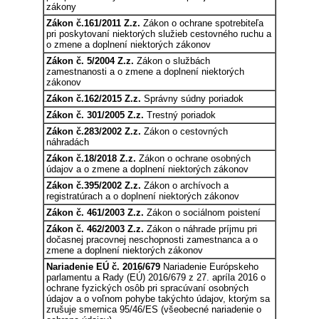
zákony
Zákon č.161/2011 Z.z.
Zákon o ochrane spotrebiteľa
pri poskytovaní niektorých služieb cestovného ruchu a
o zmene a doplnení niektorých zákonov
Zákon č. 5/2004 Z.z.
Zákon o službách
zamestnanosti a o zmene a doplnení niektorých
zákonov
Zákon č.162/2015 Z.z.
Správny súdny poriadok
Zákon č. 301/2005 Z.z.
Trestný poriadok
Zákon č.283/2002 Z.z.
Zákon o cestovných
náhradách
Zákon č.18/2018 Z.z.
Zákon o ochrane osobných
údajov a o zmene a doplnení niektorých zákonov
Zákon č.395/2002 Z.z.
Zákon o archívoch a
registratúrach a o doplnení niektorých zákonov
Zákon č. 461/2003 Z.z.
Zákon o sociálnom poistení
Zákon č. 462/2003 Z.z.
Zákon o náhrade príjmu pri
dočasnej pracovnej neschopnosti zamestnanca a o
zmene a doplnení niektorých zákonov
Nariadenie EÚ č. 2016/679
Nariadenie Európskeho
parlamentu a Rady (EÚ) 2016/679 z 27. apríla 2016 o
ochrane fyzických osôb pri spracúvaní osobných
údajov a o voľnom pohybe takýchto údajov, ktorým sa
zrušuje smernica 95/46/ES (všeobecné nariadenie o