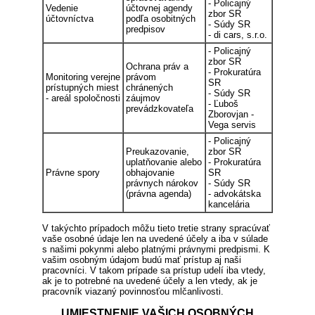
- Policajný
Vedenie
účtovnej agendy
zbor SR
účtovníctva
podľa osobitných
- Súdy SR
predpisov
- di cars, s.r.o.
- Policajný
zbor SR
Ochrana práv a
- Prokuratúra
Monitoring verejne
právom
SR
prístupných miest
chránených
- Súdy SR
- areál spoločnosti
záujmov
- Ľuboš
prevádzkovateľa
Zborovjan -
Vega servis
- Policajný
Preukazovanie,
zbor SR
uplatňovanie alebo
- Prokuratúra
Právne spory
obhajovanie
SR
právnych nárokov
- Súdy SR
(právna agenda)
- advokátska
kancelária
V takýchto prípadoch môžu tieto tretie strany spracúvať
vaše osobné údaje len na uvedené účely a iba v súlade
s našimi pokynmi alebo platnými právnymi predpismi. K
vašim osobným údajom budú mať prístup aj naši
pracovníci. V takom prípade sa prístup udelí iba vtedy,
ak je to potrebné na uvedené účely a len vtedy, ak je
pracovník viazaný povinnosťou mlčanlivosti.
UMIESTNENIE VAŠICH OSOBNÝCH