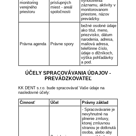
vyhotovenia
monitoring
prístupných
záznamu, aktivity v
verejného
miest - areál
monitorovanom
priestoru
spoločnosti
priestore, názov
prevádzky.
bežné osobné údaje
ako titul, meno,
priezvisko, dátum
narodenia, adresa,
Právna agenda
Právne spory
mailová adresa,
telefónne číslo,
údaje o dlžníkoch,
výška pohľadávky
a pod.
ÚČELY SPRACOVÁVANIA ÚDAJOV -
PREVÁDZKOVATEĽ
KK DENT s.r.o. bude spracovávať Vaše údaje na
nasledovné účely:
Činnosť
Účel
Právny základ
- Spracovávanie je
nevyhnutné na
plnenie zmluvy,
ktorej zmluvnou
stranou je dotknutá
osoba, alebo aby