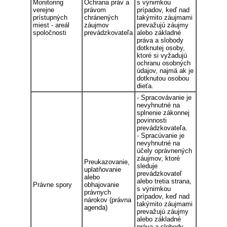
Monitoring
Ochrana práv a
s výnimkou
verejne
právom
prípadov, keď nad
prístupných
chránených
takýmito záujmami
miest - areál
záujmov
prevažujú záujmy
spoločnosti
prevádzkovateľa
alebo základné
práva a slobody
dotknutej osoby,
ktoré si vyžadujú
ochranu osobných
údajov, najmä ak je
dotknutou osobou
dieťa.
- Spracovávanie je
nevyhnutné na
splnenie zákonnej
povinnosti
prevádzkovateľa.
- Spracúvanie je
nevyhnutné na
účely oprávnených
záujmov, ktoré
Preukazovanie,
sleduje
uplatňovanie
prevádzkovateľ
alebo
alebo tretia strana,
Právne spory
obhajovanie
s výnimkou
právnych
prípadov, keď nad
nárokov (právna
takýmito záujmami
agenda)
prevažujú záujmy
alebo základné
práva a slobody