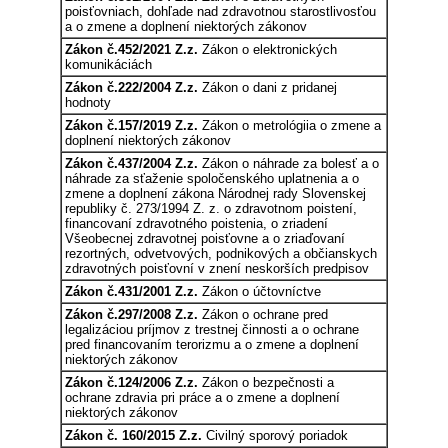
poisťovniach, dohľade nad zdravotnou starostlivosťou
a o zmene a doplnení niektorých zákonov
Zákon č.452/2021 Z.z.
Zákon o elektronických
komunikáciách
Zákon č.222/2004 Z.z.
Zákon o dani z pridanej
hodnoty
Zákon č.157/2019 Z.z.
Zákon o metrológiia o zmene a
doplnení niektorých zákonov
Zákon č.437/2004 Z.z.
Zákon o náhrade za bolesť a o
náhrade za sťaženie spoločenského uplatnenia a o
zmene a doplnení zákona Národnej rady Slovenskej
republiky č. 273/1994 Z. z. o zdravotnom poistení,
financovaní zdravotného poistenia, o zriadení
Všeobecnej zdravotnej poisťovne a o zriaďovaní
rezortných, odvetvových, podnikových a občianskych
zdravotných poisťovní v znení neskorších predpisov
Zákon č.431/2001 Z.z.
Zákon o účtovníctve
Zákon č.297/2008 Z.z.
Zákon o ochrane pred
legalizáciou príjmov z trestnej činnosti a o ochrane
pred financovaním terorizmu a o zmene a doplnení
niektorých zákonov
Zákon č.124/2006 Z.z.
Zákon o bezpečnosti a
ochrane zdravia pri práce a o zmene a doplnení
niektorých zákonov
Zákon č. 160/2015 Z.z.
Civilný sporový poriadok