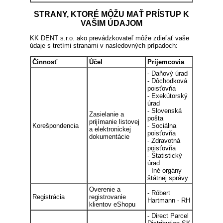
STRANY, KTORÉ MÔŽU MAŤ PRÍSTUP K
VAŠIM ÚDAJOM
KK DENT s.r.o. ako prevádzkovateľ môže zdieľať vaše
údaje s tretími stranami v nasledovných prípadoch:
Činnosť
Účel
Príjemcovia
- Daňový úrad
- Dôchodková
poisťovňa
- Exekútorský
úrad
- Slovenská
Zasielanie a
pošta
prijímanie listovej
Korešpondencia
- Sociálna
a elektronickej
poisťovňa
dokumentácie
- Zdravotná
poisťovňa
- Štatistický
úrad
- Iné orgány
štátnej správy
Overenie a
- Róbert
Registrácia
registrovanie
Hartmann - RH
klientov eShopu
- Direct Parcel