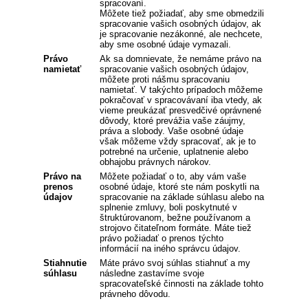
spracovaní.
Môžete tiež požiadať, aby sme obmedzili
spracovanie vašich osobných údajov, ak
je spracovanie nezákonné, ale nechcete,
aby sme osobné údaje vymazali.
Právo
Ak sa domnievate, že nemáme právo na
namietať
spracovanie vašich osobných údajov,
môžete proti nášmu spracovaniu
namietať. V takýchto prípadoch môžeme
pokračovať v spracovávaní iba vtedy, ak
vieme preukázať presvedčivé oprávnené
dôvody, ktoré prevážia vaše záujmy,
práva a slobody. Vaše osobné údaje
však môžeme vždy spracovať, ak je to
potrebné na určenie, uplatnenie alebo
obhajobu právnych nárokov.
Právo na
Môžete požiadať o to, aby vám vaše
prenos
osobné údaje, ktoré ste nám poskytli na
údajov
spracovanie na základe súhlasu alebo na
splnenie zmluvy, boli poskytnuté v
štruktúrovanom, bežne používanom a
strojovo čitateľnom formáte. Máte tiež
právo požiadať o prenos týchto
informácií na iného správcu údajov.
Stiahnutie
Máte právo svoj súhlas stiahnuť a my
súhlasu
následne zastavíme svoje
spracovateľské činnosti na základe tohto
právneho dôvodu.