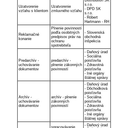
Distribution SK
s.r.o.
Uzatvorenie
Uzatvorenie
- DPD SK
vzťahu s klientom
zmluvného vzťahu
s.r.o.
- Róbert
Hartmann - RH
Plnenie povinností
podľa osobitných
- Slovenská
Reklamačné
predpisov práv na
obchodná
konanie
ochranu
inšpekcia
spotrebiteľa
- Daňový úrad
- Sociálna
Predarchív -
predarchív -
poisťovňa
uchovávanie
plnenie zákonných
- Zdravotná
dokumentov
povinností
poisťovňa
- Iné orgány
štátnej správy
- Daňový úrad
- Dôchodková
poisťovňa
Archív -
archív - plnenie
- Sociálna
uchovávanie
zákonných
poisťovňa
dokumentov
povinností
- Zdravotná
poisťovňa
- Iné orgány
štátnej správy
- Daňový úrad
spracovávanie