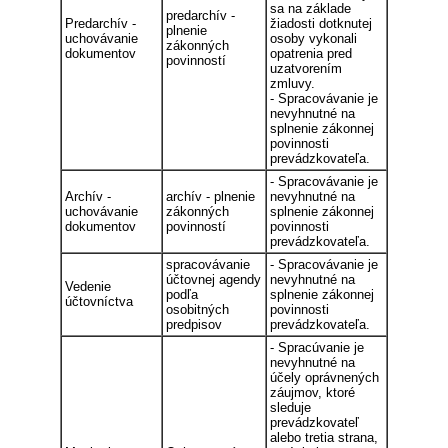
sa na základe
predarchív -
Predarchív -
žiadosti dotknutej
plnenie
uchovávanie
osoby vykonali
zákonných
dokumentov
opatrenia pred
povinností
uzatvorením
zmluvy.
- Spracovávanie je
nevyhnutné na
splnenie zákonnej
povinnosti
prevádzkovateľa.
- Spracovávanie je
Archív -
archív - plnenie
nevyhnutné na
uchovávanie
zákonných
splnenie zákonnej
dokumentov
povinností
povinnosti
prevádzkovateľa.
spracovávanie
- Spracovávanie je
účtovnej agendy
nevyhnutné na
Vedenie
podľa
splnenie zákonnej
účtovníctva
osobitných
povinnosti
predpisov
prevádzkovateľa.
- Spracúvanie je
nevyhnutné na
účely oprávnených
záujmov, ktoré
sleduje
prevádzkovateľ
alebo tretia strana,