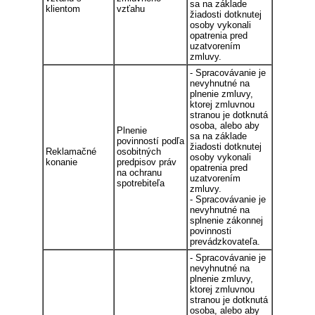
sa na základe
klientom
vzťahu
žiadosti dotknutej
osoby vykonali
opatrenia pred
uzatvorením
zmluvy.
- Spracovávanie je
nevyhnutné na
plnenie zmluvy,
ktorej zmluvnou
stranou je dotknutá
osoba, alebo aby
Plnenie
sa na základe
povinností podľa
žiadosti dotknutej
Reklamačné
osobitných
osoby vykonali
konanie
predpisov práv
opatrenia pred
na ochranu
uzatvorením
spotrebiteľa
zmluvy.
- Spracovávanie je
nevyhnutné na
splnenie zákonnej
povinnosti
prevádzkovateľa.
- Spracovávanie je
nevyhnutné na
plnenie zmluvy,
ktorej zmluvnou
stranou je dotknutá
osoba, alebo aby