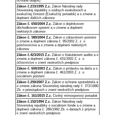
ochrane údajov)
Zákon č.233/1995 Z.z.
Zákon Národnej rady
Slovenskej republiky o súdnych exekútoroch a
exekučnej činnosti (Exekučný poriadok) a o zmene a
doplnení ďalších zákonov
Zákon č. 650/2004 Z.z.
Zákon o doplnkovom
dôchodkovom sporení a o zmene a doplnení
niektorých zákonov
Zákon č. 580/2004 Z.z.
Zákon o zdravotnom poistení
o zmene a doplnení zákona č. 95/2002 Z. z. o
poisťovníctve a o zmene a doplnení niektorých
zákonov
Zákon č.423/2015 Z.z.
Zákon o štatutárnom audite a o
zmene a doplnení zákona č. 431/2002 Z. z. o
účtovníctve v znení neskorších predpisov
Zákon č. 600/2003 Z.z.
Zákon o prídavku na dieťa a o
zmene a doplnení zákona č. 461/2003 Z. z. o
sociálnom poistení
Zákon č.250/2007 Z.z.
Zákon o ochrane spotrebiteľa a
o zmene zákona Slovenskej národnej rady č. 372/1990
Zb. o priestupkoch v znení neskorších predpisov
Zákon č. 161/2015 Z.z.
Civilný mimosporový poriadok
Zákon č.152/1994 Z.z.
Zákon Národnej rady
Slovenskej republiky o sociálnom fonde a o zmene a
doplnení zákona č. 286/1992 Zb. o daniach z príjmov
v znení neskorších predpisov