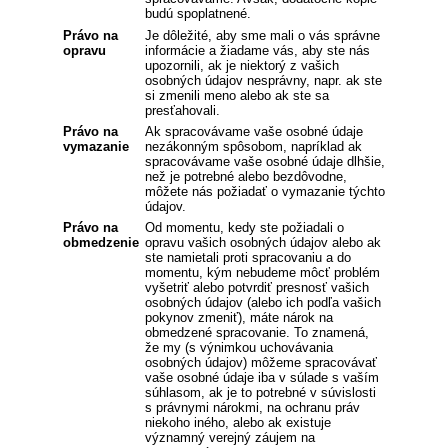
budú spoplatnené.
Právo na
Je dôležité, aby sme mali o vás správne
opravu
informácie a žiadame vás, aby ste nás
upozornili, ak je niektorý z vašich
osobných údajov nesprávny, napr. ak ste
si zmenili meno alebo ak ste sa
presťahovali.
Právo na
Ak spracovávame vaše osobné údaje
vymazanie
nezákonným spôsobom, napríklad ak
spracovávame vaše osobné údaje dlhšie,
než je potrebné alebo bezdôvodne,
môžete nás požiadať o vymazanie týchto
údajov.
Právo na
Od momentu, kedy ste požiadali o
obmedzenie
opravu vašich osobných údajov alebo ak
ste namietali proti spracovaniu a do
momentu, kým nebudeme môcť problém
vyšetriť alebo potvrdiť presnosť vašich
osobných údajov (alebo ich podľa vašich
pokynov zmeniť), máte nárok na
obmedzené spracovanie. To znamená,
že my (s výnimkou uchovávania
osobných údajov) môžeme spracovávať
vaše osobné údaje iba v súlade s vaším
súhlasom, ak je to potrebné v súvislosti
s právnymi nárokmi, na ochranu práv
niekoho iného, alebo ak existuje
významný verejný záujem na