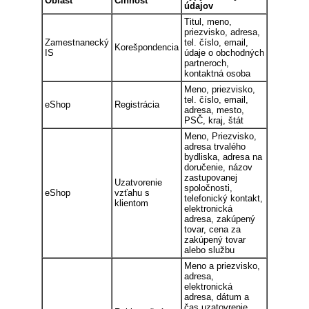
Oblasť
Činnosť
údajov
Titul, meno,
priezvisko, adresa,
Zamestnanecký
tel. číslo, email,
Korešpondencia
IS
údaje o obchodných
partneroch,
kontaktná osoba
Meno, priezvisko,
tel. číslo, email,
eShop
Registrácia
adresa, mesto,
PSČ, kraj, štát
Meno, Priezvisko,
adresa trvalého
bydliska, adresa na
doručenie, názov
zastupovanej
Uzatvorenie
spoločnosti,
eShop
vzťahu s
telefonický kontakt,
klientom
elektronická
adresa, zakúpený
tovar, cena za
zakúpený tovar
alebo službu
Meno a priezvisko,
adresa,
elektronická
adresa, dátum a
čas uzatovrenie