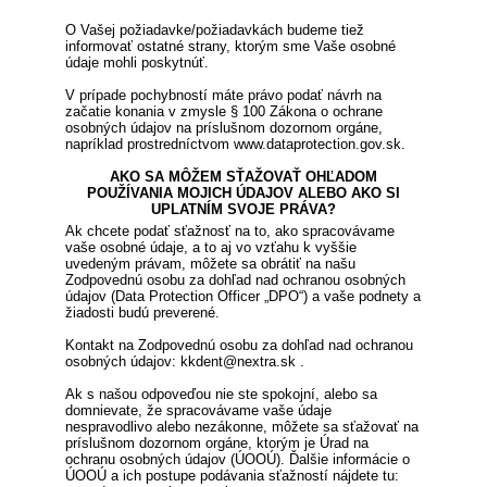
O Vašej požiadavke/požiadavkách budeme tiež
informovať ostatné strany, ktorým sme Vaše osobné
údaje mohli poskytnúť.
V prípade pochybností máte právo podať návrh na
začatie konania v zmysle § 100 Zákona o ochrane
osobných údajov na príslušnom dozornom orgáne,
napríklad prostredníctvom www.dataprotection.gov.sk.
AKO SA MÔŽEM SŤAŽOVAŤ OHĽADOM
POUŽÍVANIA MOJICH ÚDAJOV ALEBO AKO SI
UPLATNÍM SVOJE PRÁVA?
Ak chcete podať sťažnosť na to, ako spracovávame
vaše osobné údaje, a to aj vo vzťahu k vyššie
uvedeným právam, môžete sa obrátiť na našu
Zodpovednú osobu za dohľad nad ochranou osobných
údajov (Data Protection Officer „DPO“) a vaše podnety a
žiadosti budú preverené.
Kontakt na Zodpovednú osobu za dohľad nad ochranou
osobných údajov: kkdent@nextra.sk .
Ak s našou odpoveďou nie ste spokojní, alebo sa
domnievate, že spracovávame vaše údaje
nespravodlivo alebo nezákonne, môžete sa sťažovať na
príslušnom dozornom orgáne, ktorým je Úrad na
ochranu osobných údajov (ÚOOÚ). Ďalšie informácie o
ÚOOÚ a ich postupe podávania sťažností nájdete tu: