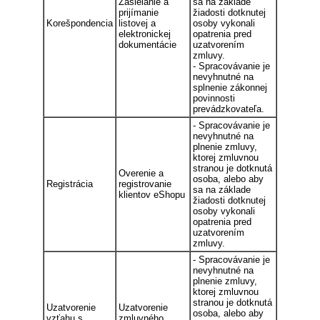
Zasielanie a
sa na základe
prijímanie
žiadosti dotknutej
Korešpondencia
listovej a
osoby vykonali
elektronickej
opatrenia pred
dokumentácie
uzatvorením
zmluvy.
- Spracovávanie je
nevyhnutné na
splnenie zákonnej
povinnosti
prevádzkovateľa.
- Spracovávanie je
nevyhnutné na
plnenie zmluvy,
ktorej zmluvnou
stranou je dotknutá
Overenie a
osoba, alebo aby
Registrácia
registrovanie
sa na základe
klientov eShopu
žiadosti dotknutej
osoby vykonali
opatrenia pred
uzatvorením
zmluvy.
- Spracovávanie je
nevyhnutné na
plnenie zmluvy,
ktorej zmluvnou
stranou je dotknutá
Uzatvorenie
Uzatvorenie
osoba, alebo aby
vzťahu s
zmluvného