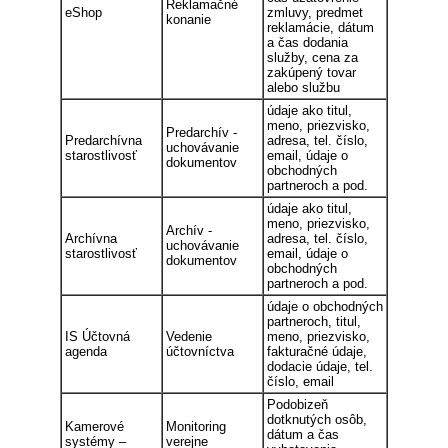
Reklamačné
eShop
zmluvy, predmet
konanie
reklamácie, dátum
a čas dodania
služby, cena za
zakúpený tovar
alebo službu
údaje ako titul,
meno, priezvisko,
Predarchív -
Predarchívna
adresa, tel. číslo,
uchovávanie
starostlivosť
email, údaje o
dokumentov
obchodných
partneroch a pod.
údaje ako titul,
meno, priezvisko,
Archív -
Archívna
adresa, tel. číslo,
uchovávanie
starostlivosť
email, údaje o
dokumentov
obchodných
partneroch a pod.
údaje o obchodných
partneroch, titul,
IS Účtovná
Vedenie
meno, priezvisko,
agenda
účtovníctva
fakturačné údaje,
dodacie údaje, tel.
číslo, email
Podobizeň
dotknutých osôb,
Kamerové
Monitoring
dátum a čas
systémy –
verejne