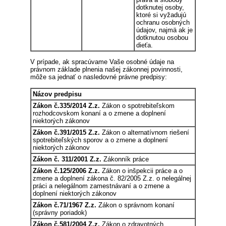
dotknutej osoby,
ktoré si vyžadujú
ochranu osobných
údajov, najmä ak je
dotknutou osobou
dieťa.
V prípade, ak spracúvame Vaše osobné údaje na
právnom základe plnenia našej zákonnej povinnosti,
môže sa jednať o nasledovné právne predpisy:
Názov predpisu
Zákon č.335/2014 Z.z.
Zákon o spotrebiteľskom
rozhodcovskom konaní a o zmene a doplnení
niektorých zákonov
Zákon č.391/2015 Z.z.
Zákon o alternatívnom riešení
spotrebiteľských sporov a o zmene a doplnení
niektorých zákonov
Zákon č. 311/2001 Z.z.
Zákonník práce
Zákon č.125/2006 Z.z.
Zákon o inšpekcii práce a o
zmene a doplnení zákona č. 82/2005 Z.z. o nelegálnej
práci a nelegálnom zamestnávaní a o zmene a
doplnení niektorých zákonov
Zákon č.71/1967 Z.z.
Zákon o správnom konaní
(správny poriadok)
Zákon č.581/2004 Z.z.
Zákon o zdravotných