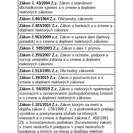
Zákon č. 43/2004 Z.z.
Zákon o starobnom
dôchodkovom sporení a o zmene a doplnení
niektorých zákonov
Zákon č.40/1964 Z.z.
Občiansky zákonník
Zákon č.483/2001 Z.z.
Zákon o bankách a o zmene a
doplnení niektorých zákonov
Zákon č.563/2009 z.z.
Zákon o správe daní (daňový
poriadok) a o zmene a doplnení niektorých zákonov
Zákon č. 595/2003 Z.z.
Zákon o dani z príjmov
Zákon č.355/2007 Z.z.
Zákon o ochrane, podpore a
rozvoji verejného zdravia a o zmene a doplnení
niektorých zákonov
Zákon č.513/1991 Z.z.
Obchodný zákonník
Zákon č.39/2015 Z.z.
Zákon o poisťovníctve a o
zmene a doplnení niektorých zákonov
Zákon č. 54/2019 Z.z.
Zákon o niektorých opatreniach
súvisiacich s oznamovaním protispoločenskej činnosti
a o zmene a doplnení niektorých zákonov
Zákon č.101/2014 Z.z.
Zákon ktorým sa mení a
dopĺňa zákon č. 178/1998 Z. z. o podmienkach predaja
výrobkov a poskytovania služieb na trhových
miestach a o zmene a doplnení zákona č. 455/1991
Zb. o živnostenskom podnikaní (živnostenský zákon)
v znení neskorších predpisov v znení neskorších
predpisov a ktorým sa menia a dopĺňajú niektoré