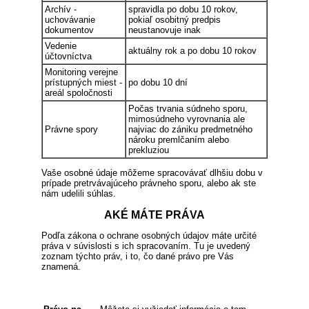
Archív -
spravidla po dobu 10 rokov,
uchovávanie
pokiaľ osobitný predpis
dokumentov
neustanovuje inak
Vedenie
aktuálny rok a po dobu 10 rokov
účtovníctva
Monitoring verejne
prístupných miest -
po dobu 10 dní
areál spoločnosti
Počas trvania súdneho sporu,
mimosúdneho vyrovnania ale
Právne spory
najviac do zániku predmetného
nároku premlčaním alebo
prekluziou
Vaše osobné údaje môžeme spracovávať dlhšiu dobu v
prípade pretrvávajúceho právneho sporu, alebo ak ste
nám udelili súhlas.
AKÉ MÁTE PRÁVA
Podľa zákona o ochrane osobných údajov máte určité
práva v súvislosti s ich spracovaním. Tu je uvedený
zoznam týchto práv, i to, čo dané právo pre Vás
znamená.