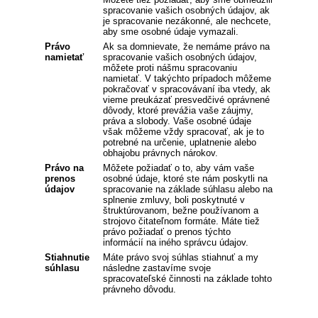
spracovanie vašich osobných údajov, ak
je spracovanie nezákonné, ale nechcete,
aby sme osobné údaje vymazali.
Právo
Ak sa domnievate, že nemáme právo na
namietať
spracovanie vašich osobných údajov,
môžete proti nášmu spracovaniu
namietať. V takýchto prípadoch môžeme
pokračovať v spracovávaní iba vtedy, ak
vieme preukázať presvedčivé oprávnené
dôvody, ktoré prevážia vaše záujmy,
práva a slobody. Vaše osobné údaje
však môžeme vždy spracovať, ak je to
potrebné na určenie, uplatnenie alebo
obhajobu právnych nárokov.
Právo na
Môžete požiadať o to, aby vám vaše
prenos
osobné údaje, ktoré ste nám poskytli na
údajov
spracovanie na základe súhlasu alebo na
splnenie zmluvy, boli poskytnuté v
štruktúrovanom, bežne používanom a
strojovo čitateľnom formáte. Máte tiež
právo požiadať o prenos týchto
informácií na iného správcu údajov.
Stiahnutie
Máte právo svoj súhlas stiahnuť a my
súhlasu
následne zastavíme svoje
spracovateľské činnosti na základe tohto
právneho dôvodu.