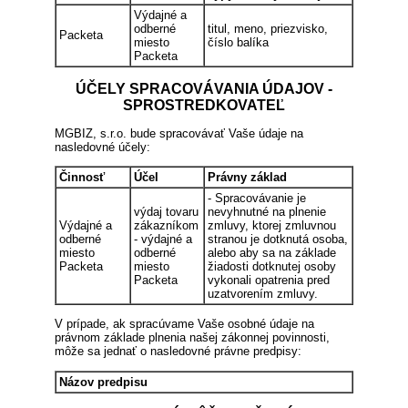
Výdajné a
odberné
titul, meno, priezvisko,
Packeta
miesto
číslo balíka
Packeta
ÚČELY SPRACOVÁVANIA ÚDAJOV -
SPROSTREDKOVATEĽ
MGBIZ, s.r.o. bude spracovávať Vaše údaje na
nasledovné účely:
Činnosť
Účel
Právny základ
- Spracovávanie je
výdaj tovaru
nevyhnutné na plnenie
Výdajné a
zákazníkom
zmluvy, ktorej zmluvnou
odberné
- výdajné a
stranou je dotknutá osoba,
miesto
odberné
alebo aby sa na základe
Packeta
miesto
žiadosti dotknutej osoby
Packeta
vykonali opatrenia pred
uzatvorením zmluvy.
V prípade, ak spracúvame Vaše osobné údaje na
právnom základe plnenia našej zákonnej povinnosti,
môže sa jednať o nasledovné právne predpisy:
Názov predpisu