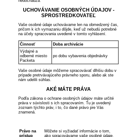
nedochádza.
UCHOVÁVANIE OSOBNÝCH ÚDAJOV -
SPROSTREDKOVATEĽ
Vaše osobné údaje uchovávame len na obmedzený čas,
pričom k ich vymazaniu dôjde, keď už nebudú potrebné
na účely spracovania uvedené v tomto vyhlásení.
Činnosť
Doba archivácie
Výdajné a
odberné miesto
po dobu vybavenia objednávky
Packeta
Vaše osobné údaje môžeme spracovávať dlhšiu dobu v
prípade pretrvávajúceho právneho sporu, alebo ak ste
nám udelili súhlas.
AKÉ MÁTE PRÁVA
Podľa zákona o ochrane osobných údajov máte určité
práva v súvislosti s ich spracovaním. Tu je uvedený
zoznam týchto práv, i to, čo dané právo pre Vás
znamená.
Právo na
Môžete si vyžiadať informácie o tom,
prístup
ako spracovávame vaše osobné údaje,