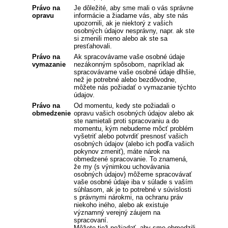
Právo na
Je dôležité, aby sme mali o vás správne
opravu
informácie a žiadame vás, aby ste nás
upozornili, ak je niektorý z vašich
osobných údajov nesprávny, napr. ak ste
si zmenili meno alebo ak ste sa
presťahovali.
Právo na
Ak spracovávame vaše osobné údaje
vymazanie
nezákonným spôsobom, napríklad ak
spracovávame vaše osobné údaje dlhšie,
než je potrebné alebo bezdôvodne,
môžete nás požiadať o vymazanie týchto
údajov.
Právo na
Od momentu, kedy ste požiadali o
obmedzenie
opravu vašich osobných údajov alebo ak
ste namietali proti spracovaniu a do
momentu, kým nebudeme môcť problém
vyšetriť alebo potvrdiť presnosť vašich
osobných údajov (alebo ich podľa vašich
pokynov zmeniť), máte nárok na
obmedzené spracovanie. To znamená,
že my (s výnimkou uchovávania
osobných údajov) môžeme spracovávať
vaše osobné údaje iba v súlade s vaším
súhlasom, ak je to potrebné v súvislosti
s právnymi nárokmi, na ochranu práv
niekoho iného, alebo ak existuje
významný verejný záujem na
spracovaní.
Môžete tiež požiadať, aby sme obmedzili