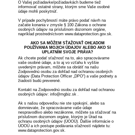
O Vašej požiadavke/požiadavkách budeme tiež
informovať ostatné strany, ktorým sme Vaše osobné
údaje mohli poskytnúť.
V prípade pochybností máte právo podať návrh na
začatie konania v zmysle § 100 Zákona o ochrane
osobných údajov na príslušnom dozornom orgáne,
napríklad prostredníctvom www.dataprotection.gov.sk.
AKO SA MÔŽEM SŤAŽOVAŤ OHĽADOM
POUŽÍVANIA MOJICH ÚDAJOV ALEBO AKO SI
UPLATNÍM SVOJE PRÁVA?
Ak chcete podať sťažnosť na to, ako spracovávame
vaše osobné údaje, a to aj vo vzťahu k vyššie
uvedeným právam, môžete sa obrátiť na našu
Zodpovednú osobu za dohľad nad ochranou osobných
údajov (Data Protection Officer „DPO“) a vaše podnety a
žiadosti budú preverené.
Kontakt na Zodpovednú osobu za dohľad nad ochranou
osobných údajov: info@mgbiz.sk .
Ak s našou odpoveďou nie ste spokojní, alebo sa
domnievate, že spracovávame vaše údaje
nespravodlivo alebo nezákonne, môžete sa sťažovať na
príslušnom dozornom orgáne, ktorým je Úrad na
ochranu osobných údajov (ÚOOÚ). Ďalšie informácie o
ÚOOÚ a ich postupe podávania sťažností nájdete tu:
www.dataprotection.gov.sk.