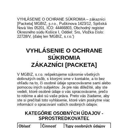
VYHLÁSENIE O OCHRANE SÚKROMIA – zákazníci
[Packeta] MGBIZ, s.r.o., Puškinova 1423/12, Spišská
Nová Ves 05201, IČO: 44466803, Obchodný register
Okresného súdu Košice I, Oddiel: Sro, Vložka číslo:
22728/V, (ďalej len 'MGBIZ, s.r.o.')
VYHLÁSENIE O OCHRANE
SÚKROMIA
ZÁKAZNÍCI [PACKETA]
V MGBIZ, s.r.o. rešpektujeme súkromie všetkých
dotknutých osôb, s ktorými sme v kontakte, a to bez
ohľadu na to, či osobné údaje spracovávame sami alebo
pomocou iných subjektov. Je pre nás dôležité, aby ste
vedeli, ktoré osobné údaje o vás spracovávame, prečo
to robíme a aké sú vaše práva. Preto vás žiadame, aby
ste si prečítali toto vyhlásenie, ktoré vám poskytne viac
informácií o spracovaní vašich osobných údajov.
KATEGÓRIE OSOBNÝCH ÚDAJOV -
SPROSTREDKOVATEĽ
Oblasť
Činnosť
Typy osobných údajov