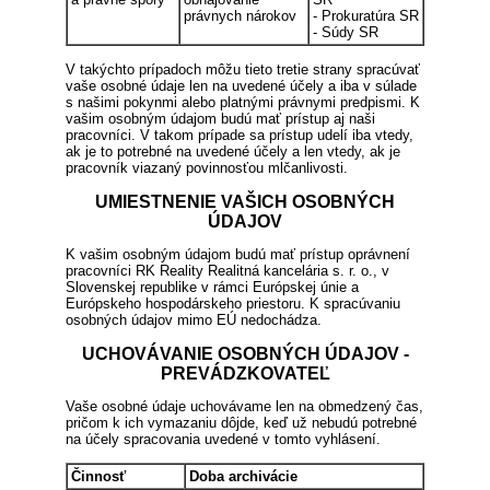
právnych nárokov
- Prokuratúra SR
- Súdy SR
V takýchto prípadoch môžu tieto tretie strany spracúvať
vaše osobné údaje len na uvedené účely a iba v súlade
s našimi pokynmi alebo platnými právnymi predpismi. K
vašim osobným údajom budú mať prístup aj naši
pracovníci. V takom prípade sa prístup udelí iba vtedy,
ak je to potrebné na uvedené účely a len vtedy, ak je
pracovník viazaný povinnosťou mlčanlivosti.
UMIESTNENIE VAŠICH OSOBNÝCH
ÚDAJOV
K vašim osobným údajom budú mať prístup oprávnení
pracovníci RK Reality Realitná kancelária s. r. o., v
Slovenskej republike v rámci Európskej únie a
Európskeho hospodárskeho priestoru. K spracúvaniu
osobných údajov mimo EÚ nedochádza.
UCHOVÁVANIE OSOBNÝCH ÚDAJOV -
PREVÁDZKOVATEĽ
Vaše osobné údaje uchovávame len na obmedzený čas,
pričom k ich vymazaniu dôjde, keď už nebudú potrebné
na účely spracovania uvedené v tomto vyhlásení.
Činnosť
Doba archivácie