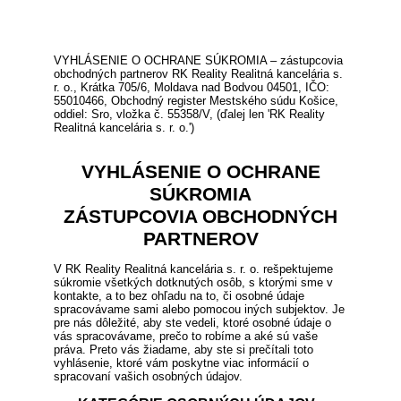
VYHLÁSENIE O OCHRANE SÚKROMIA – zástupcovia
obchodných partnerov RK Reality Realitná kancelária s.
r. o., Krátka 705/6, Moldava nad Bodvou 04501, IČO:
55010466, Obchodný register Mestského súdu Košice,
oddiel: Sro, vložka č. 55358/V, (ďalej len 'RK Reality
Realitná kancelária s. r. o.')
VYHLÁSENIE O OCHRANE
SÚKROMIA
ZÁSTUPCOVIA OBCHODNÝCH
PARTNEROV
V RK Reality Realitná kancelária s. r. o. rešpektujeme
súkromie všetkých dotknutých osôb, s ktorými sme v
kontakte, a to bez ohľadu na to, či osobné údaje
spracovávame sami alebo pomocou iných subjektov. Je
pre nás dôležité, aby ste vedeli, ktoré osobné údaje o
vás spracovávame, prečo to robíme a aké sú vaše
práva. Preto vás žiadame, aby ste si prečítali toto
vyhlásenie, ktoré vám poskytne viac informácií o
spracovaní vašich osobných údajov.