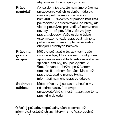
aby sme osobné údaje vymazali.
Právo
Ak sa domnievate, že nemáme právo na
namietať
spracovanie vašich osobných údajov,
môžete proti nášmu spracovaniu
namietať. V takýchto prípadoch môžeme
pokračovať v spracovávaní iba vtedy, ak
vieme preukázať presvedčivé oprávnené
dôvody, ktoré prevážia vaše záujmy,
práva a slobody. Vaše osobné údaje
však môžeme vždy spracovať, ak je to
potrebné na určenie, uplatnenie alebo
obhajobu právnych nárokov.
Právo na
Môžete požiadať o to, aby vám vaše
prenos
osobné údaje, ktoré ste nám poskytli na
údajov
spracovanie na základe súhlasu alebo na
splnenie zmluvy, boli poskytnuté v
štruktúrovanom, bežne používanom a
strojovo čitateľnom formáte. Máte tiež
právo požiadať o prenos týchto
informácií na iného správcu údajov.
Stiahnutie
Máte právo svoj súhlas stiahnuť a my
súhlasu
následne zastavíme svoje
spracovateľské činnosti na základe tohto
právneho dôvodu.
O Vašej požiadavke/požiadavkách budeme tiež
informovať ostatné strany, ktorým sme Vaše osobné