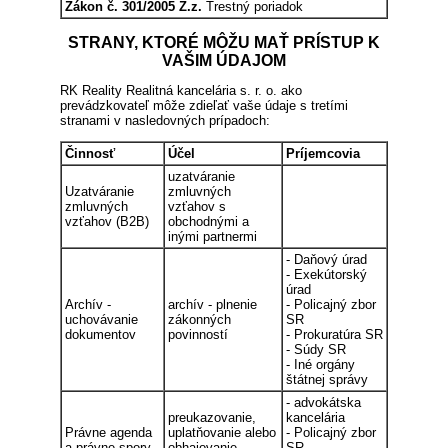
Zákon č. 301/2005 Z.z.
Trestný poriadok
STRANY, KTORÉ MÔŽU MAŤ PRÍSTUP K
VAŠIM ÚDAJOM
RK Reality Realitná kancelária s. r. o. ako
prevádzkovateľ môže zdieľať vaše údaje s tretími
stranami v nasledovných prípadoch:
Činnosť
Účel
Príjemcovia
uzatváranie
Uzatváranie
zmluvných
zmluvných
vzťahov s
vzťahov (B2B)
obchodnými a
inými partnermi
- Daňový úrad
- Exekútorský
úrad
Archív -
archív - plnenie
- Policajný zbor
uchovávanie
zákonných
SR
dokumentov
povinností
- Prokuratúra SR
- Súdy SR
- Iné orgány
štátnej správy
- advokátska
preukazovanie,
kancelária
Právne agenda
uplatňovanie alebo
- Policajný zbor
a právne spory
obhajovanie
SR