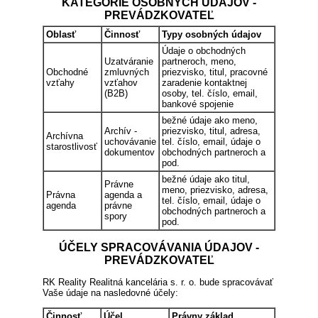
KATEGÓRIE OSOBNÝCH ÚDAJOV -
PREVÁDZKOVATEĽ
Oblasť
Činnosť
Typy osobných údajov
Údaje o obchodných
Uzatváranie
partneroch, meno,
Obchodné
zmluvných
priezvisko, titul, pracovné
vzťahy
vzťahov
zaradenie kontaktnej
(B2B)
osoby, tel. číslo, email,
bankové spojenie
bežné údaje ako meno,
Archív -
priezvisko, titul, adresa,
Archívna
uchovávanie
tel. číslo, email, údaje o
starostlivosť
dokumentov
obchodných partneroch a
pod.
bežné údaje ako titul,
Právne
meno, priezvisko, adresa,
Právna
agenda a
tel. číslo, email, údaje o
agenda
právne
obchodných partneroch a
spory
pod.
ÚČELY SPRACOVÁVANIA ÚDAJOV -
PREVÁDZKOVATEĽ
RK Reality Realitná kancelária s. r. o. bude spracovávať
Vaše údaje na nasledovné účely:
Činnosť
Účel
Právny základ