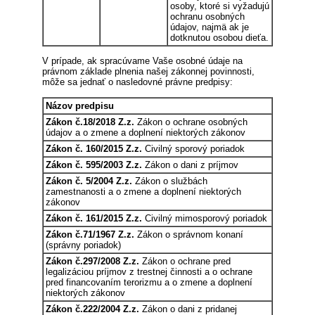
osoby, ktoré si vyžadujú
ochranu osobných
údajov, najmä ak je
dotknutou osobou dieťa.
V prípade, ak spracúvame Vaše osobné údaje na
právnom základe plnenia našej zákonnej povinnosti,
môže sa jednať o nasledovné právne predpisy:
Názov predpisu
Zákon č.18/2018 Z.z.
Zákon o ochrane osobných
údajov a o zmene a doplnení niektorých zákonov
Zákon č. 160/2015 Z.z.
Civilný sporový poriadok
Zákon č. 595/2003 Z.z.
Zákon o dani z príjmov
Zákon č. 5/2004 Z.z.
Zákon o službách
zamestnanosti a o zmene a doplnení niektorých
zákonov
Zákon č. 161/2015 Z.z.
Civilný mimosporový poriadok
Zákon č.71/1967 Z.z.
Zákon o správnom konaní
(správny poriadok)
Zákon č.297/2008 Z.z.
Zákon o ochrane pred
legalizáciou príjmov z trestnej činnosti a o ochrane
pred financovaním terorizmu a o zmene a doplnení
niektorých zákonov
Zákon č.222/2004 Z.z.
Zákon o dani z pridanej