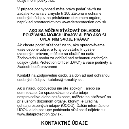
údaje mohli poskytnúť.
V prípade pochybností máte právo podať návrh na
začatie konania v zmysle § 100 Zákona o ochrane
osobných údajov na príslušnom dozornom orgáne,
napríklad prostredníctvom www.dataprotection.gov.sk.
AKO SA MÔŽEM SŤAŽOVAŤ OHĽADOM
POUŽÍVANIA MOJICH ÚDAJOV ALEBO AKO SI
UPLATNÍM SVOJE PRÁVA?
Ak chcete podať sťažnosť na to, ako spracovávame
vaše osobné údaje, a to aj vo vzťahu k vyššie
uvedeným právam, môžete sa obrátiť na našu
Zodpovednú osobu za dohľad nad ochranou osobných
údajov (Data Protection Officer „DPO“) a vaše podnety a
žiadosti budú preverené.
Kontakt na Zodpovednú osobu za dohľad nad ochranou
osobných údajov: koteles@rkreality.sk .
Ak s našou odpoveďou nie ste spokojní, alebo sa
domnievate, že spracovávame vaše údaje
nespravodlivo alebo nezákonne, môžete sa sťažovať na
príslušnom dozornom orgáne, ktorým je Úrad na
ochranu osobných údajov (ÚOOÚ). Ďalšie informácie o
ÚOOÚ a ich postupe podávania sťažností nájdete tu:
www.dataprotection.gov.sk.
KONTAKTNÉ ÚDAJE