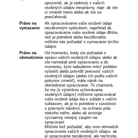
upozornili, ak je niektorý z vašich
osobných údajov nesprávny, napr. ak ste
si zmenili meno alebo ak ste sa
presťahovali.
Právo na
Ak spracovávame vaše osobné údaje
vymazanie
nezákonným spôsobom, napríklad ak
spracovávame vaše osobné údaje dlhšie,
než je potrebné alebo bezdôvodne,
môžete nás požiadať o vymazanie týchto
údajov.
Právo na
Od momentu, kedy ste požiadali o
obmedzenie
opravu vašich osobných údajov alebo ak
ste namietali proti spracovaniu a do
momentu, kým nebudeme môcť problém
vyšetriť alebo potvrdiť presnosť vašich
osobných údajov (alebo ich podľa vašich
pokynov zmeniť), máte nárok na
obmedzené spracovanie. To znamená,
že my (s výnimkou uchovávania
osobných údajov) môžeme spracovávať
vaše osobné údaje iba v súlade s vaším
súhlasom, ak je to potrebné v súvislosti
s právnymi nárokmi, na ochranu práv
niekoho iného, alebo ak existuje
významný verejný záujem na
spracovaní.
Môžete tiež požiadať, aby sme obmedzili
spracovanie vašich osobných údajov, ak
je spracovanie nezákonné, ale nechcete,