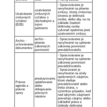
- Spracovávanie je
nevyhnutné na plnenie
uzatváranie
zmluvy, ktorej zmluvnou
Uzatváranie
zmluvných
stranou je dotknutá
zmluvných
vzťahov s
osoba, alebo aby sa na
vzťahov
obchodnými a
základe žiadosti
(B2B)
inými
dotknutej osoby
partnermi
vykonali opatrenia pred
uzatvorením zmluvy.
archív -
- Spracovávanie je
Archív -
plnenie
nevyhnutné na splnenie
uchovávanie
zákonných
zákonnej povinnosti
dokumentov
povinností
prevádzkovateľa.
- Spracovávanie je
nevyhnutné na splnenie
zákonnej povinnosti
prevádzkovateľa.
- Spracúvanie je
nevyhnutné na účely
oprávnených záujmov,
preukazovanie,
ktoré sleduje
Právne
uplatňovanie
prevádzkovateľ alebo
agenda a
alebo
tretia strana, s
právne
obhajovanie
výnimkou prípadov, keď
spory
právnych
nad takýmito záujmami
nárokov
prevažujú záujmy alebo
základné práva a
slobody dotknutej