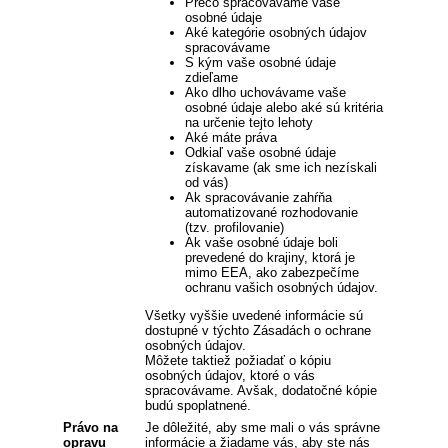
Prečo spracovávame vaše
osobné údaje
Aké kategórie osobných údajov
spracovávame
S kým vaše osobné údaje
zdieľame
Ako dlho uchovávame vaše
osobné údaje alebo aké sú kritéria
na určenie tejto lehoty
Aké máte práva
Odkiaľ vaše osobné údaje
získavame (ak sme ich nezískali
od vás)
Ak spracovávanie zahŕňa
automatizované rozhodovanie
(tzv. profilovanie)
Ak vaše osobné údaje boli
prevedené do krajiny, ktorá je
mimo EEA, ako zabezpečíme
ochranu vašich osobných údajov.
Všetky vyššie uvedené informácie sú
dostupné v týchto Zásadách o ochrane
osobných údajov.
Môžete taktiež požiadať o kópiu
osobných údajov, ktoré o vás
spracovávame. Avšak, dodatočné kópie
budú spoplatnené.
Právo na
Je dôležité, aby sme mali o vás správne
opravu
informácie a žiadame vás, aby ste nás