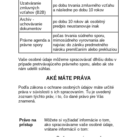
Uzatváranie
po dobu trvania zmluvného vzťahu
zmluvných
a následne po dobu 10 rokov
vzťahov (B2B)
Archív -
po dobu 10 rokov ak osobitný
uchovávanie
predpis neustanovuje inak
dokumentov
počas trvania súdneho sporu,
Právne agenda a
mimosúdneho vyrovnania ale
právne spory
najviac do zániku predmetného
nároku premlčaním alebo prekluziou
Vaše osobné údaje môžeme spracovávať dlhšiu dobu v
prípade pretrvávajúceho právneho sporu, alebo ak ste
nám udelili súhlas.
AKÉ MÁTE PRÁVA
Podľa zákona o ochrane osobných údajov máte určité
práva v súvislosti s ich spracovaním. Tu je uvedený
zoznam týchto práv, i to, čo dané právo pre Vás
znamená.
Právo na
Môžete si vyžiadať informácie o tom,
prístup
ako spracovávame vaše osobné údaje,
vrátane informácií o tom: