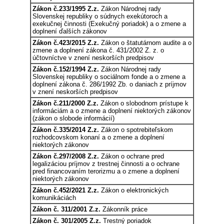
Zákon č.233/1995 Z.z.
Zákon Národnej rady
Slovenskej republiky o súdnych exekútoroch a
exekučnej činnosti (Exekučný poriadok) a o zmene a
doplnení ďalších zákonov
Zákon č.423/2015 Z.z.
Zákon o štatutárnom audite a o
zmene a doplnení zákona č. 431/2002 Z. z. o
účtovníctve v znení neskorších predpisov
Zákon č.152/1994 Z.z.
Zákon Národnej rady
Slovenskej republiky o sociálnom fonde a o zmene a
doplnení zákona č. 286/1992 Zb. o daniach z príjmov
v znení neskorších predpisov
Zákon č.211/2000 Z.z.
Zákon o slobodnom prístupe k
informáciám a o zmene a doplnení niektorých zákonov
(zákon o slobode informácií)
Zákon č.335/2014 Z.z.
Zákon o spotrebiteľskom
rozhodcovskom konaní a o zmene a doplnení
niektorých zákonov
Zákon č.297/2008 Z.z.
Zákon o ochrane pred
legalizáciou príjmov z trestnej činnosti a o ochrane
pred financovaním terorizmu a o zmene a doplnení
niektorých zákonov
Zákon č.452/2021 Z.z.
Zákon o elektronických
komunikáciách
Zákon č. 311/2001 Z.z.
Zákonník práce
Zákon č. 301/2005 Z.z.
Trestný poriadok