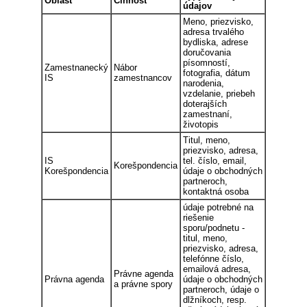
Oblasť
Činnosť
údajov
Meno, priezvisko,
adresa trvalého
bydliska, adrese
doručovania
písomností,
Zamestnanecký
Nábor
fotografia, dátum
IS
zamestnancov
narodenia,
vzdelanie, priebeh
doterajších
zamestnaní,
životopis
Titul, meno,
priezvisko, adresa,
IS
tel. číslo, email,
Korešpondencia
Korešpondencia
údaje o obchodných
partneroch,
kontaktná osoba
údaje potrebné na
riešenie
sporu/podnetu -
titul, meno,
priezvisko, adresa,
telefónne číslo,
emailová adresa,
Právne agenda
Právna agenda
údaje o obchodných
a právne spory
partneroch, údaje o
dlžníkoch, resp.