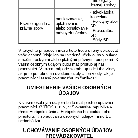
- Iné orgány
štátnej správy
- advokátska
kancelária
preukazovanie,
- Policajný zbor
Právne agenda a
uplatňovanie
SR
právne spory
alebo obhajovanie
- Prokuratúra
právnych nárokov
SR
- Súdy SR
V takýchto prípadoch môžu tieto tretie strany spracúvať
vaše osobné údaje len na uvedené účely a iba v súlade
s našimi pokynmi alebo platnými právnymi predpismi. K
vašim osobným údajom budú mať prístup aj naši
pracovníci. V takom prípade sa prístup udelí iba vtedy,
ak je to potrebné na uvedené účely a len vtedy, ak je
pracovník viazaný povinnosťou mlčanlivosti.
UMIESTNENIE VAŠICH OSOBNÝCH
ÚDAJOV
K vašim osobným údajom budú mať prístup oprávnení
pracovníci KVITOK s. r. o., v Slovenskej republike v
rámci Európskej únie a Európskeho hospodárskeho
priestoru. K spracúvaniu osobných údajov mimo EÚ
nedochádza.
UCHOVÁVANIE OSOBNÝCH ÚDAJOV -
PREVÁDZKOVATEĽ