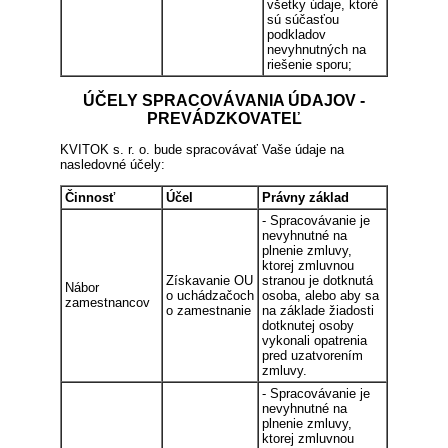
všetky údaje, ktoré
sú súčasťou
podkladov
nevyhnutných na
riešenie sporu;
ÚČELY SPRACOVÁVANIA ÚDAJOV -
PREVÁDZKOVATEĽ
KVITOK s. r. o. bude spracovávať Vaše údaje na
nasledovné účely:
Činnosť
Účel
Právny základ
- Spracovávanie je
nevyhnutné na
plnenie zmluvy,
ktorej zmluvnou
Získavanie OU
stranou je dotknutá
Nábor
o uchádzačoch
osoba, alebo aby sa
zamestnancov
o zamestnanie
na základe žiadosti
dotknutej osoby
vykonali opatrenia
pred uzatvorením
zmluvy.
- Spracovávanie je
nevyhnutné na
plnenie zmluvy,
ktorej zmluvnou