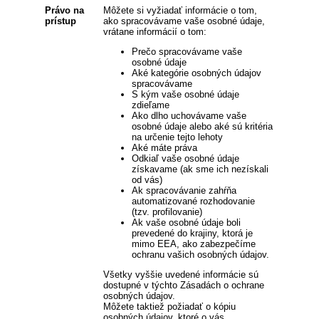
Právo na
Môžete si vyžiadať informácie o tom,
prístup
ako spracovávame vaše osobné údaje,
vrátane informácií o tom:
Prečo spracovávame vaše
osobné údaje
Aké kategórie osobných údajov
spracovávame
S kým vaše osobné údaje
zdieľame
Ako dlho uchovávame vaše
osobné údaje alebo aké sú kritéria
na určenie tejto lehoty
Aké máte práva
Odkiaľ vaše osobné údaje
získavame (ak sme ich nezískali
od vás)
Ak spracovávanie zahŕňa
automatizované rozhodovanie
(tzv. profilovanie)
Ak vaše osobné údaje boli
prevedené do krajiny, ktorá je
mimo EEA, ako zabezpečíme
ochranu vašich osobných údajov.
Všetky vyššie uvedené informácie sú
dostupné v týchto Zásadách o ochrane
osobných údajov.
Môžete taktiež požiadať o kópiu
osobných údajov, ktoré o vás