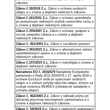
zákonov
Zákon č.18/2018 Z.z.
Zákon o ochrane osobných
údajov a o zmene a doplnení niektorých zákonov
Zákon č.161/2011 Z.z.
Zákon o ochrane spotrebiteľa
pri poskytovaní niektorých služieb cestovného ruchu a
o zmene a doplnení niektorých zákonov
Zákon č.355/2007 Z.z.
Zákon o ochrane, podpore a
rozvoji verejného zdravia a o zmene a doplnení
niektorých zákonov
Zákon č. 461/2003 Z.z.
Zákon o sociálnom poistení
Zákon č.391/2015 Z.z.
Zákon o alternatívnom riešení
spotrebiteľských sporov a o zmene a doplnení
niektorých zákonov
Zákon č.157/2019 Z.z.
Zákon o metrológiia o zmene a
doplnení niektorých zákonov
Nariadenie EÚ č. 2016/679
Nariadenie Európskeho
parlamentu a Rady (EÚ) 2016/679 z 27. apríla 2016 o
ochrane fyzických osôb pri spracúvaní osobných
údajov a o voľnom pohybe takýchto údajov, ktorým sa
zrušuje smernica 95/46/ES (všeobecné nariadenie o
ochrane údajov)
Zákon č. 462/2003 Z.z.
Zákon o náhrade príjmu pri
dočasnej pracovnej neschopnosti zamestnanca a o
zmene a doplnení niektorých zákonov
Zákon č. 54/2019 Z.z.
Zákon o niektorých opatreniach