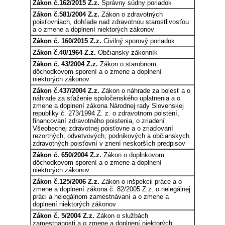
Zákon č.162/2015 Z.z.
Správny súdny poriadok
Zákon č.581/2004 Z.z.
Zákon o zdravotných
poisťovniach, dohľade nad zdravotnou starostlivosťou
a o zmene a doplnení niektorých zákonov
Zákon č. 160/2015 Z.z.
Civilný sporový poriadok
Zákon č.40/1964 Z.z.
Občiansky zákonník
Zákon č. 43/2004 Z.z.
Zákon o starobnom
dôchodkovom sporení a o zmene a doplnení
niektorých zákonov
Zákon č.437/2004 Z.z.
Zákon o náhrade za bolesť a o
náhrade za sťaženie spoločenského uplatnenia a o
zmene a doplnení zákona Národnej rady Slovenskej
republiky č. 273/1994 Z. z. o zdravotnom poistení,
financovaní zdravotného poistenia, o zriadení
Všeobecnej zdravotnej poisťovne a o zriaďovaní
rezortných, odvetvových, podnikových a občianskych
zdravotných poisťovní v znení neskorších predpisov
Zákon č. 650/2004 Z.z.
Zákon o doplnkovom
dôchodkovom sporení a o zmene a doplnení
niektorých zákonov
Zákon č.125/2006 Z.z.
Zákon o inšpekcii práce a o
zmene a doplnení zákona č. 82/2005 Z.z. o nelegálnej
práci a nelegálnom zamestnávaní a o zmene a
doplnení niektorých zákonov
Zákon č. 5/2004 Z.z.
Zákon o službách
zamestnanosti a o zmene a doplnení niektorých