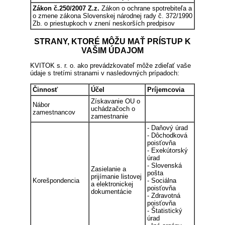
Zákon č.250/2007 Z.z.
Zákon o ochrane spotrebiteľa a
o zmene zákona Slovenskej národnej rady č. 372/1990
Zb. o priestupkoch v znení neskorších predpisov
STRANY, KTORÉ MÔŽU MAŤ PRÍSTUP K
VAŠIM ÚDAJOM
KVITOK s. r. o. ako prevádzkovateľ môže zdieľať vaše
údaje s tretími stranami v nasledovných prípadoch:
Činnosť
Účel
Príjemcovia
Získavanie OU o
Nábor
uchádzačoch o
zamestnancov
zamestnanie
- Daňový úrad
- Dôchodková
poisťovňa
- Exekútorský
úrad
- Slovenská
Zasielanie a
pošta
prijímanie listovej
Korešpondencia
- Sociálna
a elektronickej
poisťovňa
dokumentácie
- Zdravotná
poisťovňa
- Štatistický
úrad