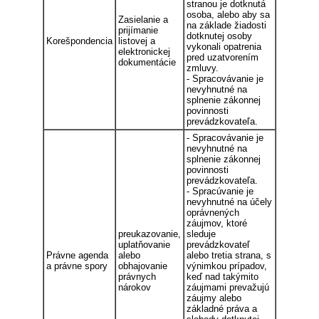
stranou je dotknutá
osoba, alebo aby sa
Zasielanie a
na základe žiadosti
prijímanie
dotknutej osoby
Korešpondencia
listovej a
vykonali opatrenia
elektronickej
pred uzatvorením
dokumentácie
zmluvy.
- Spracovávanie je
nevyhnutné na
splnenie zákonnej
povinnosti
prevádzkovateľa.
- Spracovávanie je
nevyhnutné na
splnenie zákonnej
povinnosti
prevádzkovateľa.
- Spracúvanie je
nevyhnutné na účely
oprávnených
záujmov, ktoré
preukazovanie,
sleduje
uplatňovanie
prevádzkovateľ
Právne agenda
alebo
alebo tretia strana, s
a právne spory
obhajovanie
výnimkou prípadov,
právnych
keď nad takýmito
nárokov
záujmami prevažujú
záujmy alebo
základné práva a