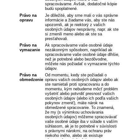
spracovávame. Avšak, dodatočné kópie
budú spoplatnené.
Právo na
Je dôležité, aby sme mali o vás správne
opravu
informácie a žiadame vás, aby ste nás
upozornili, ak je niektorý z vašich
osobných údajov nesprávny, napr. ak ste
si zmenili meno alebo ak ste sa
presťahovali.
Právo na
Ak spracovávame vaše osobné údaje
vymazanie
nezákonným spôsobom, napríklad ak
spracovávame vaše osobné údaje dlhšie,
než je potrebné alebo bezdôvodne,
môžete nás požiadať o vymazanie týchto
údajov.
Právo na
Od momentu, kedy ste požiadali o
obmedzenie
opravu vašich osobných údajov alebo ak
ste namietali proti spracovaniu a do
momentu, kým nebudeme môcť problém
vyšetriť alebo potvrdiť presnosť vašich
osobných údajov (alebo ich podľa vašich
pokynov zmeniť), máte nárok na
obmedzené spracovanie. To znamená,
že my (s výnimkou uchovávania
osobných údajov) môžeme spracovávať
vaše osobné údaje iba v súlade s vaším
súhlasom, ak je to potrebné v súvislosti
s právnymi nárokmi, na ochranu práv
niekoho iného, alebo ak existuje