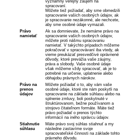
významný verejný záujem na
spracovaní.
Môžete tiež požiadať, aby sme obmedzili
spracovanie vašich osobných údajov, ak
je spracovanie nezákonné, ale nechcete,
aby sme osobné údaje vymazali.
Právo
Ak sa domnievate, že nemáme právo na
namietať
spracovanie vašich osobných údajov,
môžete proti nášmu spracovaniu
namietať. V takýchto prípadoch môžeme
pokračovať v spracovávaní iba vtedy, ak
vieme preukázať presvedčivé oprávnené
dôvody, ktoré prevážia vaše záujmy,
práva a slobody. Vaše osobné údaje
však môžeme vždy spracovať, ak je to
potrebné na určenie, uplatnenie alebo
obhajobu právnych nárokov.
Právo na
Môžete požiadať o to, aby vám vaše
prenos
osobné údaje, ktoré ste nám poskytli na
údajov
spracovanie na základe súhlasu alebo na
splnenie zmluvy, boli poskytnuté v
štruktúrovanom, bežne používanom a
strojovo čitateľnom formáte. Máte tiež
právo požiadať o prenos týchto
informácií na iného správcu údajov.
Stiahnutie
Máte právo svoj súhlas stiahnuť a my
súhlasu
následne zastavíme svoje
spracovateľské činnosti na základe tohto
právneho dôvodu.