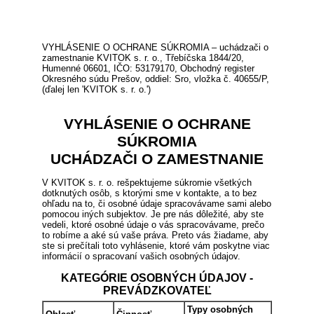
VYHLÁSENIE O OCHRANE SÚKROMIA – uchádzači o
zamestnanie KVITOK s. r. o., Třebíčska 1844/20,
Humenné 06601, IČO: 53179170, Obchodný register
Okresného súdu Prešov, oddiel: Sro, vložka č. 40655/P,
(ďalej len 'KVITOK s. r. o.')
VYHLÁSENIE O OCHRANE
SÚKROMIA
UCHÁDZAČI O ZAMESTNANIE
V KVITOK s. r. o. rešpektujeme súkromie všetkých
dotknutých osôb, s ktorými sme v kontakte, a to bez
ohľadu na to, či osobné údaje spracovávame sami alebo
pomocou iných subjektov. Je pre nás dôležité, aby ste
vedeli, ktoré osobné údaje o vás spracovávame, prečo
to robíme a aké sú vaše práva. Preto vás žiadame, aby
ste si prečítali toto vyhlásenie, ktoré vám poskytne viac
informácií o spracovaní vašich osobných údajov.
KATEGÓRIE OSOBNÝCH ÚDAJOV -
PREVÁDZKOVATEĽ
Typy osobných