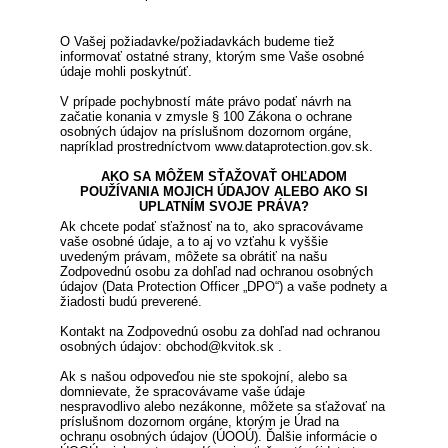
O Vašej požiadavke/požiadavkách budeme tiež
informovať ostatné strany, ktorým sme Vaše osobné
údaje mohli poskytnúť.
V prípade pochybností máte právo podať návrh na
začatie konania v zmysle § 100 Zákona o ochrane
osobných údajov na príslušnom dozornom orgáne,
napríklad prostredníctvom www.dataprotection.gov.sk.
AKO SA MÔŽEM SŤAŽOVAŤ OHĽADOM
POUŽÍVANIA MOJICH ÚDAJOV ALEBO AKO SI
UPLATNÍM SVOJE PRÁVA?
Ak chcete podať sťažnosť na to, ako spracovávame
vaše osobné údaje, a to aj vo vzťahu k vyššie
uvedeným právam, môžete sa obrátiť na našu
Zodpovednú osobu za dohľad nad ochranou osobných
údajov (Data Protection Officer „DPO“) a vaše podnety a
žiadosti budú preverené.
Kontakt na Zodpovednú osobu za dohľad nad ochranou
osobných údajov: obchod@kvitok.sk .
Ak s našou odpoveďou nie ste spokojní, alebo sa
domnievate, že spracovávame vaše údaje
nespravodlivo alebo nezákonne, môžete sa sťažovať na
príslušnom dozornom orgáne, ktorým je Úrad na
ochranu osobných údajov (ÚOOÚ). Ďalšie informácie o