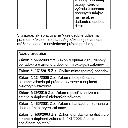
slobody dotknutej
osoby, ktoré si
vyžadujú ochranu
osobných údajov,
najmä ak je
dotknutou osobou
dieťa.
V prípade, ak spracúvame Vaše osobné údaje na
právnom základe plnenia našej zákonnej povinnosti,
môže sa jednať o nasledovné právne predpisy:
Názov predpisu
Zákon č.563/2009 z.z.
Zákon o správe daní (daňový
poriadok) a o zmene a doplnení niektorých zákonov
Zákon č. 161/2015 Z.z.
Civilný mimosporový poriadok
Zákon č.124/2006 Z.z.
Zákon o bezpečnosti a
ochrane zdravia pri práce a o zmene a doplnení
niektorých zákonov
Zákon č.39/2015 Z.z.
Zákon o poisťovníctve a o
zmene a doplnení niektorých zákonov
Zákon č.483/2001 Z.z.
Zákon o bankách a o zmene a
doplnení niektorých zákonov
Zákon č. 600/2003 Z.z.
Zákon o prídavku na dieťa a o
zmene a doplnení zákona č. 461/2003 Z. z. o
sociálnom poistení