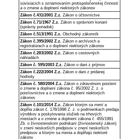
súvisiacich s oznamovaním protispoločenskej činnosti
a o zmene a doplnení niektorých zákonov
Zákon č.431/2001 Z.z.
Zákon o účtovníctve
Zákon č.71/1967 Z.z.
Zákon o správnom konaní
(správny poriadok)
Zákon č.513/1991 Z.z.
Obchodný zákonník
Zákon č.395/2002 Z.z.
Zákon o archívoch a
registratúrach a o doplnení niektorých zákonov
Zákon č.283/2002 Z.z.
Zákon o cestovných
náhradách
Zákon č. 595/2003 Z.z.
Zákon o dani z príjmov
Zákon č.222/2004 Z.z.
Zákon o dani z pridanej
hodnoty
Zákon č. 580/2004 Z.z.
Zákon o zdravotnom poistení
o zmene a doplnení zákona č. 95/2002 Z. z. o
poisťovníctve a o zmene a doplnení niektorých
zákonov
Zákon č.101/2014 Z.z.
Zákon ktorým sa mení a
dopĺňa zákon č. 178/1998 Z. z. o podmienkach predaja
výrobkov a poskytovania služieb na trhových
miestach a o zmene a doplnení zákona č. 455/1991
Zb. o živnostenskom podnikaní (živnostenský zákon)
v znení neskorších predpisov v znení neskorších
predpisov a ktorým sa menia a dopĺňajú niektoré
zákony