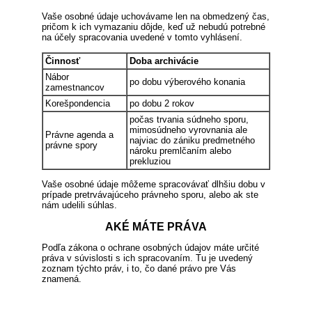
Vaše osobné údaje uchovávame len na obmedzený čas,
pričom k ich vymazaniu dôjde, keď už nebudú potrebné
na účely spracovania uvedené v tomto vyhlásení.
Činnosť
Doba archivácie
Nábor
po dobu výberového konania
zamestnancov
Korešpondencia
po dobu 2 rokov
počas trvania súdneho sporu,
mimosúdneho vyrovnania ale
Právne agenda a
najviac do zániku predmetného
právne spory
nároku premlčaním alebo
prekluziou
Vaše osobné údaje môžeme spracovávať dlhšiu dobu v
prípade pretrvávajúceho právneho sporu, alebo ak ste
nám udelili súhlas.
AKÉ MÁTE PRÁVA
Podľa zákona o ochrane osobných údajov máte určité
práva v súvislosti s ich spracovaním. Tu je uvedený
zoznam týchto práv, i to, čo dané právo pre Vás
znamená.