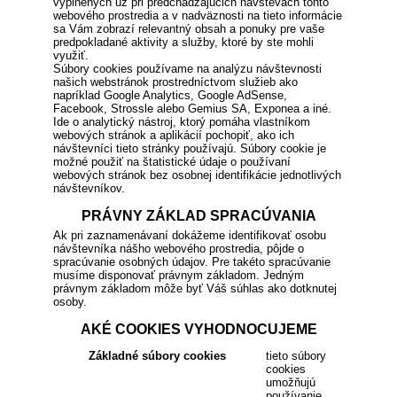
vyplnených už pri predchádzajúcich návštevách tohto
webového prostredia a v nadväznosti na tieto informácie
sa Vám zobrazí relevantný obsah a ponuky pre vaše
predpokladané aktivity a služby, ktoré by ste mohli
využiť.
Súbory cookies používame na analýzu návštevnosti
našich webstránok prostredníctvom služieb ako
napríklad Google Analytics, Google AdSense,
Facebook, Strossle alebo Gemius SA, Exponea a iné.
Ide o analytický nástroj, ktorý pomáha vlastníkom
webových stránok a aplikácií pochopiť, ako ich
návštevníci tieto stránky používajú. Súbory cookie je
možné použiť na štatistické údaje o používaní
webových stránok bez osobnej identifikácie jednotlivých
návštevníkov.
PRÁVNY ZÁKLAD SPRACÚVANIA
Ak pri zaznamenávaní dokážeme identifikovať osobu
návštevníka nášho webového prostredia, pôjde o
spracúvanie osobných údajov. Pre takéto spracúvanie
musíme disponovať právnym základom. Jedným
právnym základom môže byť Váš súhlas ako dotknutej
osoby.
AKÉ COOKIES VYHODNOCUJEME
Základné súbory cookies
tieto súbory
cookies
umožňujú
používanie