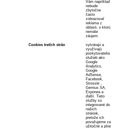
Vám napríklad
nebude
zbytočne
často
zobrazovať
reklama z
oblasti, o ktorú
nemáte
záujem.
Cookies tretích strán
vytvárajú a
využívajú
poskytovatelia
služieb ako
Google
Analytics,
Google
AdSense,
Facebook,
Strossle ,
Gemius SA,
Exponea a
ďalší. Tieto
služby sú
integrované do
našich
stránok,
pretože ich
považujeme za
užitočné a plne