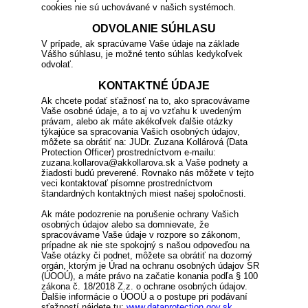
cookies nie sú uchovávané v našich systémoch.
ODVOLANIE SÚHLASU
V prípade, ak spracúvame Vaše údaje na základe
Vášho súhlasu, je možné tento súhlas kedykoľvek
odvolať.
KONTAKTNÉ ÚDAJE
Ak chcete podať sťažnosť na to, ako spracovávame
Vaše osobné údaje, a to aj vo vzťahu k uvedeným
právam, alebo ak máte akékoľvek ďalšie otázky
týkajúce sa spracovania Vašich osobných údajov,
môžete sa obrátiť na: JUDr. Zuzana Kollárová (Data
Protection Officer) prostredníctvom e-mailu:
zuzana.kollarova@akkollarova.sk a Vaše podnety a
žiadosti budú preverené. Rovnako nás môžete v tejto
veci kontaktovať písomne prostredníctvom
štandardných kontaktných miest našej spoločnosti.
Ak máte podozrenie na porušenie ochrany Vašich
osobných údajov alebo sa domnievate, že
spracovávame Vaše údaje v rozpore so zákonom,
prípadne ak nie ste spokojný s našou odpoveďou na
Vaše otázky či podnet, môžete sa obrátiť na dozorný
orgán, ktorým je Úrad na ochranu osobných údajov SR
(ÚOOÚ), a máte právo na začatie konania podľa § 100
zákona č. 18/2018 Z.z. o ochrane osobných údajov.
Ďalšie informácie o ÚOOÚ a o postupe pri podávaní
sťažností nájdete tu:
www.dataprotection.gov.sk
.