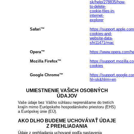
sk/help/278835/how-
to-delete-
cookie-files-in-
internet-
explorer
Safari™
https://support.apple.co
cookies-and-
website-data-
sfri11471/mac
Opera™
https://www.opera.com/hel
Mozilla Firefox™
https://support.mozilla.c
cookies
Google Chrome™
https://support.google.
hl=sk&hlrm=en
UMIESTNENIE VAŠICH OSOBNÝCH
ÚDAJOV
Vaše údaje bez Vášho súhlasu neprenášame do tretích
krajín mimo Európskeho hospodárskeho priestoru (EHS)
a Európskej únie (EÚ).
AKO DLHO BUDEME UCHOVÁVAŤ ÚDAJE
Z PREHLIADANIA
Údaje z prehliadania uchované podľa nastavenia