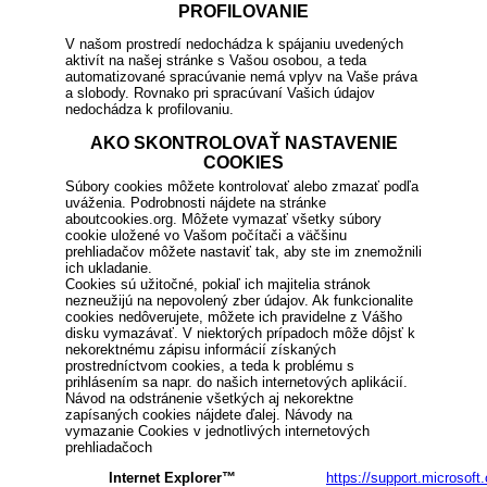
PROFILOVANIE
V našom prostredí nedochádza k spájaniu uvedených
aktivít na našej stránke s Vašou osobou, a teda
automatizované spracúvanie nemá vplyv na Vaše práva
a slobody. Rovnako pri spracúvaní Vašich údajov
nedochádza k profilovaniu.
AKO SKONTROLOVAŤ NASTAVENIE
COOKIES
Súbory cookies môžete kontrolovať alebo zmazať podľa
uváženia. Podrobnosti nájdete na stránke
aboutcookies.org. Môžete vymazať všetky súbory
cookie uložené vo Vašom počítači a väčšinu
prehliadačov môžete nastaviť tak, aby ste im znemožnili
ich ukladanie.
Cookies sú užitočné, pokiaľ ich majitelia stránok
nezneužijú na nepovolený zber údajov. Ak funkcionalite
cookies nedôverujete, môžete ich pravidelne z Vášho
disku vymazávať. V niektorých prípadoch môže dôjsť k
nekorektnému zápisu informácií získaných
prostredníctvom cookies, a teda k problému s
prihlásením sa napr. do našich internetových aplikácií.
Návod na odstránenie všetkých aj nekorektne
zapísaných cookies nájdete ďalej. Návody na
vymazanie Cookies v jednotlivých internetových
prehliadačoch
Internet Explorer™
https://support.microsoft