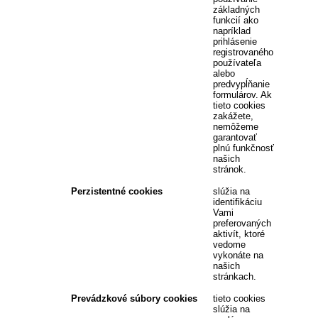
základných
funkcií ako
napríklad
prihlásenie
registrovaného
používateľa
alebo
predvypĺňanie
formulárov. Ak
tieto cookies
zakážete,
nemôžeme
garantovať
plnú funkčnosť
našich
stránok.
Perzistentné cookies
slúžia na
identifikáciu
Vami
preferovaných
aktivít, ktoré
vedome
vykonáte na
našich
stránkach.
Prevádzkové súbory cookies
tieto cookies
slúžia na