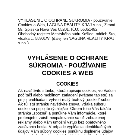
VYHLÁSENIE O OCHRANE SÚKROMIA - používanie
Cookies a Web, LAGUNA REALITY KRAJ s.r.o., Zimná
59, Spišská Nová Ves 05201, IČO: 56051492,
Obchodný register Mestského súdu Košice, oddiel: Sro,
vložka č. 58901/V, (ďalej len 'LAGUNA REALITY KRAJ
s.r.o.')
VYHLÁSENIE O OCHRANE
SÚKROMIA - POUŽÍVANIE
COOKIES A WEB
COOKIES
Ak navštívite stánku, ktorá zapisuje cookies, vo Vašom
počítači alebo mobilnom zariadení (vrátane tabletu) sa
pri jej prehliadaní vytvorí malý textový „cookie“ súbor.
Ak tú istú stránku navštívite znova, vďaka súboru
cookie sa pripojíte rýchlejšie. Okrem toho Vás takáto
stránka „spozná“ a ponúkne Vám informácie, ktoré
preferujete, zaistí neopakovanie sa už zobrazenej
reklamy alebo Vám umožní vstup bez opätovného
zadávania hesla. V prípade vypĺňania identifikačných
údajov Vám súbory cookies ponúknu doplnenie údajov