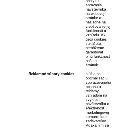
analýzu
správania
návštevníka
na webovej
stránke a
následne na
zlepšovanie jej
funkčnosti a
vzhľadu. Ak
tieto cookies
zakážete,
nemôžeme
garantovať
plnú funkčnosť
našich
stránok.
Reklamné súbory cookies
slúžia na
optimalizáciu
zobrazovaného
obsahu a
reklamy
vzhľadom na
zvyklosti
návštevníka a
efektívnosť
marketingovej
komunikácie
zadávateľov.
Vďaka nim sa