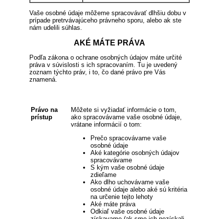
Vaše osobné údaje môžeme spracovávať dlhšiu dobu v
prípade pretrvávajúceho právneho sporu, alebo ak ste
nám udelili súhlas.
AKÉ MÁTE PRÁVA
Podľa zákona o ochrane osobných údajov máte určité
práva v súvislosti s ich spracovaním. Tu je uvedený
zoznam týchto práv, i to, čo dané právo pre Vás
znamená.
Právo na
Môžete si vyžiadať informácie o tom,
prístup
ako spracovávame vaše osobné údaje,
vrátane informácií o tom:
Prečo spracovávame vaše
osobné údaje
Aké kategórie osobných údajov
spracovávame
S kým vaše osobné údaje
zdieľame
Ako dlho uchovávame vaše
osobné údaje alebo aké sú kritéria
na určenie tejto lehoty
Aké máte práva
Odkiaľ vaše osobné údaje
získavame (ak sme ich nezískali