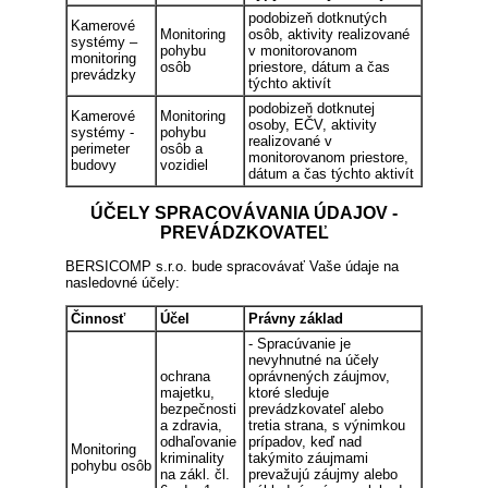
podobizeň dotknutých
Kamerové
Monitoring
osôb, aktivity realizované
systémy –
pohybu
v monitorovanom
monitoring
osôb
priestore, dátum a čas
prevádzky
týchto aktivít
podobizeň dotknutej
Kamerové
Monitoring
osoby, EČV, aktivity
systémy -
pohybu
realizované v
perimeter
osôb a
monitorovanom priestore,
budovy
vozidiel
dátum a čas týchto aktivít
ÚČELY SPRACOVÁVANIA ÚDAJOV -
PREVÁDZKOVATEĽ
BERSICOMP s.r.o. bude spracovávať Vaše údaje na
nasledovné účely:
Činnosť
Účel
Právny základ
- Spracúvanie je
nevyhnutné na účely
ochrana
oprávnených záujmov,
majetku,
ktoré sleduje
bezpečnosti
prevádzkovateľ alebo
a zdravia,
tretia strana, s výnimkou
odhaľovanie
prípadov, keď nad
Monitoring
kriminality
takýmito záujmami
pohybu osôb
na zákl. čl.
prevažujú záujmy alebo