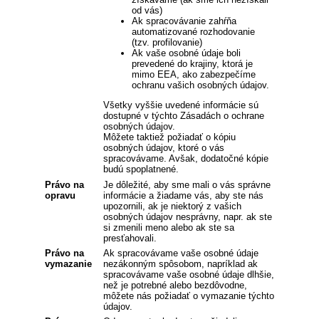
od vás)
Ak spracovávanie zahŕňa
automatizované rozhodovanie
(tzv. profilovanie)
Ak vaše osobné údaje boli
prevedené do krajiny, ktorá je
mimo EEA, ako zabezpečíme
ochranu vašich osobných údajov.
Všetky vyššie uvedené informácie sú
dostupné v týchto Zásadách o ochrane
osobných údajov.
Môžete taktiež požiadať o kópiu
osobných údajov, ktoré o vás
spracovávame. Avšak, dodatočné kópie
budú spoplatnené.
Právo na
Je dôležité, aby sme mali o vás správne
opravu
informácie a žiadame vás, aby ste nás
upozornili, ak je niektorý z vašich
osobných údajov nesprávny, napr. ak ste
si zmenili meno alebo ak ste sa
presťahovali.
Právo na
Ak spracovávame vaše osobné údaje
vymazanie
nezákonným spôsobom, napríklad ak
spracovávame vaše osobné údaje dlhšie,
než je potrebné alebo bezdôvodne,
môžete nás požiadať o vymazanie týchto
údajov.