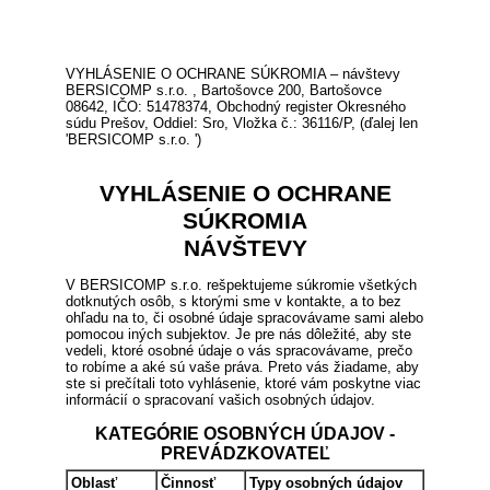
VYHLÁSENIE O OCHRANE SÚKROMIA – návštevy
BERSICOMP s.r.o. , Bartošovce 200, Bartošovce
08642, IČO: 51478374, Obchodný register Okresného
súdu Prešov, Oddiel: Sro, Vložka č.: 36116/P, (ďalej len
'BERSICOMP s.r.o. ')
VYHLÁSENIE O OCHRANE
SÚKROMIA
NÁVŠTEVY
V BERSICOMP s.r.o. rešpektujeme súkromie všetkých
dotknutých osôb, s ktorými sme v kontakte, a to bez
ohľadu na to, či osobné údaje spracovávame sami alebo
pomocou iných subjektov. Je pre nás dôležité, aby ste
vedeli, ktoré osobné údaje o vás spracovávame, prečo
to robíme a aké sú vaše práva. Preto vás žiadame, aby
ste si prečítali toto vyhlásenie, ktoré vám poskytne viac
informácií o spracovaní vašich osobných údajov.
KATEGÓRIE OSOBNÝCH ÚDAJOV -
PREVÁDZKOVATEĽ
Oblasť
Činnosť
Typy osobných údajov