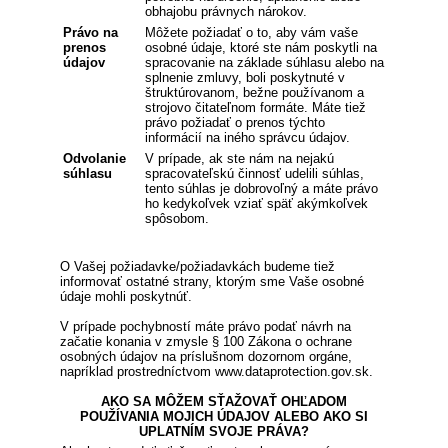
obhajobu právnych nárokov.
Právo na
Môžete požiadať o to, aby vám vaše
prenos
osobné údaje, ktoré ste nám poskytli na
údajov
spracovanie na základe súhlasu alebo na
splnenie zmluvy, boli poskytnuté v
štruktúrovanom, bežne používanom a
strojovo čitateľnom formáte. Máte tiež
právo požiadať o prenos týchto
informácií na iného správcu údajov.
Odvolanie
V prípade, ak ste nám na nejakú
súhlasu
spracovateľskú činnosť udelili súhlas,
tento súhlas je dobrovoľný a máte právo
ho kedykoľvek vziať späť akýmkoľvek
spôsobom.
O Vašej požiadavke/požiadavkách budeme tiež
informovať ostatné strany, ktorým sme Vaše osobné
údaje mohli poskytnúť.
V prípade pochybností máte právo podať návrh na
začatie konania v zmysle § 100 Zákona o ochrane
osobných údajov na príslušnom dozornom orgáne,
napríklad prostredníctvom www.dataprotection.gov.sk.
AKO SA MÔŽEM SŤAŽOVAŤ OHĽADOM
POUŽÍVANIA MOJICH ÚDAJOV ALEBO AKO SI
UPLATNÍM SVOJE PRÁVA?