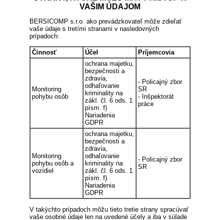
VAŠIM ÚDAJOM
BERSICOMP s.r.o. ako prevádzkovateľ môže zdieľať
vaše údaje s tretími stranami v nasledovných
prípadoch:
Činnosť
Účel
Príjemcovia
ochrana majetku,
bezpečnosti a
zdravia,
- Policajný zbor
odhaľovanie
Monitoring
SR
kriminality na
pohybu osôb
- Inšpektorát
zákl. čl. 6 ods. 1
práce
písm. f)
Nariadenia
GDPR
ochrana majetku,
bezpečnosti a
zdravia,
Monitoring
odhaľovanie
- Policajný zbor
pohybu osôb a
kriminality na
SR
vozidiel
zákl. čl. 6 ods. 1
písm. f)
Nariadenia
GDPR
V takýchto prípadoch môžu tieto tretie strany spracúvať
vaše osobné údaje len na uvedené účely a iba v súlade