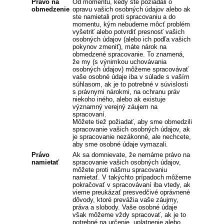
Právo na
Od momentu, kedy ste požiadali o
obmedzenie
opravu vašich osobných údajov alebo ak
ste namietali proti spracovaniu a do
momentu, kým nebudeme môcť problém
vyšetriť alebo potvrdiť presnosť vašich
osobných údajov (alebo ich podľa vašich
pokynov zmeniť), máte nárok na
obmedzené spracovanie. To znamená,
že my (s výnimkou uchovávania
osobných údajov) môžeme spracovávať
vaše osobné údaje iba v súlade s vaším
súhlasom, ak je to potrebné v súvislosti
s právnymi nárokmi, na ochranu práv
niekoho iného, alebo ak existuje
významný verejný záujem na
spracovaní.
Môžete tiež požiadať, aby sme obmedzili
spracovanie vašich osobných údajov, ak
je spracovanie nezákonné, ale nechcete,
aby sme osobné údaje vymazali.
Právo
Ak sa domnievate, že nemáme právo na
namietať
spracovanie vašich osobných údajov,
môžete proti nášmu spracovaniu
namietať. V takýchto prípadoch môžeme
pokračovať v spracovávaní iba vtedy, ak
vieme preukázať presvedčivé oprávnené
dôvody, ktoré prevážia vaše záujmy,
práva a slobody. Vaše osobné údaje
však môžeme vždy spracovať, ak je to
potrebné na určenie, uplatnenie alebo