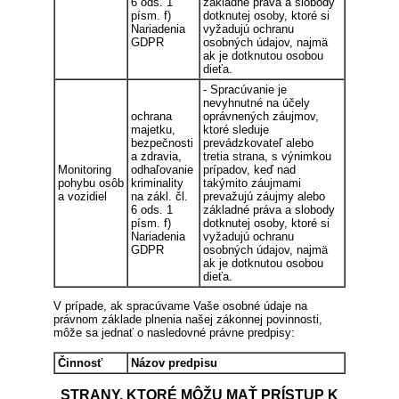
6 ods. 1
základné práva a slobody
písm. f)
dotknutej osoby, ktoré si
Nariadenia
vyžadujú ochranu
GDPR
osobných údajov, najmä
ak je dotknutou osobou
dieťa.
- Spracúvanie je
nevyhnutné na účely
ochrana
oprávnených záujmov,
majetku,
ktoré sleduje
bezpečnosti
prevádzkovateľ alebo
a zdravia,
tretia strana, s výnimkou
Monitoring
odhaľovanie
prípadov, keď nad
pohybu osôb
kriminality
takýmito záujmami
a vozidiel
na zákl. čl.
prevažujú záujmy alebo
6 ods. 1
základné práva a slobody
písm. f)
dotknutej osoby, ktoré si
Nariadenia
vyžadujú ochranu
GDPR
osobných údajov, najmä
ak je dotknutou osobou
dieťa.
V prípade, ak spracúvame Vaše osobné údaje na
právnom základe plnenia našej zákonnej povinnosti,
môže sa jednať o nasledovné právne predpisy:
Činnosť
Názov predpisu
STRANY, KTORÉ MÔŽU MAŤ PRÍSTUP K