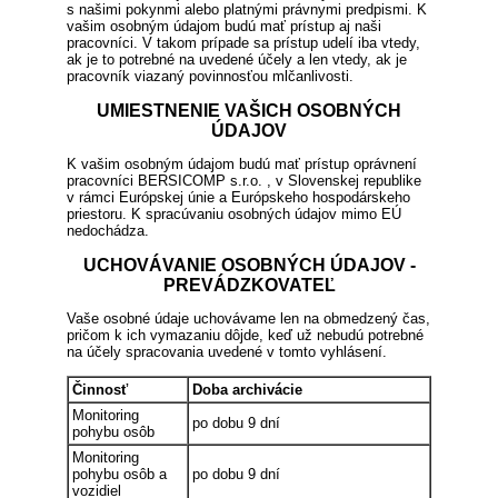
s našimi pokynmi alebo platnými právnymi predpismi. K
vašim osobným údajom budú mať prístup aj naši
pracovníci. V takom prípade sa prístup udelí iba vtedy,
ak je to potrebné na uvedené účely a len vtedy, ak je
pracovník viazaný povinnosťou mlčanlivosti.
UMIESTNENIE VAŠICH OSOBNÝCH
ÚDAJOV
K vašim osobným údajom budú mať prístup oprávnení
pracovníci BERSICOMP s.r.o. , v Slovenskej republike
v rámci Európskej únie a Európskeho hospodárskeho
priestoru. K spracúvaniu osobných údajov mimo EÚ
nedochádza.
UCHOVÁVANIE OSOBNÝCH ÚDAJOV -
PREVÁDZKOVATEĽ
Vaše osobné údaje uchovávame len na obmedzený čas,
pričom k ich vymazaniu dôjde, keď už nebudú potrebné
na účely spracovania uvedené v tomto vyhlásení.
Činnosť
Doba archivácie
Monitoring
po dobu 9 dní
pohybu osôb
Monitoring
pohybu osôb a
po dobu 9 dní
vozidiel