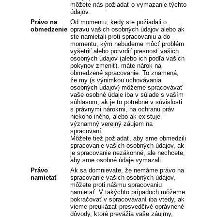
môžete nás požiadať o vymazanie týchto
údajov.
Právo na
Od momentu, kedy ste požiadali o
obmedzenie
opravu vašich osobných údajov alebo ak
ste namietali proti spracovaniu a do
momentu, kým nebudeme môcť problém
vyšetriť alebo potvrdiť presnosť vašich
osobných údajov (alebo ich podľa vašich
pokynov zmeniť), máte nárok na
obmedzené spracovanie. To znamená,
že my (s výnimkou uchovávania
osobných údajov) môžeme spracovávať
vaše osobné údaje iba v súlade s vaším
súhlasom, ak je to potrebné v súvislosti
s právnymi nárokmi, na ochranu práv
niekoho iného, alebo ak existuje
významný verejný záujem na
spracovaní.
Môžete tiež požiadať, aby sme obmedzili
spracovanie vašich osobných údajov, ak
je spracovanie nezákonné, ale nechcete,
aby sme osobné údaje vymazali.
Právo
Ak sa domnievate, že nemáme právo na
namietať
spracovanie vašich osobných údajov,
môžete proti nášmu spracovaniu
namietať. V takýchto prípadoch môžeme
pokračovať v spracovávaní iba vtedy, ak
vieme preukázať presvedčivé oprávnené
dôvody, ktoré prevážia vaše záujmy,