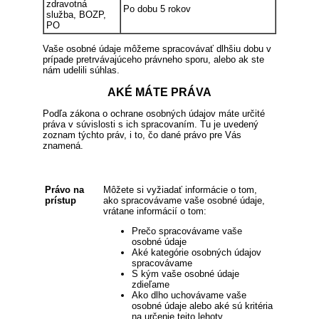
zdravotná
Po dobu 5 rokov
služba, BOZP,
PO
Vaše osobné údaje môžeme spracovávať dlhšiu dobu v
prípade pretrvávajúceho právneho sporu, alebo ak ste
nám udelili súhlas.
AKÉ MÁTE PRÁVA
Podľa zákona o ochrane osobných údajov máte určité
práva v súvislosti s ich spracovaním. Tu je uvedený
zoznam týchto práv, i to, čo dané právo pre Vás
znamená.
Právo na
Môžete si vyžiadať informácie o tom,
prístup
ako spracovávame vaše osobné údaje,
vrátane informácií o tom:
Prečo spracovávame vaše
osobné údaje
Aké kategórie osobných údajov
spracovávame
S kým vaše osobné údaje
zdieľame
Ako dlho uchovávame vaše
osobné údaje alebo aké sú kritéria
na určenie tejto lehoty