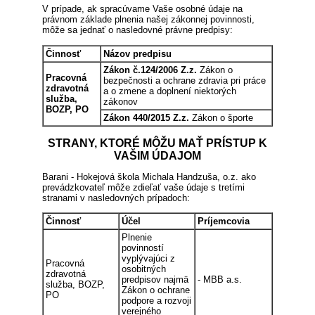
V prípade, ak spracúvame Vaše osobné údaje na
právnom základe plnenia našej zákonnej povinnosti,
môže sa jednať o nasledovné právne predpisy:
Činnosť
Názov predpisu
Zákon č.124/2006 Z.z.
Zákon o
Pracovná
bezpečnosti a ochrane zdravia pri práce
zdravotná
a o zmene a doplnení niektorých
služba,
zákonov
BOZP, PO
Zákon 440/2015 Z.z.
Zákon o športe
STRANY, KTORÉ MÔŽU MAŤ PRÍSTUP K
VAŠIM ÚDAJOM
Barani - Hokejová škola Michala Handzuša, o.z. ako
prevádzkovateľ môže zdieľať vaše údaje s tretími
stranami v nasledovných prípadoch:
Činnosť
Účel
Príjemcovia
Plnenie
povinností
vyplývajúci z
Pracovná
osobitných
zdravotná
predpisov najmä
- MBB a.s.
služba, BOZP,
Zákon o ochrane
PO
podpore a rozvoji
verejného