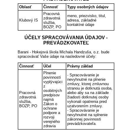
Oblasť
Činnosť
Typy osobných údajov
Pracovná
meno, priezvisko, titul,
zdravotná
Klubový IS
adresa, základné
služba,
kontaktné údaje
BOZP, PO
ÚČELY SPRACOVÁVANIA ÚDAJOV -
PREVÁDZKOVATEĽ
Barani - Hokejová škola Michala Handzuša, o.z. bude
spracovávať Vaše údaje na nasledovné účely:
Činnosť
Účel
Právny základ
Plnenie
- Spracovávanie je
povinností
nevyhnutné na plnenie
vyplývajúci
zmluvy, ktorej zmluvnou
z
stranou je dotknutá osoba,
osobitných
Pracovná
alebo aby sa na základe
predpisov
zdravotná
žiadosti dotknutej osoby
najmä
služba,
vykonali opatrenia pred
Zákon o
BOZP, PO
uzatvorením zmluvy.
ochrane
- Spracovávanie je
podpore a
nevyhnutné na splnenie
rozvoji
zákonnej povinnosti
verejného
prevádzkovateľa.
zdravia