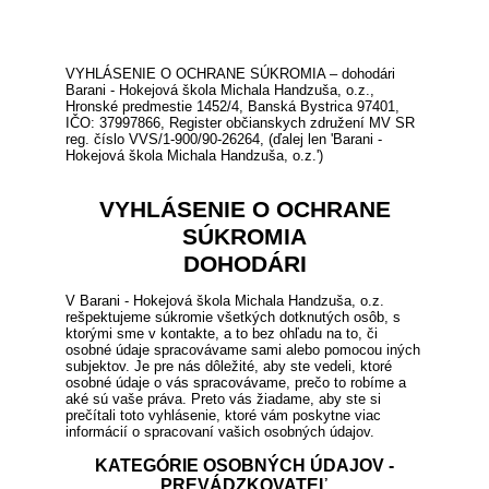
VYHLÁSENIE O OCHRANE SÚKROMIA – dohodári
Barani - Hokejová škola Michala Handzuša, o.z.,
Hronské predmestie 1452/4, Banská Bystrica 97401,
IČO: 37997866, Register občianskych združení MV SR
reg. číslo VVS/1-900/90-26264, (ďalej len 'Barani -
Hokejová škola Michala Handzuša, o.z.')
VYHLÁSENIE O OCHRANE
SÚKROMIA
DOHODÁRI
V Barani - Hokejová škola Michala Handzuša, o.z.
rešpektujeme súkromie všetkých dotknutých osôb, s
ktorými sme v kontakte, a to bez ohľadu na to, či
osobné údaje spracovávame sami alebo pomocou iných
subjektov. Je pre nás dôležité, aby ste vedeli, ktoré
osobné údaje o vás spracovávame, prečo to robíme a
aké sú vaše práva. Preto vás žiadame, aby ste si
prečítali toto vyhlásenie, ktoré vám poskytne viac
informácií o spracovaní vašich osobných údajov.
KATEGÓRIE OSOBNÝCH ÚDAJOV -
PREVÁDZKOVATEĽ