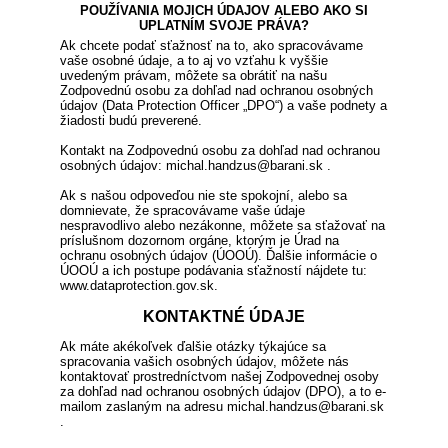
POUŽÍVANIA MOJICH ÚDAJOV ALEBO AKO SI
UPLATNÍM SVOJE PRÁVA?
Ak chcete podať sťažnosť na to, ako spracovávame
vaše osobné údaje, a to aj vo vzťahu k vyššie
uvedeným právam, môžete sa obrátiť na našu
Zodpovednú osobu za dohľad nad ochranou osobných
údajov (Data Protection Officer „DPO“) a vaše podnety a
žiadosti budú preverené.
Kontakt na Zodpovednú osobu za dohľad nad ochranou
osobných údajov: michal.handzus@barani.sk .
Ak s našou odpoveďou nie ste spokojní, alebo sa
domnievate, že spracovávame vaše údaje
nespravodlivo alebo nezákonne, môžete sa sťažovať na
príslušnom dozornom orgáne, ktorým je Úrad na
ochranu osobných údajov (ÚOOÚ). Ďalšie informácie o
ÚOOÚ a ich postupe podávania sťažností nájdete tu:
www.dataprotection.gov.sk.
KONTAKTNÉ ÚDAJE
Ak máte akékoľvek ďalšie otázky týkajúce sa
spracovania vašich osobných údajov, môžete nás
kontaktovať prostredníctvom našej Zodpovednej osoby
za dohľad nad ochranou osobných údajov (DPO), a to e-
mailom zaslaným na adresu michal.handzus@barani.sk
.