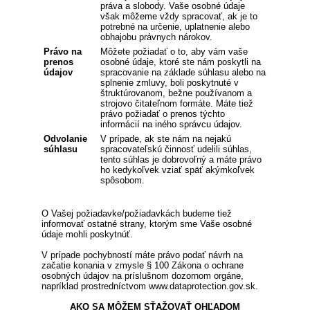
práva a slobody. Vaše osobné údaje
však môžeme vždy spracovať, ak je to
potrebné na určenie, uplatnenie alebo
obhajobu právnych nárokov.
Právo na
Môžete požiadať o to, aby vám vaše
prenos
osobné údaje, ktoré ste nám poskytli na
údajov
spracovanie na základe súhlasu alebo na
splnenie zmluvy, boli poskytnuté v
štruktúrovanom, bežne používanom a
strojovo čitateľnom formáte. Máte tiež
právo požiadať o prenos týchto
informácií na iného správcu údajov.
Odvolanie
V prípade, ak ste nám na nejakú
súhlasu
spracovateľskú činnosť udelili súhlas,
tento súhlas je dobrovoľný a máte právo
ho kedykoľvek vziať späť akýmkoľvek
spôsobom.
O Vašej požiadavke/požiadavkách budeme tiež
informovať ostatné strany, ktorým sme Vaše osobné
údaje mohli poskytnúť.
V prípade pochybností máte právo podať návrh na
začatie konania v zmysle § 100 Zákona o ochrane
osobných údajov na príslušnom dozornom orgáne,
napríklad prostredníctvom www.dataprotection.gov.sk.
AKO SA MÔŽEM SŤAŽOVAŤ OHĽADOM