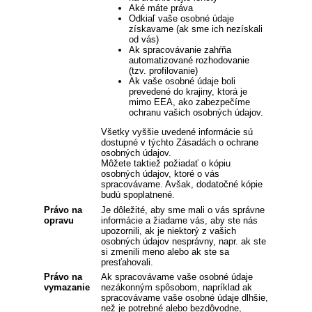
Aké máte práva
Odkiaľ vaše osobné údaje
získavame (ak sme ich nezískali
od vás)
Ak spracovávanie zahŕňa
automatizované rozhodovanie
(tzv. profilovanie)
Ak vaše osobné údaje boli
prevedené do krajiny, ktorá je
mimo EEA, ako zabezpečíme
ochranu vašich osobných údajov.
Všetky vyššie uvedené informácie sú
dostupné v týchto Zásadách o ochrane
osobných údajov.
Môžete taktiež požiadať o kópiu
osobných údajov, ktoré o vás
spracovávame. Avšak, dodatočné kópie
budú spoplatnené.
Právo na
Je dôležité, aby sme mali o vás správne
opravu
informácie a žiadame vás, aby ste nás
upozornili, ak je niektorý z vašich
osobných údajov nesprávny, napr. ak ste
si zmenili meno alebo ak ste sa
presťahovali.
Právo na
Ak spracovávame vaše osobné údaje
vymazanie
nezákonným spôsobom, napríklad ak
spracovávame vaše osobné údaje dlhšie,
než je potrebné alebo bezdôvodne,