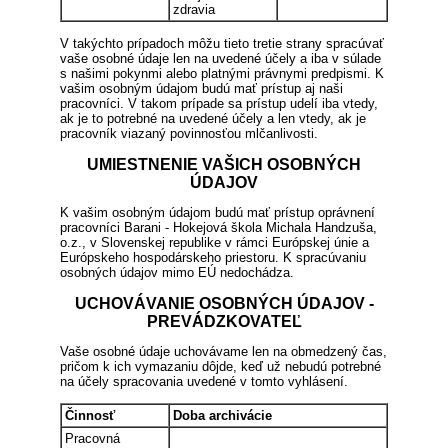
zdravia
V takýchto prípadoch môžu tieto tretie strany spracúvať
vaše osobné údaje len na uvedené účely a iba v súlade
s našimi pokynmi alebo platnými právnymi predpismi. K
vašim osobným údajom budú mať prístup aj naši
pracovníci. V takom prípade sa prístup udelí iba vtedy,
ak je to potrebné na uvedené účely a len vtedy, ak je
pracovník viazaný povinnosťou mlčanlivosti.
UMIESTNENIE VAŠICH OSOBNÝCH
ÚDAJOV
K vašim osobným údajom budú mať prístup oprávnení
pracovníci Barani - Hokejová škola Michala Handzuša,
o.z., v Slovenskej republike v rámci Európskej únie a
Európskeho hospodárskeho priestoru. K spracúvaniu
osobných údajov mimo EÚ nedochádza.
UCHOVÁVANIE OSOBNÝCH ÚDAJOV -
PREVÁDZKOVATEĽ
Vaše osobné údaje uchovávame len na obmedzený čas,
pričom k ich vymazaniu dôjde, keď už nebudú potrebné
na účely spracovania uvedené v tomto vyhlásení.
Činnosť
Doba archivácie
Pracovná