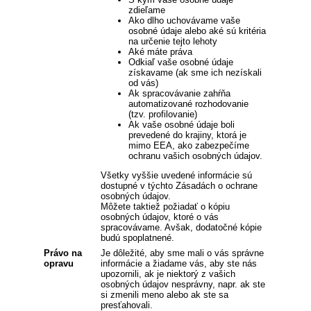
zdieľame
Ako dlho uchovávame vaše
osobné údaje alebo aké sú kritéria
na určenie tejto lehoty
Aké máte práva
Odkiaľ vaše osobné údaje
získavame (ak sme ich nezískali
od vás)
Ak spracovávanie zahŕňa
automatizované rozhodovanie
(tzv. profilovanie)
Ak vaše osobné údaje boli
prevedené do krajiny, ktorá je
mimo EEA, ako zabezpečíme
ochranu vašich osobných údajov.
Všetky vyššie uvedené informácie sú
dostupné v týchto Zásadách o ochrane
osobných údajov.
Môžete taktiež požiadať o kópiu
osobných údajov, ktoré o vás
spracovávame. Avšak, dodatočné kópie
budú spoplatnené.
Právo na
Je dôležité, aby sme mali o vás správne
opravu
informácie a žiadame vás, aby ste nás
upozornili, ak je niektorý z vašich
osobných údajov nesprávny, napr. ak ste
si zmenili meno alebo ak ste sa
presťahovali.