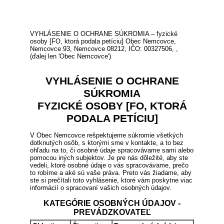
VYHLÁSENIE O OCHRANE SÚKROMIA – fyzické
osoby [FO, ktorá podala petíciu] Obec Nemcovce,
Nemcovce 93, Nemcovce 08212, IČO: 00327506, ,
(ďalej len 'Obec Nemcovce')
VYHLÁSENIE O OCHRANE
SÚKROMIA
FYZICKÉ OSOBY [FO, KTORÁ
PODALA PETÍCIU]
V Obec Nemcovce rešpektujeme súkromie všetkých
dotknutých osôb, s ktorými sme v kontakte, a to bez
ohľadu na to, či osobné údaje spracovávame sami alebo
pomocou iných subjektov. Je pre nás dôležité, aby ste
vedeli, ktoré osobné údaje o vás spracovávame, prečo
to robíme a aké sú vaše práva. Preto vás žiadame, aby
ste si prečítali toto vyhlásenie, ktoré vám poskytne viac
informácií o spracovaní vašich osobných údajov.
KATEGÓRIE OSOBNÝCH ÚDAJOV -
PREVÁDZKOVATEĽ