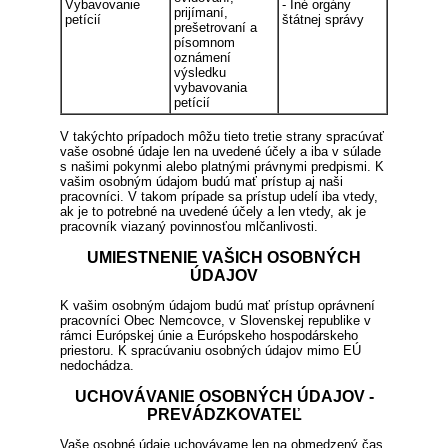
Vybavovanie
- Iné orgány
prijímaní,
petícií
štátnej správy
prešetrovaní a
písomnom
oznámení
výsledku
vybavovania
petícií
V takýchto prípadoch môžu tieto tretie strany spracúvať
vaše osobné údaje len na uvedené účely a iba v súlade
s našimi pokynmi alebo platnými právnymi predpismi. K
vašim osobným údajom budú mať prístup aj naši
pracovníci. V takom prípade sa prístup udelí iba vtedy,
ak je to potrebné na uvedené účely a len vtedy, ak je
pracovník viazaný povinnosťou mlčanlivosti.
UMIESTNENIE VAŠICH OSOBNÝCH
ÚDAJOV
K vašim osobným údajom budú mať prístup oprávnení
pracovníci Obec Nemcovce, v Slovenskej republike v
rámci Európskej únie a Európskeho hospodárskeho
priestoru. K spracúvaniu osobných údajov mimo EÚ
nedochádza.
UCHOVÁVANIE OSOBNÝCH ÚDAJOV -
PREVÁDZKOVATEĽ
Vaše osobné údaje uchovávame len na obmedzený čas,