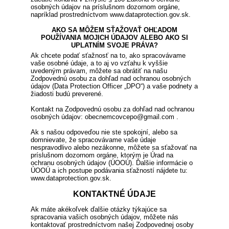
osobných údajov na príslušnom dozornom orgáne,
napríklad prostredníctvom www.dataprotection.gov.sk.
AKO SA MÔŽEM SŤAŽOVAŤ OHĽADOM
POUŽÍVANIA MOJICH ÚDAJOV ALEBO AKO SI
UPLATNÍM SVOJE PRÁVA?
Ak chcete podať sťažnosť na to, ako spracovávame
vaše osobné údaje, a to aj vo vzťahu k vyššie
uvedeným právam, môžete sa obrátiť na našu
Zodpovednú osobu za dohľad nad ochranou osobných
údajov (Data Protection Officer „DPO“) a vaše podnety a
žiadosti budú preverené.
Kontakt na Zodpovednú osobu za dohľad nad ochranou
osobných údajov: obecnemcovcepo@gmail.com .
Ak s našou odpoveďou nie ste spokojní, alebo sa
domnievate, že spracovávame vaše údaje
nespravodlivo alebo nezákonne, môžete sa sťažovať na
príslušnom dozornom orgáne, ktorým je Úrad na
ochranu osobných údajov (ÚOOÚ). Ďalšie informácie o
ÚOOÚ a ich postupe podávania sťažností nájdete tu:
www.dataprotection.gov.sk.
KONTAKTNÉ ÚDAJE
Ak máte akékoľvek ďalšie otázky týkajúce sa
spracovania vašich osobných údajov, môžete nás
kontaktovať prostredníctvom našej Zodpovednej osoby