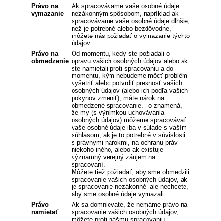
Právo na
Ak spracovávame vaše osobné údaje
vymazanie
nezákonným spôsobom, napríklad ak
spracovávame vaše osobné údaje dlhšie,
než je potrebné alebo bezdôvodne,
môžete nás požiadať o vymazanie týchto
údajov.
Právo na
Od momentu, kedy ste požiadali o
obmedzenie
opravu vašich osobných údajov alebo ak
ste namietali proti spracovaniu a do
momentu, kým nebudeme môcť problém
vyšetriť alebo potvrdiť presnosť vašich
osobných údajov (alebo ich podľa vašich
pokynov zmeniť), máte nárok na
obmedzené spracovanie. To znamená,
že my (s výnimkou uchovávania
osobných údajov) môžeme spracovávať
vaše osobné údaje iba v súlade s vaším
súhlasom, ak je to potrebné v súvislosti
s právnymi nárokmi, na ochranu práv
niekoho iného, alebo ak existuje
významný verejný záujem na
spracovaní.
Môžete tiež požiadať, aby sme obmedzili
spracovanie vašich osobných údajov, ak
je spracovanie nezákonné, ale nechcete,
aby sme osobné údaje vymazali.
Právo
Ak sa domnievate, že nemáme právo na
namietať
spracovanie vašich osobných údajov,
môžete proti nášmu spracovaniu