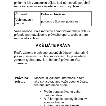
pričom k ich vymazaniu dôjde, keď už nebudú potrebné
na účely spracovania uvedené v tomto vyhlásení.
Činnosť
Doba archivácie
Vybavovanie
po dobu zákonnej povinnosti
petícií
Vaše osobné údaje môžeme spracovávať dlhšiu dobu v
prípade pretrvávajúceho právneho sporu, alebo ak ste
nám udelili súhlas.
AKÉ MÁTE PRÁVA
Podľa zákona o ochrane osobných údajov máte určité
práva v súvislosti s ich spracovaním. Tu je uvedený
zoznam týchto práv, i to, čo dané právo pre Vás
znamená.
Právo na
Môžete si vyžiadať informácie o tom,
prístup
ako spracovávame vaše osobné údaje,
vrátane informácií o tom:
Prečo spracovávame vaše
osobné údaje
Aké kategórie osobných údajov
spracovávame
S kým vaše osobné údaje