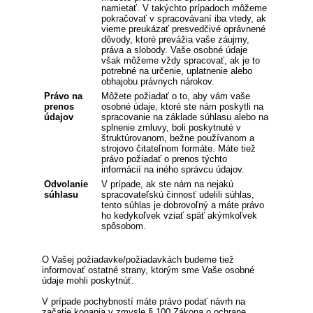
namietať. V takýchto prípadoch môžeme
pokračovať v spracovávaní iba vtedy, ak
vieme preukázať presvedčivé oprávnené
dôvody, ktoré prevážia vaše záujmy,
práva a slobody. Vaše osobné údaje
však môžeme vždy spracovať, ak je to
potrebné na určenie, uplatnenie alebo
obhajobu právnych nárokov.
Právo na
Môžete požiadať o to, aby vám vaše
prenos
osobné údaje, ktoré ste nám poskytli na
údajov
spracovanie na základe súhlasu alebo na
splnenie zmluvy, boli poskytnuté v
štruktúrovanom, bežne používanom a
strojovo čitateľnom formáte. Máte tiež
právo požiadať o prenos týchto
informácií na iného správcu údajov.
Odvolanie
V prípade, ak ste nám na nejakú
súhlasu
spracovateľskú činnosť udelili súhlas,
tento súhlas je dobrovoľný a máte právo
ho kedykoľvek vziať späť akýmkoľvek
spôsobom.
O Vašej požiadavke/požiadavkách budeme tiež
informovať ostatné strany, ktorým sme Vaše osobné
údaje mohli poskytnúť.
V prípade pochybností máte právo podať návrh na
začatie konania v zmysle § 100 Zákona o ochrane