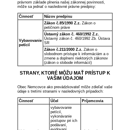
právnom základe plnenia našej zákonnej povinnosti,
môže sa jednať o nasledovné právne predpisy:
Činnosť
Názov predpisu
Zákon č.85/1990 Z.z.
Zákon o
petičnom práve
Ústavný zákon č. 460/1992 Z.z.
Ústavný zákon č. 460/1992 Zb. Ústava
Vybavovanie
SR
petícií
Zákon č.211/2000 Z.z.
Zákon o
slobodnom prístupe k informáciám a o
zmene a doplnení niektorých zákonov
(zákon o slobode informácií)
STRANY, KTORÉ MÔŽU MAŤ PRÍSTUP K
VAŠIM ÚDAJOM
Obec Nemcovce ako prevádzkovateľ môže zdieľať vaše
údaje s tretími stranami v nasledovných prípadoch:
Činnosť
Účel
Príjemcovia
vybavovanie
petícií,
vykonávanie
postupov pri ich
podávaní,
evidovaní,