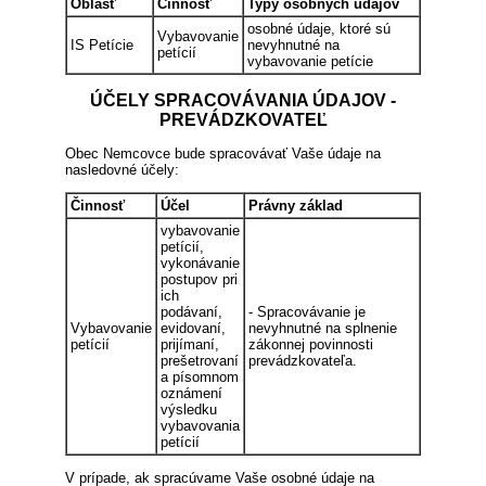
Oblasť
Činnosť
Typy osobných údajov
osobné údaje, ktoré sú
Vybavovanie
IS Petície
nevyhnutné na
petícií
vybavovanie petície
ÚČELY SPRACOVÁVANIA ÚDAJOV -
PREVÁDZKOVATEĽ
Obec Nemcovce bude spracovávať Vaše údaje na
nasledovné účely:
Činnosť
Účel
Právny základ
vybavovanie
petícií,
vykonávanie
postupov pri
ich
podávaní,
- Spracovávanie je
Vybavovanie
evidovaní,
nevyhnutné na splnenie
petícií
prijímaní,
zákonnej povinnosti
prešetrovaní
prevádzkovateľa.
a písomnom
oznámení
výsledku
vybavovania
petícií
V prípade, ak spracúvame Vaše osobné údaje na