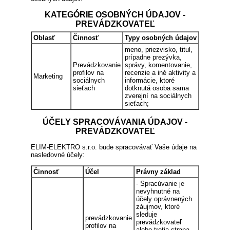
KATEGÓRIE OSOBNÝCH ÚDAJOV -
PREVÁDZKOVATEĽ
Oblasť
Činnosť
Typy osobných údajov
meno, priezvisko, titul,
prípadne prezývka,
Prevádzkovanie
správy, komentovanie,
profilov na
recenzie a iné aktivity a
Marketing
sociálnych
informácie, ktoré
sieťach
dotknutá osoba sama
zverejní na sociálnych
sieťach;
ÚČELY SPRACOVÁVANIA ÚDAJOV -
PREVÁDZKOVATEĽ
ELIM-ELEKTRO s.r.o. bude spracovávať Vaše údaje na
nasledovné účely:
Činnosť
Účel
Právny základ
- Spracúvanie je
nevyhnutné na
účely oprávnených
záujmov, ktoré
sleduje
prevádzkovanie
prevádzkovateľ
profilov na
alebo tretia strana,