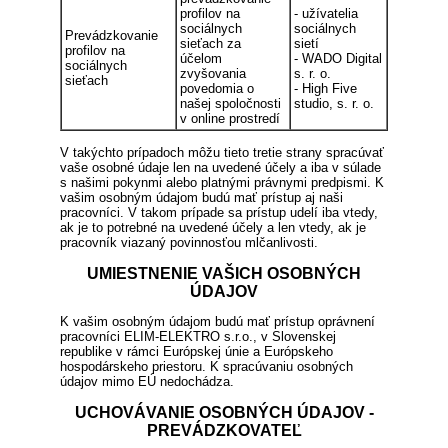
profilov na
- užívatelia
sociálnych
sociálnych
Prevádzkovanie
sieťach za
sietí
profilov na
účelom
- WADO Digital
sociálnych
zvyšovania
s. r. o.
sieťach
povedomia o
- High Five
našej spoločnosti
studio, s. r. o.
v online prostredí
V takýchto prípadoch môžu tieto tretie strany spracúvať
vaše osobné údaje len na uvedené účely a iba v súlade
s našimi pokynmi alebo platnými právnymi predpismi. K
vašim osobným údajom budú mať prístup aj naši
pracovníci. V takom prípade sa prístup udelí iba vtedy,
ak je to potrebné na uvedené účely a len vtedy, ak je
pracovník viazaný povinnosťou mlčanlivosti.
UMIESTNENIE VAŠICH OSOBNÝCH
ÚDAJOV
K vašim osobným údajom budú mať prístup oprávnení
pracovníci ELIM-ELEKTRO s.r.o., v Slovenskej
republike v rámci Európskej únie a Európskeho
hospodárskeho priestoru. K spracúvaniu osobných
údajov mimo EÚ nedochádza.
UCHOVÁVANIE OSOBNÝCH ÚDAJOV -
PREVÁDZKOVATEĽ