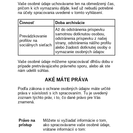
Vaše osobné údaje uchovávame len na obmedzený čas,
pričom k ich vymazaniu dôjde, keď už nebudú potrebné
na účely spracovania uvedené v tomto vyhlásení.
Činnosť
Doba archivácie
Až do odstránenia príspevku
samotnou dotknutou osobou,
Prevádzkovanie
odstránenia príspevku z našej
profilov na
strany, odstránenia nášho profilu
sociálnych sieťach
alebo žiadosti dotknutej osoby o
vymazanie osobných údajov.
Vaše osobné údaje môžeme spracovávať dlhšiu dobu v
prípade pretrvávajúceho právneho sporu, alebo ak ste
nám udelili súhlas.
AKÉ MÁTE PRÁVA
Podľa zákona o ochrane osobných údajov máte určité
práva v súvislosti s ich spracovaním. Tu je uvedený
zoznam týchto práv, i to, čo dané právo pre Vás
znamená.
Právo na
Môžete si vyžiadať informácie o tom,
prístup
ako spracovávame vaše osobné údaje,
vrátane informácií o tom: