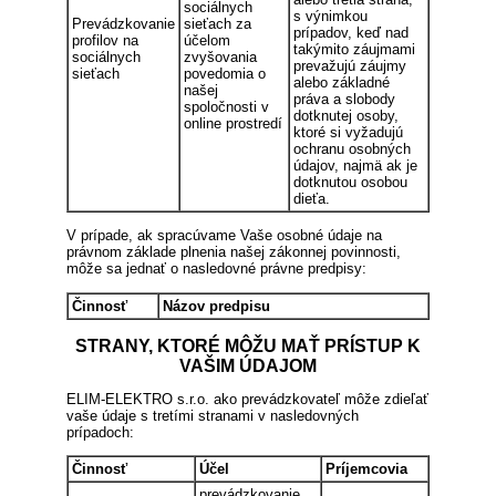
sociálnych
s výnimkou
Prevádzkovanie
sieťach za
prípadov, keď nad
profilov na
účelom
takýmito záujmami
sociálnych
zvyšovania
prevažujú záujmy
sieťach
povedomia o
alebo základné
našej
práva a slobody
spoločnosti v
dotknutej osoby,
online prostredí
ktoré si vyžadujú
ochranu osobných
údajov, najmä ak je
dotknutou osobou
dieťa.
V prípade, ak spracúvame Vaše osobné údaje na
právnom základe plnenia našej zákonnej povinnosti,
môže sa jednať o nasledovné právne predpisy:
Činnosť
Názov predpisu
STRANY, KTORÉ MÔŽU MAŤ PRÍSTUP K
VAŠIM ÚDAJOM
ELIM-ELEKTRO s.r.o. ako prevádzkovateľ môže zdieľať
vaše údaje s tretími stranami v nasledovných
prípadoch:
Činnosť
Účel
Príjemcovia
prevádzkovanie