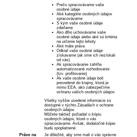
Prečo spracovávame vaše
osobné údaje
Aké kategórie osobných údajov
spracovávame
S kým vaše osobné údaje
zdieľame
Ako dlho uchovávame vaše
osobné údaje alebo aké sú kritéria
na určenie tejto lehoty
Aké máte práva
Odkiaľ vaše osobné údaje
získavame (ak sme ich nezískali
od vás)
Ak spracovávanie zahŕňa
automatizované rozhodovanie
(tzv. profilovanie)
Ak vaše osobné údaje boli
prevedené do krajiny, ktorá je
mimo EEA, ako zabezpečíme
ochranu vašich osobných údajov.
Všetky vyššie uvedené informácie sú
dostupné v týchto Zásadách o ochrane
osobných údajov.
Môžete taktiež požiadať o kópiu
osobných údajov, ktoré o vás
spracovávame. Avšak, dodatočné kópie
budú spoplatnené.
Právo na
Je dôležité, aby sme mali o vás správne