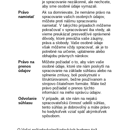
je spracovanie nezákonné, ale nechcete,
aby sme osobné údaje vymazali.
Právo
Ak sa domnievate, že nemáme právo na
namietať
spracovanie vašich osobných údajov,
môžete proti nášmu spracovaniu
namietať. V takýchto prípadoch môžeme
pokračovať v spracovávaní iba vtedy, ak
vieme preukázať presvedčivé oprávnené
dôvody, ktoré prevážia vaše záujmy,
práva a slobody. Vaše osobné údaje
však môžeme vždy spracovať, ak je to
potrebné na určenie, uplatnenie alebo
obhajobu právnych nárokov.
Právo na
Môžete požiadať o to, aby vám vaše
prenos
osobné údaje, ktoré ste nám poskytli na
údajov
spracovanie na základe súhlasu alebo na
splnenie zmluvy, boli poskytnuté v
štruktúrovanom, bežne používanom a
strojovo čitateľnom formáte. Máte tiež
právo požiadať o prenos týchto
informácií na iného správcu údajov.
Odvolanie
V prípade, ak ste nám na nejakú
súhlasu
spracovateľskú činnosť udelili súhlas,
tento súhlas je dobrovoľný a máte právo
ho kedykoľvek vziať späť akýmkoľvek
spôsobom.
O Vašej požiadavke/požiadavkách budeme tiež