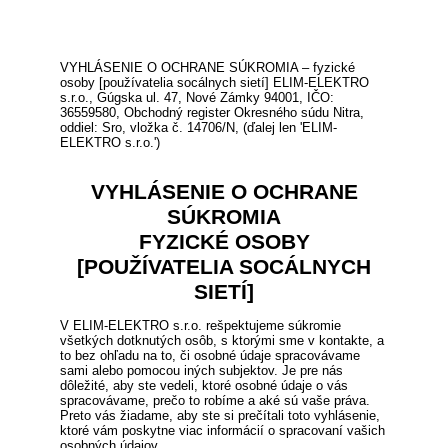
VYHLÁSENIE O OCHRANE SÚKROMIA – fyzické
osoby [používatelia socálnych sietí] ELIM-ELEKTRO
s.r.o., Gúgska ul. 47, Nové Zámky 94001, IČO:
36559580, Obchodný register Okresného súdu Nitra,
oddiel: Sro, vložka č. 14706/N, (ďalej len 'ELIM-
ELEKTRO s.r.o.')
VYHLÁSENIE O OCHRANE
SÚKROMIA
FYZICKÉ OSOBY
[POUŽÍVATELIA SOCÁLNYCH
SIETÍ]
V ELIM-ELEKTRO s.r.o. rešpektujeme súkromie
všetkých dotknutých osôb, s ktorými sme v kontakte, a
to bez ohľadu na to, či osobné údaje spracovávame
sami alebo pomocou iných subjektov. Je pre nás
dôležité, aby ste vedeli, ktoré osobné údaje o vás
spracovávame, prečo to robíme a aké sú vaše práva.
Preto vás žiadame, aby ste si prečítali toto vyhlásenie,
ktoré vám poskytne viac informácií o spracovaní vašich
osobných údajov.