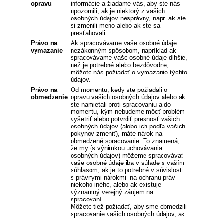
opravu
informácie a žiadame vás, aby ste nás
upozornili, ak je niektorý z vašich
osobných údajov nesprávny, napr. ak ste
si zmenili meno alebo ak ste sa
presťahovali.
Právo na
Ak spracovávame vaše osobné údaje
vymazanie
nezákonným spôsobom, napríklad ak
spracovávame vaše osobné údaje dlhšie,
než je potrebné alebo bezdôvodne,
môžete nás požiadať o vymazanie týchto
údajov.
Právo na
Od momentu, kedy ste požiadali o
obmedzenie
opravu vašich osobných údajov alebo ak
ste namietali proti spracovaniu a do
momentu, kým nebudeme môcť problém
vyšetriť alebo potvrdiť presnosť vašich
osobných údajov (alebo ich podľa vašich
pokynov zmeniť), máte nárok na
obmedzené spracovanie. To znamená,
že my (s výnimkou uchovávania
osobných údajov) môžeme spracovávať
vaše osobné údaje iba v súlade s vaším
súhlasom, ak je to potrebné v súvislosti
s právnymi nárokmi, na ochranu práv
niekoho iného, alebo ak existuje
významný verejný záujem na
spracovaní.
Môžete tiež požiadať, aby sme obmedzili
spracovanie vašich osobných údajov, ak