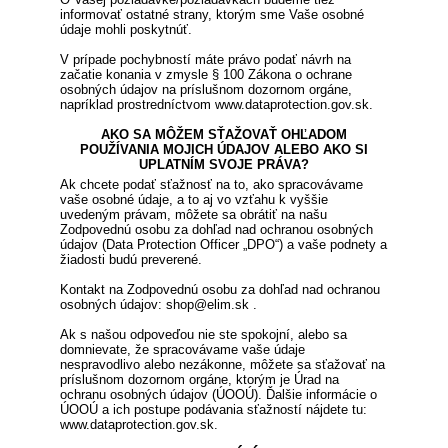
informovať ostatné strany, ktorým sme Vaše osobné
údaje mohli poskytnúť.
V prípade pochybností máte právo podať návrh na
začatie konania v zmysle § 100 Zákona o ochrane
osobných údajov na príslušnom dozornom orgáne,
napríklad prostredníctvom www.dataprotection.gov.sk.
AKO SA MÔŽEM SŤAŽOVAŤ OHĽADOM
POUŽÍVANIA MOJICH ÚDAJOV ALEBO AKO SI
UPLATNÍM SVOJE PRÁVA?
Ak chcete podať sťažnosť na to, ako spracovávame
vaše osobné údaje, a to aj vo vzťahu k vyššie
uvedeným právam, môžete sa obrátiť na našu
Zodpovednú osobu za dohľad nad ochranou osobných
údajov (Data Protection Officer „DPO“) a vaše podnety a
žiadosti budú preverené.
Kontakt na Zodpovednú osobu za dohľad nad ochranou
osobných údajov: shop@elim.sk .
Ak s našou odpoveďou nie ste spokojní, alebo sa
domnievate, že spracovávame vaše údaje
nespravodlivo alebo nezákonne, môžete sa sťažovať na
príslušnom dozornom orgáne, ktorým je Úrad na
ochranu osobných údajov (ÚOOÚ). Ďalšie informácie o
ÚOOÚ a ich postupe podávania sťažností nájdete tu:
www.dataprotection.gov.sk.