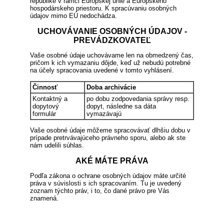
republike v rámci Európskej únie a Európskeho
hospodárskeho priestoru. K spracúvaniu osobných
údajov mimo EÚ nedochádza.
UCHOVÁVANIE OSOBNÝCH ÚDAJOV -
PREVÁDZKOVATEĽ
Vaše osobné údaje uchovávame len na obmedzený čas,
pričom k ich vymazaniu dôjde, keď už nebudú potrebné
na účely spracovania uvedené v tomto vyhlásení.
Činnosť
Doba archivácie
Kontaktný a
po dobu zodpovedania správy resp.
dopytový
dopyt, následne sa dáta
formulár
vymazávajú
Vaše osobné údaje môžeme spracovávať dlhšiu dobu v
prípade pretrvávajúceho právneho sporu, alebo ak ste
nám udelili súhlas.
AKÉ MÁTE PRÁVA
Podľa zákona o ochrane osobných údajov máte určité
práva v súvislosti s ich spracovaním. Tu je uvedený
zoznam týchto práv, i to, čo dané právo pre Vás
znamená.