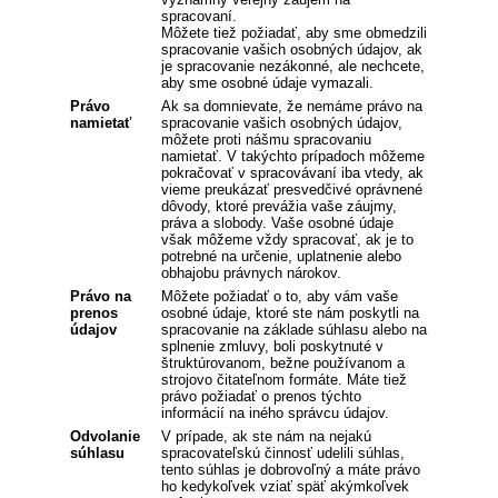
spracovaní.
Môžete tiež požiadať, aby sme obmedzili
spracovanie vašich osobných údajov, ak
je spracovanie nezákonné, ale nechcete,
aby sme osobné údaje vymazali.
Právo
Ak sa domnievate, že nemáme právo na
namietať
spracovanie vašich osobných údajov,
môžete proti nášmu spracovaniu
namietať. V takýchto prípadoch môžeme
pokračovať v spracovávaní iba vtedy, ak
vieme preukázať presvedčivé oprávnené
dôvody, ktoré prevážia vaše záujmy,
práva a slobody. Vaše osobné údaje
však môžeme vždy spracovať, ak je to
potrebné na určenie, uplatnenie alebo
obhajobu právnych nárokov.
Právo na
Môžete požiadať o to, aby vám vaše
prenos
osobné údaje, ktoré ste nám poskytli na
údajov
spracovanie na základe súhlasu alebo na
splnenie zmluvy, boli poskytnuté v
štruktúrovanom, bežne používanom a
strojovo čitateľnom formáte. Máte tiež
právo požiadať o prenos týchto
informácií na iného správcu údajov.
Odvolanie
V prípade, ak ste nám na nejakú
súhlasu
spracovateľskú činnosť udelili súhlas,
tento súhlas je dobrovoľný a máte právo
ho kedykoľvek vziať späť akýmkoľvek