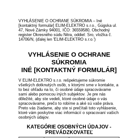
VYHLÁSENIE O OCHRANE SÚKROMIA – Iné
[kontaktný formulár] ELIM-ELEKTRO s.r.o., Gúgska ul.
47, Nové Zámky 94001, IČO: 36559580, Obchodný
register Okresného súdu Nitra, oddiel: Sro, vložka č.
14706/N, (ďalej len 'ELIM-ELEKTRO s.r.o.')
VYHLÁSENIE O OCHRANE
SÚKROMIA
INÉ [KONTAKTNÝ FORMULÁR]
V ELIM-ELEKTRO s.r.o. rešpektujeme súkromie
všetkých dotknutých osôb, s ktorými sme v kontakte, a
to bez ohľadu na to, či osobné údaje spracovávame
sami alebo pomocou iných subjektov. Je pre nás
dôležité, aby ste vedeli, ktoré osobné údaje o vás
spracovávame, prečo to robíme a aké sú vaše práva.
Preto vás žiadame, aby ste si prečítali toto vyhlásenie,
ktoré vám poskytne viac informácií o spracovaní vašich
osobných údajov.
KATEGÓRIE OSOBNÝCH ÚDAJOV -
PREVÁDZKOVATEĽ