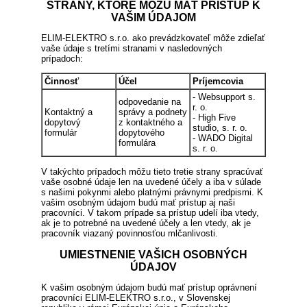
STRANY, KTORÉ MÔŽU MAŤ PRÍSTUP K
VAŠIM ÚDAJOM
ELIM-ELEKTRO s.r.o. ako prevádzkovateľ môže zdieľať
vaše údaje s tretími stranami v nasledovných
prípadoch:
Činnosť
Účel
Príjemcovia
- Websupport s.
odpovedanie na
r. o.
Kontaktný a
správy a podnety
- High Five
dopytový
z kontaktného a
studio, s. r. o.
formulár
dopytového
- WADO Digital
formulára
s. r. o.
V takýchto prípadoch môžu tieto tretie strany spracúvať
vaše osobné údaje len na uvedené účely a iba v súlade
s našimi pokynmi alebo platnými právnymi predpismi. K
vašim osobným údajom budú mať prístup aj naši
pracovníci. V takom prípade sa prístup udelí iba vtedy,
ak je to potrebné na uvedené účely a len vtedy, ak je
pracovník viazaný povinnosťou mlčanlivosti.
UMIESTNENIE VAŠICH OSOBNÝCH
ÚDAJOV
K vašim osobným údajom budú mať prístup oprávnení
pracovníci ELIM-ELEKTRO s.r.o., v Slovenskej