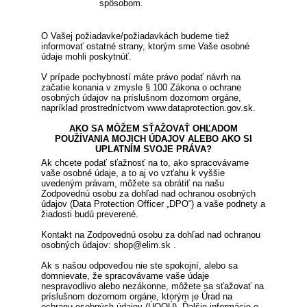
spôsobom.
O Vašej požiadavke/požiadavkách budeme tiež
informovať ostatné strany, ktorým sme Vaše osobné
údaje mohli poskytnúť.
V prípade pochybností máte právo podať návrh na
začatie konania v zmysle § 100 Zákona o ochrane
osobných údajov na príslušnom dozornom orgáne,
napríklad prostredníctvom www.dataprotection.gov.sk.
AKO SA MÔŽEM SŤAŽOVAŤ OHĽADOM
POUŽÍVANIA MOJICH ÚDAJOV ALEBO AKO SI
UPLATNÍM SVOJE PRÁVA?
Ak chcete podať sťažnosť na to, ako spracovávame
vaše osobné údaje, a to aj vo vzťahu k vyššie
uvedeným právam, môžete sa obrátiť na našu
Zodpovednú osobu za dohľad nad ochranou osobných
údajov (Data Protection Officer „DPO“) a vaše podnety a
žiadosti budú preverené.
Kontakt na Zodpovednú osobu za dohľad nad ochranou
osobných údajov: shop@elim.sk .
Ak s našou odpoveďou nie ste spokojní, alebo sa
domnievate, že spracovávame vaše údaje
nespravodlivo alebo nezákonne, môžete sa sťažovať na
príslušnom dozornom orgáne, ktorým je Úrad na
ochranu osobných údajov (ÚOOÚ). Ďalšie informácie o