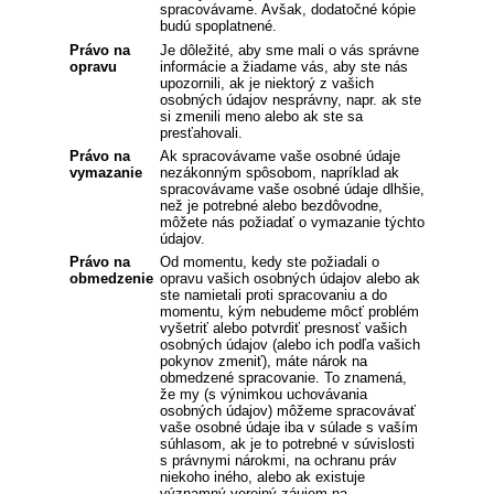
spracovávame. Avšak, dodatočné kópie
budú spoplatnené.
Právo na
Je dôležité, aby sme mali o vás správne
opravu
informácie a žiadame vás, aby ste nás
upozornili, ak je niektorý z vašich
osobných údajov nesprávny, napr. ak ste
si zmenili meno alebo ak ste sa
presťahovali.
Právo na
Ak spracovávame vaše osobné údaje
vymazanie
nezákonným spôsobom, napríklad ak
spracovávame vaše osobné údaje dlhšie,
než je potrebné alebo bezdôvodne,
môžete nás požiadať o vymazanie týchto
údajov.
Právo na
Od momentu, kedy ste požiadali o
obmedzenie
opravu vašich osobných údajov alebo ak
ste namietali proti spracovaniu a do
momentu, kým nebudeme môcť problém
vyšetriť alebo potvrdiť presnosť vašich
osobných údajov (alebo ich podľa vašich
pokynov zmeniť), máte nárok na
obmedzené spracovanie. To znamená,
že my (s výnimkou uchovávania
osobných údajov) môžeme spracovávať
vaše osobné údaje iba v súlade s vaším
súhlasom, ak je to potrebné v súvislosti
s právnymi nárokmi, na ochranu práv
niekoho iného, alebo ak existuje
významný verejný záujem na