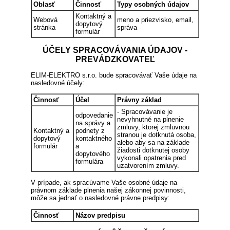
Oblasť
Činnosť
Typy osobných údajov
Kontaktný a
Webová
meno a priezvisko, email,
dopytový
stránka
správa
formulár
ÚČELY SPRACOVÁVANIA ÚDAJOV -
PREVÁDZKOVATEĽ
ELIM-ELEKTRO s.r.o. bude spracovávať Vaše údaje na
nasledovné účely:
Činnosť
Účel
Právny základ
- Spracovávanie je
odpovedanie
nevyhnutné na plnenie
na správy a
zmluvy, ktorej zmluvnou
Kontaktný a
podnety z
stranou je dotknutá osoba,
dopytový
kontaktného
alebo aby sa na základe
formulár
a
žiadosti dotknutej osoby
dopytového
vykonali opatrenia pred
formulára
uzatvorením zmluvy.
V prípade, ak spracúvame Vaše osobné údaje na
právnom základe plnenia našej zákonnej povinnosti,
môže sa jednať o nasledovné právne predpisy:
Činnosť
Názov predpisu