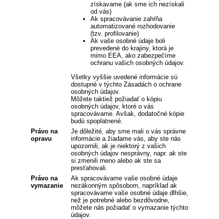
získavame (ak sme ich nezískali
od vás)
Ak spracovávanie zahŕňa
automatizované rozhodovanie
(tzv. profilovanie)
Ak vaše osobné údaje boli
prevedené do krajiny, ktorá je
mimo EEA, ako zabezpečíme
ochranu vašich osobných údajov.
Všetky vyššie uvedené informácie sú
dostupné v týchto Zásadách o ochrane
osobných údajov.
Môžete taktiež požiadať o kópiu
osobných údajov, ktoré o vás
spracovávame. Avšak, dodatočné kópie
budú spoplatnené.
Právo na
Je dôležité, aby sme mali o vás správne
opravu
informácie a žiadame vás, aby ste nás
upozornili, ak je niektorý z vašich
osobných údajov nesprávny, napr. ak ste
si zmenili meno alebo ak ste sa
presťahovali.
Právo na
Ak spracovávame vaše osobné údaje
vymazanie
nezákonným spôsobom, napríklad ak
spracovávame vaše osobné údaje dlhšie,
než je potrebné alebo bezdôvodne,
môžete nás požiadať o vymazanie týchto
údajov.