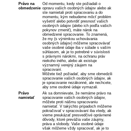
Právo na
Od momentu, kedy ste požiadali o
obmedzenie
opravu vašich osobných údajov alebo ak
ste namietali proti spracovaniu a do
momentu, kým nebudeme môcť problém
vyšetriť alebo potvrdiť presnosť vašich
osobných údajov (alebo ich podľa vašich
pokynov zmeniť), máte nárok na
obmedzené spracovanie. To znamená,
že my (s výnimkou uchovávania
osobných údajov) môžeme spracovávať
vaše osobné údaje iba v súlade s vaším
súhlasom, ak je to potrebné v súvislosti
s právnymi nárokmi, na ochranu práv
niekoho iného, alebo ak existuje
významný verejný záujem na
spracovaní.
Môžete tiež požiadať, aby sme obmedzili
spracovanie vašich osobných údajov, ak
je spracovanie nezákonné, ale nechcete,
aby sme osobné údaje vymazali.
Právo
Ak sa domnievate, že nemáme právo na
namietať
spracovanie vašich osobných údajov,
môžete proti nášmu spracovaniu
namietať. V takýchto prípadoch môžeme
pokračovať v spracovávaní iba vtedy, ak
vieme preukázať presvedčivé oprávnené
dôvody, ktoré prevážia vaše záujmy,
práva a slobody. Vaše osobné údaje
však môžeme vždy spracovať, ak je to