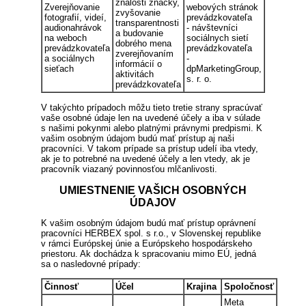
znalosti značky,
Zverejňovanie
webových stránok
zvyšovanie
fotografií, videí,
prevádzkovateľa
transparentnosti
audionahrávok
- návštevníci
a budovanie
na weboch
sociálnych sietí
dobrého mena
prevádzkovateľa
prevádzkovateľa
zverejňovaním
a sociálnych
-
informácií o
sieťach
dpMarketingGroup,
aktivitách
s. r. o.
prevádzkovateľa
V takýchto prípadoch môžu tieto tretie strany spracúvať
vaše osobné údaje len na uvedené účely a iba v súlade
s našimi pokynmi alebo platnými právnymi predpismi. K
vašim osobným údajom budú mať prístup aj naši
pracovníci. V takom prípade sa prístup udelí iba vtedy,
ak je to potrebné na uvedené účely a len vtedy, ak je
pracovník viazaný povinnosťou mlčanlivosti.
UMIESTNENIE VAŠICH OSOBNÝCH
ÚDAJOV
K vašim osobným údajom budú mať prístup oprávnení
pracovníci HERBEX spol. s r.o., v Slovenskej republike
v rámci Európskej únie a Európskeho hospodárskeho
priestoru. Ak dochádza k spracovaniu mimo EÚ, jedná
sa o nasledovné prípady:
Činnosť
Účel
Krajina
Spoločnosť
Meta