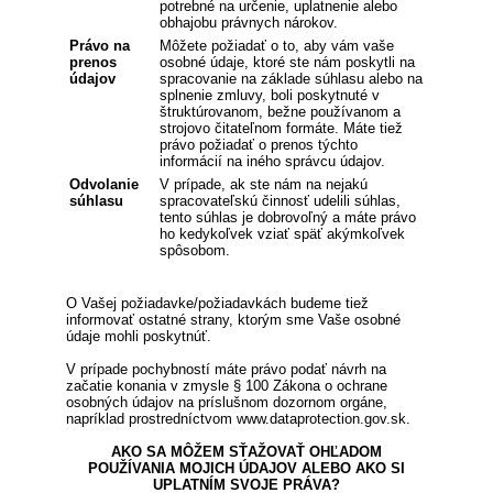
potrebné na určenie, uplatnenie alebo
obhajobu právnych nárokov.
Právo na
Môžete požiadať o to, aby vám vaše
prenos
osobné údaje, ktoré ste nám poskytli na
údajov
spracovanie na základe súhlasu alebo na
splnenie zmluvy, boli poskytnuté v
štruktúrovanom, bežne používanom a
strojovo čitateľnom formáte. Máte tiež
právo požiadať o prenos týchto
informácií na iného správcu údajov.
Odvolanie
V prípade, ak ste nám na nejakú
súhlasu
spracovateľskú činnosť udelili súhlas,
tento súhlas je dobrovoľný a máte právo
ho kedykoľvek vziať späť akýmkoľvek
spôsobom.
O Vašej požiadavke/požiadavkách budeme tiež
informovať ostatné strany, ktorým sme Vaše osobné
údaje mohli poskytnúť.
V prípade pochybností máte právo podať návrh na
začatie konania v zmysle § 100 Zákona o ochrane
osobných údajov na príslušnom dozornom orgáne,
napríklad prostredníctvom www.dataprotection.gov.sk.
AKO SA MÔŽEM SŤAŽOVAŤ OHĽADOM
POUŽÍVANIA MOJICH ÚDAJOV ALEBO AKO SI
UPLATNÍM SVOJE PRÁVA?