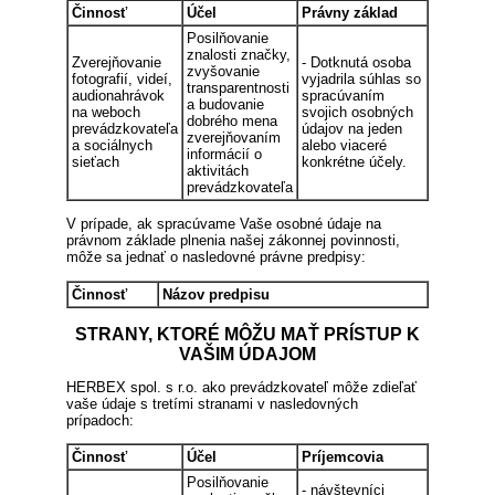
Činnosť
Účel
Právny základ
Posilňovanie
znalosti značky,
Zverejňovanie
- Dotknutá osoba
zvyšovanie
fotografií, videí,
vyjadrila súhlas so
transparentnosti
audionahrávok
spracúvaním
a budovanie
na weboch
svojich osobných
dobrého mena
prevádzkovateľa
údajov na jeden
zverejňovaním
a sociálnych
alebo viaceré
informácií o
sieťach
konkrétne účely.
aktivitách
prevádzkovateľa
V prípade, ak spracúvame Vaše osobné údaje na
právnom základe plnenia našej zákonnej povinnosti,
môže sa jednať o nasledovné právne predpisy:
Činnosť
Názov predpisu
STRANY, KTORÉ MÔŽU MAŤ PRÍSTUP K
VAŠIM ÚDAJOM
HERBEX spol. s r.o. ako prevádzkovateľ môže zdieľať
vaše údaje s tretími stranami v nasledovných
prípadoch:
Činnosť
Účel
Príjemcovia
Posilňovanie
- návštevníci