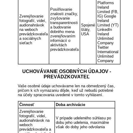
Platforms
Ireland
Posilňovanie
Limited (FB,
znalosti značky,
Zverejňovanie
IG) Google
zvyšovanie
fotografií, videí,
Ireland
transparentnosti
audionahrávok
Spojené
Limited (YT)
a budovanie
na weboch
štáty,
LinkedIn
dobrého mena
prevádzkovateľa
USA
Ireland
zverejňovaním
a sociálnych
Unlimited
informácií o
sieťach
Company
aktivitách
Twitter
prevádzkovateľa
International
Unlimited
Company
UCHOVÁVANIE OSOBNÝCH ÚDAJOV -
PREVÁDZKOVATEĽ
Vaše osobné údaje uchovávame len na obmedzený čas,
pričom k ich vymazaniu dôjde, keď už nebudú potrebné
na účely spracovania uvedené v tomto vyhlásení.
Činnosť
Doba archivácie
Zverejňovanie
fotografií, videí,
V prípade udeleného súhlasu po
audionahrávok na
dobu jeho udelenia, maximálne
weboch
však do doby jeho odvolania
prevádzkovateľa a