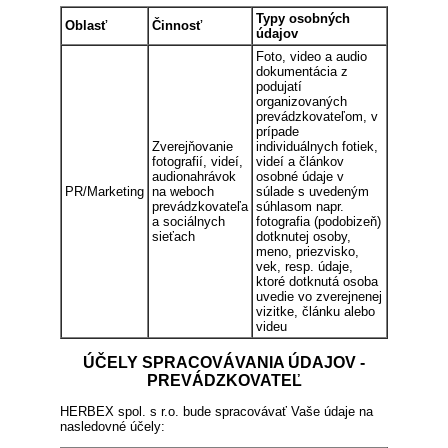
Typy osobných
Oblasť
Činnosť
údajov
Foto, video a audio
dokumentácia z
podujatí
organizovaných
prevádzkovateľom, v
prípade
Zverejňovanie
individuálnych fotiek,
fotografií, videí,
videí a článkov
audionahrávok
osobné údaje v
PR/Marketing
na weboch
súlade s uvedeným
prevádzkovateľa
súhlasom napr.
a sociálnych
fotografia (podobizeň)
sieťach
dotknutej osoby,
meno, priezvisko,
vek, resp. údaje,
ktoré dotknutá osoba
uvedie vo zverejnenej
vizitke, článku alebo
videu
ÚČELY SPRACOVÁVANIA ÚDAJOV -
PREVÁDZKOVATEĽ
HERBEX spol. s r.o. bude spracovávať Vaše údaje na
nasledovné účely: