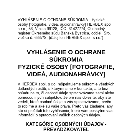
VYHLÁSENIE O OCHRANE SÚKROMIA – fyzické
osoby [fotografie, videá, audionahrávky] HERBEX spol.
s r.o., 53, Vinica 99128, IČO: 31427774, Obchodný
register Okresného súdu Banská Bystrica, oddiel: Sro,
vložka č. 6887/S, (ďalej len 'HERBEX spol. s r.o.')
VYHLÁSENIE O OCHRANE
SÚKROMIA
FYZICKÉ OSOBY [FOTOGRAFIE,
VIDEÁ, AUDIONAHRÁVKY]
V HERBEX spol. s r.o. rešpektujeme súkromie všetkých
dotknutých osôb, s ktorými sme v kontakte, a to bez
ohľadu na to, či osobné údaje spracovávame sami alebo
pomocou iných subjektov. Je pre nás dôležité, aby ste
vedeli, ktoré osobné údaje o vás spracovávame, prečo
to robíme a aké sú vaše práva. Preto vás žiadame, aby
ste si prečítali toto vyhlásenie, ktoré vám poskytne viac
informácií o spracovaní vašich osobných údajov.
KATEGÓRIE OSOBNÝCH ÚDAJOV -
PREVÁDZKOVATEĽ