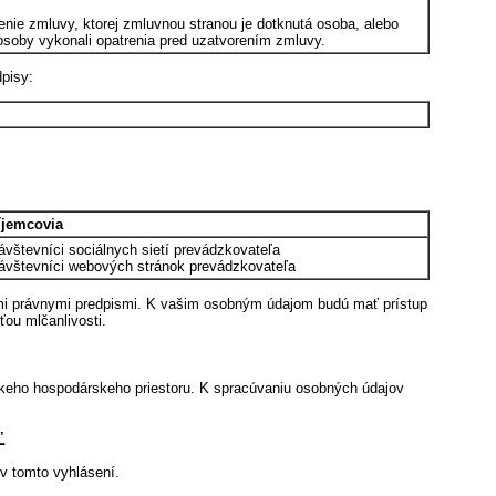
enie zmluvy, ktorej zmluvnou stranou je dotknutá osoba, alebo
 osoby vykonali opatrenia pred uzatvorením zmluvy.
pisy:
íjemcovia
návštevníci sociálnych sietí prevádzkovateľa
návštevníci webových stránok prevádzkovateľa
nými právnymi predpismi. K vašim osobným údajom budú mať prístup
ťou mlčanlivosti.
skeho hospodárskeho priestoru. K spracúvaniu osobných údajov
Ľ
v tomto vyhlásení.