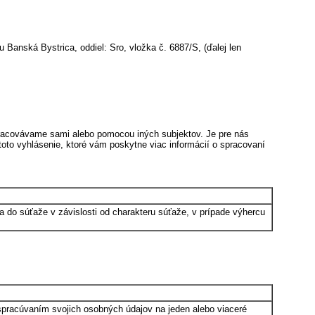
ská Bystrica, oddiel: Sro, vložka č. 6887/S, (ďalej len
pracovávame sami alebo pomocou iných subjektov. Je pre nás
 toto vyhlásenie, ktoré vám poskytne viac informácií o spracovaní
a do súťaže v závislosti od charakteru súťaže, v prípade výhercu
 spracúvaním svojich osobných údajov na jeden alebo viaceré