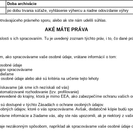
Doba archivácie
po dobu trvania súťaže, vyhlásenie výhercu a riadne odovzdanie výhry
rvávajúceho právneho sporu, alebo ak ste nám udelili súhlas.
AKÉ MÁTE PRÁVA
losti s ich spracovaním. Tu je uvedený zoznam týchto práv, i to, čo dané p
om, ako spracovávame vaše osobné údaje, vrátane informácií o tom:
osobné údaje
ajov spracovávame
zdieľame
obné údaje alebo aké sú kritéria na určenie tejto lehoty
ískavame (ak sme ich nezískali od vás)
tomatizované rozhodovanie (tzv. profilovanie)
prevedené do krajiny, ktorá je mimo EEA, ako zabezpečíme ochranu vašich o
 sú dostupné v týchto Zásadách o ochrane osobných údajov.
osobných údajov, ktoré o vás spracovávame. Avšak, dodatočné kópie budú sp
rávne informácie a žiadame vás, aby ste nás upozornili, ak je niektorý z vaš
je nezákonným spôsobom, napríklad ak spracovávame vaše osobné údaje dlh