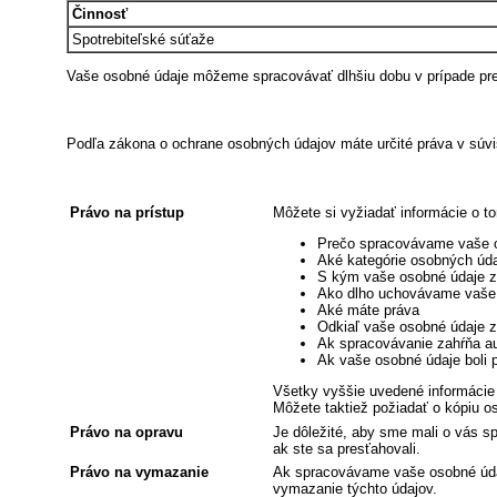
Činnosť
Spotrebiteľské súťaže
Vaše osobné údaje môžeme spracovávať dlhšiu dobu v prípade pret
Podľa zákona o ochrane osobných údajov máte určité práva v súvis
Právo na prístup
Môžete si vyžiadať informácie o t
Prečo spracovávame vaše 
Aké kategórie osobných úd
S kým vaše osobné údaje 
Ako dlho uchovávame vaše os
Aké máte práva
Odkiaľ vaše osobné údaje z
Ak spracovávanie zahŕňa au
Ak vaše osobné údaje boli 
Všetky vyššie uvedené informácie
Môžete taktiež požiadať o kópiu 
Právo na opravu
Je dôležité, aby sme mali o vás sp
ak ste sa presťahovali.
Právo na vymazanie
Ak spracovávame vaše osobné úda
vymazanie týchto údajov.