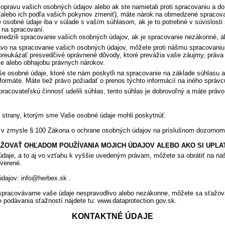
opravu vašich osobných údajov alebo ak ste namietali proti spracovaniu a 
(alebo ich podľa vašich pokynov zmeniť), máte nárok na obmedzené spraco
sobné údaje iba v súlade s vaším súhlasom, ak je to potrebné v súvislosti 
 na spracovaní.
medzili spracovanie vašich osobných údajov, ak je spracovanie nezákonné, 
o na spracovanie vašich osobných údajov, môžete proti nášmu spracovaniu
 preukázať presvedčivé oprávnené dôvody, ktoré prevážia vaše záujmy, práv
nie alebo obhajobu právnych nárokov.
e osobné údaje, ktoré ste nám poskytli na spracovanie na základe súhlasu a
ormáte. Máte tiež právo požiadať o prenos týchto informácií na iného správc
pracovateľskú činnosť udelili súhlas, tento súhlas je dobrovoľný a máte pr
 strany, ktorým sme Vaše osobné údaje mohli poskytnúť.
 v zmysle § 100 Zákona o ochrane osobných údajov na príslušnom dozornom 
ŽOVAŤ OHĽADOM POUŽÍVANIA MOJICH ÚDAJOV ALEBO AKO SI UPLA
daje, a to aj vo vzťahu k vyššie uvedeným právam, môžete sa obrátiť na 
everené.
dajov: info@herbex.sk .
 spracovávame vaše údaje nespravodlivo alebo nezákonne, môžete sa sťažov
podávania sťažností nájdete tu: www.dataprotection.gov.sk.
KONTAKTNÉ ÚDAJE