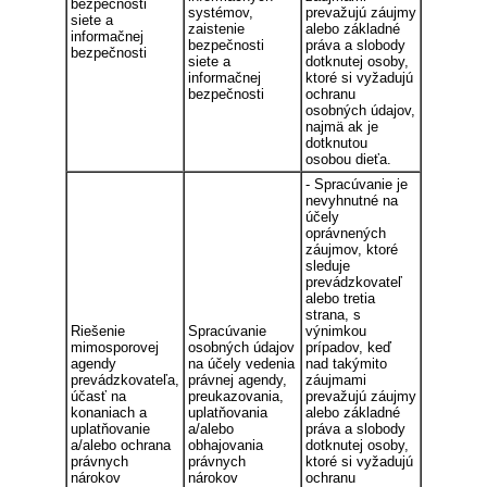
bezpečnosti
systémov,
prevažujú záujmy
siete a
zaistenie
alebo základné
informačnej
bezpečnosti
práva a slobody
bezpečnosti
siete a
dotknutej osoby,
informačnej
ktoré si vyžadujú
bezpečnosti
ochranu
osobných údajov,
najmä ak je
dotknutou
osobou dieťa.
- Spracúvanie je
nevyhnutné na
účely
oprávnených
záujmov, ktoré
sleduje
prevádzkovateľ
alebo tretia
strana, s
Riešenie
Spracúvanie
výnimkou
mimosporovej
osobných údajov
prípadov, keď
agendy
na účely vedenia
nad takýmito
prevádzkovateľa,
právnej agendy,
záujmami
účasť na
preukazovania,
prevažujú záujmy
konaniach a
uplatňovania
alebo základné
uplatňovanie
a/alebo
práva a slobody
a/alebo ochrana
obhajovania
dotknutej osoby,
právnych
právnych
ktoré si vyžadujú
nárokov
nárokov
ochranu