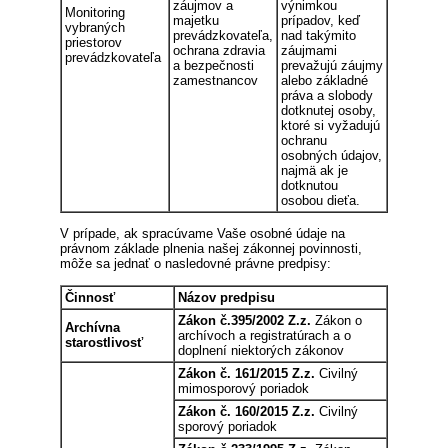
záujmov a
výnimkou
Monitoring
majetku
prípadov, keď
vybraných
prevádzkovateľa,
nad takýmito
priestorov
ochrana zdravia
záujmami
prevádzkovateľa
a bezpečnosti
prevažujú záujmy
zamestnancov
alebo základné
práva a slobody
dotknutej osoby,
ktoré si vyžadujú
ochranu
osobných údajov,
najmä ak je
dotknutou
osobou dieťa.
V prípade, ak spracúvame Vaše osobné údaje na
právnom základe plnenia našej zákonnej povinnosti,
môže sa jednať o nasledovné právne predpisy:
Činnosť
Názov predpisu
Zákon č.395/2002 Z.z.
Zákon o
Archívna
archívoch a registratúrach a o
starostlivosť
doplnení niektorých zákonov
Zákon č. 161/2015 Z.z.
Civilný
mimosporový poriadok
Zákon č. 160/2015 Z.z.
Civilný
sporový poriadok