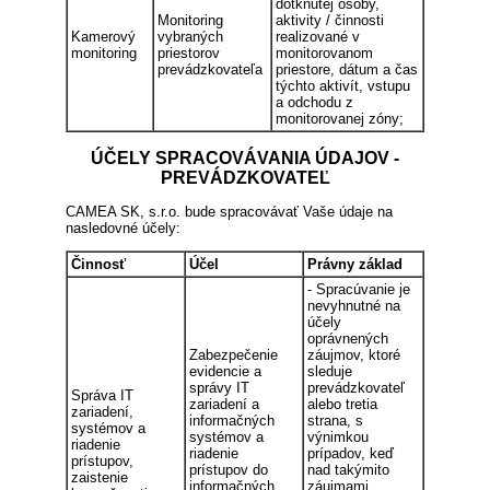
dotknutej osoby,
Monitoring
aktivity / činnosti
Kamerový
vybraných
realizované v
monitoring
priestorov
monitorovanom
prevádzkovateľa
priestore, dátum a čas
týchto aktivít, vstupu
a odchodu z
monitorovanej zóny;
ÚČELY SPRACOVÁVANIA ÚDAJOV -
PREVÁDZKOVATEĽ
CAMEA SK, s.r.o. bude spracovávať Vaše údaje na
nasledovné účely:
Činnosť
Účel
Právny základ
- Spracúvanie je
nevyhnutné na
účely
oprávnených
Zabezpečenie
záujmov, ktoré
evidencie a
sleduje
správy IT
prevádzkovateľ
Správa IT
zariadení a
alebo tretia
zariadení,
informačných
strana, s
systémov a
systémov a
výnimkou
riadenie
riadenie
prípadov, keď
prístupov,
prístupov do
nad takýmito
zaistenie
informačných
záujmami