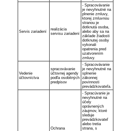
- Spracovávanie
je nevyhnutné na
plnenie zmluvy,
ktorej zmluvnou
stranou je
dotknutá osoba,
realizácia
Servis zariadení
alebo aby sa na
servisu zariadení
základe žiadosti
dotknutej osoby
vykonali
opatrenia pred
uzatvorením
zmluvy.
- Spracovávanie
spracovávanie
je nevyhnutné na
Vedenie
účtovnej agendy
splnenie
účtovníctva
podľa osobitných
zákonnej
predpisov
povinnosti
prevádzkovateľa.
- Spracúvanie je
nevyhnutné na
účely
oprávnených
záujmov, ktoré
sleduje
prevádzkovateľ
alebo tretia
Ochrana
strana, s