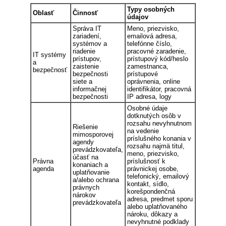
Typy osobných
Oblasť
Činnosť
údajov
Správa IT
Meno, priezvisko,
zariadení,
emailová adresa,
systémov a
telefónne číslo,
riadenie
pracovné zaradenie,
IT systémy
prístupov,
prístupový kód/heslo
a
zaistenie
zamestnanca,
bezpečnosť
bezpečnosti
prístupové
siete a
oprávnenia, online
informačnej
identifikátor, pracovná
bezpečnosti
IP adresa, logy
Osobné údaje
dotknutých osôb v
rozsahu nevyhnutnom
Riešenie
na vedenie
mimosporovej
príslušného konania v
agendy
rozsahu najmä titul,
prevádzkovateľa,
meno, priezvisko,
účasť na
Právna
príslušnosť k
konaniach a
agenda
právnickej osobe,
uplatňovanie
telefonický, emailový
a/alebo ochrana
kontakt, sídlo,
právnych
korešpondenčná
nárokov
adresa, predmet sporu
prevádzkovateľa
alebo uplatňovaného
nároku, dôkazy a
nevyhnutné podklady