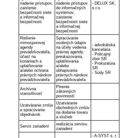
riadenie prístupov,
riadenie prístupov
- DELUX SK,
zaistenie
do informačných
s.r.o.
bezpečnosti siete
systémov,
a informačnej
zaistenie
bezpečnosti
bezpečnosti siete
a informačnej
bezpečnosti
Riešenie
Spracúvanie
mimosporovej
osobných údajov
- advokátska
agendy
na účely vedenia
kancelária
prevádzkovateľa,
právnej agendy,
- Policajný
účasť na
preukazovania,
zbor SR
konaniach a
uplatňovania
- Prokuratúra
uplatňovanie
a/alebo
SR
a/alebo ochrana
obhajovania
- Súdy SR
právnych nárokov
právnych nárokov
prevádzkovateľa
prevádzkovateľa
Plnenie
Archívna
zákonných
starostlivosť
povinností
Uzatváranie
Uzatváranie zmlúv
obchodných zmlúv
a spracúvanie
na dodanie tovaru
objednávok
a služieb
realizácia servisu
Servis zariadení
zariadení
- A-SYST s. r.