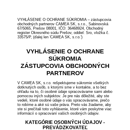
VYHLÁSENIE O OCHRANE SÚKROMIA – zástupcovia
obchodných partnerov CAMEA SK, s.r.o., Sabinovská
67/5065, Prešov 08001, IČO: 36468924, Obchodný
register Okresného súdu Prešov, oddiel: Sro, vložka č.
33575/P, (ďalej len 'CAMEA SK, s.r.o.')
VYHLÁSENIE O OCHRANE
SÚKROMIA
ZÁSTUPCOVIA OBCHODNÝCH
PARTNEROV
V CAMEA SK, s.r.o. rešpektujeme súkromie všetkých
dotknutých osôb, s ktorými sme v kontakte, a to bez
ohľadu na to, či osobné údaje spracovávame sami alebo
pomocou iných subjektov. Je pre nás dôležité, aby ste
vedeli, ktoré osobné údaje o vás spracovávame, prečo
to robíme a aké sú vaše práva. Preto vás žiadame, aby
ste si prečítali toto vyhlásenie, ktoré vám poskytne viac
informácií o spracovaní vašich osobných údajov.
KATEGÓRIE OSOBNÝCH ÚDAJOV -
PREVÁDZKOVATEĽ