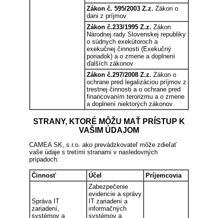
Zákon č. 595/2003 Z.z.
Zákon o
dani z príjmov
Zákon č.233/1995 Z.z.
Zákon
Národnej rady Slovenskej republiky
o súdnych exekútoroch a
exekučnej činnosti (Exekučný
poriadok) a o zmene a doplnení
ďalších zákonov
Zákon č.297/2008 Z.z.
Zákon o
ochrane pred legalizáciou príjmov z
trestnej činnosti a o ochrane pred
financovaním terorizmu a o zmene
a doplnení niektorých zákonov
STRANY, KTORÉ MÔŽU MAŤ PRÍSTUP K
VAŠIM ÚDAJOM
CAMEA SK, s.r.o. ako prevádzkovateľ môže zdieľať
vaše údaje s tretími stranami v nasledovných
prípadoch:
Činnosť
Účel
Príjemcovia
Zabezpečenie
evidencie a správy
Správa IT
IT zariadení a
zariadení,
informačných
systémov a
systémov a