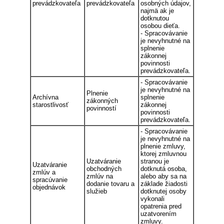
prevádzkovateľa
prevádzkovateľa
osobných údajov,
najmä ak je
dotknutou
osobou dieťa.
- Spracovávanie
je nevyhnutné na
splnenie
zákonnej
povinnosti
prevádzkovateľa.
- Spracovávanie
je nevyhnutné na
Plnenie
Archívna
splnenie
zákonných
starostlivosť
zákonnej
povinností
povinnosti
prevádzkovateľa.
- Spracovávanie
je nevyhnutné na
plnenie zmluvy,
ktorej zmluvnou
Uzatváranie
stranou je
Uzatváranie
obchodných
dotknutá osoba,
zmlúv a
zmlúv na
alebo aby sa na
spracúvanie
dodanie tovaru a
základe žiadosti
objednávok
služieb
dotknutej osoby
vykonali
opatrenia pred
uzatvorením
zmluvy.