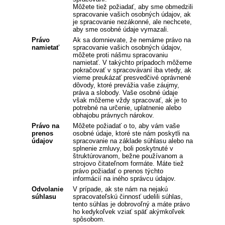
Môžete tiež požiadať, aby sme obmedzili
spracovanie vašich osobných údajov, ak
je spracovanie nezákonné, ale nechcete,
aby sme osobné údaje vymazali.
Právo
Ak sa domnievate, že nemáme právo na
namietať
spracovanie vašich osobných údajov,
môžete proti nášmu spracovaniu
namietať. V takýchto prípadoch môžeme
pokračovať v spracovávaní iba vtedy, ak
vieme preukázať presvedčivé oprávnené
dôvody, ktoré prevážia vaše záujmy,
práva a slobody. Vaše osobné údaje
však môžeme vždy spracovať, ak je to
potrebné na určenie, uplatnenie alebo
obhajobu právnych nárokov.
Právo na
Môžete požiadať o to, aby vám vaše
prenos
osobné údaje, ktoré ste nám poskytli na
údajov
spracovanie na základe súhlasu alebo na
splnenie zmluvy, boli poskytnuté v
štruktúrovanom, bežne používanom a
strojovo čitateľnom formáte. Máte tiež
právo požiadať o prenos týchto
informácií na iného správcu údajov.
Odvolanie
V prípade, ak ste nám na nejakú
súhlasu
spracovateľskú činnosť udelili súhlas,
tento súhlas je dobrovoľný a máte právo
ho kedykoľvek vziať späť akýmkoľvek
spôsobom.