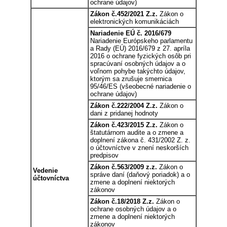
ochrane údajov)
Zákon č.452/2021 Z.z.
Zákon o
elektronických komunikáciách
Nariadenie EÚ č. 2016/679
Nariadenie Európskeho parlamentu
a Rady (EÚ) 2016/679 z 27. apríla
2016 o ochrane fyzických osôb pri
spracúvaní osobných údajov a o
voľnom pohybe takýchto údajov,
ktorým sa zrušuje smernica
95/46/ES (všeobecné nariadenie o
ochrane údajov)
Zákon č.222/2004 Z.z.
Zákon o
dani z pridanej hodnoty
Zákon č.423/2015 Z.z.
Zákon o
štatutárnom audite a o zmene a
doplnení zákona č. 431/2002 Z. z.
o účtovníctve v znení neskorších
predpisov
Zákon č.563/2009 z.z.
Zákon o
Vedenie
správe daní (daňový poriadok) a o
účtovníctva
zmene a doplnení niektorých
zákonov
Zákon č.18/2018 Z.z.
Zákon o
ochrane osobných údajov a o
zmene a doplnení niektorých
zákonov