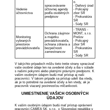
o.
spracovávanie
- Daňový úrad
Vedenie
účtovnej agendy
- Policajný
účtovníctva
podľa osobitných
zbor SR
predpisov
- Prokuratúra
SR
- Súdy SR
- TRANS -
Ochrana záujmov
MONT, s.r.o.
Monitoring
a majetku
Prešov
vybraných
prevádzkovateľa,
- Policajný
priestorov
ochrana zdravia a
zbor SR
prevádzkovateľa
bezpečnosti
- Prokuratúra
zamestnancov
SR
- Súdy SR
V takýchto prípadoch môžu tieto tretie strany spracúvať
vaše osobné údaje len na uvedené účely a iba v súlade
s našimi pokynmi alebo platnými právnymi predpismi. K
vašim osobným údajom budú mať prístup aj naši
pracovníci. V takom prípade sa prístup udelí iba vtedy,
ak je to potrebné na uvedené účely a len vtedy, ak je
pracovník viazaný povinnosťou mlčanlivosti.
UMIESTNENIE VAŠICH OSOBNÝCH
ÚDAJOV
K vašim osobným údajom budú mať prístup oprávnení
pracovníci CAMEA SK, s.r.o., v Slovenskej republike v