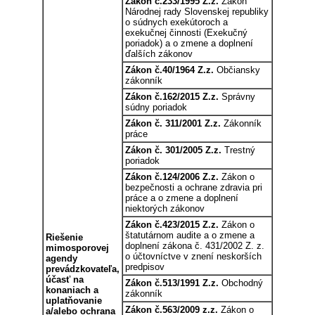
Zákon č.233/1995 Z.z.
Zákon
Národnej rady Slovenskej republiky
o súdnych exekútoroch a
exekučnej činnosti (Exekučný
poriadok) a o zmene a doplnení
ďalších zákonov
Zákon č.40/1964 Z.z.
Občiansky
zákonník
Zákon č.162/2015 Z.z.
Správny
súdny poriadok
Zákon č. 311/2001 Z.z.
Zákonník
práce
Zákon č. 301/2005 Z.z.
Trestný
poriadok
Zákon č.124/2006 Z.z.
Zákon o
bezpečnosti a ochrane zdravia pri
práce a o zmene a doplnení
niektorých zákonov
Zákon č.423/2015 Z.z.
Zákon o
štatutárnom audite a o zmene a
Riešenie
doplnení zákona č. 431/2002 Z. z.
mimosporovej
o účtovníctve v znení neskorších
agendy
predpisov
prevádzkovateľa,
účasť na
Zákon č.513/1991 Z.z.
Obchodný
konaniach a
zákonník
uplatňovanie
Zákon č.563/2009 z.z.
Zákon o
a/alebo ochrana