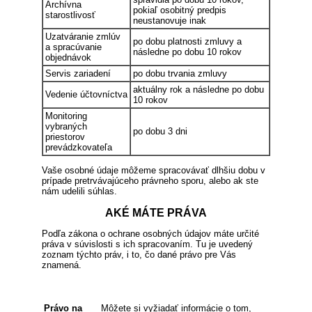
Archívna
pokiaľ osobitný predpis
starostlivosť
neustanovuje inak
Uzatváranie zmlúv
po dobu platnosti zmluvy a
a spracúvanie
následne po dobu 10 rokov
objednávok
Servis zariadení
po dobu trvania zmluvy
aktuálny rok a následne po dobu
Vedenie účtovníctva
10 rokov
Monitoring
vybraných
po dobu 3 dni
priestorov
prevádzkovateľa
Vaše osobné údaje môžeme spracovávať dlhšiu dobu v
prípade pretrvávajúceho právneho sporu, alebo ak ste
nám udelili súhlas.
AKÉ MÁTE PRÁVA
Podľa zákona o ochrane osobných údajov máte určité
práva v súvislosti s ich spracovaním. Tu je uvedený
zoznam týchto práv, i to, čo dané právo pre Vás
znamená.
Právo na
Môžete si vyžiadať informácie o tom,