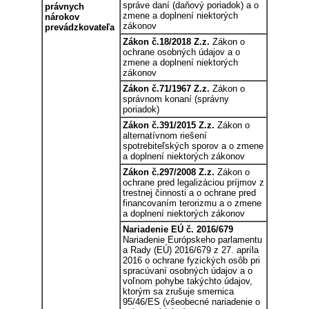
správe daní (daňový poriadok) a o
právnych
zmene a doplnení niektorých
nárokov
zákonov
prevádzkovateľa
Zákon č.18/2018 Z.z.
Zákon o
ochrane osobných údajov a o
zmene a doplnení niektorých
zákonov
Zákon č.71/1967 Z.z.
Zákon o
správnom konaní (správny
poriadok)
Zákon č.391/2015 Z.z.
Zákon o
alternatívnom riešení
spotrebiteľských sporov a o zmene
a doplnení niektorých zákonov
Zákon č.297/2008 Z.z.
Zákon o
ochrane pred legalizáciou príjmov z
trestnej činnosti a o ochrane pred
financovaním terorizmu a o zmene
a doplnení niektorých zákonov
Nariadenie EÚ č. 2016/679
Nariadenie Európskeho parlamentu
a Rady (EÚ) 2016/679 z 27. apríla
2016 o ochrane fyzických osôb pri
spracúvaní osobných údajov a o
voľnom pohybe takýchto údajov,
ktorým sa zrušuje smernica
95/46/ES (všeobecné nariadenie o