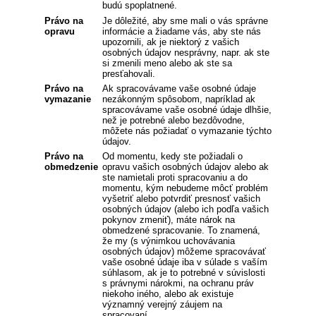
budú spoplatnené.
Právo na
Je dôležité, aby sme mali o vás správne
opravu
informácie a žiadame vás, aby ste nás
upozornili, ak je niektorý z vašich
osobných údajov nesprávny, napr. ak ste
si zmenili meno alebo ak ste sa
presťahovali.
Právo na
Ak spracovávame vaše osobné údaje
vymazanie
nezákonným spôsobom, napríklad ak
spracovávame vaše osobné údaje dlhšie,
než je potrebné alebo bezdôvodne,
môžete nás požiadať o vymazanie týchto
údajov.
Právo na
Od momentu, kedy ste požiadali o
obmedzenie
opravu vašich osobných údajov alebo ak
ste namietali proti spracovaniu a do
momentu, kým nebudeme môcť problém
vyšetriť alebo potvrdiť presnosť vašich
osobných údajov (alebo ich podľa vašich
pokynov zmeniť), máte nárok na
obmedzené spracovanie. To znamená,
že my (s výnimkou uchovávania
osobných údajov) môžeme spracovávať
vaše osobné údaje iba v súlade s vaším
súhlasom, ak je to potrebné v súvislosti
s právnymi nárokmi, na ochranu práv
niekoho iného, alebo ak existuje
významný verejný záujem na
spracovaní.