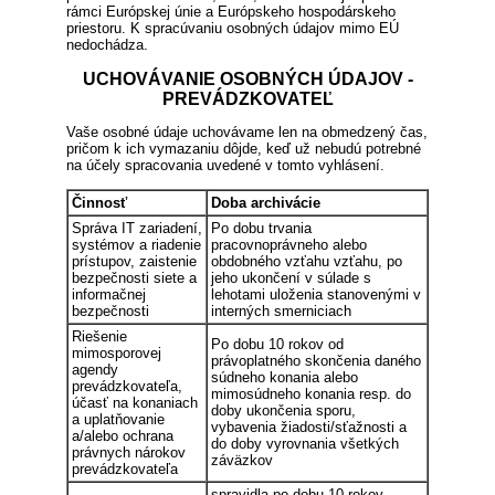
rámci Európskej únie a Európskeho hospodárskeho
priestoru. K spracúvaniu osobných údajov mimo EÚ
nedochádza.
UCHOVÁVANIE OSOBNÝCH ÚDAJOV -
PREVÁDZKOVATEĽ
Vaše osobné údaje uchovávame len na obmedzený čas,
pričom k ich vymazaniu dôjde, keď už nebudú potrebné
na účely spracovania uvedené v tomto vyhlásení.
Činnosť
Doba archivácie
Správa IT zariadení,
Po dobu trvania
systémov a riadenie
pracovnoprávneho alebo
prístupov, zaistenie
obdobného vzťahu vzťahu, po
bezpečnosti siete a
jeho ukončení v súlade s
informačnej
lehotami uloženia stanovenými v
bezpečnosti
interných smerniciach
Riešenie
Po dobu 10 rokov od
mimosporovej
právoplatného skončenia daného
agendy
súdneho konania alebo
prevádzkovateľa,
mimosúdneho konania resp. do
účasť na konaniach
doby ukončenia sporu,
a uplatňovanie
vybavenia žiadosti/sťažnosti a
a/alebo ochrana
do doby vyrovnania všetkých
právnych nárokov
záväzkov
prevádzkovateľa
spravidla po dobu 10 rokov,