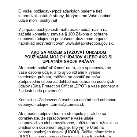
O Vašej požiadavke/požiadavkách budeme tiež
informovať ostatné strany, ktorým sme Vaše osobné
údaje mohli poskytnúť.
V prípade pochybností máte právo podať návrh na
začatie konania v zmysle § 100 Zákona o ochrane
osobných údajov na príslušnom dozornom orgáne,
napríklad prostredníctvom www.dataprotection.gov.sk.
AKO SA MÔŽEM SŤAŽOVAŤ OHĽADOM
POUŽÍVANIA MOJICH ÚDAJOV ALEBO AKO SI
UPLATNÍM SVOJE PRÁVA?
Ak chcete podať sťažnosť na to, ako spracovávame
vaše osobné údaje, a to aj vo vzťahu k vyššie
uvedeným právam, môžete sa obrátiť na našu
Zodpovednú osobu za dohľad nad ochranou osobných
údajov (Data Protection Officer „DPO“) a vaše podnety a
žiadosti budú preverené.
Kontakt na Zodpovednú osobu za dohľad nad ochranou
osobných údajov: camea@camea.sk .
Ak s našou odpoveďou nie ste spokojní, alebo sa
domnievate, že spracovávame vaše údaje
nespravodlivo alebo nezákonne, môžete sa sťažovať na
príslušnom dozornom orgáne, ktorým je Úrad na
ochranu osobných údajov (ÚOOÚ). Ďalšie informácie o
ÚOOÚ a ich postupe podávania sťažností nájdete tu: