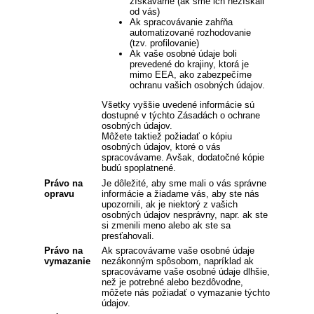
získavame (ak sme ich nezískali
od vás)
Ak spracovávanie zahŕňa
automatizované rozhodovanie
(tzv. profilovanie)
Ak vaše osobné údaje boli
prevedené do krajiny, ktorá je
mimo EEA, ako zabezpečíme
ochranu vašich osobných údajov.
Všetky vyššie uvedené informácie sú
dostupné v týchto Zásadách o ochrane
osobných údajov.
Môžete taktiež požiadať o kópiu
osobných údajov, ktoré o vás
spracovávame. Avšak, dodatočné kópie
budú spoplatnené.
Právo na
Je dôležité, aby sme mali o vás správne
opravu
informácie a žiadame vás, aby ste nás
upozornili, ak je niektorý z vašich
osobných údajov nesprávny, napr. ak ste
si zmenili meno alebo ak ste sa
presťahovali.
Právo na
Ak spracovávame vaše osobné údaje
vymazanie
nezákonným spôsobom, napríklad ak
spracovávame vaše osobné údaje dlhšie,
než je potrebné alebo bezdôvodne,
môžete nás požiadať o vymazanie týchto
údajov.