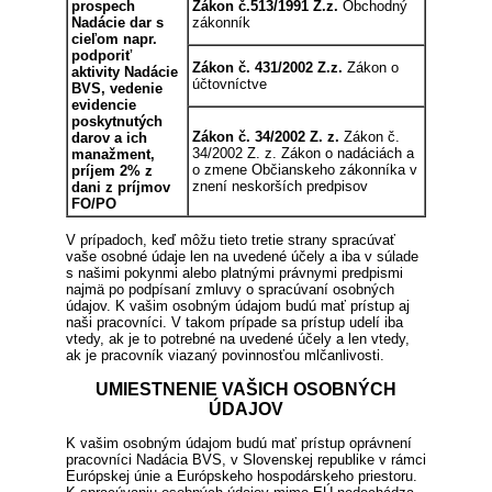
prospech
Zákon č.513/1991 Z.z.
Obchodný
Nadácie dar s
zákonník
cieľom napr.
podporiť
Zákon č. 431/2002 Z.z.
Zákon o
aktivity Nadácie
účtovníctve
BVS, vedenie
evidencie
poskytnutých
Zákon č. 34/2002 Z. z.
Zákon č.
darov a ich
34/2002 Z. z. Zákon o nadáciách a
manažment,
o zmene Občianskeho zákonníka v
príjem 2% z
znení neskorších predpisov
dani z príjmov
FO/PO
V prípadoch, keď môžu tieto tretie strany spracúvať
vaše osobné údaje len na uvedené účely a iba v súlade
s našimi pokynmi alebo platnými právnymi predpismi
najmä po podpísaní zmluvy o spracúvaní osobných
údajov. K vašim osobným údajom budú mať prístup aj
naši pracovníci. V takom prípade sa prístup udelí iba
vtedy, ak je to potrebné na uvedené účely a len vtedy,
ak je pracovník viazaný povinnosťou mlčanlivosti.
UMIESTNENIE VAŠICH OSOBNÝCH
ÚDAJOV
K vašim osobným údajom budú mať prístup oprávnení
pracovníci Nadácia BVS, v Slovenskej republike v rámci
Európskej únie a Európskeho hospodárskeho priestoru.