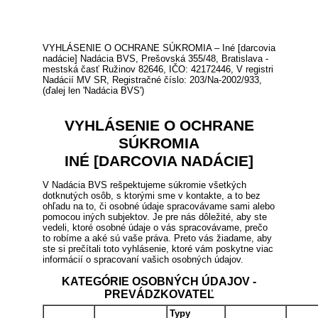
VYHLÁSENIE O OCHRANE SÚKROMIA – Iné [darcovia
nadácie] Nadácia BVS, Prešovská 355/48, Bratislava -
mestská časť Ružinov 82646, IČO: 42172446, V registri
Nadácií MV SR, Registračné číslo: 203/Na-2002/933,
(ďalej len 'Nadácia BVS')
VYHLÁSENIE O OCHRANE
SÚKROMIA
INÉ [DARCOVIA NADÁCIE]
V Nadácia BVS rešpektujeme súkromie všetkých
dotknutých osôb, s ktorými sme v kontakte, a to bez
ohľadu na to, či osobné údaje spracovávame sami alebo
pomocou iných subjektov. Je pre nás dôležité, aby ste
vedeli, ktoré osobné údaje o vás spracovávame, prečo
to robíme a aké sú vaše práva. Preto vás žiadame, aby
ste si prečítali toto vyhlásenie, ktoré vám poskytne viac
informácií o spracovaní vašich osobných údajov.
KATEGÓRIE OSOBNÝCH ÚDAJOV -
PREVÁDZKOVATEĽ
Typy