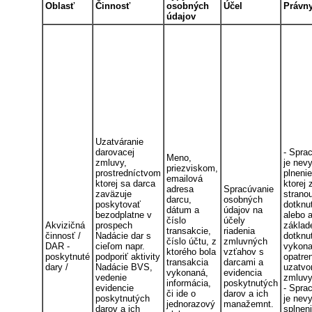
Oblasť
Činnosť
osobných
Účel
Právny
údajov
Uzatváranie
darovacej
- Spra
Meno,
zmluvy,
je nev
priezviskom,
prostredníctvom
plneni
emailová
ktorej sa darca
ktorej
adresa
Spracúvanie
zaväzuje
stranou
darcu,
osobných
poskytovať
dotknu
dátum a
údajov na
bezodplatne v
alebo 
číslo
účely
Akvizičná
prospech
základ
transakcie,
riadenia
činnosť /
Nadácie dar s
dotknu
číslo účtu, z
zmluvných
DAR -
cieľom napr.
vykona
ktorého bola
vzťahov s
poskytnuté
podporiť aktivity
opatren
transakcia
darcami a
dary /
Nadácie BVS,
uzatvo
vykonaná,
evidencia
vedenie
zmluvy
informácia,
poskytnutých
evidencie
- Spra
či ide o
darov a ich
poskytnutých
je nev
jednorazový
manažemnt.
darov a ich
splnen