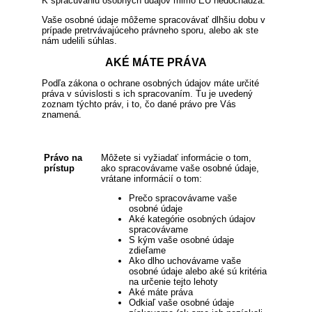
K spracúvaniu osobných údajov mimo EÚ nedochádza.
Vaše osobné údaje môžeme spracovávať dlhšiu dobu v
prípade pretrvávajúceho právneho sporu, alebo ak ste
nám udelili súhlas.
AKÉ MÁTE PRÁVA
Podľa zákona o ochrane osobných údajov máte určité
práva v súvislosti s ich spracovaním. Tu je uvedený
zoznam týchto práv, i to, čo dané právo pre Vás
znamená.
Právo na
Môžete si vyžiadať informácie o tom,
prístup
ako spracovávame vaše osobné údaje,
vrátane informácií o tom:
Prečo spracovávame vaše
osobné údaje
Aké kategórie osobných údajov
spracovávame
S kým vaše osobné údaje
zdieľame
Ako dlho uchovávame vaše
osobné údaje alebo aké sú kritéria
na určenie tejto lehoty
Aké máte práva
Odkiaľ vaše osobné údaje