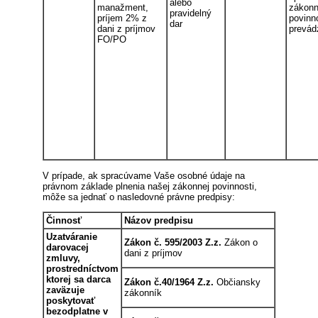
alebo
manažment,
zákonn
pravidelný
príjem 2% z
povinn
dar
dani z príjmov
prevád
FO/PO
V prípade, ak spracúvame Vaše osobné údaje na
právnom základe plnenia našej zákonnej povinnosti,
môže sa jednať o nasledovné právne predpisy:
Činnosť
Názov predpisu
Uzatváranie
Zákon č. 595/2003 Z.z.
Zákon o
darovacej
dani z príjmov
zmluvy,
prostredníctvom
ktorej sa darca
Zákon č.40/1964 Z.z.
Občiansky
zaväzuje
zákonník
poskytovať
bezodplatne v