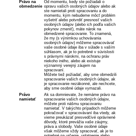
Právo na
Od momentu, kedy ste požiadali o
obmedzenie
opravu vašich osobných údajov alebo ak
ste namietali proti spracovaniu a do
momentu, kým nebudeme môcť problém
vyšetriť alebo potvrdiť presnosť vašich
osobných údajov (alebo ich podľa vašich
pokynov zmeniť), máte nárok na
obmedzené spracovanie. To znamená,
že my (s výnimkou uchovávania
osobných údajov) môžeme spracovávať
vaše osobné údaje iba v súlade s vaším
súhlasom, ak je to potrebné v súvislosti
s právnymi nárokmi, na ochranu práv
niekoho iného, alebo ak existuje
významný verejný záujem na
spracovaní.
Môžete tiež požiadať, aby sme obmedzili
spracovanie vašich osobných údajov, ak
je spracovanie nezákonné, ale nechcete,
aby sme osobné údaje vymazali.
Právo
Ak sa domnievate, že nemáme právo na
namietať
spracovanie vašich osobných údajov,
môžete proti nášmu spracovaniu
namietať. V takýchto prípadoch môžeme
pokračovať v spracovávaní iba vtedy, ak
vieme preukázať presvedčivé oprávnené
dôvody, ktoré prevážia vaše záujmy,
práva a slobody. Vaše osobné údaje
však môžeme vždy spracovať, ak je to
potrebné na určenie, uplatnenie alebo