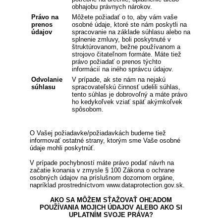
obhajobu právnych nárokov.
Právo na
Môžete požiadať o to, aby vám vaše
prenos
osobné údaje, ktoré ste nám poskytli na
údajov
spracovanie na základe súhlasu alebo na
splnenie zmluvy, boli poskytnuté v
štruktúrovanom, bežne používanom a
strojovo čitateľnom formáte. Máte tiež
právo požiadať o prenos týchto
informácií na iného správcu údajov.
Odvolanie
V prípade, ak ste nám na nejakú
súhlasu
spracovateľskú činnosť udelili súhlas,
tento súhlas je dobrovoľný a máte právo
ho kedykoľvek vziať späť akýmkoľvek
spôsobom.
O Vašej požiadavke/požiadavkách budeme tiež
informovať ostatné strany, ktorým sme Vaše osobné
údaje mohli poskytnúť.
V prípade pochybností máte právo podať návrh na
začatie konania v zmysle § 100 Zákona o ochrane
osobných údajov na príslušnom dozornom orgáne,
napríklad prostredníctvom www.dataprotection.gov.sk.
AKO SA MÔŽEM SŤAŽOVAŤ OHĽADOM
POUŽÍVANIA MOJICH ÚDAJOV ALEBO AKO SI
UPLATNÍM SVOJE PRÁVA?