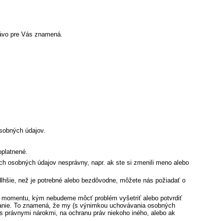
rávo pre Vás znamená.
sobných údajov.
oplatnené.
ich osobných údajov nesprávny, napr. ak ste si zmenili meno alebo
šie, než je potrebné alebo bezdôvodne, môžete nás požiadať o
do momentu, kým nebudeme môcť problém vyšetriť alebo potvrdiť
vanie. To znamená, že my (s výnimkou uchovávania osobných
s právnymi nárokmi, na ochranu práv niekoho iného, alebo ak