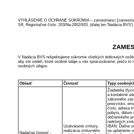
VYHLÁSENIE O OCHRANE SÚKROMIA – zamestnanci [zamestnanci zri
SR, Registračné číslo: 203/Na-2002/933, (ďalej len 'Nadácia BVS')
ZAMES
V Nadácia BVS rešpektujeme súkromie všetkých dotknutých osôb, s
aby ste vedeli, ktoré osobné údaje o vás spracovávame, prečo to r
osobných údajov.
Oblasť
Činnosť
Typy osobnýc
Žiadatelia (fyz
a kontaktné úda
zákonného zást
priezvisko, ema
číslo, adresa 
pobytu, dátum 
občianskeho pr
niektorých zmlu
Uzatváranie zmluvy,
IBAN. Ďalšie o
realizácia zmluvného
na uplatnenie 
Nadačná činnosť -