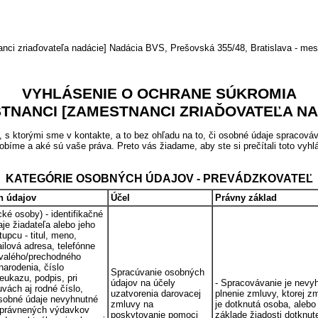
aďovateľa nadácie] Nadácia BVS, Prešovská 355/48, Bratislava - mestsk
VYHLÁSENIE O OCHRANE SÚKROMIA
TNANCI [ZAMESTNANCI ZRIAĎOVATEĽA NA
 ktorými sme v kontakte, a to bez ohľadu na to, či osobné údaje spracováv
obíme a aké sú vaše práva. Preto vás žiadame, aby ste si prečítali toto vyhl
KATEGÓRIE OSOBNÝCH ÚDAJOV - PREVÁDZKOVATEĽ
h údajov
Účel
Právny základ
ické osoby) - identifikačné
je žiadateľa alebo jeho
upcu - titul, meno,
ilová adresa, telefónne
trvalého/prechodného
narodenia, číslo
Spracúvanie osobných
eukazu, podpis, pri
údajov na účely
- Spracovávanie je nevy
vách aj rodné číslo,
uzatvorenia darovacej
plnenie zmluvy, ktorej z
sobné údaje nevyhnutné
zmluvy na
je dotknutá osoba, alebo
oprávnených výdavkov
poskytovanie pomoci
základe žiadosti dotknut