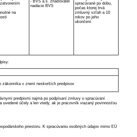
- BVS a.s. zriaďovateľ
uzatvorením
spracúvané po dobu,
nadácie BVS
počas ktorej trvá
hnutné na
zmluvný vzťah a 10
osti
rokov po jeho
ukončení.
pisy:
 zákonníka v znení neskorších predpisov
právnymi predpismi najmä po podpísaní zmluvy o spracúvaní
a uvedené účely a len vtedy, ak je pracovník viazaný povinnosťou
hospodárskeho priestoru. K spracúvaniu osobných údajov mimo EÚ