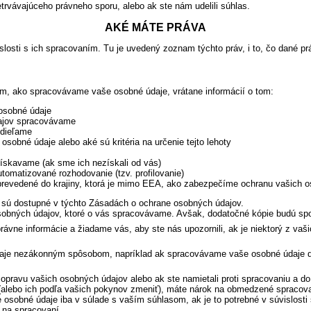
rvávajúceho právneho sporu, alebo ak ste nám udelili súhlas.
AKÉ MÁTE PRÁVA
losti s ich spracovaním. Tu je uvedený zoznam týchto práv, i to, čo dané p
om, ako spracovávame vaše osobné údaje, vrátane informácií o tom:
osobné údaje
ajov spracovávame
zdieľame
obné údaje alebo aké sú kritéria na určenie tejto lehoty
ískavame (ak sme ich nezískali od vás)
tomatizované rozhodovanie (tzv. profilovanie)
prevedené do krajiny, ktorá je mimo EEA, ako zabezpečíme ochranu vašich o
 sú dostupné v týchto Zásadách o ochrane osobných údajov.
osobných údajov, ktoré o vás spracovávame. Avšak, dodatočné kópie budú sp
rávne informácie a žiadame vás, aby ste nás upozornili, ak je niektorý z vaš
je nezákonným spôsobom, napríklad ak spracovávame vaše osobné údaje dlh
opravu vašich osobných údajov alebo ak ste namietali proti spracovaniu a 
(alebo ich podľa vašich pokynov zmeniť), máte nárok na obmedzené spraco
sobné údaje iba v súlade s vaším súhlasom, ak je to potrebné v súvislosti 
 na spracovaní.