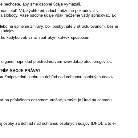
ale nechcete, aby sme osobné údaje vymazali.
 namietať. V takýchto prípadoch môžeme pokračovať v
a a slobody. Vaše osobné údaje však môžeme vždy spracovať, ak
lebo na splnenie zmluvy, boli poskytnuté v štruktúrovanom, bežne
u údajov.
ávo ho kedykoľvek vziať späť akýmkoľvek spôsobom.
orgáne, napríklad prostredníctvom www.dataprotection.gov.sk.
TNÍM SVOJE PRÁVA?
našu Zodpovednú osobu za dohľad nad ochranou osobných údajov
ať na príslušnom dozornom orgáne, ktorým je Úrad na ochranu
j osoby za dohľad nad ochranou osobných údajov (DPO), a to e-