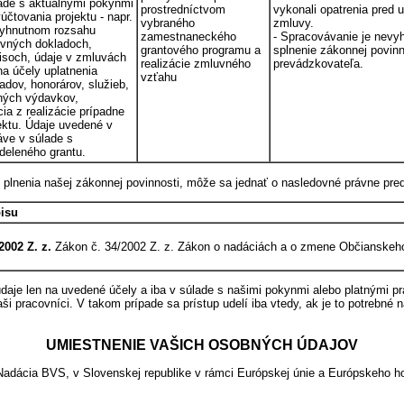
lade s aktuálnymi pokynmi
prostredníctvom
vykonali opatrenia pred 
účtovania projektu - napr.
vybraného
zmluvy.
vyhnutnom rozsahu
zamestnaneckého
- Spracovávanie je nevy
ovných dokladoch,
grantového programu a
splnenie zákonnej povinn
isoch, údaje v zmluvách
realizácie zmluvného
prevádzkovateľa.
na účely uplatnenia
vzťahu
dov, honorárov, služieb,
ných výdavkov,
ia z realizácie prípadne
ektu. Údaje uvedené v
áve v súlade s
eleného grantu.
lnenia našej zákonnej povinnosti, môže sa jednať o nasledovné právne pred
isu
2002 Z. z.
Zákon č. 34/2002 Z. z. Zákon o nadáciách a o zmene Občianskeho
údaje len na uvedené účely a iba v súlade s našimi pokynmi alebo platnými 
 pracovníci. V takom prípade sa prístup udelí iba vtedy, ak je to potrebné n
UMIESTNENIE VAŠICH OSOBNÝCH ÚDAJOV
adácia BVS, v Slovenskej republike v rámci Európskej únie a Európskeho 