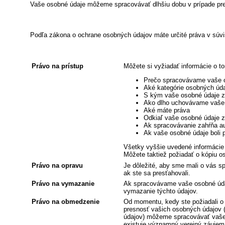
Vaše osobné údaje môžeme spracovávať dlhšiu dobu v prípade pret
Podľa zákona o ochrane osobných údajov máte určité práva v súvis
Právo na prístup
Môžete si vyžiadať informácie o t
Prečo spracovávame vaše 
Aké kategórie osobných úd
S kým vaše osobné údaje 
Ako dlho uchovávame vaše os
Aké máte práva
Odkiaľ vaše osobné údaje z
Ak spracovávanie zahŕňa au
Ak vaše osobné údaje boli 
Všetky vyššie uvedené informácie
Môžete taktiež požiadať o kópiu 
Právo na opravu
Je dôležité, aby sme mali o vás sp
ak ste sa presťahovali.
Právo na vymazanie
Ak spracovávame vaše osobné úda
vymazanie týchto údajov.
Právo na obmedzenie
Od momentu, kedy ste požiadali o 
presnosť vašich osobných údajov 
údajov) môžeme spracovávať vaše o
existuje významný verejný záujem