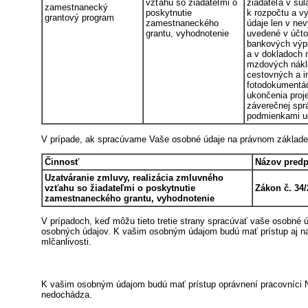
vzťahu so žiadateľmi o
žiadateľa v sú
zamestnanecký
poskytnutie
k rozpočtu a vy
grantový program
zamestnaneckého
údaje len v ne
grantu, vyhodnotenie
uvedené v účt
bankových výp
a v dokladoch 
mzdových nákla
cestovných a i
fotodokumentác
ukončenia proj
záverečnej spr
podmienkami ud
V prípade, ak spracúvame Vaše osobné údaje na právnom základe p
Činnosť
Názov predp
Uzatváranie zmluvy, realizácia zmluvného
vzťahu so žiadateľmi o poskytnutie
Zákon č. 34/
zamestnaneckého grantu, vyhodnotenie
V prípadoch, keď môžu tieto tretie strany spracúvať vaše osobné 
osobných údajov. K vašim osobným údajom budú mať prístup aj naši
mlčanlivosti.
K vašim osobným údajom budú mať prístup oprávnení pracovníci N
nedochádza.