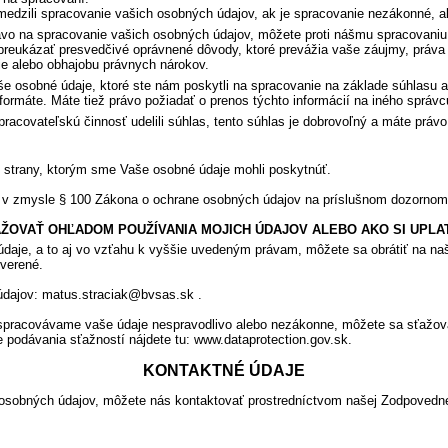
medzili spracovanie vašich osobných údajov, ak je spracovanie nezákonné, 
o na spracovanie vašich osobných údajov, môžete proti nášmu spracovaniu
 preukázať presvedčivé oprávnené dôvody, ktoré prevážia vaše záujmy, práv
nie alebo obhajobu právnych nárokov.
e osobné údaje, ktoré ste nám poskytli na spracovanie na základe súhlasu a
ormáte. Máte tiež právo požiadať o prenos týchto informácií na iného správc
pracovateľskú činnosť udelili súhlas, tento súhlas je dobrovoľný a máte pr
 strany, ktorým sme Vaše osobné údaje mohli poskytnúť.
 v zmysle § 100 Zákona o ochrane osobných údajov na príslušnom dozornom 
ŽOVAŤ OHĽADOM POUŽÍVANIA MOJICH ÚDAJOV ALEBO AKO SI UPLA
daje, a to aj vo vzťahu k vyššie uvedeným právam, môžete sa obrátiť na 
everené.
dajov: matus.straciak@bvsas.sk .
 spracovávame vaše údaje nespravodlivo alebo nezákonne, môžete sa sťažov
podávania sťažností nájdete tu: www.dataprotection.gov.sk.
KONTAKTNÉ ÚDAJE
 osobných údajov, môžete nás kontaktovať prostredníctvom našej Zodpovedne