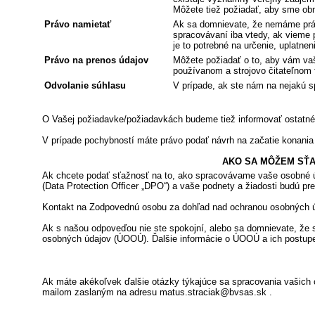
Môžete tiež požiadať, aby sme ob
Právo namietať
Ak sa domnievate, že nemáme práv
spracovávaní iba vtedy, ak vieme
je to potrebné na určenie, uplatne
Právo na prenos údajov
Môžete požiadať o to, aby vám vaš
používanom a strojovo čitateľnom f
Odvolanie súhlasu
V prípade, ak ste nám na nejakú s
O Vašej požiadavke/požiadavkách budeme tiež informovať ostatné
V prípade pochybností máte právo podať návrh na začatie konania
AKO SA MÔŽEM SŤA
Ak chcete podať sťažnosť na to, ako spracovávame vaše osobné ú
(Data Protection Officer „DPO“) a vaše podnety a žiadosti budú pr
Kontakt na Zodpovednú osobu za dohľad nad ochranou osobných ú
Ak s našou odpoveďou nie ste spokojní, alebo sa domnievate, že
osobných údajov (ÚOOÚ). Ďalšie informácie o ÚOOÚ a ich postupe 
Ak máte akékoľvek ďalšie otázky týkajúce sa spracovania vašich
mailom zaslaným na adresu matus.straciak@bvsas.sk .