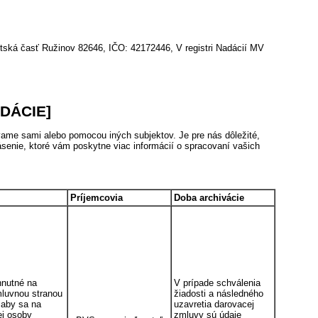
á časť Ružinov 82646, IČO: 42172446, V registri Nadácií MV
DÁCIE]
ame sami alebo pomocou iných subjektov. Je pre nás dôležité,
ásenie, ktoré vám poskytne viac informácií o spracovaní vašich
Príjemcovia
Doba archivácie
hnutné na
V prípade schválenia
mluvnou stranou
žiadosti a následného
 aby sa na
uzavretia darovacej
ej osoby
zmluvy sú údaje