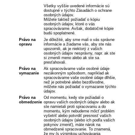
Všetky vyššie uvedené informácie sú
dostupné v týchto Zásadách o ochrane
osobných údajov.
Môžete taktiež požiadať o kópiu
osobných údajov, ktoré o vás
spracovávame. Avšak, dodatočné kópie
budú spoplatnené.
Právo na
Je dôležité, aby sme mali o vás správne
opravu
informácie a žiadame vás, aby ste nás
upozornili, ak je niektorý z vašich
osobných údajov nesprávny, napr. ak ste
si zmenili meno alebo ak ste sa
presťahovali.
Právo na
Ak spracovávame vaše osobné údaje
vymazanie
nezákonným spôsobom, napríklad ak
spracovávame vaše osobné údaje dlhšie,
než je potrebné alebo bezdôvodne,
môžete nás požiadať o vymazanie týchto
údajov.
Právo na
Od momentu, kedy ste požiadali o
obmedzenie
opravu vašich osobných údajov alebo ak
ste namietali proti spracovaniu a do
momentu, kým nebudeme môcť problém
vyšetriť alebo potvrdiť presnosť vašich
osobných údajov (alebo ich podľa vašich
pokynov zmeniť), máte nárok na
obmedzené spracovanie. To znamená,
že my (s výnimkou uchovávania