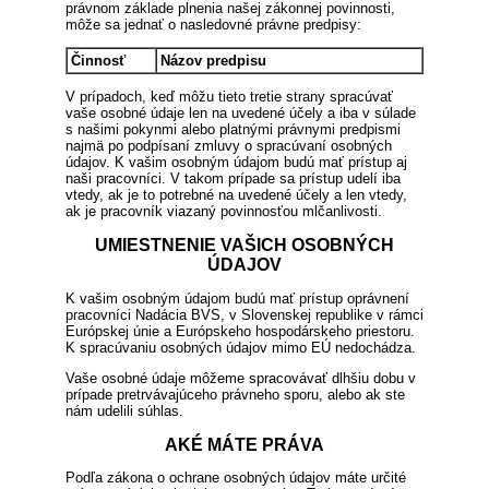
právnom základe plnenia našej zákonnej povinnosti,
môže sa jednať o nasledovné právne predpisy:
Činnosť
Názov predpisu
V prípadoch, keď môžu tieto tretie strany spracúvať
vaše osobné údaje len na uvedené účely a iba v súlade
s našimi pokynmi alebo platnými právnymi predpismi
najmä po podpísaní zmluvy o spracúvaní osobných
údajov. K vašim osobným údajom budú mať prístup aj
naši pracovníci. V takom prípade sa prístup udelí iba
vtedy, ak je to potrebné na uvedené účely a len vtedy,
ak je pracovník viazaný povinnosťou mlčanlivosti.
UMIESTNENIE VAŠICH OSOBNÝCH
ÚDAJOV
K vašim osobným údajom budú mať prístup oprávnení
pracovníci Nadácia BVS, v Slovenskej republike v rámci
Európskej únie a Európskeho hospodárskeho priestoru.
K spracúvaniu osobných údajov mimo EÚ nedochádza.
Vaše osobné údaje môžeme spracovávať dlhšiu dobu v
prípade pretrvávajúceho právneho sporu, alebo ak ste
nám udelili súhlas.
AKÉ MÁTE PRÁVA
Podľa zákona o ochrane osobných údajov máte určité