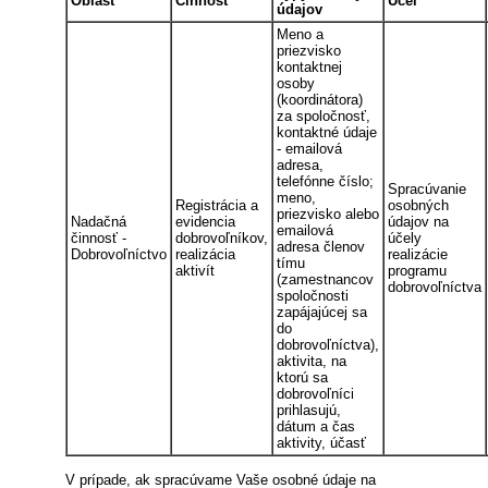
Oblasť
Činnosť
Účel
údajov
Meno a
priezvisko
kontaktnej
osoby
(koordinátora)
za spoločnosť,
kontaktné údaje
- emailová
adresa,
telefónne číslo;
Spracúvanie
meno,
Registrácia a
osobných
priezvisko alebo
Nadačná
evidencia
údajov na
emailová
činnosť -
dobrovoľníkov,
účely
adresa členov
Dobrovoľníctvo
realizácia
realizácie
tímu
aktivít
programu
(zamestnancov
dobrovoľníctva
spoločnosti
zapájajúcej sa
do
dobrovoľníctva),
aktivita, na
ktorú sa
dobrovoľníci
prihlasujú,
dátum a čas
aktivity, účasť
V prípade, ak spracúvame Vaše osobné údaje na