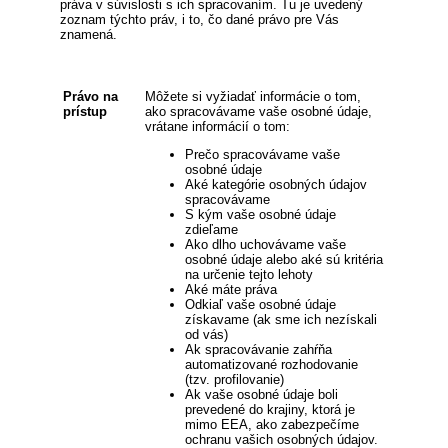
práva v súvislosti s ich spracovaním. Tu je uvedený
zoznam týchto práv, i to, čo dané právo pre Vás
znamená.
Právo na
Môžete si vyžiadať informácie o tom,
prístup
ako spracovávame vaše osobné údaje,
vrátane informácií o tom:
Prečo spracovávame vaše
osobné údaje
Aké kategórie osobných údajov
spracovávame
S kým vaše osobné údaje
zdieľame
Ako dlho uchovávame vaše
osobné údaje alebo aké sú kritéria
na určenie tejto lehoty
Aké máte práva
Odkiaľ vaše osobné údaje
získavame (ak sme ich nezískali
od vás)
Ak spracovávanie zahŕňa
automatizované rozhodovanie
(tzv. profilovanie)
Ak vaše osobné údaje boli
prevedené do krajiny, ktorá je
mimo EEA, ako zabezpečíme
ochranu vašich osobných údajov.