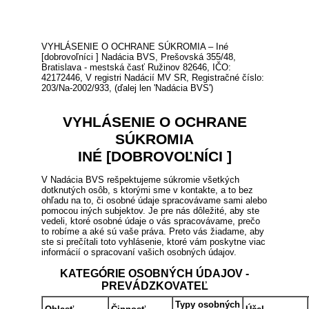
VYHLÁSENIE O OCHRANE SÚKROMIA – Iné
[dobrovoľníci ] Nadácia BVS, Prešovská 355/48,
Bratislava - mestská časť Ružinov 82646, IČO:
42172446, V registri Nadácií MV SR, Registračné číslo:
203/Na-2002/933, (ďalej len 'Nadácia BVS')
VYHLÁSENIE O OCHRANE
SÚKROMIA
INÉ [DOBROVOĽNÍCI ]
V Nadácia BVS rešpektujeme súkromie všetkých
dotknutých osôb, s ktorými sme v kontakte, a to bez
ohľadu na to, či osobné údaje spracovávame sami alebo
pomocou iných subjektov. Je pre nás dôležité, aby ste
vedeli, ktoré osobné údaje o vás spracovávame, prečo
to robíme a aké sú vaše práva. Preto vás žiadame, aby
ste si prečítali toto vyhlásenie, ktoré vám poskytne viac
informácií o spracovaní vašich osobných údajov.
KATEGÓRIE OSOBNÝCH ÚDAJOV -
PREVÁDZKOVATEĽ
Typy osobných