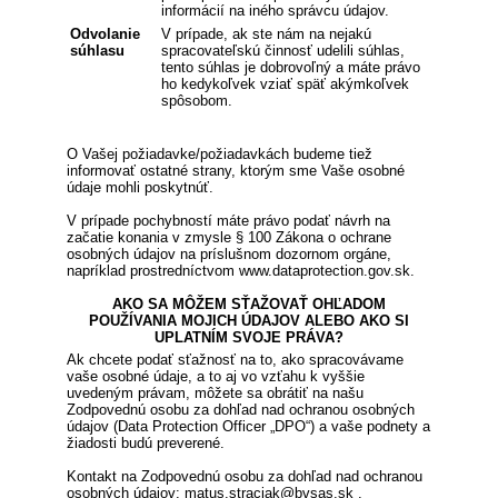
informácií na iného správcu údajov.
Odvolanie
V prípade, ak ste nám na nejakú
súhlasu
spracovateľskú činnosť udelili súhlas,
tento súhlas je dobrovoľný a máte právo
ho kedykoľvek vziať späť akýmkoľvek
spôsobom.
O Vašej požiadavke/požiadavkách budeme tiež
informovať ostatné strany, ktorým sme Vaše osobné
údaje mohli poskytnúť.
V prípade pochybností máte právo podať návrh na
začatie konania v zmysle § 100 Zákona o ochrane
osobných údajov na príslušnom dozornom orgáne,
napríklad prostredníctvom www.dataprotection.gov.sk.
AKO SA MÔŽEM SŤAŽOVAŤ OHĽADOM
POUŽÍVANIA MOJICH ÚDAJOV ALEBO AKO SI
UPLATNÍM SVOJE PRÁVA?
Ak chcete podať sťažnosť na to, ako spracovávame
vaše osobné údaje, a to aj vo vzťahu k vyššie
uvedeným právam, môžete sa obrátiť na našu
Zodpovednú osobu za dohľad nad ochranou osobných
údajov (Data Protection Officer „DPO“) a vaše podnety a
žiadosti budú preverené.
Kontakt na Zodpovednú osobu za dohľad nad ochranou
osobných údajov: matus.straciak@bvsas.sk .