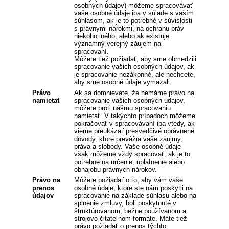
osobných údajov) môžeme spracovávať
vaše osobné údaje iba v súlade s vaším
súhlasom, ak je to potrebné v súvislosti
s právnymi nárokmi, na ochranu práv
niekoho iného, alebo ak existuje
významný verejný záujem na
spracovaní.
Môžete tiež požiadať, aby sme obmedzili
spracovanie vašich osobných údajov, ak
je spracovanie nezákonné, ale nechcete,
aby sme osobné údaje vymazali.
Právo
Ak sa domnievate, že nemáme právo na
namietať
spracovanie vašich osobných údajov,
môžete proti nášmu spracovaniu
namietať. V takýchto prípadoch môžeme
pokračovať v spracovávaní iba vtedy, ak
vieme preukázať presvedčivé oprávnené
dôvody, ktoré prevážia vaše záujmy,
práva a slobody. Vaše osobné údaje
však môžeme vždy spracovať, ak je to
potrebné na určenie, uplatnenie alebo
obhajobu právnych nárokov.
Právo na
Môžete požiadať o to, aby vám vaše
prenos
osobné údaje, ktoré ste nám poskytli na
údajov
spracovanie na základe súhlasu alebo na
splnenie zmluvy, boli poskytnuté v
štruktúrovanom, bežne používanom a
strojovo čitateľnom formáte. Máte tiež
právo požiadať o prenos týchto