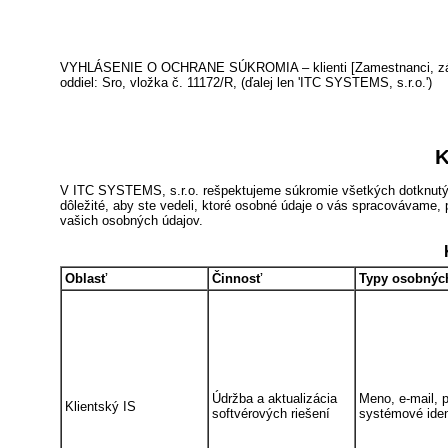
VYHLÁSENIE O OCHRANE SÚKROMIA – klienti [Zamestnanci, zákazn
oddiel: Sro, vložka č. 11172/R, (ďalej len 'ITC SYSTEMS, s.r.o.')
K
V ITC SYSTEMS, s.r.o. rešpektujeme súkromie všetkých dotknutýc
dôležité, aby ste vedeli, ktoré osobné údaje o vás spracovávame, 
vašich osobných údajov.
Oblasť
Činnosť
Typy osobnýc
Údržba a aktualizácia
Meno, e-mail, p
Klientský IS
softvérových riešení
systémové ident