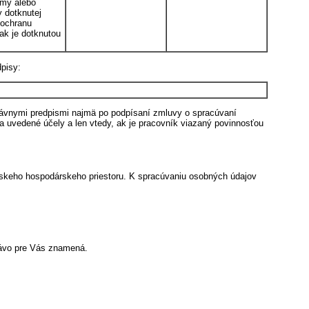
jmy alebo
 dotknutej
 ochranu
ak je dotknutou
pisy:
právnymi predpismi najmä po podpísaní zmluvy o spracúvaní
a uvedené účely a len vtedy, ak je pracovník viazaný povinnosťou
pskeho hospodárskeho priestoru. K spracúvaniu osobných údajov
rávo pre Vás znamená.