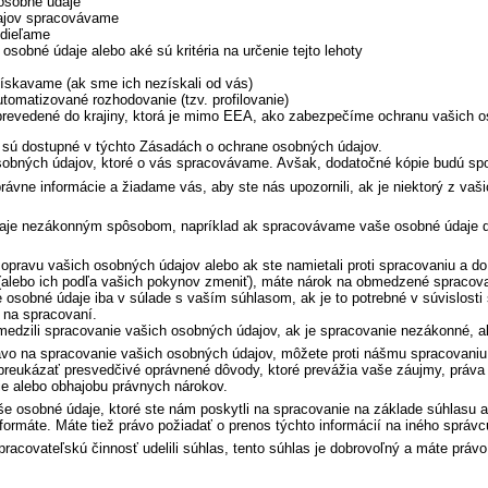
osobné údaje
ajov spracovávame
zdieľame
obné údaje alebo aké sú kritéria na určenie tejto lehoty
ískavame (ak sme ich nezískali od vás)
tomatizované rozhodovanie (tzv. profilovanie)
prevedené do krajiny, ktorá je mimo EEA, ako zabezpečíme ochranu vašich o
 sú dostupné v týchto Zásadách o ochrane osobných údajov.
osobných údajov, ktoré o vás spracovávame. Avšak, dodatočné kópie budú sp
rávne informácie a žiadame vás, aby ste nás upozornili, ak je niektorý z vaš
je nezákonným spôsobom, napríklad ak spracovávame vaše osobné údaje dlh
opravu vašich osobných údajov alebo ak ste namietali proti spracovaniu a 
(alebo ich podľa vašich pokynov zmeniť), máte nárok na obmedzené spraco
sobné údaje iba v súlade s vaším súhlasom, ak je to potrebné v súvislosti 
 na spracovaní.
medzili spracovanie vašich osobných údajov, ak je spracovanie nezákonné, 
o na spracovanie vašich osobných údajov, môžete proti nášmu spracovaniu
 preukázať presvedčivé oprávnené dôvody, ktoré prevážia vaše záujmy, práv
nie alebo obhajobu právnych nárokov.
e osobné údaje, ktoré ste nám poskytli na spracovanie na základe súhlasu a
ormáte. Máte tiež právo požiadať o prenos týchto informácií na iného správc
pracovateľskú činnosť udelili súhlas, tento súhlas je dobrovoľný a máte pr