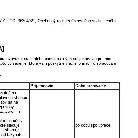
01, IČO: 36304921, Obchodný register Okresného súdu Trenčín,
A]
spracovávame sami alebo pomocou iných subjektov. Je pre nás
 toto vyhlásenie, ktoré vám poskytne viac informácií o spracovaní
Ľ
Príjemcovia
Doba archivácie
hnutné na
mluvnou stranou
 aby sa na
ej osoby
uzatvorením
utné na účely
oré sleduje
po dobu spolupráce
ia strana, s
nad takýmito