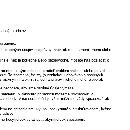
sobných údajov.
oplatnené.
ich osobných údajov nesprávny, napr. ak ste si zmenili meno alebo
šie, než je potrebné alebo bezdôvodne, môžete nás požiadať o
do momentu, kým nebudeme môcť problém vyšetriť alebo potvrdiť
vanie. To znamená, že my (s výnimkou uchovávania osobných
s právnymi nárokmi, na ochranu práv niekoho iného, alebo ak
ale nechcete, aby sme osobné údaje vymazali.
 namietať. V takýchto prípadoch môžeme pokračovať v
a a slobody. Vaše osobné údaje však môžeme vždy spracovať, ak
lebo na splnenie zmluvy, boli poskytnuté v štruktúrovanom, bežne
u údajov.
ávo ho kedykoľvek vziať späť akýmkoľvek spôsobom.