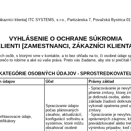
íci klienta] ITC SYSTEMS, s.r.o., Partizánska 7, Považská Bystrica 017
VYHLÁSENIE O OCHRANE SÚKROMIA
LIENTI [ZAMESTNANCI, ZÁKAZNÍCI KLIENT
h osôb, s ktorými sme v kontakte, a to bez ohľadu na to, či osobné údaje 
prečo to robíme a aké sú vaše práva. Preto vás žiadame, aby ste si prečítali
KATEGÓRIE OSOBNÝCH ÚDAJOV - SPROSTREDKOVATE
h údajov
Účel
Právny základ
- Spracovávanie je nevy
plnenie zmluvy, ktorej z
je dotknutá osoba, alebo
základe žiadosti dotknut
Spracúvanie údajov
vykonali opatrenia pred 
počas plánovaných
zmluvy.
zásahov, aktualizácií,
- Spracúvanie je nevyhn
rihlasovacie údaje,
konfigurácií softvéru a
oprávnených záujmov, kt
ifikátory
systémov, ktoré môžu
prevádzkovateľ alebo tret
obsahovať osobné
výnimkou prípadov, keď 