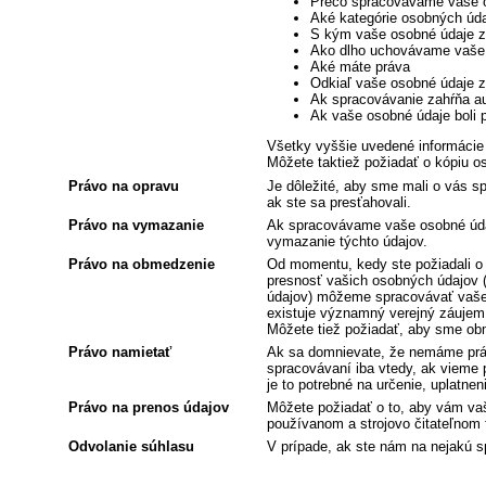
Prečo spracovávame vaše 
Aké kategórie osobných úd
S kým vaše osobné údaje 
Ako dlho uchovávame vaše os
Aké máte práva
Odkiaľ vaše osobné údaje z
Ak spracovávanie zahŕňa au
Ak vaše osobné údaje boli 
Všetky vyššie uvedené informácie
Môžete taktiež požiadať o kópiu 
Právo na opravu
Je dôležité, aby sme mali o vás sp
ak ste sa presťahovali.
Právo na vymazanie
Ak spracovávame vaše osobné úda
vymazanie týchto údajov.
Právo na obmedzenie
Od momentu, kedy ste požiadali o 
presnosť vašich osobných údajov 
údajov) môžeme spracovávať vaše o
existuje významný verejný záujem
Môžete tiež požiadať, aby sme ob
Právo namietať
Ak sa domnievate, že nemáme práv
spracovávaní iba vtedy, ak vieme
je to potrebné na určenie, uplatne
Právo na prenos údajov
Môžete požiadať o to, aby vám vaš
používanom a strojovo čitateľnom f
Odvolanie súhlasu
V prípade, ak ste nám na nejakú s