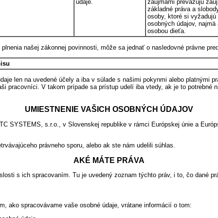
údaje.
záujmami prevažujú záu
základné práva a slobody
osoby, ktoré si vyžadujú
osobných údajov, najmä 
osobou dieťa.
lnenia našej zákonnej povinnosti, môže sa jednať o nasledovné právne pred
isu
údaje len na uvedené účely a iba v súlade s našimi pokynmi alebo platnými 
 pracovníci. V takom prípade sa prístup udelí iba vtedy, ak je to potrebné n
UMIESTNENIE VAŠICH OSOBNÝCH ÚDAJOV
TC SYSTEMS, s.r.o., v Slovenskej republike v rámci Európskej únie a Euró
rvávajúceho právneho sporu, alebo ak ste nám udelili súhlas.
AKÉ MÁTE PRÁVA
losti s ich spracovaním. Tu je uvedený zoznam týchto práv, i to, čo dané p
om, ako spracovávame vaše osobné údaje, vrátane informácií o tom: