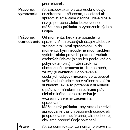
presťahovali.
Právo na
Ak spracovávame vaše osobné údaje
vymazanie
nezákonným spôsobom, napríklad ak
spracovávame vaše osobné údaje dlhšie,
než je potrebné alebo bezdôvodne,
môžete nás požiadať o vymazanie týchto
údajov.
Právo na
Od momentu, kedy ste požiadali o
obmedzenie
opravu vašich osobných údajov alebo ak
ste namietali proti spracovaniu a do
momentu, kým nebudeme môcť problém
vyšetriť alebo potvrdiť presnosť vašich
osobných údajov (alebo ich podľa vašich
pokynov zmeniť), máte nárok na
obmedzené spracovanie. To znamená,
že my (s výnimkou uchovávania
osobných údajov) môžeme spracovávať
vaše osobné údaje iba v súlade s vaším
súhlasom, ak je to potrebné v súvislosti
s právnymi nárokmi, na ochranu práv
niekoho iného, alebo ak existuje
významný verejný záujem na
spracovaní.
Môžete tiež požiadať, aby sme obmedzili
spracovanie vašich osobných údajov, ak
je spracovanie nezákonné, ale nechcete,
aby sme osobné údaje vymazali.
Právo
Ak sa domnievate, že nemáme právo na