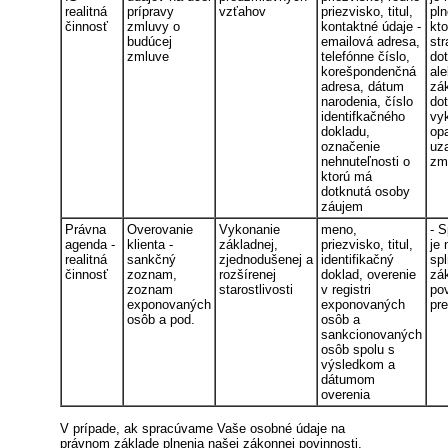
realitná
prípravy
vzťahov
priezvisko, titul,
pln
činnosť
zmluvy o
kontaktné údaje -
kt
budúcej
emailová adresa,
str
zmluve
telefónne číslo,
do
korešpondenčná
al
adresa, dátum
zák
narodenia, číslo
do
identifkačného
vyk
dokladu,
opa
označenie
uz
nehnuteľnosti o
zm
ktorú má
dotknutá osoby
záujem
Právna
Overovanie
Vykonanie
meno,
- 
agenda -
klienta -
základnej,
priezvisko, titul,
je
realitná
sankčný
zjednodušenej a
identifikačný
spl
činnosť
zoznam,
rozšírenej
doklad, overenie
zá
zoznam
starostlivosti
v registri
pov
exponovaných
exponovaných
pr
osôb a pod.
osôb a
sankcionovaných
osôb spolu s
výsledkom a
dátumom
overenia
V prípade, ak spracúvame Vaše osobné údaje na
právnom základe plnenia našej zákonnej povinnosti,