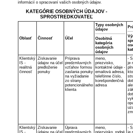
informácií o spracovaní vašich osobných údajov.
KATEGÓRIE OSOBNÝCH ÚDAJOV -
SPROSTREDKOVATEĽ
Typy osobných
Pr
údajov
Vý
Oblasť
Činnosť
Účel
Osobitná
sp
kategória
os
osobných
ka
údajov
Klientský
Získavanie
Príprava
meno,
- 
IS -
údajov na účel
predzmluvných
priezvisko,
je
realitná
predloženie
vzťahov formou
kontaktné údaje -
pln
činnosť
ponuky
zaslania ponuky
emailová adresa,
kt
na vyžiadanie
telefónne číslo,
str
zo strany
korešpondenčná
do
potencionálneho
adresa
al
klienta
zák
do
vyk
opa
uz
zm
Klientský
Získavanie
Úprava
meno,
- 
IS -
údajov na účel
predzmluvných
priezvisko, rodné
je