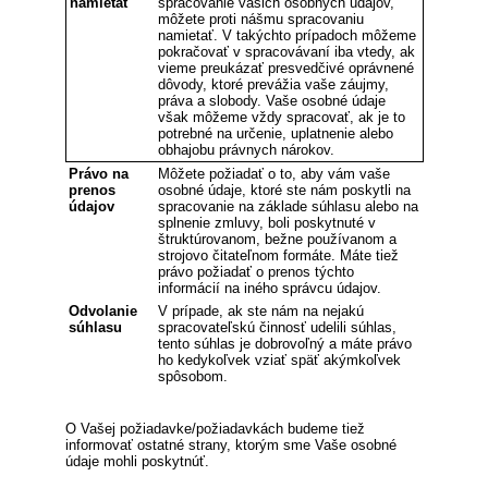
namietať
spracovanie vašich osobných údajov,
môžete proti nášmu spracovaniu
namietať. V takýchto prípadoch môžeme
pokračovať v spracovávaní iba vtedy, ak
vieme preukázať presvedčivé oprávnené
dôvody, ktoré prevážia vaše záujmy,
práva a slobody. Vaše osobné údaje
však môžeme vždy spracovať, ak je to
potrebné na určenie, uplatnenie alebo
obhajobu právnych nárokov.
Právo na
Môžete požiadať o to, aby vám vaše
prenos
osobné údaje, ktoré ste nám poskytli na
údajov
spracovanie na základe súhlasu alebo na
splnenie zmluvy, boli poskytnuté v
štruktúrovanom, bežne používanom a
strojovo čitateľnom formáte. Máte tiež
právo požiadať o prenos týchto
informácií na iného správcu údajov.
Odvolanie
V prípade, ak ste nám na nejakú
súhlasu
spracovateľskú činnosť udelili súhlas,
tento súhlas je dobrovoľný a máte právo
ho kedykoľvek vziať späť akýmkoľvek
spôsobom.
O Vašej požiadavke/požiadavkách budeme tiež
informovať ostatné strany, ktorým sme Vaše osobné
údaje mohli poskytnúť.