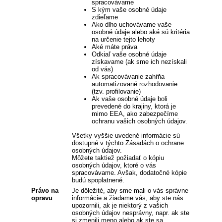
spracovávame
S kým vaše osobné údaje
zdieľame
Ako dlho uchovávame vaše
osobné údaje alebo aké sú kritéria
na určenie tejto lehoty
Aké máte práva
Odkiaľ vaše osobné údaje
získavame (ak sme ich nezískali
od vás)
Ak spracovávanie zahŕňa
automatizované rozhodovanie
(tzv. profilovanie)
Ak vaše osobné údaje boli
prevedené do krajiny, ktorá je
mimo EEA, ako zabezpečíme
ochranu vašich osobných údajov.
Všetky vyššie uvedené informácie sú
dostupné v týchto Zásadách o ochrane
osobných údajov.
Môžete taktiež požiadať o kópiu
osobných údajov, ktoré o vás
spracovávame. Avšak, dodatočné kópie
budú spoplatnené.
Právo na
Je dôležité, aby sme mali o vás správne
opravu
informácie a žiadame vás, aby ste nás
upozornili, ak je niektorý z vašich
osobných údajov nesprávny, napr. ak ste
si zmenili meno alebo ak ste sa