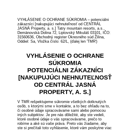
VYHLÁSENIE O OCHRANE SÚKROMIA – potenciálni
zákazníci [nakupujúci nehnuteľnosť od CENTRÁL
JASNÁ Property, a. s.] Tatry mountain resorts, a.s.,
Demänovská Dolina 72, Liptovský Mikuláš 03101, IČO:
31560636, Obchodný register Okresného súd Žilina,
Oddiel: Sa, Vložka číslo: 62/L, (ďalej len 'TMR')
VYHLÁSENIE O OCHRANE
SÚKROMIA
POTENCIÁLNI ZÁKAZNÍCI
[NAKUPUJÚCI NEHNUTEĽNOSŤ
OD CENTRÁL JASNÁ
PROPERTY, A. S.]
V TMR rešpektujeme súkromie všetkých dotknutých
osôb, s ktorými sme v kontakte, a to bez ohľadu na to,
či osobné údaje spracovávame sami alebo pomocou
iných subjektov. Je pre nás dôležité, aby ste vedeli,
ktoré osobné údaje o vás spracovávame, prečo to
robíme a aké sú vaše práva. Preto vás žiadame, aby
ste si prečítali toto vyhlásenie, ktoré vám poskytne viac