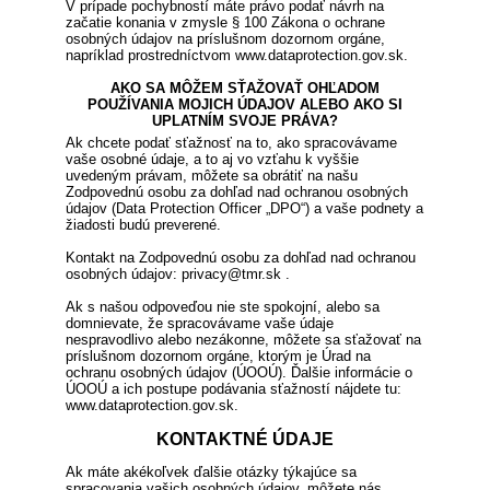
V prípade pochybností máte právo podať návrh na
začatie konania v zmysle § 100 Zákona o ochrane
osobných údajov na príslušnom dozornom orgáne,
napríklad prostredníctvom www.dataprotection.gov.sk.
AKO SA MÔŽEM SŤAŽOVAŤ OHĽADOM
POUŽÍVANIA MOJICH ÚDAJOV ALEBO AKO SI
UPLATNÍM SVOJE PRÁVA?
Ak chcete podať sťažnosť na to, ako spracovávame
vaše osobné údaje, a to aj vo vzťahu k vyššie
uvedeným právam, môžete sa obrátiť na našu
Zodpovednú osobu za dohľad nad ochranou osobných
údajov (Data Protection Officer „DPO“) a vaše podnety a
žiadosti budú preverené.
Kontakt na Zodpovednú osobu za dohľad nad ochranou
osobných údajov: privacy@tmr.sk .
Ak s našou odpoveďou nie ste spokojní, alebo sa
domnievate, že spracovávame vaše údaje
nespravodlivo alebo nezákonne, môžete sa sťažovať na
príslušnom dozornom orgáne, ktorým je Úrad na
ochranu osobných údajov (ÚOOÚ). Ďalšie informácie o
ÚOOÚ a ich postupe podávania sťažností nájdete tu:
www.dataprotection.gov.sk.
KONTAKTNÉ ÚDAJE
Ak máte akékoľvek ďalšie otázky týkajúce sa
spracovania vašich osobných údajov, môžete nás