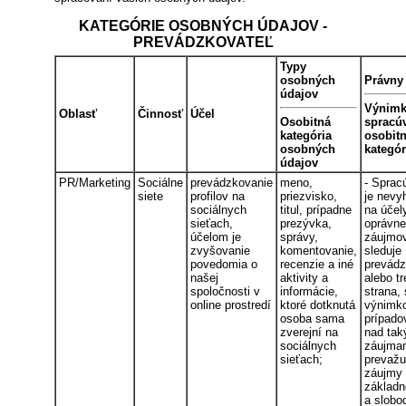
KATEGÓRIE OSOBNÝCH ÚDAJOV -
PREVÁDZKOVATEĽ
Typy
osobných
Právny
údajov
Výnimk
Oblasť
Činnosť
Účel
Osobitná
spracú
kategória
osobitn
osobných
kategór
údajov
PR/Marketing
Sociálne
prevádzkovanie
meno,
- Sprac
siete
profilov na
priezvisko,
je nevy
sociálnych
titul, prípadne
na účel
sieťach,
prezývka,
oprávn
účelom je
správy,
záujmov
zvyšovanie
komentovanie,
sleduje
povedomia o
recenzie a iné
prevádz
našej
aktivity a
alebo tr
spoločnosti v
informácie,
strana, 
online prostredí
ktoré dotknutá
výnimk
osoba sama
prípado
zverejní na
nad tak
sociálnych
záujma
sieťach;
prevažu
záujmy 
základn
a slobo