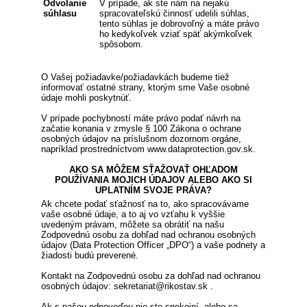
Odvolanie
V prípade, ak ste nám na nejakú
súhlasu
spracovateľskú činnosť udelili súhlas,
tento súhlas je dobrovoľný a máte právo
ho kedykoľvek vziať späť akýmkoľvek
spôsobom.
O Vašej požiadavke/požiadavkách budeme tiež
informovať ostatné strany, ktorým sme Vaše osobné
údaje mohli poskytnúť.
V prípade pochybností máte právo podať návrh na
začatie konania v zmysle § 100 Zákona o ochrane
osobných údajov na príslušnom dozornom orgáne,
napríklad prostredníctvom www.dataprotection.gov.sk.
AKO SA MÔŽEM SŤAŽOVAŤ OHĽADOM
POUŽÍVANIA MOJICH ÚDAJOV ALEBO AKO SI
UPLATNÍM SVOJE PRÁVA?
Ak chcete podať sťažnosť na to, ako spracovávame
vaše osobné údaje, a to aj vo vzťahu k vyššie
uvedeným právam, môžete sa obrátiť na našu
Zodpovednú osobu za dohľad nad ochranou osobných
údajov (Data Protection Officer „DPO“) a vaše podnety a
žiadosti budú preverené.
Kontakt na Zodpovednú osobu za dohľad nad ochranou
osobných údajov: sekretariat@rikostav.sk .
Ak s našou odpoveďou nie ste spokojní, alebo sa