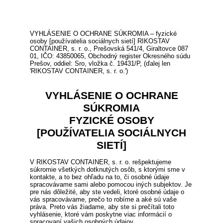
VYHLÁSENIE O OCHRANE SÚKROMIA – fyzické
osoby [používatelia sociálnych sietí] RIKOSTAV
CONTAINER, s. r. o., Prešovská 541/4, Giraltovce 087
01, IČO: 43850065, Obchodný register Okresného súdu
Prešov, oddiel: Sro, vložka č. 19431/P, (ďalej len
'RIKOSTAV CONTAINER, s. r. o.')
VYHLÁSENIE O OCHRANE
SÚKROMIA
FYZICKÉ OSOBY
[POUŽÍVATELIA SOCIÁLNYCH
SIETÍ]
V RIKOSTAV CONTAINER, s. r. o. rešpektujeme
súkromie všetkých dotknutých osôb, s ktorými sme v
kontakte, a to bez ohľadu na to, či osobné údaje
spracovávame sami alebo pomocou iných subjektov. Je
pre nás dôležité, aby ste vedeli, ktoré osobné údaje o
vás spracovávame, prečo to robíme a aké sú vaše
práva. Preto vás žiadame, aby ste si prečítali toto
vyhlásenie, ktoré vám poskytne viac informácií o
spracovaní vašich osobných údajov.