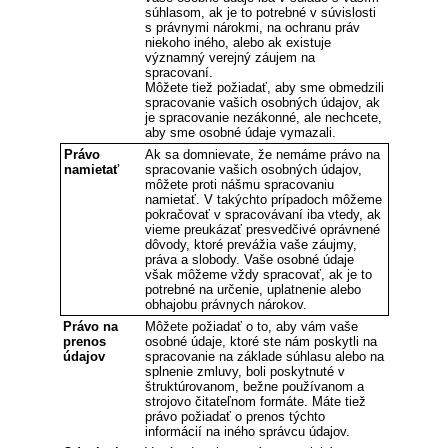
súhlasom, ak je to potrebné v súvislosti
s právnymi nárokmi, na ochranu práv
niekoho iného, alebo ak existuje
významný verejný záujem na
spracovaní.
Môžete tiež požiadať, aby sme obmedzili
spracovanie vašich osobných údajov, ak
je spracovanie nezákonné, ale nechcete,
aby sme osobné údaje vymazali.
Právo
Ak sa domnievate, že nemáme právo na
namietať
spracovanie vašich osobných údajov,
môžete proti nášmu spracovaniu
namietať. V takýchto prípadoch môžeme
pokračovať v spracovávaní iba vtedy, ak
vieme preukázať presvedčivé oprávnené
dôvody, ktoré prevážia vaše záujmy,
práva a slobody. Vaše osobné údaje
však môžeme vždy spracovať, ak je to
potrebné na určenie, uplatnenie alebo
obhajobu právnych nárokov.
Právo na
Môžete požiadať o to, aby vám vaše
prenos
osobné údaje, ktoré ste nám poskytli na
údajov
spracovanie na základe súhlasu alebo na
splnenie zmluvy, boli poskytnuté v
štruktúrovanom, bežne používanom a
strojovo čitateľnom formáte. Máte tiež
právo požiadať o prenos týchto
informácií na iného správcu údajov.