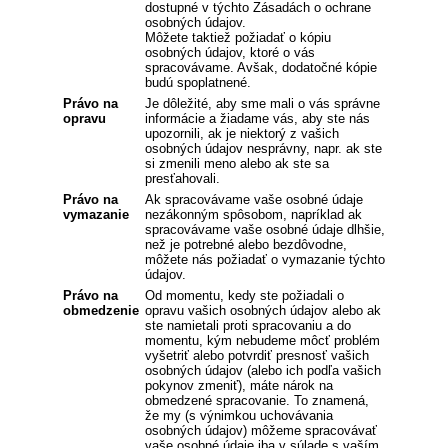
dostupné v týchto Zásadách o ochrane
osobných údajov.
Môžete taktiež požiadať o kópiu
osobných údajov, ktoré o vás
spracovávame. Avšak, dodatočné kópie
budú spoplatnené.
Právo na
Je dôležité, aby sme mali o vás správne
opravu
informácie a žiadame vás, aby ste nás
upozornili, ak je niektorý z vašich
osobných údajov nesprávny, napr. ak ste
si zmenili meno alebo ak ste sa
presťahovali.
Právo na
Ak spracovávame vaše osobné údaje
vymazanie
nezákonným spôsobom, napríklad ak
spracovávame vaše osobné údaje dlhšie,
než je potrebné alebo bezdôvodne,
môžete nás požiadať o vymazanie týchto
údajov.
Právo na
Od momentu, kedy ste požiadali o
obmedzenie
opravu vašich osobných údajov alebo ak
ste namietali proti spracovaniu a do
momentu, kým nebudeme môcť problém
vyšetriť alebo potvrdiť presnosť vašich
osobných údajov (alebo ich podľa vašich
pokynov zmeniť), máte nárok na
obmedzené spracovanie. To znamená,
že my (s výnimkou uchovávania
osobných údajov) môžeme spracovávať
vaše osobné údaje iba v súlade s vaším