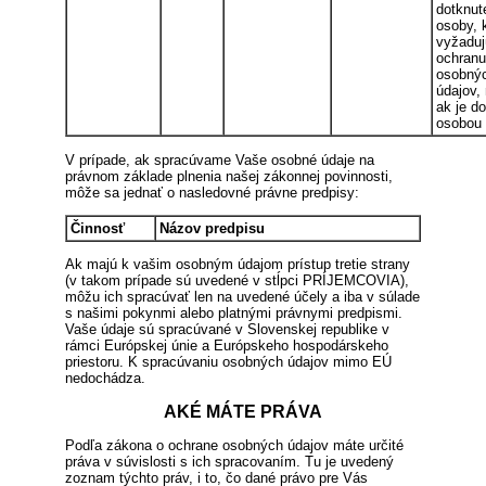
dotknut
osoby, k
vyžaduj
ochranu
osobný
údajov,
ak je d
osobou 
V prípade, ak spracúvame Vaše osobné údaje na
právnom základe plnenia našej zákonnej povinnosti,
môže sa jednať o nasledovné právne predpisy:
Činnosť
Názov predpisu
Ak majú k vašim osobným údajom prístup tretie strany
(v takom prípade sú uvedené v stĺpci PRÍJEMCOVIA),
môžu ich spracúvať len na uvedené účely a iba v súlade
s našimi pokynmi alebo platnými právnymi predpismi.
Vaše údaje sú spracúvané v Slovenskej republike v
rámci Európskej únie a Európskeho hospodárskeho
priestoru. K spracúvaniu osobných údajov mimo EÚ
nedochádza.
AKÉ MÁTE PRÁVA
Podľa zákona o ochrane osobných údajov máte určité
práva v súvislosti s ich spracovaním. Tu je uvedený
zoznam týchto práv, i to, čo dané právo pre Vás