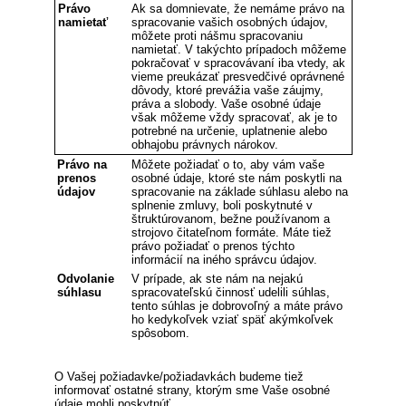
Právo
Ak sa domnievate, že nemáme právo na
namietať
spracovanie vašich osobných údajov,
môžete proti nášmu spracovaniu
namietať. V takýchto prípadoch môžeme
pokračovať v spracovávaní iba vtedy, ak
vieme preukázať presvedčivé oprávnené
dôvody, ktoré prevážia vaše záujmy,
práva a slobody. Vaše osobné údaje
však môžeme vždy spracovať, ak je to
potrebné na určenie, uplatnenie alebo
obhajobu právnych nárokov.
Právo na
Môžete požiadať o to, aby vám vaše
prenos
osobné údaje, ktoré ste nám poskytli na
údajov
spracovanie na základe súhlasu alebo na
splnenie zmluvy, boli poskytnuté v
štruktúrovanom, bežne používanom a
strojovo čitateľnom formáte. Máte tiež
právo požiadať o prenos týchto
informácií na iného správcu údajov.
Odvolanie
V prípade, ak ste nám na nejakú
súhlasu
spracovateľskú činnosť udelili súhlas,
tento súhlas je dobrovoľný a máte právo
ho kedykoľvek vziať späť akýmkoľvek
spôsobom.
O Vašej požiadavke/požiadavkách budeme tiež
informovať ostatné strany, ktorým sme Vaše osobné
údaje mohli poskytnúť.