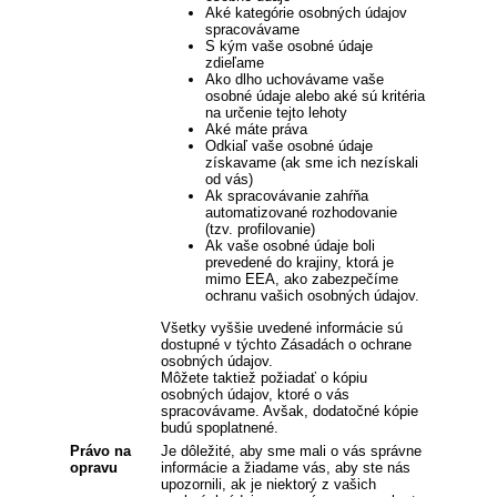
Aké kategórie osobných údajov
spracovávame
S kým vaše osobné údaje
zdieľame
Ako dlho uchovávame vaše
osobné údaje alebo aké sú kritéria
na určenie tejto lehoty
Aké máte práva
Odkiaľ vaše osobné údaje
získavame (ak sme ich nezískali
od vás)
Ak spracovávanie zahŕňa
automatizované rozhodovanie
(tzv. profilovanie)
Ak vaše osobné údaje boli
prevedené do krajiny, ktorá je
mimo EEA, ako zabezpečíme
ochranu vašich osobných údajov.
Všetky vyššie uvedené informácie sú
dostupné v týchto Zásadách o ochrane
osobných údajov.
Môžete taktiež požiadať o kópiu
osobných údajov, ktoré o vás
spracovávame. Avšak, dodatočné kópie
budú spoplatnené.
Právo na
Je dôležité, aby sme mali o vás správne
opravu
informácie a žiadame vás, aby ste nás
upozornili, ak je niektorý z vašich