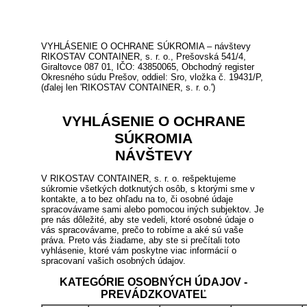
VYHLÁSENIE O OCHRANE SÚKROMIA – návštevy
RIKOSTAV CONTAINER, s. r. o., Prešovská 541/4,
Giraltovce 087 01, IČO: 43850065, Obchodný register
Okresného súdu Prešov, oddiel: Sro, vložka č. 19431/P,
(ďalej len 'RIKOSTAV CONTAINER, s. r. o.')
VYHLÁSENIE O OCHRANE
SÚKROMIA
NÁVŠTEVY
V RIKOSTAV CONTAINER, s. r. o. rešpektujeme
súkromie všetkých dotknutých osôb, s ktorými sme v
kontakte, a to bez ohľadu na to, či osobné údaje
spracovávame sami alebo pomocou iných subjektov. Je
pre nás dôležité, aby ste vedeli, ktoré osobné údaje o
vás spracovávame, prečo to robíme a aké sú vaše
práva. Preto vás žiadame, aby ste si prečítali toto
vyhlásenie, ktoré vám poskytne viac informácií o
spracovaní vašich osobných údajov.
KATEGÓRIE OSOBNÝCH ÚDAJOV -
PREVÁDZKOVATEĽ