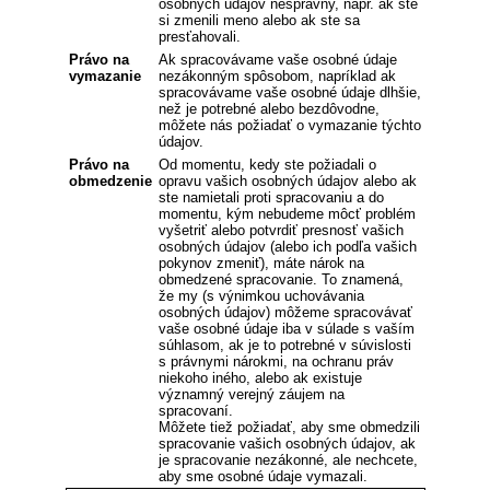
osobných údajov nesprávny, napr. ak ste
si zmenili meno alebo ak ste sa
presťahovali.
Právo na
Ak spracovávame vaše osobné údaje
vymazanie
nezákonným spôsobom, napríklad ak
spracovávame vaše osobné údaje dlhšie,
než je potrebné alebo bezdôvodne,
môžete nás požiadať o vymazanie týchto
údajov.
Právo na
Od momentu, kedy ste požiadali o
obmedzenie
opravu vašich osobných údajov alebo ak
ste namietali proti spracovaniu a do
momentu, kým nebudeme môcť problém
vyšetriť alebo potvrdiť presnosť vašich
osobných údajov (alebo ich podľa vašich
pokynov zmeniť), máte nárok na
obmedzené spracovanie. To znamená,
že my (s výnimkou uchovávania
osobných údajov) môžeme spracovávať
vaše osobné údaje iba v súlade s vaším
súhlasom, ak je to potrebné v súvislosti
s právnymi nárokmi, na ochranu práv
niekoho iného, alebo ak existuje
významný verejný záujem na
spracovaní.
Môžete tiež požiadať, aby sme obmedzili
spracovanie vašich osobných údajov, ak
je spracovanie nezákonné, ale nechcete,
aby sme osobné údaje vymazali.