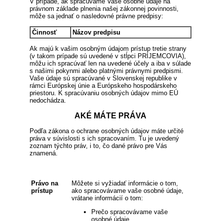
V prípade, ak spracúvame Vaše osobné údaje na
právnom základe plnenia našej zákonnej povinnosti,
môže sa jednať o nasledovné právne predpisy:
Činnosť
Názov predpisu
Ak majú k vašim osobným údajom prístup tretie strany
(v takom prípade sú uvedené v stĺpci PRÍJEMCOVIA),
môžu ich spracúvať len na uvedené účely a iba v súlade
s našimi pokynmi alebo platnými právnymi predpismi.
Vaše údaje sú spracúvané v Slovenskej republike v
rámci Európskej únie a Európskeho hospodárskeho
priestoru. K spracúvaniu osobných údajov mimo EÚ
nedochádza.
AKÉ MÁTE PRÁVA
Podľa zákona o ochrane osobných údajov máte určité
práva v súvislosti s ich spracovaním. Tu je uvedený
zoznam týchto práv, i to, čo dané právo pre Vás
znamená.
Právo na
Môžete si vyžiadať informácie o tom,
prístup
ako spracovávame vaše osobné údaje,
vrátane informácií o tom:
Prečo spracovávame vaše
osobné údaje