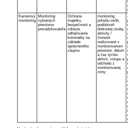
Kamerový
Monitoring
Ochrana
monitoring
monitoring
vybraných
majetku,
pohybu osôb,
priestorov
bezpečnosti a
podobizeň
prevádzkovateľa
zdravia,
dotknutej osoby,
odhaľovanie
aktivity /
kriminality na
činnosti
základe
realizované v
oprávneného
monitorovanom
záujmu
priestore, dátum
a čas týchto
aktivít, vstupu a
odchodu z
monitorovanej
zóny;