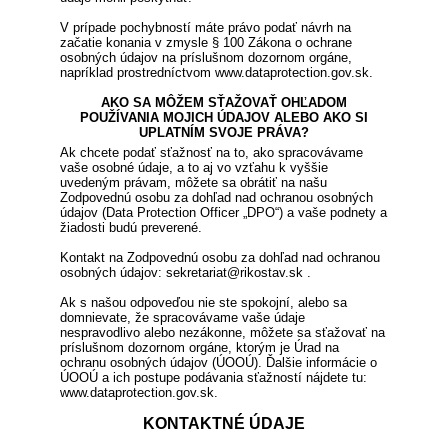
V prípade pochybností máte právo podať návrh na
začatie konania v zmysle § 100 Zákona o ochrane
osobných údajov na príslušnom dozornom orgáne,
napríklad prostredníctvom www.dataprotection.gov.sk.
AKO SA MÔŽEM SŤAŽOVAŤ OHĽADOM
POUŽÍVANIA MOJICH ÚDAJOV ALEBO AKO SI
UPLATNÍM SVOJE PRÁVA?
Ak chcete podať sťažnosť na to, ako spracovávame
vaše osobné údaje, a to aj vo vzťahu k vyššie
uvedeným právam, môžete sa obrátiť na našu
Zodpovednú osobu za dohľad nad ochranou osobných
údajov (Data Protection Officer „DPO“) a vaše podnety a
žiadosti budú preverené.
Kontakt na Zodpovednú osobu za dohľad nad ochranou
osobných údajov: sekretariat@rikostav.sk .
Ak s našou odpoveďou nie ste spokojní, alebo sa
domnievate, že spracovávame vaše údaje
nespravodlivo alebo nezákonne, môžete sa sťažovať na
príslušnom dozornom orgáne, ktorým je Úrad na
ochranu osobných údajov (ÚOOÚ). Ďalšie informácie o
ÚOOÚ a ich postupe podávania sťažností nájdete tu:
www.dataprotection.gov.sk.
KONTAKTNÉ ÚDAJE