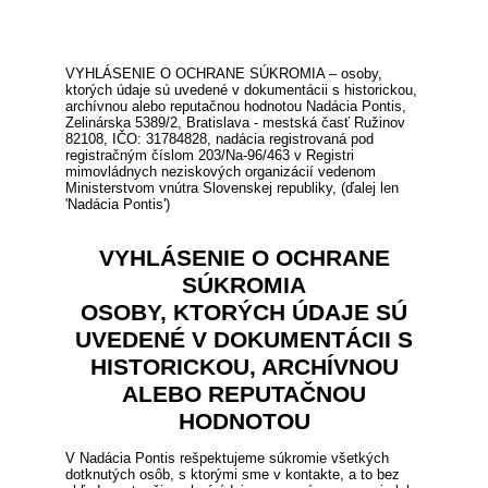
VYHLÁSENIE O OCHRANE SÚKROMIA – osoby,
ktorých údaje sú uvedené v dokumentácii s historickou,
archívnou alebo reputačnou hodnotou Nadácia Pontis,
Zelinárska 5389/2, Bratislava - mestská časť Ružinov
82108, IČO: 31784828, nadácia registrovaná pod
registračným číslom 203/Na-96/463 v Registri
mimovládnych neziskových organizácií vedenom
Ministerstvom vnútra Slovenskej republiky, (ďalej len
'Nadácia Pontis')
VYHLÁSENIE O OCHRANE
SÚKROMIA
OSOBY, KTORÝCH ÚDAJE SÚ
UVEDENÉ V DOKUMENTÁCII S
HISTORICKOU, ARCHÍVNOU
ALEBO REPUTAČNOU
HODNOTOU
V Nadácia Pontis rešpektujeme súkromie všetkých
dotknutých osôb, s ktorými sme v kontakte, a to bez