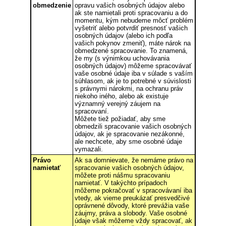
obmedzenie
opravu vašich osobných údajov alebo
ak ste namietali proti spracovaniu a do
momentu, kým nebudeme môcť problém
vyšetriť alebo potvrdiť presnosť vašich
osobných údajov (alebo ich podľa
vašich pokynov zmeniť), máte nárok na
obmedzené spracovanie. To znamená,
že my (s výnimkou uchovávania
osobných údajov) môžeme spracovávať
vaše osobné údaje iba v súlade s vaším
súhlasom, ak je to potrebné v súvislosti
s právnymi nárokmi, na ochranu práv
niekoho iného, alebo ak existuje
významný verejný záujem na
spracovaní.
Môžete tiež požiadať, aby sme
obmedzili spracovanie vašich osobných
údajov, ak je spracovanie nezákonné,
ale nechcete, aby sme osobné údaje
vymazali.
Právo
Ak sa domnievate, že nemáme právo na
namietať
spracovanie vašich osobných údajov,
môžete proti nášmu spracovaniu
namietať. V takýchto prípadoch
môžeme pokračovať v spracovávaní iba
vtedy, ak vieme preukázať presvedčivé
oprávnené dôvody, ktoré prevážia vaše
záujmy, práva a slobody. Vaše osobné
údaje však môžeme vždy spracovať, ak