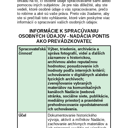
ohľadu na to, či osobné údaje spracovávame sami alebo
pomocou iných subjektov. Je pre nás dôležité, aby ste
vedeli, ktoré osobné údaje o vás spracovávame, prečo
to robíme a aké sú vaše práva. Preto vás žiadame, aby
ste si prečítali toto vyhlásenie, ktoré vám poskytne viac
informácií o spracovaní vašich osobných údajov.
INFORMÁCIE K SPRACÚVANIU
OSOBNÝCH ÚDAJOV - NADÁCIA PONTIS
AKO PREVÁDZKOVATEĽ
Spracovateľská
Výber, triedenie, archivácia a
činnosť
správa fotografií, videí a ďalších
záznamov s historickou,
archívnou alebo reputačnou
hodnotou; posudzovanie ich
hodnoty podľa interných kritérií;
uchovávanie v digitálnych a/alebo
fyzických archívoch;
zverejňovanie vybraných
materiálov na komunikačných
kanáloch Nadácie (webová
stránka, sociálne siete, publikácie,
mediálny priestor) a pravidelné
prehodnocovanie opodstatnenosti
ich uchovávania.
Účel
Dokumentovanie historického
vývoja, aktivít a míľnikov Nadácie,
zachovanie archívnych materiálov a