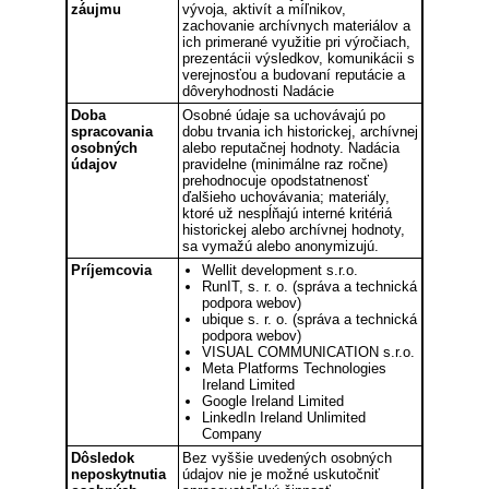
záujmu
vývoja, aktivít a míľnikov,
zachovanie archívnych materiálov a
ich primerané využitie pri výročiach,
prezentácii výsledkov, komunikácii s
verejnosťou a budovaní reputácie a
dôveryhodnosti Nadácie
Doba
Osobné údaje sa uchovávajú po
spracovania
dobu trvania ich historickej, archívnej
osobných
alebo reputačnej hodnoty. Nadácia
údajov
pravidelne (minimálne raz ročne)
prehodnocuje opodstatnenosť
ďalšieho uchovávania; materiály,
ktoré už nespĺňajú interné kritériá
historickej alebo archívnej hodnoty,
sa vymažú alebo anonymizujú.
Príjemcovia
Wellit development s.r.o.
RunIT, s. r. o. (správa a technická
podpora webov)
ubique s. r. o. (správa a technická
podpora webov)
VISUAL COMMUNICATION s.r.o.
Meta Platforms Technologies
Ireland Limited
Google Ireland Limited
LinkedIn Ireland Unlimited
Company
Dôsledok
Bez vyššie uvedených osobných
neposkytnutia
údajov nie je možné uskutočniť