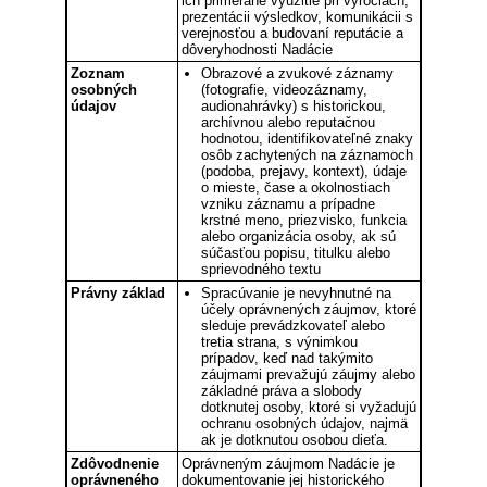
ich primerané využitie pri výročiach,
prezentácii výsledkov, komunikácii s
verejnosťou a budovaní reputácie a
dôveryhodnosti Nadácie
Zoznam
Obrazové a zvukové záznamy
osobných
(fotografie, videozáznamy,
údajov
audionahrávky) s historickou,
archívnou alebo reputačnou
hodnotou, identifikovateľné znaky
osôb zachytených na záznamoch
(podoba, prejavy, kontext), údaje
o mieste, čase a okolnostiach
vzniku záznamu a prípadne
krstné meno, priezvisko, funkcia
alebo organizácia osoby, ak sú
súčasťou popisu, titulku alebo
sprievodného textu
Právny základ
Spracúvanie je nevyhnutné na
účely oprávnených záujmov, ktoré
sleduje prevádzkovateľ alebo
tretia strana, s výnimkou
prípadov, keď nad takýmito
záujmami prevažujú záujmy alebo
základné práva a slobody
dotknutej osoby, ktoré si vyžadujú
ochranu osobných údajov, najmä
ak je dotknutou osobou dieťa.
Zdôvodnenie
Oprávneným záujmom Nadácie je
oprávneného
dokumentovanie jej historického