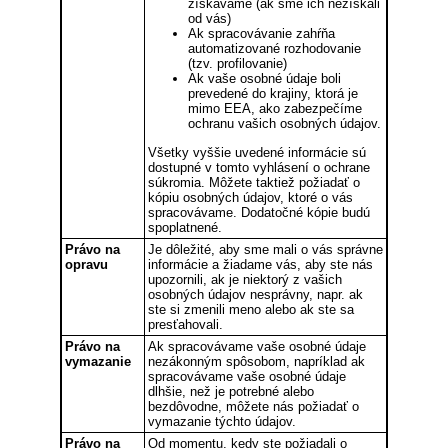
získavame (ak sme ich nezískali
od vás)
Ak spracovávanie zahŕňa
automatizované rozhodovanie
(tzv. profilovanie)
Ak vaše osobné údaje boli
prevedené do krajiny, ktorá je
mimo EEA, ako zabezpečíme
ochranu vašich osobných údajov.
Všetky vyššie uvedené informácie sú
dostupné v tomto vyhlásení o ochrane
súkromia. Môžete taktiež požiadať o
kópiu osobných údajov, ktoré o vás
spracovávame. Dodatočné kópie budú
spoplatnené.
Právo na
Je dôležité, aby sme mali o vás správne
opravu
informácie a žiadame vás, aby ste nás
upozornili, ak je niektorý z vašich
osobných údajov nesprávny, napr. ak
ste si zmenili meno alebo ak ste sa
presťahovali.
Právo na
Ak spracovávame vaše osobné údaje
vymazanie
nezákonným spôsobom, napríklad ak
spracovávame vaše osobné údaje
dlhšie, než je potrebné alebo
bezdôvodne, môžete nás požiadať o
vymazanie týchto údajov.
Právo na
Od momentu, kedy ste požiadali o