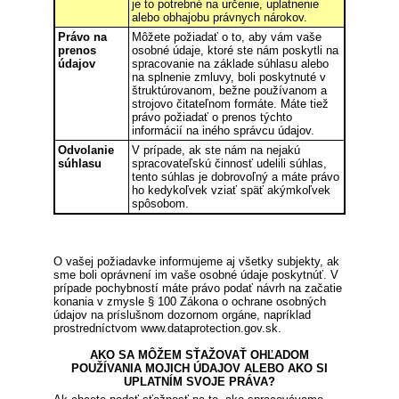
je to potrebné na určenie, uplatnenie
alebo obhajobu právnych nárokov.
Právo na
Môžete požiadať o to, aby vám vaše
prenos
osobné údaje, ktoré ste nám poskytli na
údajov
spracovanie na základe súhlasu alebo
na splnenie zmluvy, boli poskytnuté v
štruktúrovanom, bežne používanom a
strojovo čitateľnom formáte. Máte tiež
právo požiadať o prenos týchto
informácií na iného správcu údajov.
Odvolanie
V prípade, ak ste nám na nejakú
súhlasu
spracovateľskú činnosť udelili súhlas,
tento súhlas je dobrovoľný a máte právo
ho kedykoľvek vziať späť akýmkoľvek
spôsobom.
O vašej požiadavke informujeme aj všetky subjekty, ak
sme boli oprávnení im vaše osobné údaje poskytnúť. V
prípade pochybností máte právo podať návrh na začatie
konania v zmysle § 100 Zákona o ochrane osobných
údajov na príslušnom dozornom orgáne, napríklad
prostredníctvom www.dataprotection.gov.sk.
AKO SA MÔŽEM SŤAŽOVAŤ OHĽADOM
POUŽÍVANIA MOJICH ÚDAJOV ALEBO AKO SI
UPLATNÍM SVOJE PRÁVA?