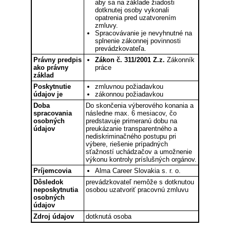
aby sa na základe žiadosti
dotknutej osoby vykonali
opatrenia pred uzatvorením
zmluvy.
Spracovávanie je nevyhnutné na
splnenie zákonnej povinnosti
prevádzkovateľa.
Právny predpis
Zákon č. 311/2001 Z.z.
Zákonník
ako právny
práce
základ
Poskytnutie
zmluvnou požiadavkou
údajov je
zákonnou požiadavkou
Doba
Do skončenia výberového konania a
spracovania
následne max. 6 mesiacov, čo
osobných
predstavuje primeranú dobu na
údajov
preukázanie transparentného a
nediskriminačného postupu pri
výbere, riešenie prípadných
sťažností uchádzačov a umožnenie
výkonu kontroly príslušných orgánov.
Príjemcovia
Alma Career Slovakia s. r. o.
Dôsledok
prevádzkovateľ nemôže s dotknutou
neposkytnutia
osobou uzatvoriť pracovnú zmluvu
osobných
údajov
Zdroj údajov
dotknutá osoba