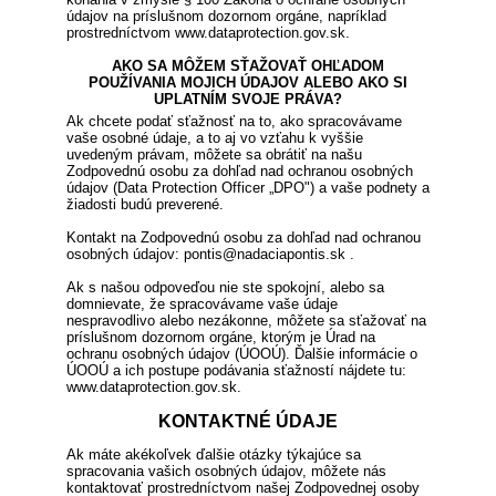
údajov na príslušnom dozornom orgáne, napríklad
prostredníctvom www.dataprotection.gov.sk.
AKO SA MÔŽEM SŤAŽOVAŤ OHĽADOM
POUŽÍVANIA MOJICH ÚDAJOV ALEBO AKO SI
UPLATNÍM SVOJE PRÁVA?
Ak chcete podať sťažnosť na to, ako spracovávame
vaše osobné údaje, a to aj vo vzťahu k vyššie
uvedeným právam, môžete sa obrátiť na našu
Zodpovednú osobu za dohľad nad ochranou osobných
údajov (Data Protection Officer „DPO") a vaše podnety a
žiadosti budú preverené.
Kontakt na Zodpovednú osobu za dohľad nad ochranou
osobných údajov: pontis@nadaciapontis.sk .
Ak s našou odpoveďou nie ste spokojní, alebo sa
domnievate, že spracovávame vaše údaje
nespravodlivo alebo nezákonne, môžete sa sťažovať na
príslušnom dozornom orgáne, ktorým je Úrad na
ochranu osobných údajov (ÚOOÚ). Ďalšie informácie o
ÚOOÚ a ich postupe podávania sťažností nájdete tu:
www.dataprotection.gov.sk.
KONTAKTNÉ ÚDAJE
Ak máte akékoľvek ďalšie otázky týkajúce sa
spracovania vašich osobných údajov, môžete nás
kontaktovať prostredníctvom našej Zodpovednej osoby