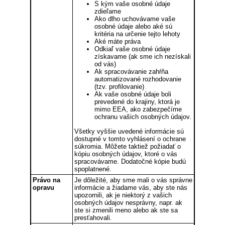
S kým vaše osobné údaje
zdieľame
Ako dlho uchovávame vaše
osobné údaje alebo aké sú
kritéria na určenie tejto lehoty
Aké máte práva
Odkiaľ vaše osobné údaje
získavame (ak sme ich nezískali
od vás)
Ak spracovávanie zahŕňa
automatizované rozhodovanie
(tzv. profilovanie)
Ak vaše osobné údaje boli
prevedené do krajiny, ktorá je
mimo EEA, ako zabezpečíme
ochranu vašich osobných údajov.
Všetky vyššie uvedené informácie sú
dostupné v tomto vyhlásení o ochrane
súkromia. Môžete taktiež požiadať o
kópiu osobných údajov, ktoré o vás
spracovávame. Dodatočné kópie budú
spoplatnené.
Právo na
Je dôležité, aby sme mali o vás správne
opravu
informácie a žiadame vás, aby ste nás
upozornili, ak je niektorý z vašich
osobných údajov nesprávny, napr. ak
ste si zmenili meno alebo ak ste sa
presťahovali.