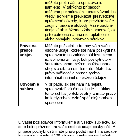
môžete proti nášmu spracovaniu
namietať. V takýchto prípadoch
môžeme pokračovať v spracovávaní iba
vtedy, ak vieme preukázať presvedčivé
oprávnené dôvody, ktoré prevážia vaše
záujmy, práva a slobody. Vaše osobné
údaje však môžeme vždy spracovať, ak
je to potrebné na určenie, uplatnenie
alebo obhajobu právnych nárokov.
Právo na
Môžete požiadať o to, aby vám vaše
prenos
osobné údaje, ktoré ste nám poskytli na
údajov
spracovanie na základe súhlasu alebo
na splnenie zmluvy, boli poskytnuté v
štruktúrovanom, bežne používanom a
strojovo čitateľnom formáte. Máte tiež
právo požiadať o prenos týchto
informácií na iného správcu údajov.
Odvolanie
V prípade, ak ste nám na nejakú
súhlasu
spracovateľskú činnosť udelili súhlas,
tento súhlas je dobrovoľný a máte právo
ho kedykoľvek vziať späť akýmkoľvek
spôsobom.
O vašej požiadavke informujeme aj všetky subjekty, ak
sme boli oprávnení im vaše osobné údaje poskytnúť. V
prípade pochybností máte právo podať návrh na začatie
konania v zmysle § 100 Zákona o ochrane osobných