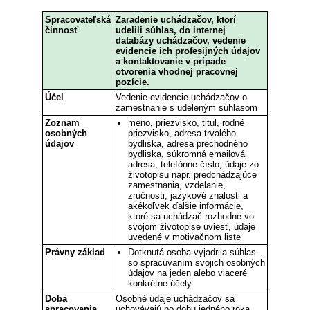
Spracovateľská
Zaradenie uchádzačov, ktorí
činnosť
udelili súhlas, do internej
databázy uchádzačov, vedenie
evidencie ich profesijných údajov
a kontaktovanie v prípade
otvorenia vhodnej pracovnej
pozície.
Účel
Vedenie evidencie uchádzačov o
zamestnanie s udeleným súhlasom
Zoznam
meno, priezvisko, titul, rodné
osobných
priezvisko, adresa trvalého
údajov
bydliska, adresa prechodného
bydliska, súkromná emailová
adresa, telefónne číslo, údaje zo
životopisu napr. predchádzajúce
zamestnania, vzdelanie,
zručnosti, jazykové znalosti a
akékoľvek ďalšie informácie,
ktoré sa uchádzač rozhodne vo
svojom životopise uviesť, údaje
uvedené v motivačnom liste
Právny základ
Dotknutá osoba vyjadrila súhlas
so spracúvaním svojich osobných
údajov na jeden alebo viaceré
konkrétne účely.
Doba
Osobné údaje uchádzačov sa
spracovania
uchovávajú po dobu jedného roka