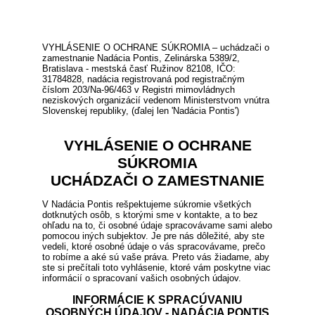
VYHLÁSENIE O OCHRANE SÚKROMIA – uchádzači o
zamestnanie Nadácia Pontis, Zelinárska 5389/2,
Bratislava - mestská časť Ružinov 82108, IČO:
31784828, nadácia registrovaná pod registračným
číslom 203/Na-96/463 v Registri mimovládnych
neziskových organizácií vedenom Ministerstvom vnútra
Slovenskej republiky, (ďalej len 'Nadácia Pontis')
VYHLÁSENIE O OCHRANE
SÚKROMIA
UCHÁDZAČI O ZAMESTNANIE
V Nadácia Pontis rešpektujeme súkromie všetkých
dotknutých osôb, s ktorými sme v kontakte, a to bez
ohľadu na to, či osobné údaje spracovávame sami alebo
pomocou iných subjektov. Je pre nás dôležité, aby ste
vedeli, ktoré osobné údaje o vás spracovávame, prečo
to robíme a aké sú vaše práva. Preto vás žiadame, aby
ste si prečítali toto vyhlásenie, ktoré vám poskytne viac
informácií o spracovaní vašich osobných údajov.
INFORMÁCIE K SPRACÚVANIU
OSOBNÝCH ÚDAJOV - NADÁCIA PONTIS