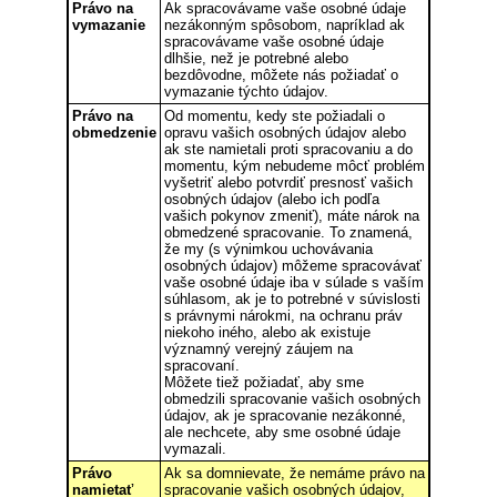
Právo na
Ak spracovávame vaše osobné údaje
vymazanie
nezákonným spôsobom, napríklad ak
spracovávame vaše osobné údaje
dlhšie, než je potrebné alebo
bezdôvodne, môžete nás požiadať o
vymazanie týchto údajov.
Právo na
Od momentu, kedy ste požiadali o
obmedzenie
opravu vašich osobných údajov alebo
ak ste namietali proti spracovaniu a do
momentu, kým nebudeme môcť problém
vyšetriť alebo potvrdiť presnosť vašich
osobných údajov (alebo ich podľa
vašich pokynov zmeniť), máte nárok na
obmedzené spracovanie. To znamená,
že my (s výnimkou uchovávania
osobných údajov) môžeme spracovávať
vaše osobné údaje iba v súlade s vaším
súhlasom, ak je to potrebné v súvislosti
s právnymi nárokmi, na ochranu práv
niekoho iného, alebo ak existuje
významný verejný záujem na
spracovaní.
Môžete tiež požiadať, aby sme
obmedzili spracovanie vašich osobných
údajov, ak je spracovanie nezákonné,
ale nechcete, aby sme osobné údaje
vymazali.
Právo
Ak sa domnievate, že nemáme právo na
namietať
spracovanie vašich osobných údajov,