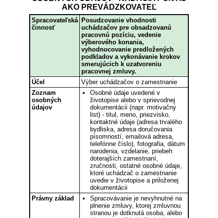
AKO PREVÁDZKOVATEĽ
Spracovateľská
Posudzovanie vhodnosti
činnosť
uchádzačov pre obsadzovanú
pracovnú pozíciu, vedenie
výberového konania,
vyhodnocovanie predložených
podkladov a vykonávanie krokov
smerujúcich k uzatvoreniu
pracovnej zmluvy.
Účel
Výber uchádzačov o zamestnanie
Zoznam
Osobné údaje uvedené v
osobných
životopise alebo v sprievodnej
údajov
dokumentácii (napr. motivačný
list) - titul, meno, priezvisko,
kontaktné údaje (adresa trvalého
bydliska, adresa doručovania
písomností, emailová adresa,
telefónne číslo), fotografia, dátum
narodenia, vzdelanie, priebeh
doterajších zamestnaní,
zručnosti, ostatné osobné údaje,
ktoré uchádzač o zamestnanie
uvedie v životopise a priloženej
dokumentácii
Právny základ
Spracovávanie je nevyhnutné na
plnenie zmluvy, ktorej zmluvnou
stranou je dotknutá osoba, alebo