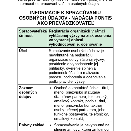
informácií o spracovaní vašich osobných údajov.
INFORMÁCIE K SPRACÚVANIU
OSOBNÝCH ÚDAJOV - NADÁCIA PONTIS
AKO PREVÁDZKOVATEĽ
Spracovateľská
Registrácia organizácií v rámci
činnosť
vyhlásenej výzvy na zisk ocenenia
vo vybranej oblasti,
vyhodnocovanie, oceňovanie
Účel
Spracúvanie osobných údajov je
nevyhnutné na registráciu
organizácie do vyhlásenej výzvy,
posúdenie a vyhodnotenie jej
prihlášky, overenie splnenia
podmienok účasti a realizáciu
procesu hodnotenia a oceňovania
podľa pravidiel výzvy.
Zoznam
Osobné a kontaktné údaje - titul,
osobných
meno, priezvisko štatutára/
údajov
štatutárov partnera, telefonický,
emailový kontakt, podpis; titul,
meno, priezvisko kontaktnej
osoby určenej partnerom, jeho
funkčné postavenie, telefonický,
emailový kontakt;
Právny základ
Spracovávanie je nevyhnutné na
plnenie zmluvy, ktorej zmluvnou