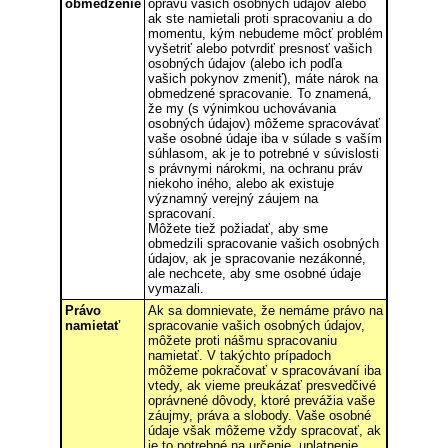
obmedzenie
opravu vašich osobných údajov alebo
ak ste namietali proti spracovaniu a do
momentu, kým nebudeme môcť problém
vyšetriť alebo potvrdiť presnosť vašich
osobných údajov (alebo ich podľa
vašich pokynov zmeniť), máte nárok na
obmedzené spracovanie. To znamená,
že my (s výnimkou uchovávania
osobných údajov) môžeme spracovávať
vaše osobné údaje iba v súlade s vaším
súhlasom, ak je to potrebné v súvislosti
s právnymi nárokmi, na ochranu práv
niekoho iného, alebo ak existuje
významný verejný záujem na
spracovaní.
Môžete tiež požiadať, aby sme
obmedzili spracovanie vašich osobných
údajov, ak je spracovanie nezákonné,
ale nechcete, aby sme osobné údaje
vymazali.
Právo
Ak sa domnievate, že nemáme právo na
namietať
spracovanie vašich osobných údajov,
môžete proti nášmu spracovaniu
namietať. V takýchto prípadoch
môžeme pokračovať v spracovávaní iba
vtedy, ak vieme preukázať presvedčivé
oprávnené dôvody, ktoré prevážia vaše
záujmy, práva a slobody. Vaše osobné
údaje však môžeme vždy spracovať, ak
je to potrebné na určenie, uplatnenie