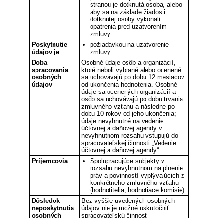
stranou je dotknutá osoba, alebo
aby sa na základe žiadosti
dotknutej osoby vykonali
opatrenia pred uzatvorením
zmluvy.
Poskytnutie
požiadavkou na uzatvorenie
údajov je
zmluvy
Doba
Osobné údaje osôb a organizácií,
spracovania
ktoré neboli vybrané alebo ocenené,
osobných
sa uchovávajú po dobu 12 mesiacov
údajov
od ukončenia hodnotenia. Osobné
údaje sa ocenených organizácií a
osôb sa uchovávajú po dobu trvania
zmluvného vzťahu a následne po
dobu 10 rokov od jeho ukončenia;
údaje nevyhnutné na vedenie
účtovnej a daňovej agendy v
nevyhnutnom rozsahu vstupujú do
spracovateľskej činnosti „Vedenie
účtovnej a daňovej agendy“.
Príjemcovia
Spolupracujúce subjekty v
rozsahu nevyhnutnom na plnenie
práv a povinností vyplývajúcich z
konkrétneho zmluvného vzťahu
(hodnotitelia, hodnotiace komisie)
Dôsledok
Bez vyššie uvedených osobných
neposkytnutia
údajov nie je možné uskutočniť
osobných
spracovateľskú činnosť