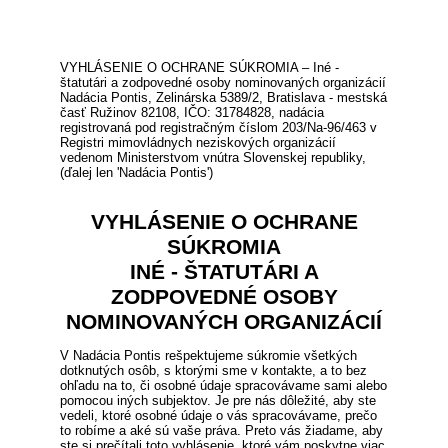
VYHLÁSENIE O OCHRANE SÚKROMIA – Iné -
štatutári a zodpovedné osoby nominovaných organizácií
Nadácia Pontis, Zelinárska 5389/2, Bratislava - mestská
časť Ružinov 82108, IČO: 31784828, nadácia
registrovaná pod registračným číslom 203/Na-96/463 v
Registri mimovládnych neziskových organizácií
vedenom Ministerstvom vnútra Slovenskej republiky,
(ďalej len 'Nadácia Pontis')
VYHLÁSENIE O OCHRANE
SÚKROMIA
INÉ - ŠTATUTÁRI A
ZODPOVEDNÉ OSOBY
NOMINOVANÝCH ORGANIZÁCIÍ
V Nadácia Pontis rešpektujeme súkromie všetkých
dotknutých osôb, s ktorými sme v kontakte, a to bez
ohľadu na to, či osobné údaje spracovávame sami alebo
pomocou iných subjektov. Je pre nás dôležité, aby ste
vedeli, ktoré osobné údaje o vás spracovávame, prečo
to robíme a aké sú vaše práva. Preto vás žiadame, aby
ste si prečítali toto vyhlásenie, ktoré vám poskytne viac