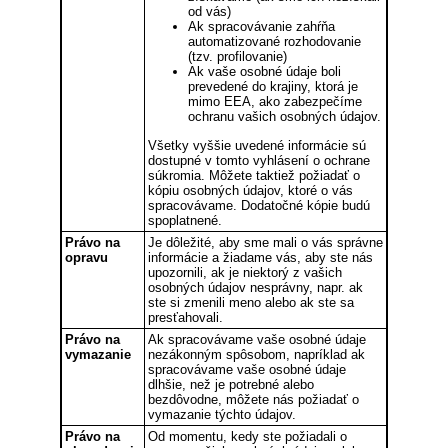
od vás)
Ak spracovávanie zahŕňa
automatizované rozhodovanie
(tzv. profilovanie)
Ak vaše osobné údaje boli
prevedené do krajiny, ktorá je
mimo EEA, ako zabezpečíme
ochranu vašich osobných údajov.
Všetky vyššie uvedené informácie sú
dostupné v tomto vyhlásení o ochrane
súkromia. Môžete taktiež požiadať o
kópiu osobných údajov, ktoré o vás
spracovávame. Dodatočné kópie budú
spoplatnené.
Právo na
Je dôležité, aby sme mali o vás správne
opravu
informácie a žiadame vás, aby ste nás
upozornili, ak je niektorý z vašich
osobných údajov nesprávny, napr. ak
ste si zmenili meno alebo ak ste sa
presťahovali.
Právo na
Ak spracovávame vaše osobné údaje
vymazanie
nezákonným spôsobom, napríklad ak
spracovávame vaše osobné údaje
dlhšie, než je potrebné alebo
bezdôvodne, môžete nás požiadať o
vymazanie týchto údajov.
Právo na
Od momentu, kedy ste požiadali o