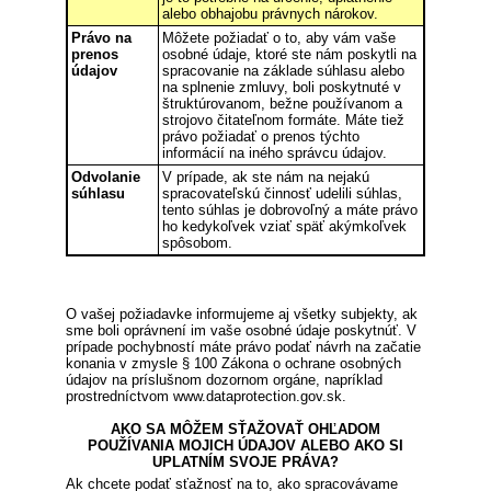
alebo obhajobu právnych nárokov.
Právo na
Môžete požiadať o to, aby vám vaše
prenos
osobné údaje, ktoré ste nám poskytli na
údajov
spracovanie na základe súhlasu alebo
na splnenie zmluvy, boli poskytnuté v
štruktúrovanom, bežne používanom a
strojovo čitateľnom formáte. Máte tiež
právo požiadať o prenos týchto
informácií na iného správcu údajov.
Odvolanie
V prípade, ak ste nám na nejakú
súhlasu
spracovateľskú činnosť udelili súhlas,
tento súhlas je dobrovoľný a máte právo
ho kedykoľvek vziať späť akýmkoľvek
spôsobom.
O vašej požiadavke informujeme aj všetky subjekty, ak
sme boli oprávnení im vaše osobné údaje poskytnúť. V
prípade pochybností máte právo podať návrh na začatie
konania v zmysle § 100 Zákona o ochrane osobných
údajov na príslušnom dozornom orgáne, napríklad
prostredníctvom www.dataprotection.gov.sk.
AKO SA MÔŽEM SŤAŽOVAŤ OHĽADOM
POUŽÍVANIA MOJICH ÚDAJOV ALEBO AKO SI
UPLATNÍM SVOJE PRÁVA?
Ak chcete podať sťažnosť na to, ako spracovávame