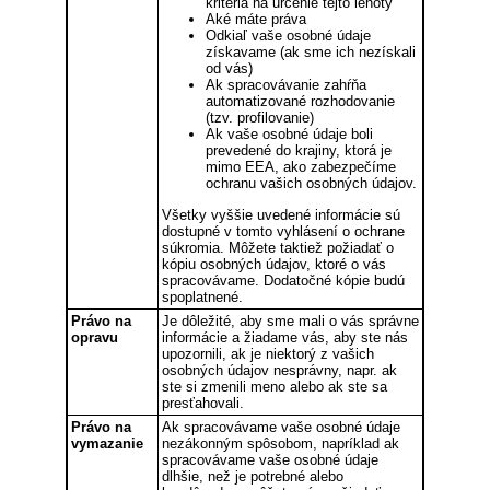
kritéria na určenie tejto lehoty
Aké máte práva
Odkiaľ vaše osobné údaje
získavame (ak sme ich nezískali
od vás)
Ak spracovávanie zahŕňa
automatizované rozhodovanie
(tzv. profilovanie)
Ak vaše osobné údaje boli
prevedené do krajiny, ktorá je
mimo EEA, ako zabezpečíme
ochranu vašich osobných údajov.
Všetky vyššie uvedené informácie sú
dostupné v tomto vyhlásení o ochrane
súkromia. Môžete taktiež požiadať o
kópiu osobných údajov, ktoré o vás
spracovávame. Dodatočné kópie budú
spoplatnené.
Právo na
Je dôležité, aby sme mali o vás správne
opravu
informácie a žiadame vás, aby ste nás
upozornili, ak je niektorý z vašich
osobných údajov nesprávny, napr. ak
ste si zmenili meno alebo ak ste sa
presťahovali.
Právo na
Ak spracovávame vaše osobné údaje
vymazanie
nezákonným spôsobom, napríklad ak
spracovávame vaše osobné údaje
dlhšie, než je potrebné alebo