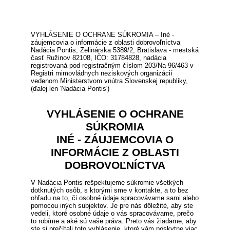
VYHLÁSENIE O OCHRANE SÚKROMIA – Iné -
záujemcovia o informácie z oblasti dobrovoľníctva
Nadácia Pontis, Zelinárska 5389/2, Bratislava - mestská
časť Ružinov 82108, IČO: 31784828, nadácia
registrovaná pod registračným číslom 203/Na-96/463 v
Registri mimovládnych neziskových organizácií
vedenom Ministerstvom vnútra Slovenskej republiky,
(ďalej len 'Nadácia Pontis')
VYHLÁSENIE O OCHRANE
SÚKROMIA
INÉ - ZÁUJEMCOVIA O
INFORMÁCIE Z OBLASTI
DOBROVOĽNÍCTVA
V Nadácia Pontis rešpektujeme súkromie všetkých
dotknutých osôb, s ktorými sme v kontakte, a to bez
ohľadu na to, či osobné údaje spracovávame sami alebo
pomocou iných subjektov. Je pre nás dôležité, aby ste
vedeli, ktoré osobné údaje o vás spracovávame, prečo
to robíme a aké sú vaše práva. Preto vás žiadame, aby
ste si prečítali toto vyhlásenie, ktoré vám poskytne viac