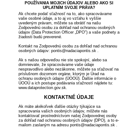
POUŽÍVANIA MOJICH ÚDAJOV ALEBO AKO SI
UPLATNÍM SVOJE PRÁVA?
Ak chcete podať sťažnosť na to, ako spracovávame
vaše osobné údaje, a to aj vo vzťahu k vyššie
uvedeným právam, môžete sa obrátiť na našu
Zodpovednú osobu za dohľad nad ochranou osobných
údajov (Data Protection Officer „DPO") a vaše podnety a
žiadosti budú preverené.
Kontakt na Zodpovednú osobu za dohľad nad ochranou
osobných údajov: pontis@nadaciapontis.sk .
Ak s našou odpoveďou nie ste spokojní, alebo sa
domnievate, že spracovávame vaše údaje
nespravodlivo alebo nezákonne, môžete sa sťažovať na
príslušnom dozornom orgáne, ktorým je Úrad na
ochranu osobných údajov (ÚOOÚ). Ďalšie informácie o
ÚOOÚ a ich postupe podávania sťažností nájdete tu:
www.dataprotection.gov.sk.
KONTAKTNÉ ÚDAJE
Ak máte akékoľvek ďalšie otázky týkajúce sa
spracovania vašich osobných údajov, môžete nás
kontaktovať prostredníctvom našej Zodpovednej osoby
za dohľad nad ochranou osobných údajov (DPO), a to e-
mailom zaslaným na adresu pontis@nadaciapontis.sk .