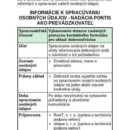
informácií o spracovaní vašich osobných údajov.
INFORMÁCIE K SPRACÚVANIU
OSOBNÝCH ÚDAJOV - NADÁCIA PONTIS
AKO PREVÁDZKOVATEĽ
Spracovateľská
Vybavovanie dotazov zaslaných
činnosť
pomocou kontaktného formulára
pre oblasť dobrovoľníctva
Účel
Spracúvanie osobných údajov na
účely informovania dotknutých osôb
v súvislosti s ich požiadavkou
Zoznam
Emailová adresa, meno a
osobných
priezvisko
údajov
Právny základ
Dotknutá osoba vyjadrila súhlas
so spracúvaním svojich osobných
údajov na jeden alebo viaceré
konkrétne účely.
Doba
Po dobu nevyhnutnú na vybavenie
spracovania
požiadavky a ukončenie
osobných
komunikácie
údajov
Príjemcovia
RunIT, s. r. o. (správa a technická
podpora webov)
ubique s. r. o. (správa a technická
podpora webov)