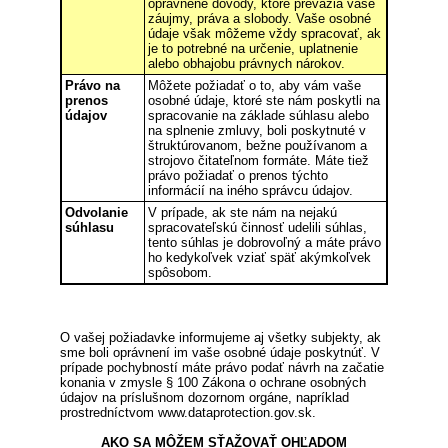
oprávnené dôvody, ktoré prevážia vaše
záujmy, práva a slobody. Vaše osobné
údaje však môžeme vždy spracovať, ak
je to potrebné na určenie, uplatnenie
alebo obhajobu právnych nárokov.
Právo na
Môžete požiadať o to, aby vám vaše
prenos
osobné údaje, ktoré ste nám poskytli na
údajov
spracovanie na základe súhlasu alebo
na splnenie zmluvy, boli poskytnuté v
štruktúrovanom, bežne používanom a
strojovo čitateľnom formáte. Máte tiež
právo požiadať o prenos týchto
informácií na iného správcu údajov.
Odvolanie
V prípade, ak ste nám na nejakú
súhlasu
spracovateľskú činnosť udelili súhlas,
tento súhlas je dobrovoľný a máte právo
ho kedykoľvek vziať späť akýmkoľvek
spôsobom.
O vašej požiadavke informujeme aj všetky subjekty, ak
sme boli oprávnení im vaše osobné údaje poskytnúť. V
prípade pochybností máte právo podať návrh na začatie
konania v zmysle § 100 Zákona o ochrane osobných
údajov na príslušnom dozornom orgáne, napríklad
prostredníctvom www.dataprotection.gov.sk.
AKO SA MÔŽEM SŤAŽOVAŤ OHĽADOM