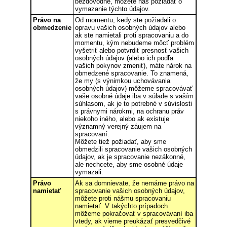
bezdôvodne, môžete nás požiadať o
vymazanie týchto údajov.
Právo na
Od momentu, kedy ste požiadali o
obmedzenie
opravu vašich osobných údajov alebo
ak ste namietali proti spracovaniu a do
momentu, kým nebudeme môcť problém
vyšetriť alebo potvrdiť presnosť vašich
osobných údajov (alebo ich podľa
vašich pokynov zmeniť), máte nárok na
obmedzené spracovanie. To znamená,
že my (s výnimkou uchovávania
osobných údajov) môžeme spracovávať
vaše osobné údaje iba v súlade s vaším
súhlasom, ak je to potrebné v súvislosti
s právnymi nárokmi, na ochranu práv
niekoho iného, alebo ak existuje
významný verejný záujem na
spracovaní.
Môžete tiež požiadať, aby sme
obmedzili spracovanie vašich osobných
údajov, ak je spracovanie nezákonné,
ale nechcete, aby sme osobné údaje
vymazali.
Právo
Ak sa domnievate, že nemáme právo na
namietať
spracovanie vašich osobných údajov,
môžete proti nášmu spracovaniu
namietať. V takýchto prípadoch
môžeme pokračovať v spracovávaní iba
vtedy, ak vieme preukázať presvedčivé