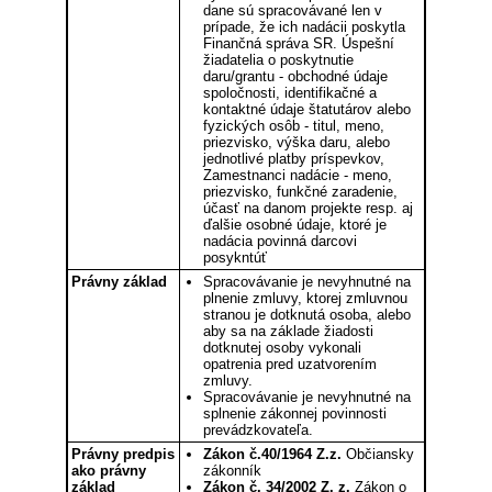
dane sú spracovávané len v
prípade, že ich nadácii poskytla
Finančná správa SR. Úspešní
žiadatelia o poskytnutie
daru/grantu - obchodné údaje
spoločnosti, identifikačné a
kontaktné údaje štatutárov alebo
fyzických osôb - titul, meno,
priezvisko, výška daru, alebo
jednotlivé platby príspevkov,
Zamestnanci nadácie - meno,
priezvisko, funkčné zaradenie,
účasť na danom projekte resp. aj
ďalšie osobné údaje, ktoré je
nadácia povinná darcovi
posykntúť
Právny základ
Spracovávanie je nevyhnutné na
plnenie zmluvy, ktorej zmluvnou
stranou je dotknutá osoba, alebo
aby sa na základe žiadosti
dotknutej osoby vykonali
opatrenia pred uzatvorením
zmluvy.
Spracovávanie je nevyhnutné na
splnenie zákonnej povinnosti
prevádzkovateľa.
Právny predpis
Zákon č.40/1964 Z.z.
Občiansky
ako právny
zákonník
základ
Zákon č. 34/2002 Z. z.
Zákon o