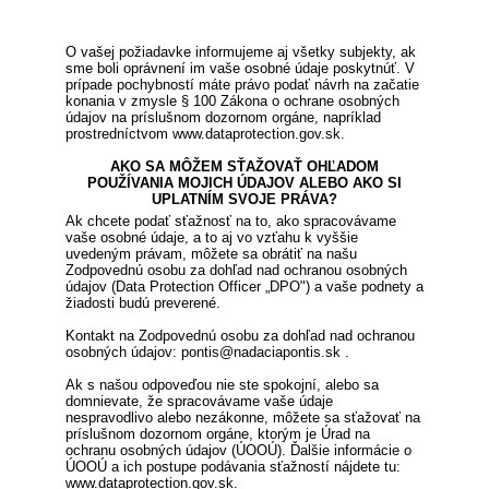
O vašej požiadavke informujeme aj všetky subjekty, ak
sme boli oprávnení im vaše osobné údaje poskytnúť. V
prípade pochybností máte právo podať návrh na začatie
konania v zmysle § 100 Zákona o ochrane osobných
údajov na príslušnom dozornom orgáne, napríklad
prostredníctvom www.dataprotection.gov.sk.
AKO SA MÔŽEM SŤAŽOVAŤ OHĽADOM
POUŽÍVANIA MOJICH ÚDAJOV ALEBO AKO SI
UPLATNÍM SVOJE PRÁVA?
Ak chcete podať sťažnosť na to, ako spracovávame
vaše osobné údaje, a to aj vo vzťahu k vyššie
uvedeným právam, môžete sa obrátiť na našu
Zodpovednú osobu za dohľad nad ochranou osobných
údajov (Data Protection Officer „DPO") a vaše podnety a
žiadosti budú preverené.
Kontakt na Zodpovednú osobu za dohľad nad ochranou
osobných údajov: pontis@nadaciapontis.sk .
Ak s našou odpoveďou nie ste spokojní, alebo sa
domnievate, že spracovávame vaše údaje
nespravodlivo alebo nezákonne, môžete sa sťažovať na
príslušnom dozornom orgáne, ktorým je Úrad na
ochranu osobných údajov (ÚOOÚ). Ďalšie informácie o
ÚOOÚ a ich postupe podávania sťažností nájdete tu:
www.dataprotection.gov.sk.