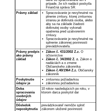
prípade, že ich nadácii poskytla
Finančná správa SR.
Právny základ
Spracovávanie je nevyhnutné na
plnenie zmluvy, ktorej zmluvnou
stranou je dotknutá osoba, alebo
aby sa na základe žiadosti
dotknutej osoby vykonali
opatrenia pred uzatvorením
zmluvy.
Spracovávanie je nevyhnutné na
splnenie zákonnej povinnosti
prevádzkovateľa.
Právny predpis
Zákon č. 431/2002 Z.z.
O
ako právny
účtovníctve
základ
Zákon č. 34/2002 Z. z.
Zákon o
nadáciách a o zmene
Občianskeho zákonníka
Zákon č.40/1964 Z.z.
Občiansky
zákonník
Poskytnutie
zmluvnou požiadavkou
údajov je
zákonnou požiadavkou
Doba
10 rokov nasledujúcich po roku, v
spracovania
ktorom darca poskytol dar
osobných
údajov
Dôsledok
prevádzkovateľ nemôže splniť
neposkytnutia
zákonom uložené povinnosti