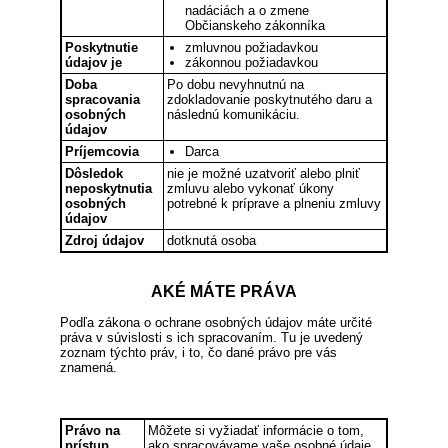
nadáciách a o zmene
Občianskeho zákonníka
Poskytnutie
zmluvnou požiadavkou
údajov je
zákonnou požiadavkou
Doba
Po dobu nevyhnutnú na
spracovania
zdokladovanie poskytnutého daru a
osobných
následnú komunikáciu.
údajov
Príjemcovia
Darca
Dôsledok
nie je možné uzatvoriť alebo plniť
neposkytnutia
zmluvu alebo vykonať úkony
osobných
potrebné k príprave a plneniu zmluvy
údajov
Zdroj údajov
dotknutá osoba
AKÉ MÁTE PRÁVA
Podľa zákona o ochrane osobných údajov máte určité
práva v súvislosti s ich spracovaním. Tu je uvedený
zoznam týchto práv, i to, čo dané právo pre vás
znamená.
Právo na
Môžete si vyžiadať informácie o tom,
prístup
ako spracovávame vaše osobné údaje,