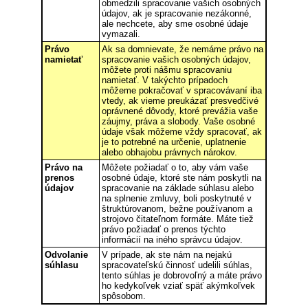
obmedzili spracovanie vašich osobných
údajov, ak je spracovanie nezákonné,
ale nechcete, aby sme osobné údaje
vymazali.
Právo
Ak sa domnievate, že nemáme právo na
namietať
spracovanie vašich osobných údajov,
môžete proti nášmu spracovaniu
namietať. V takýchto prípadoch
môžeme pokračovať v spracovávaní iba
vtedy, ak vieme preukázať presvedčivé
oprávnené dôvody, ktoré prevážia vaše
záujmy, práva a slobody. Vaše osobné
údaje však môžeme vždy spracovať, ak
je to potrebné na určenie, uplatnenie
alebo obhajobu právnych nárokov.
Právo na
Môžete požiadať o to, aby vám vaše
prenos
osobné údaje, ktoré ste nám poskytli na
údajov
spracovanie na základe súhlasu alebo
na splnenie zmluvy, boli poskytnuté v
štruktúrovanom, bežne používanom a
strojovo čitateľnom formáte. Máte tiež
právo požiadať o prenos týchto
informácií na iného správcu údajov.
Odvolanie
V prípade, ak ste nám na nejakú
súhlasu
spracovateľskú činnosť udelili súhlas,
tento súhlas je dobrovoľný a máte právo
ho kedykoľvek vziať späť akýmkoľvek
spôsobom.