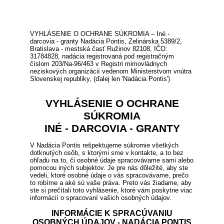
VYHLÁSENIE O OCHRANE SÚKROMIA – Iné -
darcovia - granty Nadácia Pontis, Zelinárska 5389/2,
Bratislava - mestská časť Ružinov 82108, IČO:
31784828, nadácia registrovaná pod registračným
číslom 203/Na-96/463 v Registri mimovládnych
neziskových organizácií vedenom Ministerstvom vnútra
Slovenskej republiky, (ďalej len 'Nadácia Pontis')
VYHLÁSENIE O OCHRANE
SÚKROMIA
INÉ - DARCOVIA - GRANTY
V Nadácia Pontis rešpektujeme súkromie všetkých
dotknutých osôb, s ktorými sme v kontakte, a to bez
ohľadu na to, či osobné údaje spracovávame sami alebo
pomocou iných subjektov. Je pre nás dôležité, aby ste
vedeli, ktoré osobné údaje o vás spracovávame, prečo
to robíme a aké sú vaše práva. Preto vás žiadame, aby
ste si prečítali toto vyhlásenie, ktoré vám poskytne viac
informácií o spracovaní vašich osobných údajov.
INFORMÁCIE K SPRACÚVANIU
OSOBNÝCH ÚDAJOV - NADÁCIA PONTIS