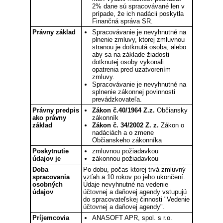
2% dane sú spracovávané len v
prípade, že ich nadácii poskytla
Finančná správa SR.
Právny základ
Spracovávanie je nevyhnutné na
plnenie zmluvy, ktorej zmluvnou
stranou je dotknutá osoba, alebo
aby sa na základe žiadosti
dotknutej osoby vykonali
opatrenia pred uzatvorením
zmluvy.
Spracovávanie je nevyhnutné na
splnenie zákonnej povinnosti
prevádzkovateľa.
Právny predpis
Zákon č.40/1964 Z.z.
Občiansky
ako právny
zákonník
základ
Zákon č. 34/2002 Z. z.
Zákon o
nadáciách a o zmene
Občianskeho zákonníka
Poskytnutie
zmluvnou požiadavkou
údajov je
zákonnou požiadavkou
Doba
Po dobu, počas ktorej trvá zmluvný
spracovania
vzťah a 10 rokov po jeho ukončení.
osobných
Údaje nevyhnutné na vedenie
údajov
účtovnej a daňovej agendy vstupujú
do spracovateľskej činnosti "Vedenie
účtovnej a daňovej agendy".
Príjemcovia
ANASOFT APR, spol. s r.o.