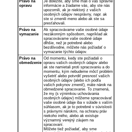
Právo na
Je dôležité, aby sme mali o vás správne
opravu
informácie a žiadame vás, aby ste nás
upozornili, ak je niektorý z vašich
osobných údajov nesprávny, napr. ak
ste si zmenili meno alebo ak ste sa
presťahovali.
Právo na
Ak spracovávame vaše osobné údaje
vymazanie
nezákonným spôsobom, napríklad ak
spracovávame vaše osobné údaje
dlhšie, než je potrebné alebo
bezdôvodne, môžete nás požiadať o
vymazanie týchto údajov.
Právo na
Od momentu, kedy ste požiadali o
obmedzenie
opravu vašich osobných údajov alebo
ak ste namietali proti spracovaniu a do
momentu, kým nebudeme môcť problém
vyšetriť alebo potvrdiť presnosť vašich
osobných údajov (alebo ich podľa
vašich pokynov zmeniť), máte nárok na
obmedzené spracovanie. To znamená,
že my (s výnimkou uchovávania
osobných údajov) môžeme spracovávať
vaše osobné údaje iba v súlade s vaším
súhlasom, ak je to potrebné v súvislosti
s právnymi nárokmi, na ochranu práv
niekoho iného, alebo ak existuje
významný verejný záujem na
spracovaní.
Môžete tiež požiadať, aby sme