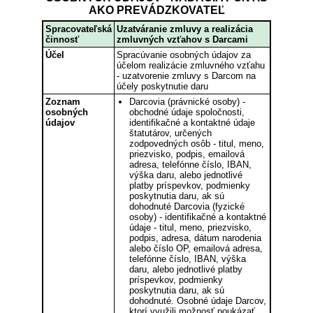
AKO PREVÁDZKOVATEĽ
Spracovateľská
Uzatváranie zmluvy a realizácia
činnosť
zmluvných vzťahov s Darcami
Účel
Spracúvanie osobných údajov za
účelom realizácie zmluvného vzťahu
- uzatvorenie zmluvy s Darcom na
účely poskytnutie daru
Zoznam
Darcovia (právnické osoby) -
osobných
obchodné údaje spoločnosti,
údajov
identifikačné a kontaktné údaje
štatutárov, určených
zodpovedných osôb - titul, meno,
priezvisko, podpis, emailová
adresa, telefónne číslo, IBAN,
výška daru, alebo jednotlivé
platby príspevkov, podmienky
poskytnutia daru, ak sú
dohodnuté Darcovia (fyzické
osoby) - identifikačné a kontaktné
údaje - titul, meno, priezvisko,
podpis, adresa, dátum narodenia
alebo číslo OP, emailová adresa,
telefónne číslo, IBAN, výška
daru, alebo jednotlivé platby
príspevkov, podmienky
poskytnutia daru, ak sú
dohodnuté. Osobné údaje Darcov,
ktorí využili možnosť poukázať