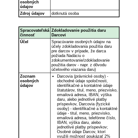
osobných
údajov
Zdroj údajov
dotknutá osoba
Spracovateľská
Zdokladovanie použitia daru
činnosť
Darcovi
Účel
Spracúvanie osobných údajov na
účely zdokladovania použitia daru
pre darcov v prípade, že darca
požiada Nadáciu o
zdokumentovanie/zdokladovanie
použitia darov - napr. z dôvodu
účelového viazania daru)
Zoznam
Darcovia (právnické osoby) -
osobných
obchodné údaje spoločnosti,
údajov
identifikačné a kontaktné údaje
štatutárov, titul, meno, priezvisko,
emailová adresa, IBAN, výška
daru, alebo jednotlivé platby
príspevkov, Darcovia (fyzické
osoby) - identifikačné a kontaktné
údaje - titul, meno, priezvisko,
emailová adresa, telefónne číslo,
IBAN, výška daru, alebo
jednotlivé platby príspevkov;
Osobné údaje Darcov, ktorí
využili možnosť poukázať 2%