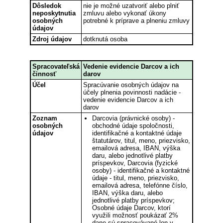
Dôsledok
nie je možné uzatvoriť alebo plniť
neposkytnutia
zmluvu alebo vykonať úkony
osobných
potrebné k príprave a plneniu zmluvy
údajov
Zdroj údajov
dotknutá osoba
Spracovateľská
Vedenie evidencie Darcov a ich
činnosť
darov
Účel
Spracúvanie osobných údajov na
účely plnenia povinnosti nadácie -
vedenie evidencie Darcov a ich
darov
Zoznam
Darcovia (právnické osoby) -
osobných
obchodné údaje spoločnosti,
údajov
identifikačné a kontaktné údaje
štatutárov, titul, meno, priezvisko,
emailová adresa, IBAN, výška
daru, alebo jednotlivé platby
príspevkov, Darcovia (fyzické
osoby) - identifikačné a kontaktné
údaje - titul, meno, priezvisko,
emailová adresa, telefónne číslo,
IBAN, výška daru, alebo
jednotlivé platby príspevkov;
Osobné údaje Darcov, ktorí
využili možnosť poukázať 2%
dane sú spracovávané len v