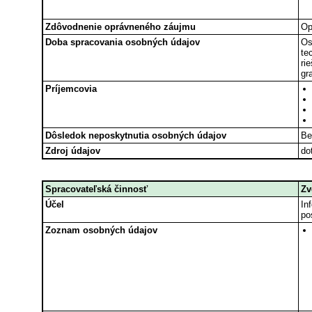
Zdôvodnenie oprávneného záujmu
Op
Doba spracovania osobných údajov
Os
te
ri
gr
Príjemcovia
Dôsledok neposkytnutia osobných údajov
Be
Zdroj údajov
do
Spracovateľská činnosť
Zv
Účel
In
po
Zoznam osobných údajov