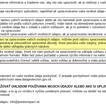
právne informácie a žiadame vás, aby ste nás upozornili, ak je niektorý z va
je nezákonným spôsobom, napríklad ak spracovávame vaše osobné údaje dlh
 opravu vašich osobných údajov alebo ak ste namietali proti spracovaniu a 
 (alebo ich podľa vašich pokynov zmeniť), máte nárok na obmedzené spraco
sobné údaje iba v súlade s vaším súhlasom, ak je to potrebné v súvislosti 
 na spracovaní.
medzili spracovanie vašich osobných údajov, ak je spracovanie nezákonné, 
vo na spracovanie vašich osobných údajov, môžete proti nášmu spracovani
 preukázať presvedčivé oprávnené dôvody, ktoré prevážia vaše záujmy, prá
nie alebo obhajobu právnych nárokov.
e osobné údaje, ktoré ste nám poskytli na spracovanie na základe súhlasu a
eľnom formáte. Máte tiež právo požiadať o prenos týchto informácií na iného
pracovateľskú činnosť udelili súhlas, tento súhlas je dobrovoľný a máte pr
oprávnení im vaše osobné údaje poskytnúť. V prípade pochybností máte práv
edníctvom www.dataprotection.gov.sk.
ŽOVAŤ OHĽADOM POUŽÍVANIA MOJICH ÚDAJOV ALEBO AKO SI UPLA
daje, a to aj vo vzťahu k vyššie uvedeným právam, môžete sa obrátiť na 
everené.
dajov: info@pontisimpact.sk .