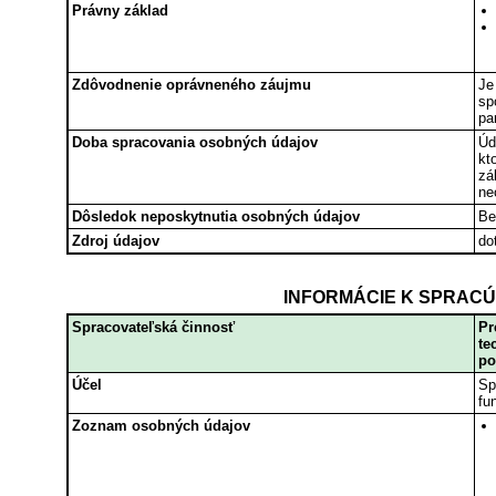
Právny základ
Zdôvodnenie oprávneného záujmu
Je
sp
pa
Doba spracovania osobných údajov
Úd
kt
zá
ne
Dôsledok neposkytnutia osobných údajov
Be
Zdroj údajov
do
INFORMÁCIE K SPRACÚV
Spracovateľská činnosť
Pr
te
po
Účel
Sp
fu
Zoznam osobných údajov