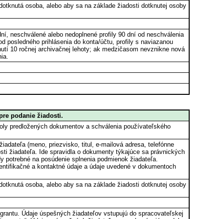
dotknutá osoba, alebo aby sa na základe žiadosti dotknutej osoby
dní, neschválené alebo nedoplnené profily 90 dní od neschválenia
od posledného prihlásenia do konta/účtu, profily s naviazanou
ynutí 10 ročnej archivačnej lehoty; ak medzičasom nevznikne nová
ia.
pre podanie žiadosti.
roly predložených dokumentov a schválenia používateľského
iadateľa (meno, priezvisko, titul, e‑mailová adresa, telefónne
ti žiadateľa. Ide spravidla o dokumenty týkajúce sa právnických
ady potrebné na posúdenie splnenia podmienok žiadateľa.
dentifikačné a kontaktné údaje a údaje uvedené v dokumentoch
dotknutá osoba, alebo aby sa na základe žiadosti dotknutej osoby
 grantu. Údaje úspešných žiadateľov vstupujú do spracovateľskej