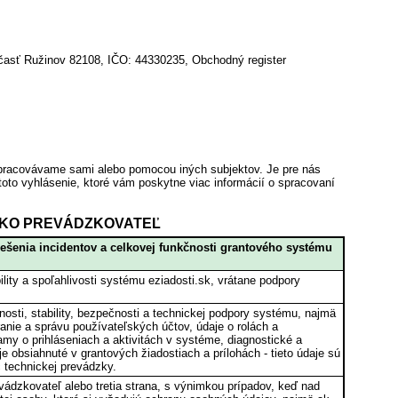
časť Ružinov 82108, IČO: 44330235, Obchodný register
 spracovávame sami alebo pomocou iných subjektov. Je pre nás
 toto vyhlásenie, ktoré vám poskytne viac informácií o spracovaní
 AKO PREVÁDZKOVATEĽ
iešenia incidentov a celkovej funkčnosti grantového systému
lity a spoľahlivosti systému eziadosti.sk, vrátane podpory
ti, stability, bezpečnosti a technickej podpory systému, najmä
ranie a správu používateľských účtov, údaje o rolách a
my o prihláseniach a aktivitách v systéme, diagnostické a
e obsiahnuté v grantových žiadostiach a prílohách - tieto údaje sú
 technickej prevádzky.
ádzkovateľ alebo tretia strana, s výnimkou prípadov, keď nad