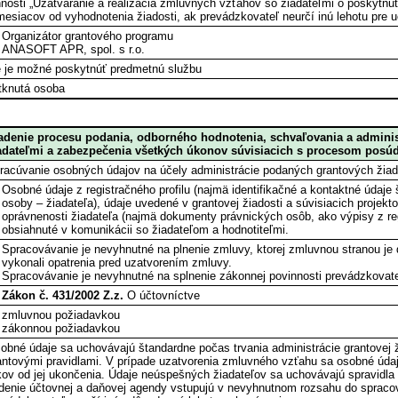
nnosti „Uzatváranie a realizácia zmluvných vzťahov so žiadateľmi o poskytnu
mesiacov od vyhodnotenia žiadosti, ak prevádzkovateľ neurčí inú lehotu pre 
Organizátor grantového programu
ANASOFT APR, spol. s r.o.
e je možné poskytnúť predmetnú službu
tknutá osoba
adenie procesu podania, odborného hodnotenia, schvaľovania a administ
adateľmi a zabezpečenia všetkých úkonov súvisiacich s procesom posúde
racúvanie osobných údajov na účely administrácie podaných grantových žiad
Osobné údaje z registračného profilu (najmä identifikačné a kontaktné údaje 
osoby – žiadateľa), údaje uvedené v grantovej žiadosti a súvisiacich proje
oprávnenosti žiadateľa (najmä dokumenty právnických osôb, ako výpisy z regi
obsiahnuté v komunikácii so žiadateľom a hodnotiteľmi.
Spracovávanie je nevyhnutné na plnenie zmluvy, ktorej zmluvnou stranou je 
vykonali opatrenia pred uzatvorením zmluvy.
Spracovávanie je nevyhnutné na splnenie zákonnej povinnosti prevádzkovate
Zákon č. 431/2002 Z.z.
O účtovníctve
zmluvnou požiadavkou
zákonnou požiadavkou
obné údaje sa uchovávajú štandardne počas trvania administrácie grantovej 
antovými pravidlami. V prípade uzatvorenia zmluvného vzťahu sa osobné údaj
kov od jej ukončenia. Údaje neúspešných žiadateľov sa uchovávajú spravidla
denie účtovnej a daňovej agendy vstupujú v nevyhnutnom rozsahu do spracova