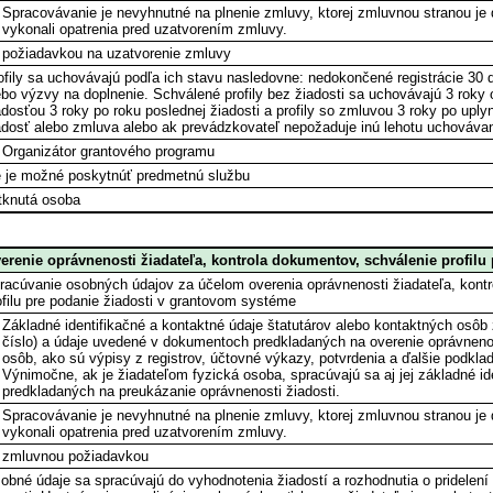
Spracovávanie je nevyhnutné na plnenie zmluvy, ktorej zmluvnou stranou je 
vykonali opatrenia pred uzatvorením zmluvy.
požiadavkou na uzatvorenie zmluvy
ofily sa uchovávajú podľa ich stavu nasledovne: nedokončené registrácie 30 
ebo výzvy na doplnenie. Schválené profily bez žiadosti sa uchovávajú 3 roky 
adosťou 3 roky po roku poslednej žiadosti a profily so zmluvou 3 roky po upl
adosť alebo zmluva alebo ak prevádzkovateľ nepožaduje inú lehotu uchovávan
Organizátor grantového programu
e je možné poskytnúť predmetnú službu
tknutá osoba
erenie oprávnenosti žiadateľa, kontrola dokumentov, schválenie profilu 
racúvanie osobných údajov za účelom overenia oprávnenosti žiadateľa, kont
ofilu pre podanie žiadosti v grantovom systéme
Základné identifikačné a kontaktné údaje štatutárov alebo kontaktných osôb ž
číslo) a údaje uvedené v dokumentoch predkladaných na overenie oprávnenos
osôb, ako sú výpisy z registrov, účtovné výkazy, potvrdenia a ďalšie podkl
Výnimočne, ak je žiadateľom fyzická osoba, spracúvajú sa aj jej základné i
predkladaných na preukázanie oprávnenosti žiadosti.
Spracovávanie je nevyhnutné na plnenie zmluvy, ktorej zmluvnou stranou je 
vykonali opatrenia pred uzatvorením zmluvy.
zmluvnou požiadavkou
obné údaje sa spracúvajú do vyhodnotenia žiadostí a rozhodnutia o pridelení