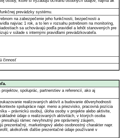
ej osoby, ktoré si vyžadujú ochranu osobných údajov, najmä ak
 funkčnej prevádzky systému.
rebnom na zabezpečenie jeho funkčnosti, bezpečnosti a
dla najviac 1 rok, a to len v rozsahu potrebnom na monitoring,
iadostiach sa uchovávajú podľa pravidiel a lehôt stanovených pre
zujú v súlade s internými pravidlami prevádzkovateľa.
ú činnosť
eľa.
rojektov, spoluprác, partnerstiev a referencií, ako aj
eukazovanie realizovaných aktivít a budovanie dôveryhodnosti
v kontexte spolupráce napr. meno a priezvisko, pracovná pozícia
níka – právnickú osobu), úloha osoby v projekte alebo aktivite,
, základné údaje o realizovaných aktivitách, v ktorých osoba
oré presahujú rámec nevyhnutný pre oprávnený záujem,
jú prezentačný, marketingový alebo osobnostný charakter napr.
rofil, akékoľvek ďalšie prezentačné údaje používané v