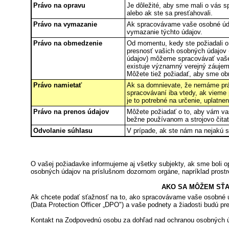
Právo na opravu
Je dôležité, aby sme mali o vás s
alebo ak ste sa presťahovali.
Právo na vymazanie
Ak spracovávame vaše osobné úda
vymazanie týchto údajov.
Právo na obmedzenie
Od momentu, kedy ste požiadali o
presnosť vašich osobných údajov
údajov) môžeme spracovávať vaše o
existuje významný verejný záujem
Môžete tiež požiadať, aby sme ob
Právo namietať
Ak sa domnievate, že nemáme prá
spracovávaní iba vtedy, ak vieme
je to potrebné na určenie, uplatne
Právo na prenos údajov
Môžete požiadať o to, aby vám vaš
bežne používanom a strojovo čitat
Odvolanie súhlasu
V prípade, ak ste nám na nejakú s
O vašej požiadavke informujeme aj všetky subjekty, ak sme boli 
osobných údajov na príslušnom dozornom orgáne, napríklad prostr
AKO SA MÔŽEM SŤA
Ak chcete podať sťažnosť na to, ako spracovávame vaše osobné ú
(Data Protection Officer „DPO") a vaše podnety a žiadosti budú pr
Kontakt na Zodpovednú osobu za dohľad nad ochranou osobných ú