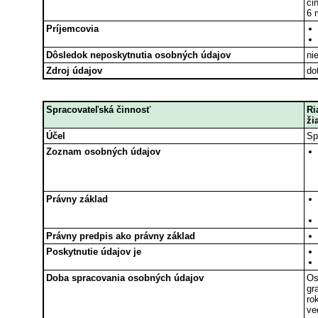
či
6 
Príjemcovia
Dôsledok neposkytnutia osobných údajov
ni
Zdroj údajov
do
Spracovateľská činnosť
Ri
ži
Účel
Sp
Zoznam osobných údajov
Právny základ
Právny predpis ako právny základ
Poskytnutie údajov je
Doba spracovania osobných údajov
Os
gr
ro
ve