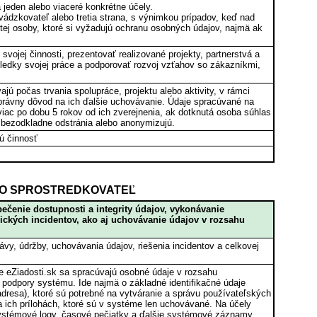
jeden alebo viaceré konkrétne účely.
ádzkovateľ alebo tretia strana, s výnimkou prípadov, keď nad
ej osoby, ktoré si vyžadujú ochranu osobných údajov, najmä ak
ojej činnosti, prezentovať realizované projekty, partnerstvá a
sledky svojej práce a podporovať rozvoj vzťahov so zákazníkmi,
 počas trvania spolupráce, projektu alebo aktivity, v rámci
ný právny dôvod na ich ďalšie uchovávanie. Údaje spracúvané na
iac po dobu 5 rokov od ich zverejnenia, ak dotknutá osoba súhlas
e bezodkladne odstránia alebo anonymizujú.
ú činnosť
 AKO SPROSTREDKOVATEĽ
ečenie dostupnosti a integrity údajov, vykonávanie
nických incidentov, ako aj uchovávanie údajov v rozsahu
y, údržby, uchovávania údajov, riešenia incidentov a celkovej
 eZiadosti.sk sa spracúvajú osobné údaje v rozsahu
j podpory systému. Ide najmä o základné identifikačné údaje
, adresa), ktoré sú potrebné na vytváranie a správu používateľských
 ich prílohách, ktoré sú v systéme len uchovávané. Na účely
systémové logy, časové pečiatky a ďalšie systémové záznamy,