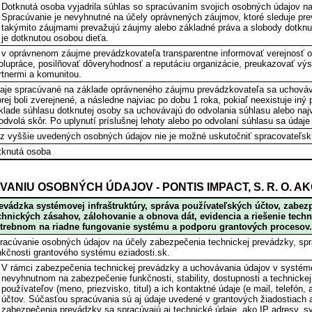
Dotknutá osoba vyjadrila súhlas so spracúvaním svojich osobných údajov na 
Spracúvanie je nevyhnutné na účely oprávnených záujmov, ktoré sleduje prev
takýmito záujmami prevažujú záujmy alebo základné práva a slobody dotknut
je dotknutou osobou dieťa.
 v oprávnenom záujme prevádzkovateľa transparentne informovať verejnosť o sv
olupráce, posilňovať dôveryhodnosť a reputáciu organizácie, preukazovať vý
rtnermi a komunitou.
aje spracúvané na základe oprávneného záujmu prevádzkovateľa sa uchovávajú
orej boli zverejnené, a následne najviac po dobu 1 roka, pokiaľ neexistuje i
klade súhlasu dotknutej osoby sa uchovávajú do odvolania súhlasu alebo najv
odvolá skôr. Po uplynutí príslušnej lehoty alebo po odvolaní súhlasu sa údaj
z vyššie uvedených osobných údajov nie je možné uskutočniť spracovateľsk
tknutá osoba
ANIU OSOBNÝCH ÚDAJOV - PONTIS IMPACT, S. R. O.
evádzka systémovej infraštruktúry, správa používateľských účtov, zabezp
chnických zásahov, zálohovanie a obnova dát, evidencia a riešenie tech
trebnom na riadne fungovanie systému a podporu grantových procesov.
racúvanie osobných údajov na účely zabezpečenia technickej prevádzky, správ
nkčnosti grantového systému eziadosti.sk.
V rámci zabezpečenia technickej prevádzky a uchovávania údajov v systéme
nevyhnutnom na zabezpečenie funkčnosti, stability, dostupnosti a technicke
používateľov (meno, priezvisko, titul) a ich kontaktné údaje (e mail, telefón
účtov. Súčasťou spracúvania sú aj údaje uvedené v grantových žiadostiach a
zabezpečenia prevádzky sa spracúvajú aj technické údaje, ako IP adresy, 