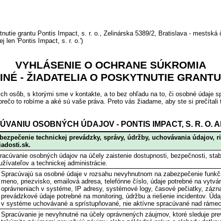
 grantu Pontis Impact, s. r. o., Zelinárska 5389/2, Bratislava - mestská 
 len 'Pontis Impact, s. r. o.')
VYHLÁSENIE O OCHRANE SÚKROMIA
INÉ - ŽIADATELIA O POSKYTNUTIE GRANTU
ých osôb, s ktorými sme v kontakte, a to bez ohľadu na to, či osobné údaje
prečo to robíme a aké sú vaše práva. Preto vás žiadame, aby ste si prečítali
ÚVANIU OSOBNÝCH ÚDAJOV - PONTIS IMPACT, S. R. O.
bezpečenie technickej prevádzky, správy, údržby, uchovávania údajov, r
iadosti.sk.
racúvanie osobných údajov na účely zaistenie dostupnosti, bezpečnosti, stabi
užívateľov a technickej administrácie.
Spracúvajú sa osobné údaje v rozsahu nevyhnutnom na zabezpečenie funkčnos
meno, priezvisko, emailová adresa, telefónne číslo, údaje potrebné na vytvá
oprávneniach v systéme, IP adresy, systémové logy, časové pečiatky, zázna
prevádzkové údaje potrebné na monitoring, údržbu a riešenie incidentov. Údaj
v systéme uchovávané a sprístupňované, nie aktívne spracúvané nad rámec
Spracúvanie je nevyhnutné na účely oprávnených záujmov, ktoré sleduje prev