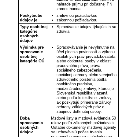
náhrade príjmu pri dočasnej PN
zamestnanca
Poskytnutie
zmluvnou požiadavkou
údajov je
zákonnou požiadavkou
Typy osobitnej
Spracúvanie údajov týkajúcich sa
kategórie
zdravia
osobných
údajov
Výnimka pre
Spracovávanie je nevyhnutné na
spracovanie
účel plnenia povinností a výkonu
osobitnej
osobitných práv prevádzkovateľa
kategórie OÚ
alebo dotknutej osoby v oblasti
pracovného práva, práva
sociálneho zabezpečenia,
sociálnej ochrany alebo verejného
zdravotného poistenia podľa
osobitného predpisu,
medzinárodnej zmluvy, ktorou je
Slovenská republika viazaná,
alebo podľa kolektívnej zmluvy,
ak poskytujú primerané záruky
ochrany základných práv a
záujmov dotknutej osoby.
Doba
Mzdové listy a mzdová evidencia 50
spracovania
rokov podľa zákonných požiadaviek.
osobných
Ostatné dokumenty mzdovej agendy
údajov
sa uchovávajú počas trvania
pracovného pomeru a následne po