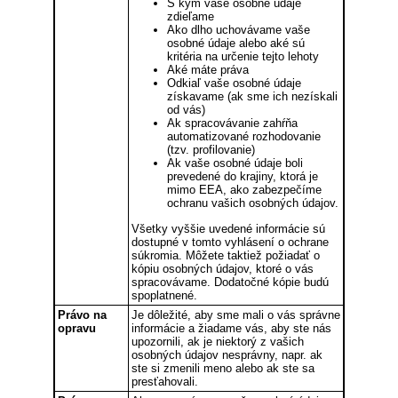
S kým vaše osobné údaje
zdieľame
Ako dlho uchovávame vaše
osobné údaje alebo aké sú
kritéria na určenie tejto lehoty
Aké máte práva
Odkiaľ vaše osobné údaje
získavame (ak sme ich nezískali
od vás)
Ak spracovávanie zahŕňa
automatizované rozhodovanie
(tzv. profilovanie)
Ak vaše osobné údaje boli
prevedené do krajiny, ktorá je
mimo EEA, ako zabezpečíme
ochranu vašich osobných údajov.
Všetky vyššie uvedené informácie sú
dostupné v tomto vyhlásení o ochrane
súkromia. Môžete taktiež požiadať o
kópiu osobných údajov, ktoré o vás
spracovávame. Dodatočné kópie budú
spoplatnené.
Právo na
Je dôležité, aby sme mali o vás správne
opravu
informácie a žiadame vás, aby ste nás
upozornili, ak je niektorý z vašich
osobných údajov nesprávny, napr. ak
ste si zmenili meno alebo ak ste sa
presťahovali.