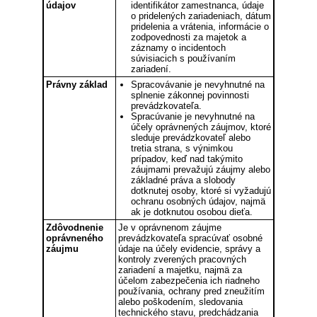
údajov
identifikátor zamestnanca, údaje
o pridelených zariadeniach, dátum
pridelenia a vrátenia, informácie o
zodpovednosti za majetok a
záznamy o incidentoch
súvisiacich s používaním
zariadení.
Právny základ
Spracovávanie je nevyhnutné na
splnenie zákonnej povinnosti
prevádzkovateľa.
Spracúvanie je nevyhnutné na
účely oprávnených záujmov, ktoré
sleduje prevádzkovateľ alebo
tretia strana, s výnimkou
prípadov, keď nad takýmito
záujmami prevažujú záujmy alebo
základné práva a slobody
dotknutej osoby, ktoré si vyžadujú
ochranu osobných údajov, najmä
ak je dotknutou osobou dieťa.
Zdôvodnenie
Je v oprávnenom záujme
oprávneného
prevádzkovateľa spracúvať osobné
záujmu
údaje na účely evidencie, správy a
kontroly zverených pracovných
zariadení a majetku, najmä za
účelom zabezpečenia ich riadneho
používania, ochrany pred zneužitím
alebo poškodením, sledovania
technického stavu, predchádzania