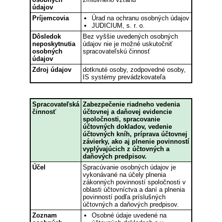
údajov
Príjemcovia
Úrad na ochranu osobných údajov
JUDICIUM, s. r. o.
Dôsledok
Bez vyššie uvedených osobných
neposkytnutia
údajov nie je možné uskutočniť
osobných
spracovateľskú činnosť
údajov
Zdroj údajov
dotknuté osoby, zodpovedné osoby,
IS systémy prevádzkovateľa
Spracovateľská
Zabezpečenie riadneho vedenia
činnosť
účtovnej a daňovej evidencie
spoločnosti, spracovanie
účtovných dokladov, vedenie
účtovných kníh, príprava účtovnej
závierky, ako aj plnenie povinností
vyplývajúcich z účtovných a
daňových predpisov.
Účel
Spracúvanie osobných údajov je
vykonávané na účely plnenia
zákonných povinností spoločnosti v
oblasti účtovníctva a daní a plnenia
povinností podľa príslušných
účtovných a daňových predpisov.
Zoznam
Osobné údaje uvedené na