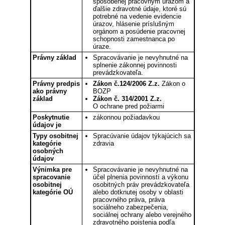
spôsobenej pracovným úrazom a
ďalšie zdravotné údaje, ktoré sú
potrebné na vedenie evidencie
úrazov, hlásenie príslušným
orgánom a posúdenie pracovnej
schopnosti zamestnanca po
úraze.
Právny základ
Spracovávanie je nevyhnutné na
splnenie zákonnej povinnosti
prevádzkovateľa.
Právny predpis
Zákon č.124/2006 Z.z.
Zákon o
ako právny
BOZP
základ
Zákon č. 314/2001 Z.z.
O ochrane pred požiarmi
Poskytnutie
zákonnou požiadavkou
údajov je
Typy osobitnej
Spracúvanie údajov týkajúcich sa
kategórie
zdravia
osobných
údajov
Výnimka pre
Spracovávanie je nevyhnutné na
spracovanie
účel plnenia povinností a výkonu
osobitnej
osobitných práv prevádzkovateľa
kategórie OÚ
alebo dotknutej osoby v oblasti
pracovného práva, práva
sociálneho zabezpečenia,
sociálnej ochrany alebo verejného
zdravotného poistenia podľa