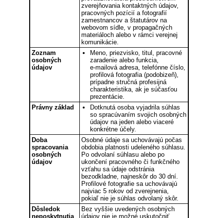
zverejňovania kontaktných údajov,
pracovných pozícií a fotografií
zamestnancov a štatutárov na
webovom sídle, v propagačných
materiáloch alebo v rámci verejnej
komunikácie.
Zoznam
Meno, priezvisko, titul, pracovné
osobných
zaradenie alebo funkcia,
údajov
e‑mailová adresa, telefónne číslo,
profilová fotografia (podobizeň),
prípadne stručná profesijná
charakteristika, ak je súčasťou
prezentácie.
Právny základ
Dotknutá osoba vyjadrila súhlas
so spracúvaním svojich osobných
údajov na jeden alebo viaceré
konkrétne účely.
Doba
Osobné údaje sa uchovávajú počas
spracovania
obdobia platnosti udeleného súhlasu.
osobných
Po odvolaní súhlasu alebo po
údajov
ukončení pracovného či funkčného
vzťahu sa údaje odstránia
bezodkladne, najneskôr do 30 dní.
Profilové fotografie sa uchovávajú
najviac 5 rokov od zverejnenia,
pokiaľ nie je súhlas odvolaný skôr.
Dôsledok
Bez vyššie uvedených osobných
neposkytnutia
údajov nie je možné uskutočniť