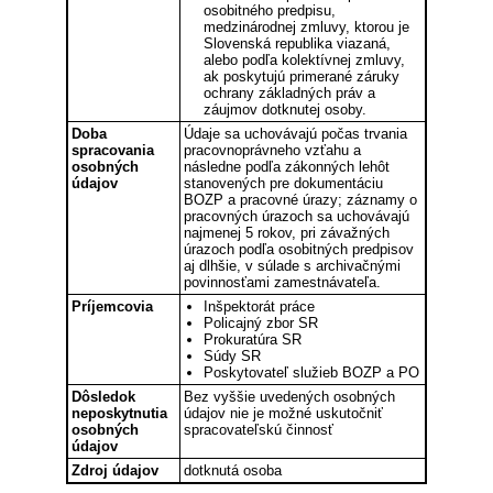
osobitného predpisu,
medzinárodnej zmluvy, ktorou je
Slovenská republika viazaná,
alebo podľa kolektívnej zmluvy,
ak poskytujú primerané záruky
ochrany základných práv a
záujmov dotknutej osoby.
Doba
Údaje sa uchovávajú počas trvania
spracovania
pracovnoprávneho vzťahu a
osobných
následne podľa zákonných lehôt
údajov
stanovených pre dokumentáciu
BOZP a pracovné úrazy; záznamy o
pracovných úrazoch sa uchovávajú
najmenej 5 rokov, pri závažných
úrazoch podľa osobitných predpisov
aj dlhšie, v súlade s archivačnými
povinnosťami zamestnávateľa.
Príjemcovia
Inšpektorát práce
Policajný zbor SR
Prokuratúra SR
Súdy SR
Poskytovateľ služieb BOZP a PO
Dôsledok
Bez vyššie uvedených osobných
neposkytnutia
údajov nie je možné uskutočniť
osobných
spracovateľskú činnosť
údajov
Zdroj údajov
dotknutá osoba