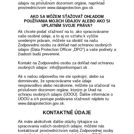
údajov na príslušnom dozornom orgáne, napríklad
prostredníctvom www.dataprotection.gov.sk.
AKO SA MÔŽEM SŤAŽOVAŤ OHĽADOM
POUŽÍVANIA MOJICH ÚDAJOV ALEBO AKO SI
UPLATNÍM SVOJE PRÁVA?
Ak chcete podať sťažnosť na to, ako spracovávame
vaše osobné údaje, a to aj vo vzťahu k vyššie
uvedeným právam, môžete sa obrátiť na našu
Zodpovednú osobu za dohľad nad ochranou osobných
údajov (Data Protection Officer „DPO") a vaše podnety a
žiadosti budú preverené.
Kontakt na Zodpovednú osobu za dohľad nad ochranou
osobných údajov: info@pontisimpact.sk .
Ak s našou odpoveďou nie ste spokojní, alebo sa
domnievate, že spracovávame vaše údaje
nespravodlivo alebo nezákonne, môžete sa sťažovať na
príslušnom dozornom orgáne, ktorým je Úrad na
ochranu osobných údajov (ÚOOÚ). Ďalšie informácie o
ÚOOÚ a ich postupe podávania sťažností nájdete tu:
www.dataprotection.gov.sk.
KONTAKTNÉ ÚDAJE
Ak máte akékoľvek ďalšie otázky týkajúce sa
spracovania vašich osobných údajov, môžete nás
kontaktovať prostredníctvom našej Zodpovednej osoby