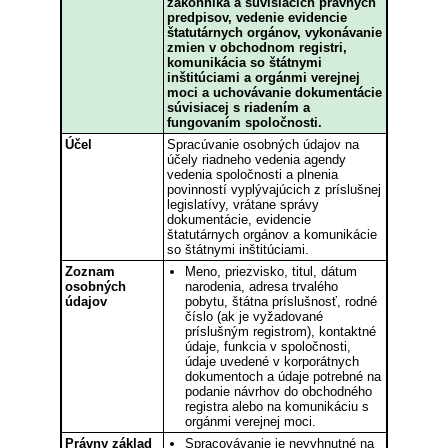
zákonníka a súvisiacich právnych
predpisov, vedenie evidencie
štatutárnych orgánov, vykonávanie
zmien v obchodnom registri,
komunikácia so štátnymi
inštitúciami a orgánmi verejnej
moci a uchovávanie dokumentácie
súvisiacej s riadením a
fungovaním spoločnosti.
Účel
Spracúvanie osobných údajov na
účely riadneho vedenia agendy
vedenia spoločnosti a plnenia
povinností vyplývajúcich z príslušnej
legislatívy, vrátane správy
dokumentácie, evidencie
štatutárnych orgánov a komunikácie
so štátnymi inštitúciami.
Zoznam
Meno, priezvisko, titul, dátum
osobných
narodenia, adresa trvalého
údajov
pobytu, štátna príslušnosť, rodné
číslo (ak je vyžadované
príslušným registrom), kontaktné
údaje, funkcia v spoločnosti,
údaje uvedené v korporátnych
dokumentoch a údaje potrebné na
podanie návrhov do obchodného
registra alebo na komunikáciu s
orgánmi verejnej moci.
Právny základ
Spracovávanie je nevyhnutné na