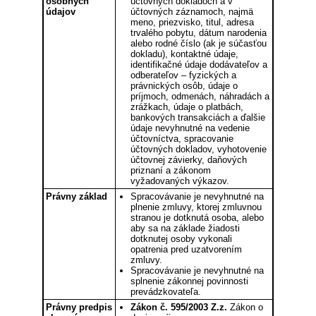
osobných
účtovných dokladoch a v
údajov
účtovných záznamoch, najmä
meno, priezvisko, titul, adresa
trvalého pobytu, dátum narodenia
alebo rodné číslo (ak je súčasťou
dokladu), kontaktné údaje,
identifikačné údaje dodávateľov a
odberateľov – fyzických a
právnických osôb, údaje o
príjmoch, odmenách, náhradách a
zrážkach, údaje o platbách,
bankových transakciách a ďalšie
údaje nevyhnutné na vedenie
účtovníctva, spracovanie
účtovných dokladov, vyhotovenie
účtovnej závierky, daňových
priznaní a zákonom
vyžadovaných výkazov.
Právny základ
Spracovávanie je nevyhnutné na
plnenie zmluvy, ktorej zmluvnou
stranou je dotknutá osoba, alebo
aby sa na základe žiadosti
dotknutej osoby vykonali
opatrenia pred uzatvorením
zmluvy.
Spracovávanie je nevyhnutné na
splnenie zákonnej povinnosti
prevádzkovateľa.
Právny predpis
Zákon č. 595/2003 Z.z.
Zákon o