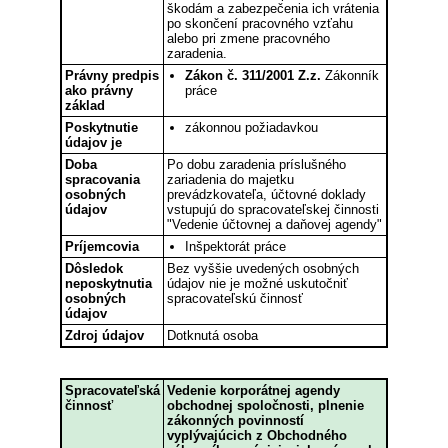
škodám a zabezpečenia ich vrátenia
po skončení pracovného vzťahu
alebo pri zmene pracovného
zaradenia.
Právny predpis
Zákon č. 311/2001 Z.z.
Zákonník
ako právny
práce
základ
Poskytnutie
zákonnou požiadavkou
údajov je
Doba
Po dobu zaradenia príslušného
spracovania
zariadenia do majetku
osobných
prevádzkovateľa, účtovné doklady
údajov
vstupujú do spracovateľskej činnosti
"Vedenie účtovnej a daňovej agendy"
Príjemcovia
Inšpektorát práce
Dôsledok
Bez vyššie uvedených osobných
neposkytnutia
údajov nie je možné uskutočniť
osobných
spracovateľskú činnosť
údajov
Zdroj údajov
Dotknutá osoba
Spracovateľská
Vedenie korporátnej agendy
činnosť
obchodnej spoločnosti, plnenie
zákonných povinností
vyplývajúcich z Obchodného