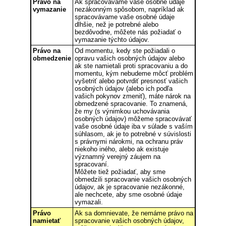
Právo na
Ak spracovávame vaše osobné údaje
vymazanie
nezákonným spôsobom, napríklad ak
spracovávame vaše osobné údaje
dlhšie, než je potrebné alebo
bezdôvodne, môžete nás požiadať o
vymazanie týchto údajov.
Právo na
Od momentu, kedy ste požiadali o
obmedzenie
opravu vašich osobných údajov alebo
ak ste namietali proti spracovaniu a do
momentu, kým nebudeme môcť problém
vyšetriť alebo potvrdiť presnosť vašich
osobných údajov (alebo ich podľa
vašich pokynov zmeniť), máte nárok na
obmedzené spracovanie. To znamená,
že my (s výnimkou uchovávania
osobných údajov) môžeme spracovávať
vaše osobné údaje iba v súlade s vaším
súhlasom, ak je to potrebné v súvislosti
s právnymi nárokmi, na ochranu práv
niekoho iného, alebo ak existuje
významný verejný záujem na
spracovaní.
Môžete tiež požiadať, aby sme
obmedzili spracovanie vašich osobných
údajov, ak je spracovanie nezákonné,
ale nechcete, aby sme osobné údaje
vymazali.
Právo
Ak sa domnievate, že nemáme právo na
namietať
spracovanie vašich osobných údajov,