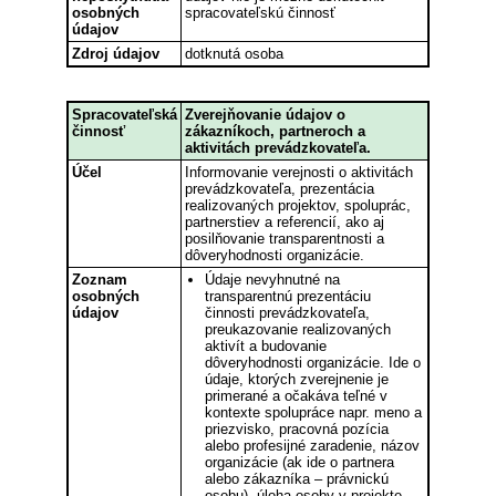
osobných
spracovateľskú činnosť
údajov
Zdroj údajov
dotknutá osoba
Spracovateľská
Zverejňovanie údajov o
činnosť
zákazníkoch, partneroch a
aktivitách prevádzkovateľa.
Účel
Informovanie verejnosti o aktivitách
prevádzkovateľa, prezentácia
realizovaných projektov, spoluprác,
partnerstiev a referencií, ako aj
posilňovanie transparentnosti a
dôveryhodnosti organizácie.
Zoznam
Údaje nevyhnutné na
osobných
transparentnú prezentáciu
údajov
činnosti prevádzkovateľa,
preukazovanie realizovaných
aktivít a budovanie
dôveryhodnosti organizácie. Ide o
údaje, ktorých zverejnenie je
primerané a očakáva teľné v
kontexte spolupráce napr. meno a
priezvisko, pracovná pozícia
alebo profesijné zaradenie, názov
organizácie (ak ide o partnera
alebo zákazníka – právnickú
osobu), úloha osoby v projekte