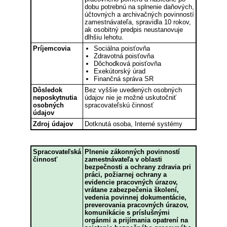
dobu potrebnú na splnenie daňových,
účtovných a archivačných povinností
zamestnávateľa, spravidla 10 rokov,
ak osobitný predpis neustanovuje
dlhšiu lehotu.
Príjemcovia
Sociálna poisťovňa
Zdravotná poisťovňa
Dôchodková poisťovňa
Exekútorský úrad
Finančná správa SR
Dôsledok
Bez vyššie uvedených osobných
neposkytnutia
údajov nie je možné uskutočniť
osobných
spracovateľskú činnosť
údajov
Zdroj údajov
Dotknutá osoba, Interné systémy
Spracovateľská
Plnenie zákonných povinností
činnosť
zamestnávateľa v oblasti
bezpečnosti a ochrany zdravia pri
práci, požiarnej ochrany a
evidencie pracovných úrazov,
vrátane zabezpečenia školení,
vedenia povinnej dokumentácie,
preverovania pracovných úrazov,
komunikácie s príslušnými
orgánmi a prijímania opatrení na