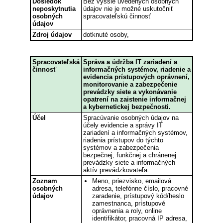
Dôsledok
Bez vyššie uvedených osobných
neposkytnutia
údajov nie je možné uskutočniť
osobných
spracovateľskú činnosť
údajov
Zdroj údajov
dotknuté osoby,
Spracovateľská
Správa a údržba IT zariadení a
činnosť
informačných systémov, riadenie a
evidencia prístupových oprávnení,
monitorovanie a zabezpečenie
prevádzky siete a vykonávanie
opatrení na zaistenie informačnej
a kybernetickej bezpečnosti.
Účel
Spracúvanie osobných údajov na
účely evidencie a správy IT
zariadení a informačných systémov,
riadenia prístupov do týchto
systémov a zabezpečenia
bezpečnej, funkčnej a chránenej
prevádzky siete a informačných
aktív prevádzkovateľa.
Zoznam
Meno, priezvisko, emailová
osobných
adresa, telefónne číslo, pracovné
údajov
zaradenie, prístupový kód/heslo
zamestnanca, prístupové
oprávnenia a roly, online
identifikátor, pracovná IP adresa,