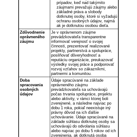
prípadov, keď nad takýmito
záujmami prevažujú záujmy alebo
základné práva a slobody
dotknutej osoby, ktoré si vyžadujú
ochranu osobných údajov, najmä
ak je dotknutou osobou dieťa.
Zdôvodnenie
Je v oprávnenom záujme
oprávneného
prevádzkovateľa transparentne
záujmu
informovať verejnosť o svojej
činnosti, prezentovať realizované
projekty, partnerstvá a spolupráce,
posilňovať dôveryhodnosť a
reputáciu organizácie, preukazovať
výsledky svojej práce a podporovať
rozvoj vzťahov so zákazníkmi,
partnermi a komunitou.
Doba
Údaje spracúvané na základe
spracovania
oprávneného záujmu
osobných
prevádzkovateľa sa uchovávajú
údajov
počas trvania spolupráce, projektu
alebo aktivity, v rámci ktorej boli
zverejnené, a následne najviac po
dobu 1 roka, pokiaľ neexistuje iný
právny dôvod na ich ďalšie
uchovávanie. Údaje spracúvané na
základe súhlasu dotknutej osoby sa
uchovávajú do odvolania súhlasu
alebo najviac po dobu 5 rokov od ich
zverejnenia, ak dotknutá osoba