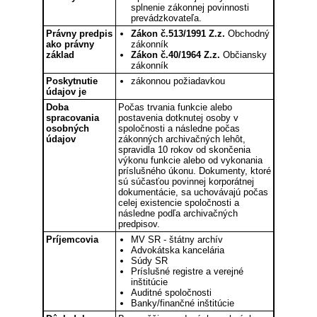
splnenie zákonnej povinnosti
prevádzkovateľa.
Právny predpis
Zákon č.513/1991 Z.z.
Obchodný
ako právny
zákonník
základ
Zákon č.40/1964 Z.z.
Občiansky
zákonník
Poskytnutie
zákonnou požiadavkou
údajov je
Doba
Počas trvania funkcie alebo
spracovania
postavenia dotknutej osoby v
osobných
spoločnosti a následne počas
údajov
zákonných archivačných lehôt,
spravidla 10 rokov od skončenia
výkonu funkcie alebo od vykonania
príslušného úkonu. Dokumenty, ktoré
sú súčasťou povinnej korporátnej
dokumentácie, sa uchovávajú počas
celej existencie spoločnosti a
následne podľa archivačných
predpisov.
Príjemcovia
MV SR - štátny archív
Advokátska kancelária
Súdy SR
Príslušné registre a verejné
inštitúcie
Auditné spoločnosti
Banky/finančné inštitúcie