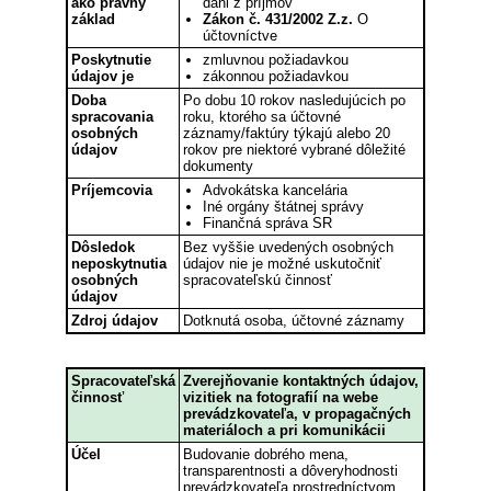
ako právny
dani z príjmov
základ
Zákon č. 431/2002 Z.z.
O
účtovníctve
Poskytnutie
zmluvnou požiadavkou
údajov je
zákonnou požiadavkou
Doba
Po dobu 10 rokov nasledujúcich po
spracovania
roku, ktorého sa účtovné
osobných
záznamy/faktúry týkajú alebo 20
údajov
rokov pre niektoré vybrané dôležité
dokumenty
Príjemcovia
Advokátska kancelária
Iné orgány štátnej správy
Finančná správa SR
Dôsledok
Bez vyššie uvedených osobných
neposkytnutia
údajov nie je možné uskutočniť
osobných
spracovateľskú činnosť
údajov
Zdroj údajov
Dotknutá osoba, účtovné záznamy
Spracovateľská
Zverejňovanie kontaktných údajov,
činnosť
vizitiek na fotografií na webe
prevádzkovateľa, v propagačných
materiáloch a pri komunikácii
Účel
Budovanie dobrého mena,
transparentnosti a dôveryhodnosti
prevádzkovateľa prostredníctvom