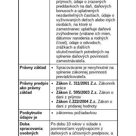
príjmoch, údaje o zrazených
preddavkoch na daň, daňových
bonusoch a uplatnených
nezdaniteľných častiach, údaje o
vyživovaných deťoch alebo iných
osobách, na ktoré si
zamestnanec uplatňuje daňové
zvýhodnenie (vrátane ich mien,
dátumov narodenia a rodných
čísiel), údaje o odvodoch,
zrážkach a ďalších
skutočnostiach potrebných na
splnenie daňových povinností
zamestnávateľa.
Právny základ
Spracovávanie je nevyhnutné na
splnenie zákonnej povinnosti
prevádzkovateľa.
Právny predpis
Zákon č. 311/2001 Z.z.
Zákonník
ako právny
práce
základ
Zákon č. 595/2003 Z.z.
Zákon o
dani z príjmov
Zákon č.222/2004 Z.z.
Zákon o
dani z pridanej hodnoty
Poskytnutie
zákonnou požiadavkou
údajov je
Doba
Po dobu 10 rokov v súlade s
spracovania
povinnosťami vyplývajúcimi z
osobných
daňových a účtovných predpisov, a