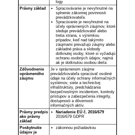
logy
Právny základ
Spracovávanie je nevyhnutné na
splnenie zákonnej povinnosti
prevádzkovateľa.
Spracúvanie je nevyhnutné na
účely oprávnených záujmov, ktoré
sleduje prevádzkovateľ alebo
tretia strana, s výnimkou
prípadov, keď nad takýmito
záujmami prevažujú záujmy alebo
základné práva a slobody
dotknutej osoby, ktoré si vyžadujú
ochranu osobných údajov, najmä
ak je dotknutou osobou dieťa.
Zdôvodnenie
Je v oprávnenom záujme
oprávneného
prevádzkovateľa spracúvať osobné
záujmu
údaje na účely ochrany informačných
systémov, siete a technickej
infraštruktúry, predchádzania
bezpečnostným incidentom, kontroly
prístupov a zabezpečenia integrity,
dostupnosti a dôvernosti
informačných aktív.
Právny predpis
Nariadenie EÚ č. 2016/679
ako právny
2016/679 GDPR
základ
Poskytnutie
zákonnou požiadavkou
údajov je