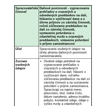
Spracovateľská
Daňové povinnosti - vypracovanie
činnosť
prehľadov o zrazených a
odvedených preddavkov na daň,
hlásenia o vyúčtovaní dane a o
úhrne príjmov zo závislej činnosti,
ročné zúčtovanie preddavkov na
daň zo závislej činnosti,
vystavenie potvrdenia o
zdaniteľnej mzde a zrazených
preddavkoch, vstavenie potvrdení
o príjme zamestnancovi
Účel
Spracovanie osobných údajov na
účely plnenia daňových povinností
zamestnávateľa
Zoznam
Osobné údaje potrebné na
osobných
vypracovanie prehľadov o
údajov
zrazených a odvedených
preddavkoch na daň, hlásení o
vyúčtovaní dane, ročného
zúčtovania preddavkov na daň zo
závislej činnosti a na vystavenie
potvrdení o príjme zamestnanca.
Spracúvajú sa najmä meno,
priezvisko, titul, rodné číslo,
dátum narodenia, adresa trvalého
pobytu, kontaktné údaje, údaje o
výške mzdy a zdaniteľných