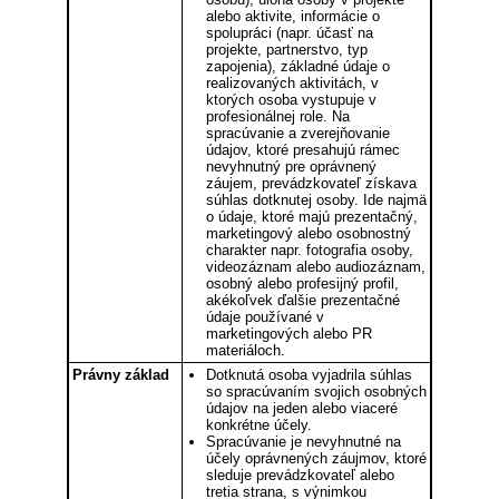
alebo aktivite, informácie o
spolupráci (napr. účasť na
projekte, partnerstvo, typ
zapojenia), základné údaje o
realizovaných aktivitách, v
ktorých osoba vystupuje v
profesionálnej role. Na
spracúvanie a zverejňovanie
údajov, ktoré presahujú rámec
nevyhnutný pre oprávnený
záujem, prevádzkovateľ získava
súhlas dotknutej osoby. Ide najmä
o údaje, ktoré majú prezentačný,
marketingový alebo osobnostný
charakter napr. fotografia osoby,
videozáznam alebo audiozáznam,
osobný alebo profesijný profil,
akékoľvek ďalšie prezentačné
údaje používané v
marketingových alebo PR
materiáloch.
Právny základ
Dotknutá osoba vyjadrila súhlas
so spracúvaním svojich osobných
údajov na jeden alebo viaceré
konkrétne účely.
Spracúvanie je nevyhnutné na
účely oprávnených záujmov, ktoré
sleduje prevádzkovateľ alebo
tretia strana, s výnimkou