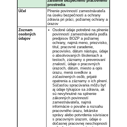
zaistenie bezpečného pracovného
prostredia
Účel
Plnenie povinností zamestnávateľa
na úseku bezpečnosti a ochrany
zdravia pri práci, požiarnej ochrany a
úrazov
Zoznam
Osobné údaje potrebné na plnenie
osobných
povinností zamestnávateľa podľa
údajov
predpisov BOZP a požiarnej
ochrany, najmä meno, priezvisko,
titul, pracovné zaradenie,
pracovisko, dátum nástupu, údaje
o absolvovaných školeniach a
testoch, záznamy o preverovaní
znalostí, údaje o pracovných
úrazoch, dátum, miesto a opis
úrazu, mená svedkov a
zúčastnených osôb, prijaté
opatrenia a záznamy o ich plnení.
Súčasťou spracúvania môžu byť
aj údaje týkajúce sa zdravia, ak
sú nevyhnutné na splnenie
zákonných povinností
zamestnávateľa, najmä
informácie o povahe a rozsahu
pracovného úrazu, lekárske
správy alebo potvrdenia súvisiace
s pracovným úrazom, údaje o
dočasnej pracovnej neschopnosti