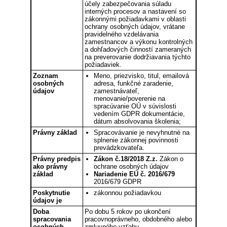
účely zabezpečovania súladu
interných procesov a nastavení so
zákonnými požiadavkami v oblasti
ochrany osobných údajov, vrátane
pravidelného vzdelávania
zamestnancov a výkonu kontrolných
a dohľadových činností zameraných
na preverovanie dodržiavania týchto
požiadaviek.
Zoznam
Meno, priezvisko, titul, emailová
osobných
adresa, funkčné zaradenie,
údajov
zamestnávateľ,
menovanie/poverenie na
spracúvanie OÚ v súvislosti
vedením GDPR dokumentácie,
dátum absolvovania školenia;
Právny základ
Spracovávanie je nevyhnutné na
splnenie zákonnej povinnosti
prevádzkovateľa.
Právny predpis
Zákon č.18/2018 Z.z.
Zákon o
ako právny
ochrane osobných údajov
základ
Nariadenie EÚ č. 2016/679
2016/679 GDPR
Poskytnutie
zákonnou požiadavkou
údajov je
Doba
Po dobu 5 rokov po ukončení
spracovania
pracovnoprávneho, obdobného alebo
osobných
zmluvného vzťahu