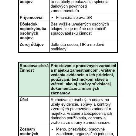
údajov
to na účely preukázania splnenia
daňových povinností
zamestnávateľa.
Príjemcovia
Finančná správa SR
Dôsledok
Bez vyššie uvedených osobných
neposkytnutia
údajov nie je možné uskutočniť
osobných
spracovateľskú činnosť
údajov
Zdroj údajov
dotknutá osoba, HR a mzdové
podklady
Spracovateľská
Prideľovanie pracovných zariadení
činnosť
a majetku zamestnancom, vrátane
vedenia evidencie o ich pridelení,
používaní, technickom stave a
vrátení, ako aj správy súvisiacej
dokumentácie a interných
záznamov.
Účel
Spracúvanie osobných údajov na
účely evidencie, správy a kontroly
zverených pracovných zariadení a
majetku, vrátane zabezpečenia ich
riadneho používania, ochrany a
vrátenia zo strany zamestnancov.
Zoznam
Meno, priezvisko, pracovné
osobných
zaradenie, organizačná jednotka,