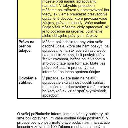
môžete proti nášmu spracovaniu
namietať. V takýchto prípadoch
môžeme pokračovať v spracovávaní iba
vtedy, ak vieme preukázať presvedčivé
oprávnené dôvody, ktoré prevážia vaše
záujmy, práva a slobody. Vaše osobné
údaje však môžeme vždy spracovať, ak
je to potrebné na určenie, uplatnenie
alebo obhajobu právnych nárokov.
Právo na
Môžete požiadať o to, aby vám vaše
prenos
osobné údaje, ktoré ste nám poskytli na
údajov
spracovanie na základe súhlasu alebo
na splnenie zmluvy, boli poskytnuté v
štruktúrovanom, bežne používanom a
strojovo čitateľnom formáte. Máte tiež
právo požiadať o prenos týchto
informácií na iného správcu údajov.
Odvolanie
V prípade, ak ste nám na nejakú
súhlasu
spracovateľskú činnosť udelili súhlas,
tento súhlas je dobrovoľný a máte právo
ho kedykoľvek vziať späť akýmkoľvek
spôsobom.
O vašej požiadavke informujeme aj všetky subjekty, ak
sme boli oprávnení im vaše osobné údaje poskytnúť. V
prípade pochybností máte právo podať návrh na začatie
konania v zmysle § 100 Zákona o ochrane osobných