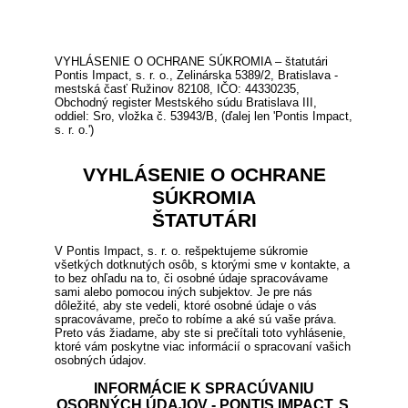
VYHLÁSENIE O OCHRANE SÚKROMIA – štatutári
Pontis Impact, s. r. o., Zelinárska 5389/2, Bratislava -
mestská časť Ružinov 82108, IČO: 44330235,
Obchodný register Mestského súdu Bratislava III,
oddiel: Sro, vložka č. 53943/B, (ďalej len 'Pontis Impact,
s. r. o.')
VYHLÁSENIE O OCHRANE
SÚKROMIA
ŠTATUTÁRI
V Pontis Impact, s. r. o. rešpektujeme súkromie
všetkých dotknutých osôb, s ktorými sme v kontakte, a
to bez ohľadu na to, či osobné údaje spracovávame
sami alebo pomocou iných subjektov. Je pre nás
dôležité, aby ste vedeli, ktoré osobné údaje o vás
spracovávame, prečo to robíme a aké sú vaše práva.
Preto vás žiadame, aby ste si prečítali toto vyhlásenie,
ktoré vám poskytne viac informácií o spracovaní vašich
osobných údajov.
INFORMÁCIE K SPRACÚVANIU
OSOBNÝCH ÚDAJOV - PONTIS IMPACT, S.