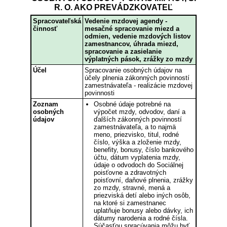
R. O. AKO PREVÁDZKOVATEĽ
Spracovateľská
Vedenie mzdovej agendy -
činnosť
mesačné spracovanie miezd a
odmien, vedenie mzdových listov
zamestnancov, úhrada miezd,
spracovanie a zasielanie
výplatných pások, zrážky zo mzdy
Účel
Spracovanie osobných údajov na
účely plnenia zákonných povinností
zamestnávateľa - realizácie mzdovej
povinnosti
Zoznam
Osobné údaje potrebné na
osobných
výpočet mzdy, odvodov, daní a
údajov
ďalších zákonných povinností
zamestnávateľa, a to najmä
meno, priezvisko, titul, rodné
číslo, výška a zloženie mzdy,
benefity, bonusy, číslo bankového
účtu, dátum vyplatenia mzdy,
údaje o odvodoch do Sociálnej
poisťovne a zdravotných
poisťovní, daňové plnenia, zrážky
zo mzdy, stravné, mená a
priezviská detí alebo iných osôb,
na ktoré si zamestnanec
uplatňuje bonusy alebo dávky, ich
dátumy narodenia a rodné čísla.
Súčasťou spracúvania môžu byť