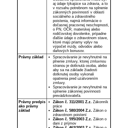
aj údaje týkajúce sa zdravia, a to
v rozsahu potrebnom na splnenie
zákonných povinností v oblasti
sociálneho a zdravotného
poistenia, najmä informácie o
dočasnej pracovnej neschopnosti,
o PN, OČR, materskej alebo
rodičovskej dovolenke, prípadne
ďalšie údaje o zdravotnom stave,
ktoré majú priamy vplyv na
výpočet mzdy, odvodov alebo
daňových bonusov.
Právny základ
Spracovávanie je nevyhnutné na
plnenie zmluvy, ktorej zmluvnou
stranou je dotknutá osoba, alebo
aby sa na základe žiadosti
dotknutej osoby vykonali
opatrenia pred uzatvorením
zmluvy.
Spracovávanie je nevyhnutné na
splnenie zákonnej povinnosti
prevádzkovateľa.
Právny predpis
Zákon č. 311/2001 Z.z.
Zákonník
ako právny
práce
základ
Zákon č. 580/2004 Z.z.
Zákon o
zdravotnom poistení
Zákon č. 595/2003 Z.z.
Zákon o
dani z príjmov
Zákon č. 462/2003 Z.z.
Zákon o