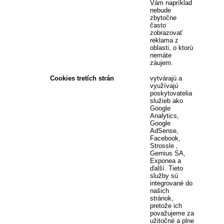
Vám napríklad
nebude
zbytočne
často
zobrazovať
reklama z
oblasti, o ktorú
nemáte
záujem.
Cookies tretích strán
vytvárajú a
využívajú
poskytovatelia
služieb ako
Google
Analytics,
Google
AdSense,
Facebook,
Strossle ,
Gemius SA,
Exponea a
ďalší. Tieto
služby sú
integrované do
našich
stránok,
pretože ich
považujeme za
užitočné a plne