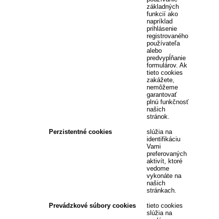
základných
funkcií ako
napríklad
prihlásenie
registrovaného
používateľa
alebo
predvypĺňanie
formulárov. Ak
tieto cookies
zakážete,
nemôžeme
garantovať
plnú funkčnosť
našich
stránok.
Perzistentné cookies
slúžia na
identifikáciu
Vami
preferovaných
aktivít, ktoré
vedome
vykonáte na
našich
stránkach.
Prevádzkové súbory cookies
tieto cookies
slúžia na