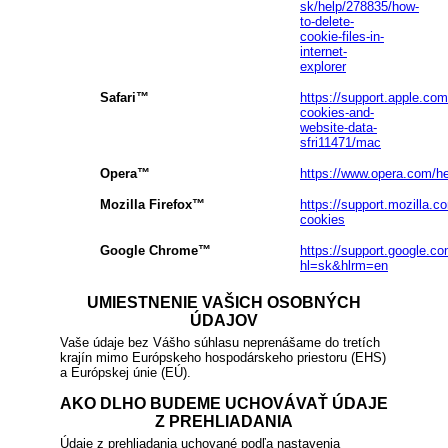
sk/help/278835/how-
to-delete-
cookie-files-in-
internet-
explorer
Safari™
https://support.apple.co
cookies-and-
website-data-
sfri11471/mac
Opera™
https://www.opera.com/hel
Mozilla Firefox™
https://support.mozilla.c
cookies
Google Chrome™
https://support.google.
hl=sk&hlrm=en
UMIESTNENIE VAŠICH OSOBNÝCH
ÚDAJOV
Vaše údaje bez Vášho súhlasu neprenášame do tretích
krajín mimo Európskeho hospodárskeho priestoru (EHS)
a Európskej únie (EÚ).
AKO DLHO BUDEME UCHOVÁVAŤ ÚDAJE
Z PREHLIADANIA
Údaje z prehliadania uchované podľa nastavenia