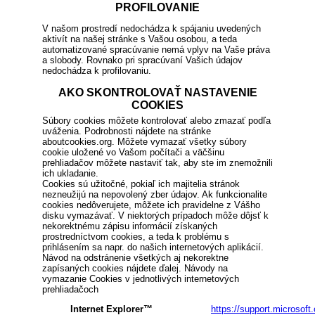
PROFILOVANIE
V našom prostredí nedochádza k spájaniu uvedených
aktivít na našej stránke s Vašou osobou, a teda
automatizované spracúvanie nemá vplyv na Vaše práva
a slobody. Rovnako pri spracúvaní Vašich údajov
nedochádza k profilovaniu.
AKO SKONTROLOVAŤ NASTAVENIE
COOKIES
Súbory cookies môžete kontrolovať alebo zmazať podľa
uváženia. Podrobnosti nájdete na stránke
aboutcookies.org. Môžete vymazať všetky súbory
cookie uložené vo Vašom počítači a väčšinu
prehliadačov môžete nastaviť tak, aby ste im znemožnili
ich ukladanie.
Cookies sú užitočné, pokiaľ ich majitelia stránok
nezneužijú na nepovolený zber údajov. Ak funkcionalite
cookies nedôverujete, môžete ich pravidelne z Vášho
disku vymazávať. V niektorých prípadoch môže dôjsť k
nekorektnému zápisu informácií získaných
prostredníctvom cookies, a teda k problému s
prihlásením sa napr. do našich internetových aplikácií.
Návod na odstránenie všetkých aj nekorektne
zapísaných cookies nájdete ďalej. Návody na
vymazanie Cookies v jednotlivých internetových
prehliadačoch
Internet Explorer™
https://support.microsoft