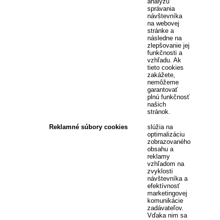
analýzu
správania
návštevníka
na webovej
stránke a
následne na
zlepšovanie jej
funkčnosti a
vzhľadu. Ak
tieto cookies
zakážete,
nemôžeme
garantovať
plnú funkčnosť
našich
stránok.
Reklamné súbory cookies
slúžia na
optimalizáciu
zobrazovaného
obsahu a
reklamy
vzhľadom na
zvyklosti
návštevníka a
efektívnosť
marketingovej
komunikácie
zadávateľov.
Vďaka nim sa