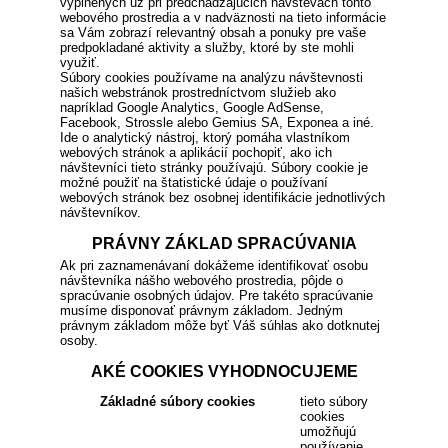
vyplnených už pri predchádzajúcich návštevách tohto
webového prostredia a v nadväznosti na tieto informácie
sa Vám zobrazí relevantný obsah a ponuky pre vaše
predpokladané aktivity a služby, ktoré by ste mohli
využiť.
Súbory cookies používame na analýzu návštevnosti
našich webstránok prostredníctvom služieb ako
napríklad Google Analytics, Google AdSense,
Facebook, Strossle alebo Gemius SA, Exponea a iné.
Ide o analytický nástroj, ktorý pomáha vlastníkom
webových stránok a aplikácií pochopiť, ako ich
návštevníci tieto stránky používajú. Súbory cookie je
možné použiť na štatistické údaje o používaní
webových stránok bez osobnej identifikácie jednotlivých
návštevníkov.
PRÁVNY ZÁKLAD SPRACÚVANIA
Ak pri zaznamenávaní dokážeme identifikovať osobu
návštevníka nášho webového prostredia, pôjde o
spracúvanie osobných údajov. Pre takéto spracúvanie
musíme disponovať právnym základom. Jedným
právnym základom môže byť Váš súhlas ako dotknutej
osoby.
AKÉ COOKIES VYHODNOCUJEME
Základné súbory cookies
tieto súbory
cookies
umožňujú
používanie