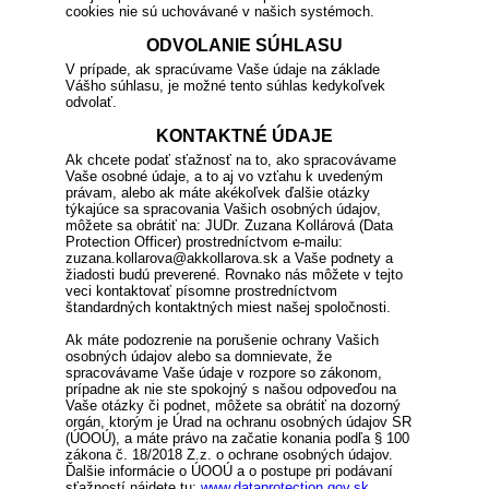
cookies nie sú uchovávané v našich systémoch.
ODVOLANIE SÚHLASU
V prípade, ak spracúvame Vaše údaje na základe
Vášho súhlasu, je možné tento súhlas kedykoľvek
odvolať.
KONTAKTNÉ ÚDAJE
Ak chcete podať sťažnosť na to, ako spracovávame
Vaše osobné údaje, a to aj vo vzťahu k uvedeným
právam, alebo ak máte akékoľvek ďalšie otázky
týkajúce sa spracovania Vašich osobných údajov,
môžete sa obrátiť na: JUDr. Zuzana Kollárová (Data
Protection Officer) prostredníctvom e-mailu:
zuzana.kollarova@akkollarova.sk a Vaše podnety a
žiadosti budú preverené. Rovnako nás môžete v tejto
veci kontaktovať písomne prostredníctvom
štandardných kontaktných miest našej spoločnosti.
Ak máte podozrenie na porušenie ochrany Vašich
osobných údajov alebo sa domnievate, že
spracovávame Vaše údaje v rozpore so zákonom,
prípadne ak nie ste spokojný s našou odpoveďou na
Vaše otázky či podnet, môžete sa obrátiť na dozorný
orgán, ktorým je Úrad na ochranu osobných údajov SR
(ÚOOÚ), a máte právo na začatie konania podľa § 100
zákona č. 18/2018 Z.z. o ochrane osobných údajov.
Ďalšie informácie o ÚOOÚ a o postupe pri podávaní
sťažností nájdete tu:
www.dataprotection.gov.sk
.