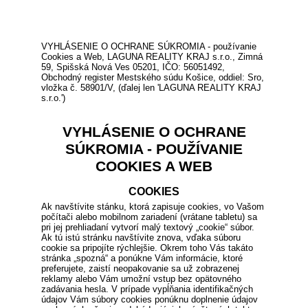
VYHLÁSENIE O OCHRANE SÚKROMIA - používanie
Cookies a Web, LAGUNA REALITY KRAJ s.r.o., Zimná
59, Spišská Nová Ves 05201, IČO: 56051492,
Obchodný register Mestského súdu Košice, oddiel: Sro,
vložka č. 58901/V, (ďalej len 'LAGUNA REALITY KRAJ
s.r.o.')
VYHLÁSENIE O OCHRANE
SÚKROMIA - POUŽÍVANIE
COOKIES A WEB
COOKIES
Ak navštívite stánku, ktorá zapisuje cookies, vo Vašom
počítači alebo mobilnom zariadení (vrátane tabletu) sa
pri jej prehliadaní vytvorí malý textový „cookie“ súbor.
Ak tú istú stránku navštívite znova, vďaka súboru
cookie sa pripojíte rýchlejšie. Okrem toho Vás takáto
stránka „spozná“ a ponúkne Vám informácie, ktoré
preferujete, zaistí neopakovanie sa už zobrazenej
reklamy alebo Vám umožní vstup bez opätovného
zadávania hesla. V prípade vypĺňania identifikačných
údajov Vám súbory cookies ponúknu doplnenie údajov